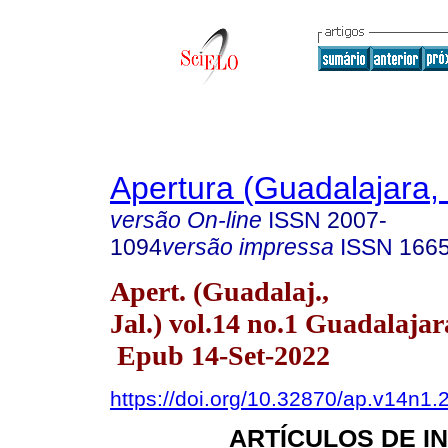
Apertura (Guadalajara, 
versão On-line
ISSN
2007-
1094
versão impressa
ISSN
166
Apert. (Guadalaj.,
Jal.) vol.14 no.1 Guadalajar
Epub 14-Set-2022
https://doi.org/10.32870/ap.v14n1.
ARTÍCULOS DE I