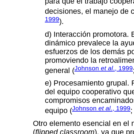
para que el trabajo coopera
decisiones, el manejo de co
1999
).
d) Interacción promotora. 
dinámico prevalece la ayud
esfuerzos de los demás por
promoviendo la retroalimen
Johnson
et al
., 1999
general (
e) Procesamiento grupal.
del equipo cooperativo qu
compromisos encaminados
Johnson
et al
., 1999
equipo (
Otro elemento esencial en el 
(
flipped classroom
), ya que p