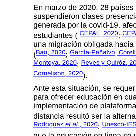
En marzo de 2020, 28 países 
suspendieron clases presenci
generada por la covid-19, afe
CEPAL, 2020
CEP
estudiantes (
;
una migración obligada hacia 
Bao, 2020
García-Peñalvo, Corell
(
;
Montoya, 2020
Reyes y Quiróz, 2
;
Cornelison, 2020
).
Ante esta situación, se reque
para ofrecer educación en cua
implementación de plataformas
distancia resultó ser la alterna
Rodríguez
et al.
, 2020
Unesco-IE
;
que la educación en línea se