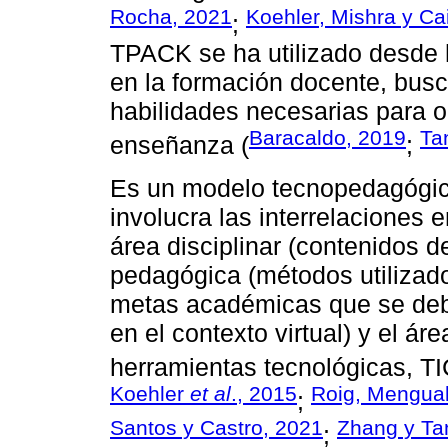
Rocha, 2021
Koehler, Mishra y Ca
;
TPACK se ha utilizado desde 
en la formación docente, busc
habilidades necesarias para op
Baracaldo, 2019
Ta
enseñanza (
;
Es un modelo tecnopedagógico
involucra las interrelaciones e
área disciplinar (contenidos d
pedagógica (métodos utilizad
metas académicas que se deben
en el contexto virtual) y el ár
herramientas tecnológicas, TI
Koehler
et al
., 2015
Roig, Mengual
;
Santos y Castro, 2021
Zhang y Ta
;