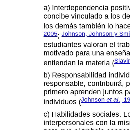
a) Interdependencia posit
concibe vinculado a los de
los demás también lo hace
2005
Johnson, Johnson y Smi
;
estudiantes valoran el tr
motivado para una enseña
Slavi
entiendan la materia (
b) Responsabilidad individ
responsable, contribuirá, 
primero aprenden juntos 
Johnson
et al
., 1
individuos (
c) Habilidades sociales. L
interpersonales con la mi