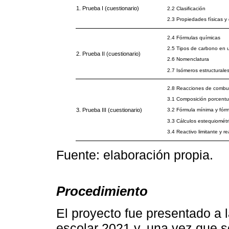
1. Prueba I (cuestionario)
2.2 Clasificación
2.3 Propiedades físicas y
2.4 Fórmulas químicas
2.5 Tipos de carbono en
2. Prueba II (cuestionario)
2.6 Nomenclatura
2.7 Isómeros estructurale
2.8 Reacciones de combu
3.1 Composición porcentu
3. Prueba III (cuestionario)
3.2 Fórmula mínima y fórm
3.3 Cálculos estequiomét
3.4 Reactivo limitante y r
Fuente: elaboración propia.
Procedimiento
El proyecto fue presentado a l
escolar 2021 y, una vez que se