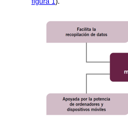
figura 1
).