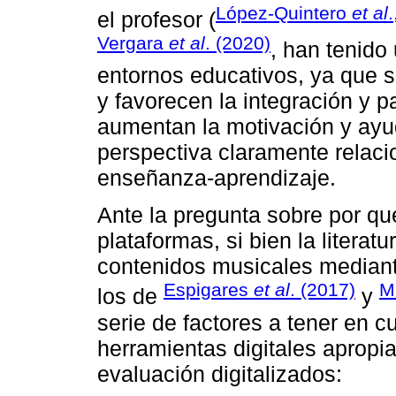
López-Quintero
et al
el profesor (
Vergara
et al
. (2020)
, han tenido
entornos educativos, ya que s
y favorecen la integración y p
aumentan la motivación y ayu
perspectiva claramente relac
enseñanza-aprendizaje.
Ante la pregunta sobre por qu
plataformas, si bien la literat
contenidos musicales mediant
Espigares
et al
. (2017)
M
los de
y
serie de factores a tener en c
herramientas digitales apropi
evaluación digitalizados: