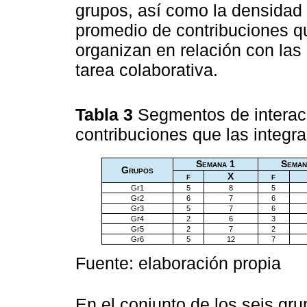
grupos, así como la densidad 
promedio de contribuciones qu
organizan en relación con las
tarea colaborativa.
Tabla 3
Segmentos de interacc
contribuciones que las integr
Semana 1
Seman
Grupos
f
X
f
Gr1
5
8
5
Gr2
6
7
6
Gr3
5
7
6
Gr4
2
6
3
Gr5
2
7
2
Gr6
5
12
7
Fuente: elaboración propia
En el conjunto de los seis gru