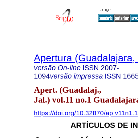
Apertura (Guadalajara, 
versão On-line
ISSN
2007-
1094
versão impressa
ISSN
166
Apert. (Guadalaj.,
Jal.) vol.11 no.1 Guadalajar
https://doi.org/10.32870/ap.v11n1.
ARTÍCULOS DE I