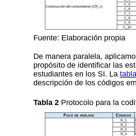
C_5
Construcción del conocimiento (CR_c)
C_6
C_7
C_8
C_9
C_10
Fuente: Elaboración propia
De manera paralela, aplicamo
propósito de identificar las e
estudiantes en los SI. La
tabl
descripción de los códigos em
Tabla 2
Protocolo para la cod
Foco de análisis
Códigos
R_1
R_2
R_3
R_4