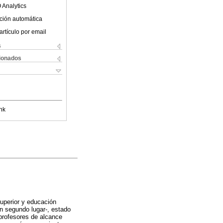
 Analytics
ción automática
artículo por email
s
cionados
nk
superior y educación
n segundo lugar-, estado
 profesores de alcance