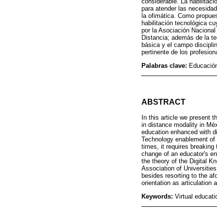
considerable. La habilitac
para atender las necesida
la ofimática. Como propues
habilitación tecnológica c
por la Asociación Nacional
Distancia; además de la te
básica y el campo discipli
pertinente de los profesion
Palabras clave:
Educación 
ABSTRACT
In this article we present 
in distance modality in Méx
education enhanced with di
Technology enablement of e
times, it requires breakin
change of an educator's ena
the theory of the Digital 
Association of Universitie
besides resorting to the af
orientation as articulation 
Keywords:
Virtual educati