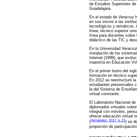
de Estudios Superiores de
Guadalajara.
En el estado de Veracruz h
en sus inicios a las insti
tecnológicos y temáticos. A
línea, técnico superior un
línea para docentes sobre 
didáctico de las TIC y desa
En la Universidad Veracruz
instalación de los sistema
Internet (1999), que evoluc
maestría en Educación Virt
En el primer lustro del sig
formación en técnico superi
En 2012 se reestructuró l
estudiantes presenciales c
la del Sistema de Enseñanz
virtual constante.
El Laboratorio Nacional de
diplomados virtuales sobre
integral con móviles, pens
ofrecer educación virtual n
Hernández, 2017, p. 21
(
) se d
proporción de participació