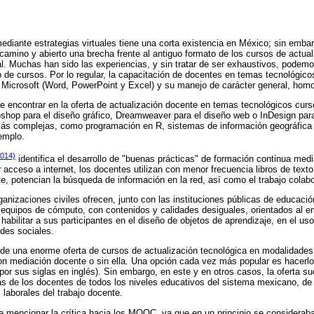
ediante estrategias virtuales tiene una corta existencia en México; sin emba
camino y abierto una brecha frente al antiguo formato de los cursos de actual
l. Muchas han sido las experiencias, y sin tratar de ser exhaustivos, podemos
o de cursos. Por lo regular, la capacitación de docentes en temas tecnológico
 Microsoft (Word, PowerPoint y Excel) y su manejo de carácter general, homo
e encontrar en la oferta de actualización docente en temas tecnológicos curs
hop para el diseño gráfico, Dreamweaver para el diseño web o InDesign para e
más complejas, como programación en R, sistemas de información geográfica 
jemplo.
014)
identifica el desarrollo de "buenas prácticas" de formación continua medi
 acceso a internet, los docentes utilizan con menor frecuencia libros de texto
e, potencian la búsqueda de información en la red, así como el trabajo colabo
ganizaciones civiles ofrecen, junto con las instituciones públicas de educaci
 equipos de cómputo, con contenidos y calidades desiguales, orientados al 
habilitar a sus participantes en el diseño de objetos de aprendizaje, en el us
edes sociales.
 de una enorme oferta de cursos de actualización tecnológica en modalidades
con mediación docente o sin ella. Una opción cada vez más popular es hacerl
r sus siglas en inglés). Sin embargo, en este y en otros casos, la oferta su
s de los docentes de todos los niveles educativos del sistema mexicano, de 
s laborales del trabajo docente.
te mencionar la crítica hacia los MOOC, ya que en un principio se considerab