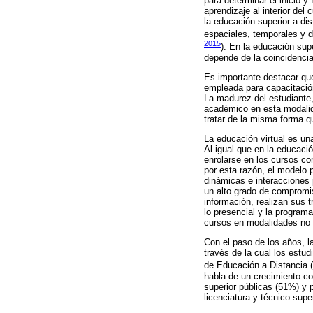
para determinar el inicio 
aprendizaje al interior del
la educación superior a di
espaciales, temporales y de
2015
). En la educación sup
depende de la coincidencia
Es importante destacar qu
empleada para capacitación 
La madurez del estudiante,
académico en esta modalida
tratar de la misma forma q
La educación virtual es un
Al igual que en la educació
enrolarse en los cursos co
por esta razón, el modelo 
dinámicas e interacciones 
un alto grado de compromi
información, realizan sus 
lo presencial y la program
cursos en modalidades no
Con el paso de los años, l
través de la cual los estu
de Educación a Distancia (
habla de un crecimiento co
superior públicas (51%) y 
licenciatura y técnico supe