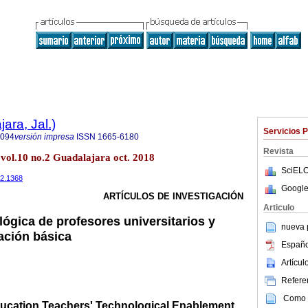
ara, Jal.)
Servicios 
1094
versión impresa
ISSN
1665-6180
Revista
) vol.10 no.2 Guadalajara oct. 2018
SciELO
n2.1368
Google
ARTÍCULOS DE INVESTIGACIÓN
Articulo
lógica de profesores universitarios y
nueva p
ación básica
Españo
Artícu
Referen
Como c
ucation Teachers' Technological Enablement