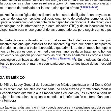
da vocal de las siglas, que se refiere a
open.
Sin embargo, el acceso a esta fo
Scopeo, 2013
ene un costo determinado por la institución que lo ofrece (
).
betización tecnológica de los docentes ha estado desligada de un proyecto e
 Las tendencias comerciales del posicionamiento de productos como los de 
para la orientación del horizonte de la capacitación docente. Esta dinámica s
tecnologías de la información y la comunicación (TIC) y de su incorporación 
dispensable para el uso general de las computadoras, pero seguir con esa prá
la oferta de cursos de educación virtual es resultado de tres causas principal
ucativo nacional que establezca los saberes digitales que deben incorporarse
el predominio de una visión burocrática que administra de un modo homogéneo
ión. La tercera es que, en el medio universitario, se da un tratamiento homo
imiento y se ignoran por completo las disciplinas académicas como eje funda
Casillas y Ramírez, s/f
tecnológico con base académica (
). En la educación básic
ntes de preescolar, primaria o secundaria suele estar desligado de las necesi
, 2017
).
CIA EN MÉXICO
rdo 445 de la Ley General de Educación de México publicada en el
Diario Ofic
n las dinámicas sociales escolarizada, no escolarizada y mixta como modali
r escolarizado diferencia a las modalidades educativas, las explica a partir d
izaje de los estudiantes, quienes acceden a la información e interactúan co
o y temporal.
a (abierta, a distancia o virtual) puede apegarse a calendarios escolares pro