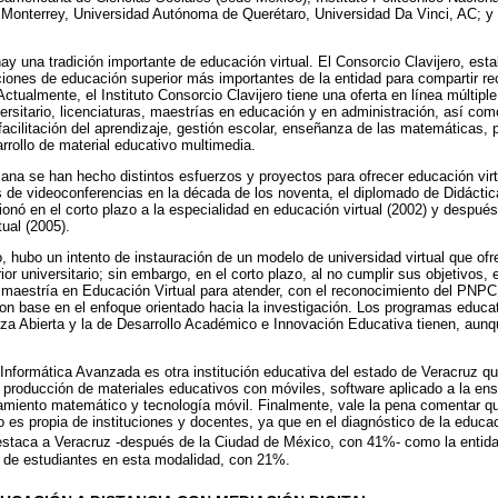
 Monterrey, Universidad Autónoma de Querétaro, Universidad Da Vinci, AC; y
ay una tradición importante de educación virtual. El Consorcio Clavijero, es
tuciones de educación superior más importantes de la entidad para compartir 
ctualmente, el Instituto Consorcio Clavijero tiene una oferta en línea múltiple
iversitario, licenciaturas, maestrías en educación y en administración, así c
facilitación del aprendizaje, gestión escolar, enseñanza de las matemáticas, 
rrollo de material educativo multimedia.
ana se han hecho distintos esfuerzos y proyectos para ofrecer educación virtu
s de videoconferencias en la década de los noventa, el diplomado de Didácti
ionó en el corto plazo a la especialidad en educación virtual (2002) y después
ual (2005).
lo, hubo un intento de instauración de un modelo de universidad virtual que ofr
or universitario; sin embargo, en el corto plazo, al no cumplir sus objetivos,
a maestría en Educación Virtual para atender, con el reconocimiento del PNP
on base en el enfoque orientado hacia la investigación. Los programas educa
a Abierta y la de Desarrollo Académico e Innovación Educativa tienen, aunqu
 Informática Avanzada es otra institución educativa del estado de Veracruz q
 producción de materiales educativos con móviles, software aplicado a la en
amiento matemático y tecnología móvil. Finalmente, vale la pena comentar que
o es propia de instituciones y docentes, ya que en el diagnóstico de la educac
estaca a Veracruz -después de la Ciudad de México, con 41%- como la entida
n de estudiantes en esta modalidad, con 21%.