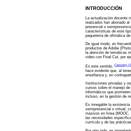
INTRODUCCIÓN
La actualización docente m
realizados han abonado al 
presencial o semipresencia
características de este tip
paquetería de ofimática de
De igual modo, es frecuent
productos de Adobe (Photos
la atención de temáticas 
video con Final Cut, por e
Cassany (2
En este sentido,
hace evidente que, al tener
enseñanza y, en contrapart
Instituciones privadas y or
cursos sobre el manejo de
informáticos que prometen 
incluso, en la gestión de r
Es innegable la existencia
semipresencial o virtual, 
masivos en línea (MOOC, po
las necesidades específica
currículo y de las práctica
Por otro lado, es importan