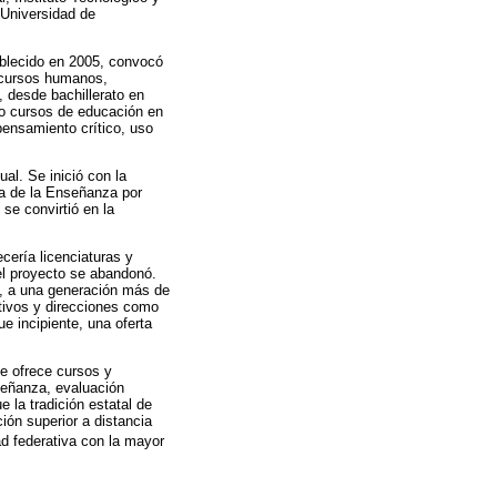
 Universidad de
tablecido en 2005, convocó
recursos humanos,
, desde bachillerato en
omo cursos de educación en
pensamiento crítico, uso
al. Se inició con la
ca de la Enseñanza por
 se convirtió en la
ecería licenciaturas y
 el proyecto se abandonó.
C, a una generación más de
tivos y direcciones como
e incipiente, una oferta
ue ofrece cursos y
señanza, evaluación
 la tradición estatal de
ión superior a distancia
d federativa con la mayor