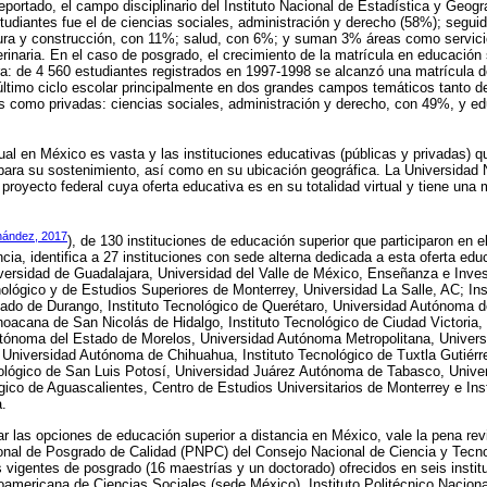
reportado, el campo disciplinario del Instituto Nacional de Estadística y Geo
tudiantes fue el de ciencias sociales, administración y derecho (58%); segui
ura y construcción, con 11%; salud, con 6%; y suman 3% áreas como servici
inaria. En el caso de posgrado, el crecimiento de la matrícula en educación s
ra: de 4 560 estudiantes registrados en 1997-1998 se alcanzó una matrícula 
 último ciclo escolar principalmente en dos grandes campos temáticos tanto de
as como privadas: ciencias sociales, administración y derecho, con 49%, y 
ual en México es vasta y las instituciones educativas (públicas y privadas) q
ara su sostenimiento, así como en su ubicación geográfica. La Universidad N
proyecto federal cuya oferta educativa es en su totalidad virtual y tiene una 
nández, 2017
), de 130 instituciones de educación superior que participaron en e
cia, identifica a 27 instituciones con sede alterna dedicada a esta oferta educ
versidad de Guadalajara, Universidad del Valle de México, Enseñanza e Inves
nológico y de Estudios Superiores de Monterrey, Universidad La Salle, AC; Ins
tado de Durango, Instituto Tecnológico de Querétaro, Universidad Autónoma 
oacana de San Nicolás de Hidalgo, Instituto Tecnológico de Ciudad Victoria,
tónoma del Estado de Morelos, Universidad Autónoma Metropolitana, Univers
, Universidad Autónoma de Chihuahua, Instituto Tecnológico de Tuxtla Gutiér
nológico de San Luis Potosí, Universidad Juárez Autónoma de Tabasco, Univ
ógico de Aguascalientes, Centro de Estudios Universitarios de Monterrey e Ins
.
ar las opciones de educación superior a distancia en México, vale la pena rev
onal de Posgrado de Calidad (PNPC) del Consejo Nacional de Ciencia y Tecnol
vigentes de posgrado (16 maestrías y un doctorado) ofrecidos en seis instit
americana de Ciencias Sociales (sede México), Instituto Politécnico Nacional