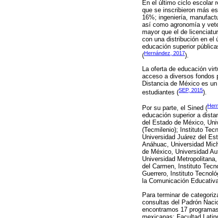
En el último ciclo escolar 
que se inscribieron más es
16%; ingeniería, manufact
así como agronomía y veter
mayor que el de licenciatu
con una distribución en el
educación superior públic
Hernández, 2017
(
).
La oferta de educación virt
acceso a diversos fondos p
Distancia de México es un 
SEP, 2015
estudiantes (
).
Her
Por su parte, el Sined (
educación superior a distan
del Estado de México, Uni
(Tecmilenio); Instituto Tec
Universidad Juárez del Es
Anáhuac, Universidad Mich
de México, Universidad Au
Universidad Metropolitana
del Carmen, Instituto Tec
Guerrero, Instituto Tecnol
la Comunicación Educativa
Para terminar de categoriz
consultas del Padrón Naci
encontramos 17 programas 
mexicanas: Facultad Latino