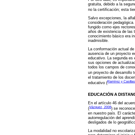
gratuita, debido a la segun
no la certificación; esta ti
Salvo excepciones, la alfa
consideración pedagógica.
fungido como ejes rectores 
años de existencia de las 
conocimiento básico era in
inadmisible.
La conformación actual de 
ausencia de un proyecto ed
educativo. La segunda es 
sus opciones de actualizac
todos los campos de conoc
un proyecto de desarrollo 
el tratamiento de los doce
Ramírez y Casillas
educativo (
EDUCACIÓN A DISTAN
En el artículo 46 del acue
Vázquez, 2008
(
) se reconoce
en nuestro país. El carácte
autorregulación del aprend
desligados de lo geográfic
La modalidad no escolarizad