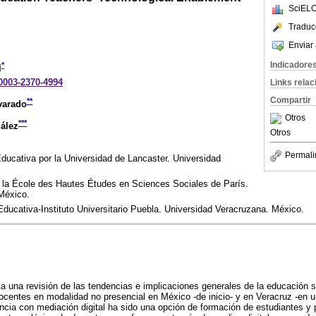
SciELO
Traduc
Enviar 
Indicadore
*
l
-0003-2370-4994
Links rela
Compartir
**
varado
Otros
***
ález
Otros
Permali
ducativa por la Universidad de Lancaster. Universidad
 la École des Hautes Études en Sciences Sociales de París.
México.
ucativa-Instituto Universitario Puebla. Universidad Veracruzana. México.
ta una revisión de las tendencias e implicaciones generales de la educación 
ocentes en modalidad no presencial en México -de inicio- y en Veracruz -en u
ncia con mediación digital ha sido una opción de formación de estudiantes y