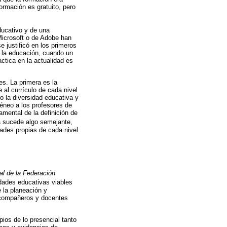
rmación es gratuito, pero
ducativo y de una
Microsoft o de Adobe han
e justificó en los primeros
a la educación, cuando un
ctica en la actualidad es
es. La primera es la
 al currículo de cada nivel
 la diversidad educativa y
géneo a los profesores de
mental de la definición de
a sucede algo semejante,
dades propias de cada nivel
ial de la Federación
dades educativas viables
e la planeación y
n compañeros y docentes
pios de lo presencial tanto