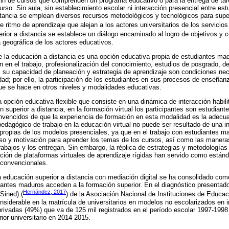
y fin de cursos que comprenden un programa educativo o para la entrega de ta
 curso. Sin aula, sin establecimiento escolar ni interacción presencial entre es
stancia se emplean diversos recursos metodológicos y tecnológicos para super
 ritmo de aprendizaje que alejan a los actores universitarios de los servicios
erior a distancia se establece un diálogo encaminado al logro de objetivos y
 geográfica de los actores educativos.
e la educación a distancia es una opción educativa propia de estudiantes ma
en el trabajo, profesionalización del conocimiento, estudios de posgrado, de 
 su capacidad de planeación y estrategia de aprendizaje son condiciones nece
d; por ello, la participación de los estudiantes en sus procesos de enseñan
ue se hace en otros niveles y modalidades educativas.
a opción educativa flexible que consiste en una dinámica de interacción habili
n superior a distancia, en la formación virtual los participantes son estudia
nvencidos de que la experiencia de formación en esta modalidad es la adecu
pedagógico de trabajo en la educación virtual no puede ser resultado de una in
propias de los modelos presenciales, ya que en el trabajo con estudiantes 
so y motivación para aprender los temas de los cursos, así como las manera
trabajos y los entregan. Sin embargo, la réplica de estrategias y metodologías
ación de plataformas virtuales de aprendizaje rígidas han servido como estánda
 convencionales.
a educación superior a distancia con mediación digital se ha consolidado co
diantes maduros acceden a la formación superior. En el diagnóstico presentad
Hernández, 2017
Sined) (
) de la Asociación Nacional de Instituciones de Educa
nsiderable en la matrícula de universitarios en modelos no escolarizados en 
privadas (49%) que va de 125 mil registrados en el período escolar 1997-1998
rior universitario en 2014-2015.