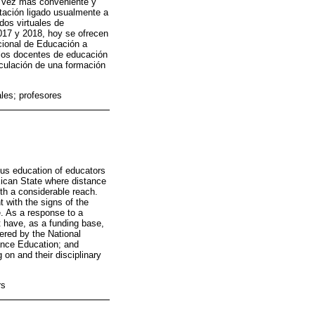
da vez más conveniente y
tación ligado usualmente a
dos virtuales de
2017 y 2018, hoy se ofrecen
cional de Educación a
e los docentes de educación
iculación de una formación
ales; profesores
uous education of educators
exican State where distance
th a considerable reach.
 with the signs of the
e. As a response to a
t have, as a funding base,
ered by the National
tance Education; and
 on and their disciplinary
rs