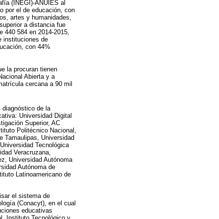
grafía (INEGI)-ANUIES al
do por el de educación, con
os, artes y humanidades,
uperior a distancia fue
de 440 584 en 2014-2015,
 instituciones de
educación, con 44%
ue la procuran tienen
acional Abierta y a
matrícula cercana a 90 mil
l diagnóstico de la
ativa: Universidad Digital
tigación Superior, AC
tituto Politécnico Nacional,
de Tamaulipas, Universidad
 Universidad Tecnológica
idad Veracruzana,
rez, Universidad Autónoma
ersidad Autónoma de
tituto Latinoamericano de
isar el sistema de
ogía (Conacyt), en el cual
uciones educativas
, Instituto Tecnológico y