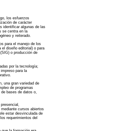
rgo, los esfuerzos
ización de carácter
 identificar algunas de las
s se centra en la
géneo y reiterado.
os para el manejo de los
l diseño editorial) o para
(SIG) o producción de
adas por la tecnología;
 impreso para la
rativo.
ón, una gran variedad de
empleo de programas
o de bases de datos o,
 presencial,
o mediante cursos abiertos
ele estar desvinculada de
los requerimientos del
a que la formación era