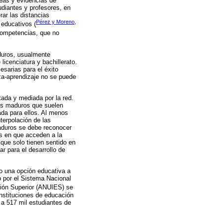
reas y evidencias de
tudiantes y profesores, en
ar las distancias
Pérez y Moreno,
 educativos (
 competencias, que no
duros, usualmente
licenciatura y bachillerato.
sarias para el éxito
za-aprendizaje no se puede
tada y mediada por la red.
ntes maduros que suelen
ada para ellos. Al menos
terpolación de las
maduros se debe reconocer
s en que acceden a la
 que solo tienen sentido en
r para el desarrollo de
mo una opción educativa a
o por el Sistema Nacional
ción Superior (ANUIES) se
instituciones de educación
 a 517 mil estudiantes de