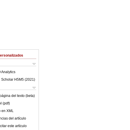
Personalizados
 Analytics
 Scholar H5M5 (
2021
)
ágina del texto (beta)
l (pdf)
lo en XML
cias del artículo
itar este artículo