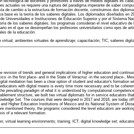
ión tecnológica de docentes y profesores a través de medios digitales es ca
des actuales se requiere una ruptura del paradigma imperante de saber compu
ta de cambio a la estructura de formación docente, construimos dos diploma
uya base es la teoría de los saberes digitales. Los diplomados diseñados en 
 de Universidades e Instituciones de Educación Superior y por el Sistema Na
oría de los saberes digitales, los programas consideran el nivel educativo d
nario en el que se desempeñan los profesores universitarios como ejes de art
ales de la educación.
virtual; ambientes virtuales de aprendizaje; capacitación; TIC; saberes digit
the revision of trends and general implications of higher education and contin
ico -in the first place- and in the State of Veracruz -in the second place-, M
gital mediation has been a clear option of student and educator's formation wi
ducators with digital means is every time more necessary and to be coherent
g the prevailing paradigm of what it is understood by computational competenc
blement structure, we built two virtual diplomats for in service educators tha
Knowledge Set. The courses that were designed in 2017 and 2018, are today off
s and Higher Education Institutions of Mexico and its National System of Dis
ore mentioned theory, the programs considered the level educators are working
axis of a relevant formation.
on; virtual learning environments; training; ICT; digital knowledge set; educato