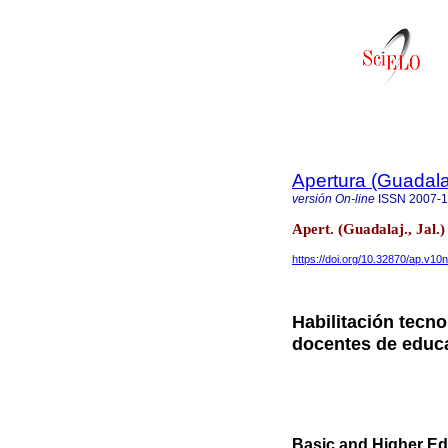
Apertura (Guadalaj
versión On-line
ISSN
2007-
Apert. (Guadalaj., Jal.
https://doi.org/10.32870/ap.v10
Habilitación tecno
docentes de educ
Basic and Higher Ed