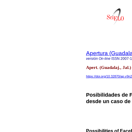
Apertura (Guadalaj
versión On-line
ISSN
2007-
Apert. (Guadalaj., Jal.
https://doi.org/10.32870/ap.v9n
Posibilidades de 
desde un caso de 
Possibilities of Fac