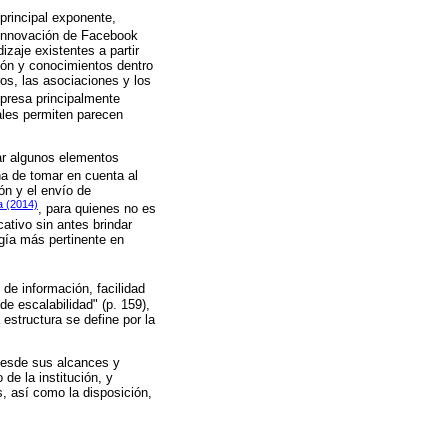
principal exponente,
 innovación de Facebook
zaje existentes a partir
ión y conocimientos dentro
os, las asociaciones y los
presa principalmente
ales permiten parecen
ar algunos elementos
ha de tomar en cuenta al
n y el envío de
a (2014)
, para quienes no es
ativo sin antes brindar
ogía más pertinente en
 de información, facilidad
e escalabilidad" (p. 159),
estructura se define por la
.
 desde sus alcances y
de la institución, y
s, así como la disposición,