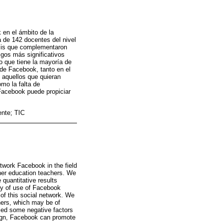
k en el ámbito de la
 de 142 docentes del nivel
isis que complementaron
zgos más significativos
to que tiene la mayoría de
 de Facebook, tanto en el
 aquellos que quieran
omo la falta de
Facebook puede propiciar
ente; TIC
etwork Facebook in the field
gher education teachers. We
quantitative results
cy of use of Facebook
of this social network. We
chers, which may be of
fied some negative factors
sign, Facebook can promote