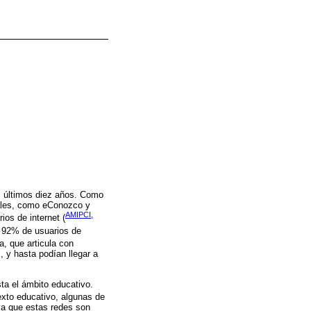
s últimos diez años. Como
uales, como eConozco y
AMIPCI,
ios de internet (
n 92% de usuarios de
, que articula con
 y hasta podían llegar a
ta el ámbito educativo.
texto educativo, algunas de
ya que estas redes son