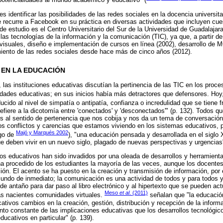
potencialidades al mundo académico y educativo" (
 es identificar las posibilidades de las redes sociales en la docencia universit
e recurre a Facebook en su práctica en diversas actividades que incluyen cu
de estudio es el Centro Universitario del Sur de la Universidad de Guadalajara
las tecnologías de la información y la comunicación (TIC), ya que, a partir de
visuales, diseño e implementación de cursos en línea (2002), desarrollo de
iento de las redes sociales desde hace más de cinco años (2012).
 EN LA EDUCACIÓN
as instituciones educativas discutían la pertinencia de las TIC en los proc
idades educativas; en sus inicios había más detractores que defensores. H
ducido al nivel de simpatía o antipatía, confianza o incredulidad que se tiene f
refiere a la dicotomía entre 'conectados' y 'desconectados'" (p. 132). Todos 
nos al sentido de pertenencia que nos cobija y nos da un tema de conversac
los conflictos y carencias que estamos viviendo en los sistemas educativos, p
Majó y Marqués 2002
ogo de
), "una educación pensada y desarrollada en el siglo
ue deben vivir en un nuevo siglo, plagado de nuevas perspectivas y urgencias"
s educativos han sido invadidos por una oleada de desarrollos y herramienta
a procedido de los estudiantes la mayoría de las veces, aunque los docentes
ión. El acento se ha puesto en la creación y transmisión de información, po
mundo de inmediato; la comunicación es una actividad de todos y para todos y
e antaño para dar paso al libro electrónico y al hipertexto que se pueden actua
Meso
et al
. (2011)
as nacientes comunidades virtuales.
señalan que "la educació
cativos cambios en la creación, gestión, distribución y recepción de la inform
nto constante de las implicaciones educativas que los desarrollos tecnológic
ducativos en particular" (p. 139).