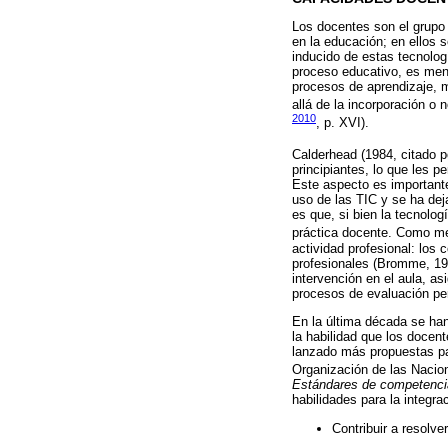
Los docentes son el grupo 
en la educación; en ellos 
inducido de estas tecnolog
proceso educativo, es meno
procesos de aprendizaje, m
allá de la incorporación o 
2010
, p. XVI).
Calderhead (1984, citado 
principiantes, lo que les 
Este aspecto es importante
uso de las TIC y se ha dej
es que, si bien la tecnolo
práctica docente. Como 
actividad profesional: los
profesionales (Bromme, 198
intervención en el aula, as
procesos de evaluación per
En la última década se han
la habilidad que los docent
lanzado más propuestas par
Organización de las Nacion
Estándares de competenci
habilidades para la integra
Contribuir a resolve