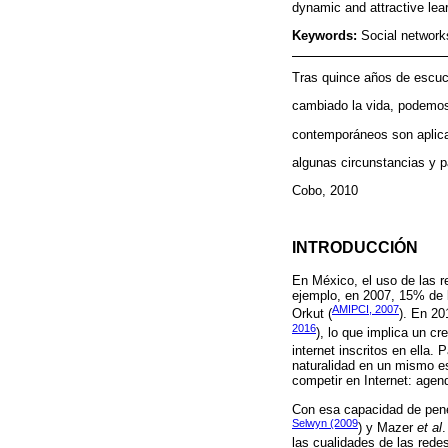
dynamic and attractive lea
Keywords:
Social network
Tras quince años de escuc
cambiado la vida, podemos 
contemporáneos son aplica
algunas circunstancias y p
Cobo, 2010
INTRODUCCIÓN
En México, el uso de las 
ejemplo, en 2007, 15% de 
AMIPCI, 2007
Orkut (
). En 20
2016
), lo que implica un c
internet inscritos en ella. 
naturalidad en un mismo es
competir en Internet: agend
Con esa capacidad de penet
Selwyn (2009
) y Mazer
et al
.
las cualidades de las rede