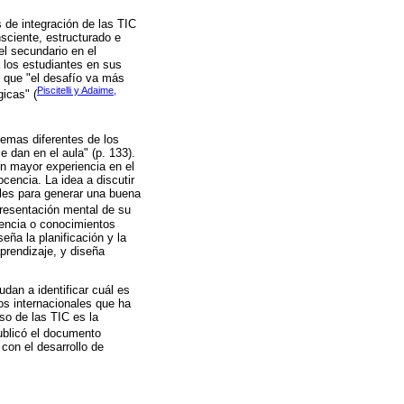
 de integración de las TIC
sciente, estructurado e
el secundario en el
a los estudiantes en sus
s que "el desafío va más
Piscitelli y Adaime,
gicas" (
emas diferentes de los
 dan en el aula" (p. 133).
en mayor experiencia en el
cencia. La idea a discutir
ales para generar una buena
presentación mental de su
iencia o conocimientos
eña la planificación y la
aprendizaje, y diseña
dan a identificar cuál es
mos internacionales que ha
so de las TIC es la
ublicó el documento
con el desarrollo de