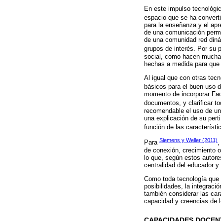
En este impulso tecnológic
espacio que se ha converti
para la enseñanza y el apr
de una comunicación perman
de una comunidad red dinám
grupos de interés. Por su 
social, como hacen muchas
hechas a medida para que 
Al igual que con otras tec
básicos para el buen uso
momento de incorporar Fac
documentos, y clarificar t
recomendable el uso de una
una explicación de su perti
función de las característi
Siemens y Weller (2011)
Para
,
de conexión, crecimiento o
lo que, según estos autore
centralidad del educador y 
Como toda tecnología que s
posibilidades, la integrac
también considerar las cara
capacidad y creencias de 
CAPACIDADES DOCENT