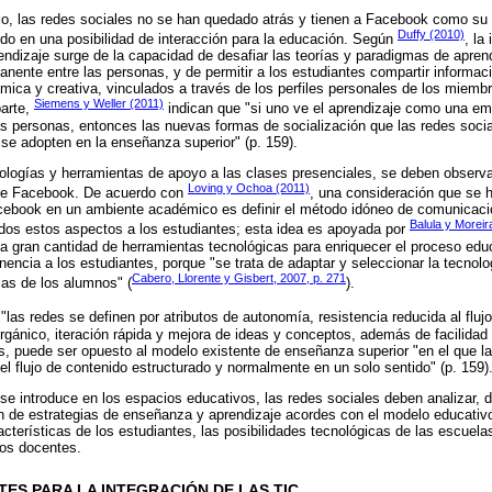
o, las redes sociales no se han quedado atrás y tienen a Facebook como su 
Duffy (2010)
do en una posibilidad de interacción para la educación. Según
, la
endizaje surge de la capacidad de desafiar las teorías y paradigmas de aprendi
ente entre las personas, y de permitir a los estudiantes compartir informac
ica y creativa, vinculados a través de los perfiles personales de los miembr
Siemens y Weller (2011)
parte,
indican que "si uno ve el aprendizaje como una em
 personas, entonces las nuevas formas de socialización que las redes soci
se adopten en la enseñanza superior" (p. 159).
nologías y herramientas de apoyo a las clases presenciales, se deben observ
Loving y Ochoa (2011)
 de Facebook. De acuerdo con
, una consideración que se 
ebook en un ambiente académico es definir el método idóneo de comunicació
Balula y Moreir
odos estos aspectos a los estudiantes; esta idea es apoyada por
 gran cantidad de herramientas tecnológicas para enriquecer el proceso educ
nencia a los estudiantes, porque "se trata de adaptar y seleccionar la tecnol
Cabero, Llorente y Gisbert, 2007, p. 271
cas de los alumnos" (
).
 "las redes se definen por atributos de autonomía, resistencia reducida al flujo
rgánico, iteración rápida y mejora de ideas y conceptos, además de facilidad d
s, puede ser opuesto al modelo existente de enseñanza superior "en el que la 
el flujo de contenido estructurado y normalmente en un solo sentido" (p. 159)
e introduce en los espacios educativos, las redes sociales deben analizar,
ión de estrategias de enseñanza y aprendizaje acordes con el modelo educativo 
cterísticas de los estudiantes, las posibilidades tecnológicas de las escuela
los docentes.
ES PARA LA INTEGRACIÓN DE LAS TIC