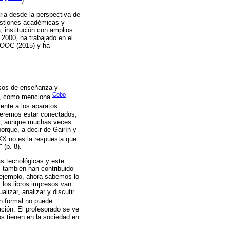
).
aria desde la perspectiva de
estiones académicas y
, institución con amplios
 2000, ha trabajado en el
 MOOC (2015) y ha
esos de enseñanza y
Cobo
oy, como menciona
rente a los aparatos
queremos estar conectados,
ión, aunque muchas veces
orque, a decir de Gairín y
 XX no es la respuesta que
 (p. 8).
s tecnológicas y este
 también han contribuido
r ejemplo, ahora sabemos lo
 los libros impresos van
lizar, analizar y discutir
n formal no puede
ación. El profesorado se ve
os tienen en la sociedad en