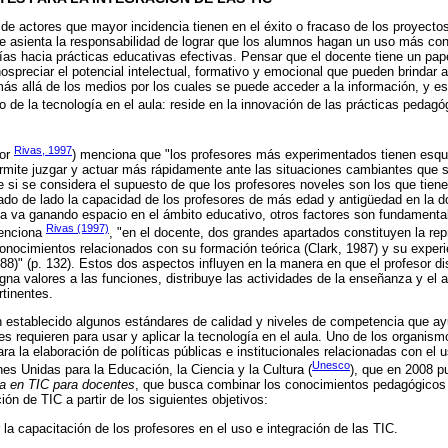
de actores que mayor incidencia tienen en el éxito o fracaso de los proyectos
se asienta la responsabilidad de lograr que los alumnos hagan un uso más con
ías hacia prácticas educativas efectivas. Pensar que el docente tiene un pap
spreciar el potencial intelectual, formativo y emocional que pueden brindar 
ás allá de los medios por los cuales se puede acceder a la información, y e
no de la tecnología en el aula: reside en la innovación de las prácticas pedagó
Rivas, 1997
por
) menciona que "los profesores más experimentados tienen esqu
permite juzgar y actuar más rápidamente ante las situaciones cambiantes que se
 si se considera el supuesto de que los profesores noveles son los que tien
ado de lado la capacidad de los profesores de más edad y antigüedad en la do
gía va ganando espacio en el ámbito educativo, otros factores son fundament
Rivas (1997)
menciona
, "en el docente, dos grandes apartados constituyen la re
 conocimientos relacionados con su formación teórica (Clark, 1987) y su exper
8)" (p. 132). Estos dos aspectos influyen en la manera en que el profesor dis
igna valores a las funciones, distribuye las actividades de la enseñanza y el 
tinentes.
 establecido algunos estándares de calidad y niveles de competencia que ayu
es requieren para usar y aplicar la tecnología en el aula. Uno de los organis
a la elaboración de políticas públicas e institucionales relacionadas con el u
Unesco
es Unidas para la Educación, la Ciencia y la Cultura (
), que en 2008 p
a en TIC para docentes
, que busca combinar los conocimientos pedagógicos 
ción de TIC a partir de los siguientes objetivos:
r la capacitación de los profesores en el uso e integración de las TIC.