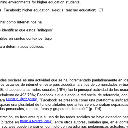
rning environments for higher education students.
s; Facebook; higher education; e-skills; teacher education; ICT
har cómo Internet nos ha
identificar que estos "milagros"
bles en ciertos contextos, bajo
ara determinados públicos.
redes sociales es una actividad que se ha incrementado paulatinamente en lo
los usuarios de internet en este país accedían a sitios de comunidades virt
16, el acceso a las redes sociales (79%) fue la principal actividad de los usuar
recimiento de 493.75%; Facebook sigue siendo la red social de referencia, co
Ciuffoli y López (2010)
Para
, "Facebook se presenta como una plataforma unificada
pacio una pluralidad de funcionalidades que antes se encontraban separadas,
as personales, e-mails, foros y grupos de discusión" (p. 114).
ración, es frecuente que el uso de las redes sociales se haya extendido has
Balula & Moreira, 2014
 (citados en
), entre otros autores, señalan que, en el con
s sociales pueden entrar en conflicto con paradigmas pedagógicos actuales, 