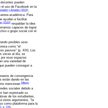
s docentes pueden
 el uso de Facebook en la
Amador y Amador (2014)
,
carrera académica. Para
e ayudan a facilitar
er (2010)
respaldan la idea
seríamos capaces de lograr
tivo o grupo social con el
erando posibles usos
resa como "el
s pasivos" (p. XIII). Los
s veces al día, se
s por esos espacios
tan una variedad de
 que pueden conseguir a
enarios de convergencia
es están dando en las
Ellison,
 Como mencionan
 redes sociales debido a
tes han expresado su
tivas de los estudiantes,
te estos argumentos, "la
uso como plataforma para la
1, p. 144