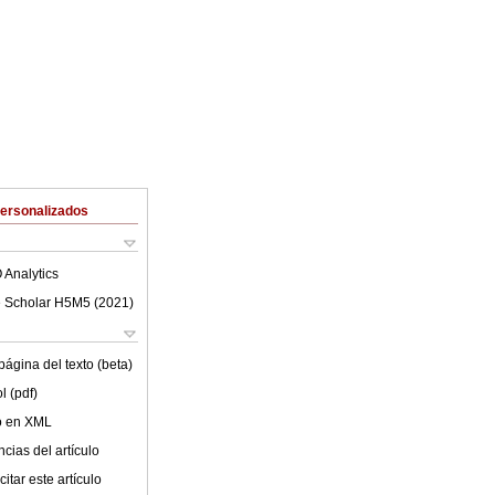
Personalizados
 Analytics
 Scholar H5M5 (
2021
)
ágina del texto (beta)
l (pdf)
lo en XML
cias del artículo
itar este artículo