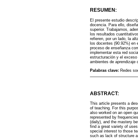
RESUMEN:
El presente estudio descrip
docencia. Para ello, dise
superior. Trabajamos, adem
los resultados cuantitativ
refieren, por un lado, la a
los docentes (90.92%) en e
proceso de enseñanza como
implementar esta red social
estructuración y el exceso
ambientes de aprendizaje d
Palabras clave:
Redes soc
ABSTRACT:
This article presents a des
of teaching. For this purp
also worked on an open que
represented by frequencies
(daily), and the mastery b
find a great variety of use
special interest to those t
such as lack of structure 