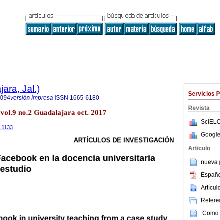
ara, Jal.)
Servicios 
1094
versión impresa
ISSN
1665-6180
Revista
) vol.9 no.2 Guadalajara oct. 2017
SciELO
2.1133
Google
ARTÍCULOS DE INVESTIGACIÓN
Articulo
Facebook en la docencia universitaria
nueva p
estudio
Españo
Artícu
Referen
Como c
ebook in university teaching from a case study