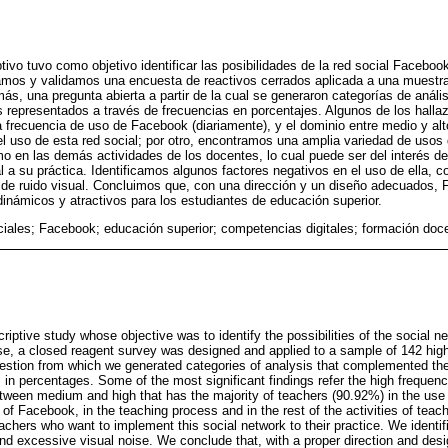
tivo tuvo como objetivo identificar las posibilidades de la red social Faceboo
ñamos y validamos una encuesta de reactivos cerrados aplicada a una muestra
ás, una pregunta abierta a partir de la cual se generaron categorías de anál
os representados a través de frecuencias en porcentajes. Algunos de los halla
lta frecuencia de uso de Facebook (diariamente), y el dominio entre medio y al
l uso de esta red social; por otro, encontramos una amplia variedad de usos
 en las demás actividades de los docentes, lo cual puede ser del interés de
 a su práctica. Identificamos algunos factores negativos en el uso de ella, c
 de ruido visual. Concluimos que, con una dirección y un diseño adecuados, 
inámicos y atractivos para los estudiantes de educación superior.
iales; Facebook; educación superior; competencias digitales; formación doc
criptive study whose objective was to identify the possibilities of the social n
ose, a closed reagent survey was designed and applied to a sample of 142 hi
stion from which we generated categories of analysis that complemented the 
 in percentages. Some of the most significant findings refer the high frequen
etween medium and high that has the majority of teachers (90.92%) in the use 
s of Facebook, in the teaching process and in the rest of the activities of tea
eachers who want to implement this social network to their practice. We identi
and excessive visual noise. We conclude that, with a proper direction and de