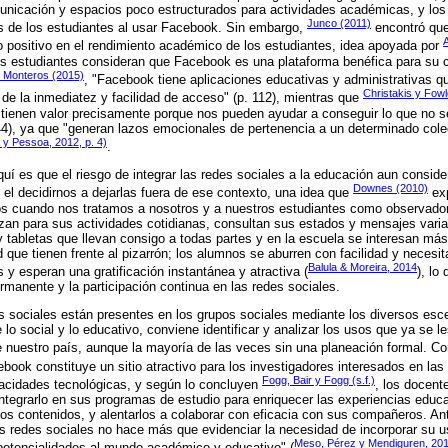
unicación y espacios poco estructurados para actividades académicas, y lo
Junco (2011)
as de los estudiantes al usar Facebook. Sin embargo,
encontró que
 positivo en el rendimiento académico de los estudiantes, idea apoyada por
os estudiantes consideran que Facebook es una plataforma benéfica para su 
s Monteros (2015)
, "Facebook tiene aplicaciones educativas y administrativas qu
Christakis y Fowl
 de la inmediatez y facilidad de acceso" (p. 112), mientras que
 tienen valor precisamente porque nos pueden ayudar a conseguir lo que no 
4), ya que "generan lazos emocionales de pertenencia a un determinado colec
 y Pessoa, 2012, p. 4)
.
í es que el riesgo de integrar las redes sociales a la educación aun consid
Downes (2010)
l decidirnos a dejarlas fuera de ese contexto, una idea que
exp
 cuando nos tratamos a nosotros y a nuestros estudiantes como observadore
lizan para sus actividades cotidianas, consultan sus estados y mensajes varia
 tabletas que llevan consigo a todas partes y en la escuela se interesan má
ad que tienen frente al pizarrón; los alumnos se aburren con facilidad y necesi
Balula & Moreira, 2014
 y esperan una gratificación instantánea y atractiva (
), lo
rmanente y la participación continua en las redes sociales.
s sociales están presentes en los grupos sociales mediante los diversos esc
lo social y lo educativo, conviene identificar y analizar los usos que ya se l
de nuestro país, aunque la mayoría de las veces sin una planeación formal.
ebook constituye un sitio atractivo para los investigadores interesados en las
Fogg, Bair y Fogg (s.f.)
acidades tecnológicas, y según lo concluyen
, los docen
ntegrarlo en sus programas de estudio para enriquecer las experiencias educa
los contenidos, y alentarlos a colaborar con eficacia con sus compañeros. An
as redes sociales no hace más que evidenciar la necesidad de incorporar su 
Meso, Pérez y Mendiguren, 201