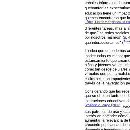
canales informales de com
quebrantar las expectativ
educación tiene un impacto
quienes encontraron que l
López, Flores y Espinoza de lo
diferentes tareas, más allá
de que "las redes sociales
por nosotros mismos" (p. 4
Area
que interaccionamos" (
La idea que defendemos aqu
inadecuados es menor que e
estancamiento que creamos
niños y jóvenes ya las uti
conectan desde celulares y
virtuales que por la realid
estímulos; son impacientes
través de la navegación pe
Considerando que las rede
que se ofrecen tanto desde 
instituciones educativas 
Steinfield y Lampe (2007)
, Fac
sus patrones de uso y cap
interés en aprender cómo i
aumentar la relevancia de 
creciente popularidad de l