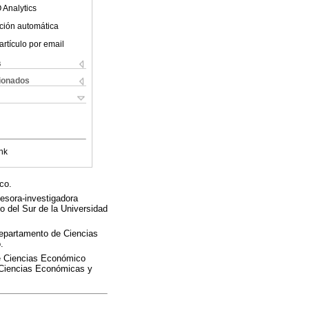
 Analytics
ción automática
artículo por email
s
cionados
nk
co.
esora-investigadora
o del Sur de la Universidad
Departamento de Ciencias
.
de Ciencias Económico
e Ciencias Económicas y