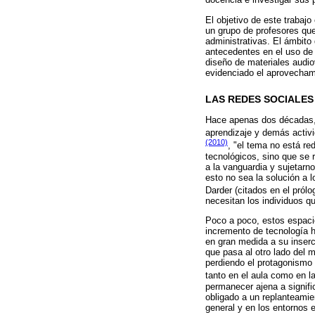
docencia e investigar sus 
El objetivo de este trabajo
un grupo de profesores qu
administrativas. El ámbito 
antecedentes en el uso de 
diseño de materiales audio
evidenciado el aprovecham
LAS REDES SOCIALES
Hace apenas dos décadas, l
aprendizaje y demás activ
(2010)
, "el tema no está re
tecnológicos, sino que se 
a la vanguardia y sujetar
esto no sea la solución a 
Darder (citados en el pról
necesitan los individuos q
Poco a poco, estos espacio
incremento de tecnología h
en gran medida a su inserc
que pasa al otro lado del 
perdiendo el protagonismo d
tanto en el aula como en l
permanecer ajena a signifi
obligado a un replanteamie
general y en los entornos e