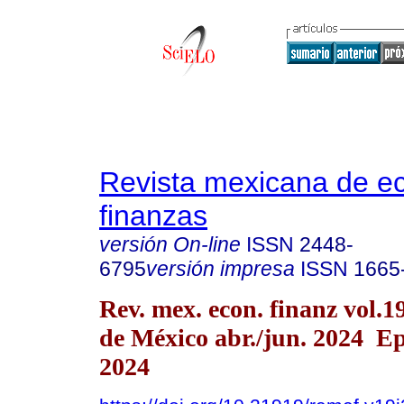
Revista mexicana de e
finanzas
versión On-line
ISSN
2448-
6795
versión impresa
ISSN
1665
Rev. mex. econ. finanz vol.
de México abr./jun. 2024 E
2024