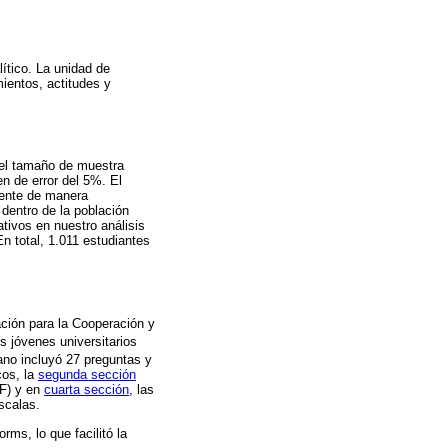
lítico. La unidad de
mientos, actitudes y
 el tamaño de muestra
n de error del 5%. El
mente de manera
 dentro de la población
ativos en nuestro análisis
n total, 1.011 estudiantes
ación para la Cooperación y
os jóvenes universitarios
iano incluyó 27 preguntas y
cos, la
segunda sección
MF) y en
cuarta sección
, las
scalas.
ms, lo que facilitó la