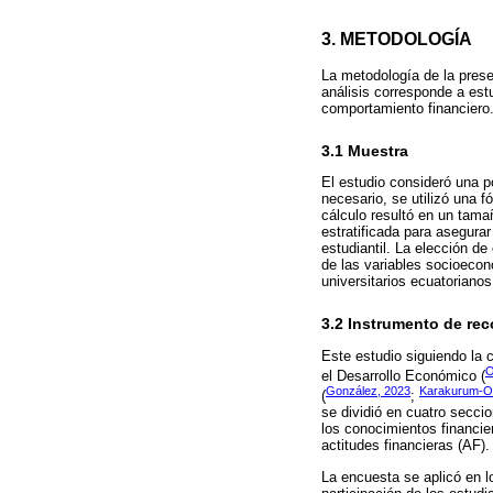
3. METODOLOGÍA
La metodología de la presen
análisis corresponde a est
comportamiento financiero
3.1 Muestra
El estudio consideró una p
necesario, se utilizó una 
cálculo resultó en un tam
estratificada para asegura
estudiantil. La elección de
de las variables socioecon
universitarios ecuatoriano
3.2 Instrumento de rec
Este estudio siguiendo la 
O
el Desarrollo Económico (
González, 2023
Karakurum-Oz
(
;
se dividió en cuatro secci
los conocimientos financie
actitudes financieras (AF)
La encuesta se aplicó en l