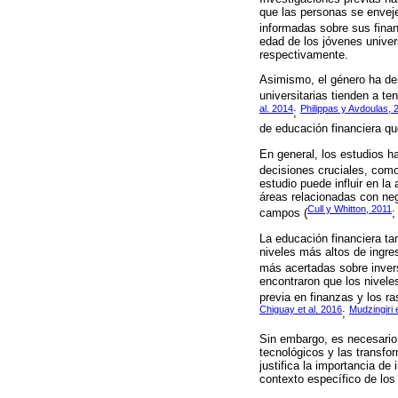
que las personas se envej
informadas sobre sus fina
edad de los jóvenes univer
respectivamente.
Asimismo, el género ha de
universitarias tienden a t
al. 2014
Philippas y Avdoulas, 
;
de educación financiera qu
En general, los estudios 
decisiones cruciales, como 
estudio puede influir en la
áreas relacionadas con ne
Cull y Whitton, 2011
campos (
La educación financiera ta
niveles más altos de ingre
más acertadas sobre inver
encontraron que los nivele
previa en finanzas y los ra
Chiguay et al. 2016
Mudzingiri 
;
Sin embargo, es necesario 
tecnológicos y las transfo
justifica la importancia d
contexto específico de los