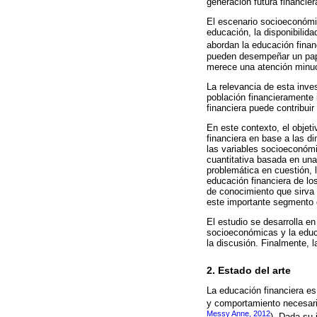
generación futura financi
El escenario socioeconómic
educación, la disponibilida
abordan la educación finan
pueden desempeñar un pape
merece una atención minu
La relevancia de esta inve
población financieramente 
financiera puede contribuir
En este contexto, el objeti
financiera en base a las d
las variables socioeconómi
cuantitativa basada en una
problemática en cuestión,
educación financiera de lo
de conocimiento que sirva c
este importante segmento d
El estudio se desarrolla en
socioeconómicas y la educa
la discusión. Finalmente, 
2. Estado del arte
La educación financiera es
y comportamiento necesario
Messy Anne, 2012
). Dada su 