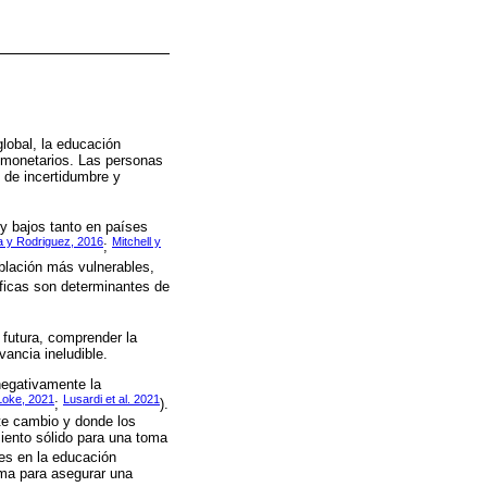
lobal, la educación
s monetarios. Las personas
 de incertidumbre y
 y bajos tanto en países
a y Rodriguez, 2016
Mitchell y
;
blación más vulnerables,
ficas son determinantes de
l futura, comprender la
vancia ineludible.
negativamente la
Loke, 2021
Lusardi et al. 2021
;
).
te cambio y donde los
iento sólido para una toma
des en la educación
lema para asegurar una