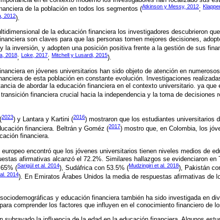
Atkinson y Messy, 2012
Klapper
inanciera de la población en todos los segmentos (
;
a, 2012
).
idimensional de la educación financiera los investigadores descubrieron que
inanciera son claves para que las personas tomen mejores decisiones, adopte
 la inversión, y adopten una posición positiva frente a la gestión de sus fina
, 2018
Loke, 2017
Mitchell y Lusardi, 2015
;
;
).
inanciera en jóvenes universitarios han sido objeto de atención en numeroso
nanciera de esta población en constante evolución. Investigaciones realizad
tancia de abordar la educación financiera en el contexto universitario. ya que
transición financiera crucial hacia la independencia y la toma de decisiones 
2023
2016
(
) y Lantara y Kartini (
) mostraron que los estudiantes universitarios
2017
ucación financiera. Beltrán y Goméz (
) mostro que, en Colombia, los jóve
cación financiera.
o europeo encontró que los jóvenes universitarios tienen niveles medios de ed
estas afirmativas alcanzó el 72.2%. Similares hallazgos se evidenciaron en
Sarigül et al. 2014
Mudzingiri et al. 2018
 65% (
), Sudáfrica con 53.5% (
), Pakistán co
al. 2014
). En Emiratos Árabes Unidos la media de respuestas afirmativas de los
s sociodemográficas y educación financiera también ha sido investigada en di
para comprender los factores que influyen en el conocimiento financiero de lo
n subrayado la influencia de la edad en la educación financiera. Algunos est