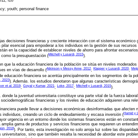
D11; I28
acy; youth; personal finance
jas decisiones financieras y creciente interacción con el sistema económico g
pilar esencial para empoderar a los individuos en la gestión de sus recurso
stán en la capacidad de establecer niveles de ahorro para afrontar escenarios
Mitchell y Lusardi, 2015
s como la presupuestación (
).
on que la educación financiera de la población se sitúa en niveles moderados
Atkinson y Messy Anne, 2012
Klapper y Lusardi, 2020
Meji
es en vías de desarrollo (
;
;
de educación financiera se acentúa principalmente en los segmentos de la po
, 2023
). Además. los estudios denotaron que algunas características demográ
er et al. 2019
Goyal y Kumar, 2021
Loke, 2017
Mitchell y Lusardi, 2015
;
;
;
).
 donde la juventud universitaria constituye una parte vital de la fuerza labora
s sociodemográficas financieras y los niveles de educación adquieren una rele
financiera puede llevar a decisiones económicas desinformadas que afecten 
Hamid y 
los individuos, creando un ciclo de endeudamiento y escasa inversión (
yor urgencia en un entorno donde los sistemas financieros están en constan
 amplia gama de productos y servicios financieros que requieren un entendim
gün, 2018
). Por tanto, esta investigación no solo arroja luz sobre las disparida
es universitarios, sino que también resalta la necesidad de abordar este prob