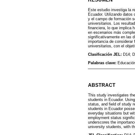
Este estudio investiga la r
Ecuador. Utilizando datos 
y el campo de formación se
universitarios. Los result
financiera, lo que implica 
en escenarios más complejo
significativamente en las 
importancia de considerar 
universitarios, con el obje
Clasificación JEL:
D14; D
Palabras clave:
Educación
ABSTRACT
This study investigates th
students in Ecuador. Usin
status, and field of study r
students in Ecuador possess
everyday situations but wit
employment status signific
underscores the importance
university students, with t