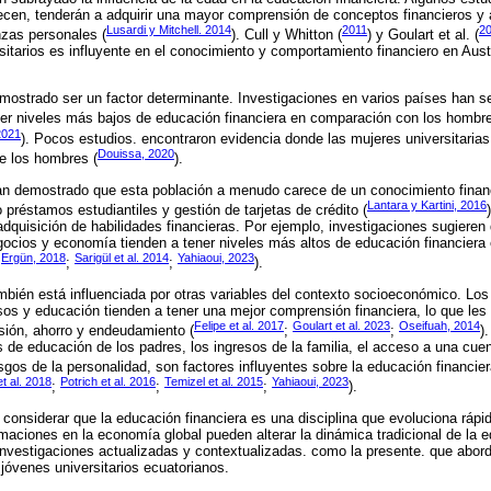
ecen, tenderán a adquirir una mayor comprensión de conceptos financieros y
Lusardi y Mitchell. 2014
2011
2
nzas personales (
). Cull y Whitton (
) y Goulart et al. (
sitarios es influyente en el conocimiento y comportamiento financiero en Aust
mostrado ser un factor determinante. Investigaciones en varios países han s
ener niveles más bajos de educación financiera en comparación con los hombre
2021
). Pocos estudios. encontraron evidencia donde las mujeres universitar
Douissa, 2020
e los hombres (
).
han demostrado que esta población a menudo carece de un conocimiento financ
Lantara y Kartini, 2016
préstamos estudiantiles y gestión de tarjetas de crédito (
 adquisición de habilidades financieras. Por ejemplo, investigaciones sugieren
gocios y economía tienden a tener niveles más altos de educación financiera
Ergün, 2018
Sarigül et al. 2014
Yahiaoui, 2023
;
;
;
).
mbién está influenciada por otras variables del contexto socioeconómico. Los
sos y educación tienden a tener una mejor comprensión financiera, lo que les
Felipe et al. 2017
Goulart et al. 2023
Oseifuah, 2014
sión, ahorro y endeudamiento (
;
;
)
s de educación de los padres, los ingresos de la familia, el acceso a una cue
sgos de la personalidad, son factores influyentes sobre la educación financier
et al. 2018
Potrich et al. 2016
Temizel et al. 2015
Yahiaoui, 2023
;
;
;
).
considerar que la educación financiera es una disciplina que evoluciona rá
rmaciones en la economía global pueden alterar la dinámica tradicional de la e
e investigaciones actualizadas y contextualizadas. como la presente. que abord
 jóvenes universitarios ecuatorianos.