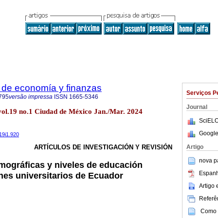
 de economía y finanzas
Serviços P
795
versão impressa
ISSN
1665-5346
Journal
 vol.19 no.1 Ciudad de México Jan./Mar. 2024
SciELO
Google
19i1.920
Artigo
ARTÍCULOS DE INVESTIGACIÓN Y REVISIÓN
nova p
mográficas y niveles de educación
Espanh
enes universitarios de Ecuador
Artigo
Referên
Como c