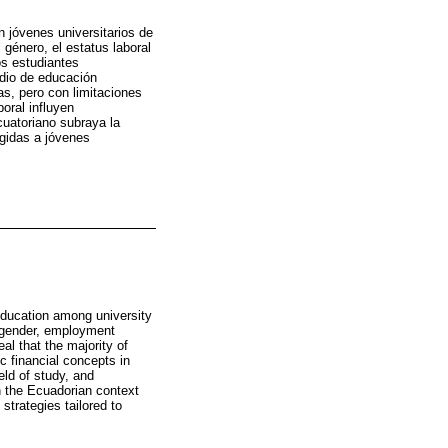
n jóvenes universitarios de
género, el estatus laboral
os estudiantes
edio de educación
as, pero con limitaciones
oral influyen
cuatoriano subraya la
igidas a jóvenes
 education among university
, gender, employment
eal that the majority of
ic financial concepts in
eld of study, and
n the Ecuadorian context
trategies tailored to