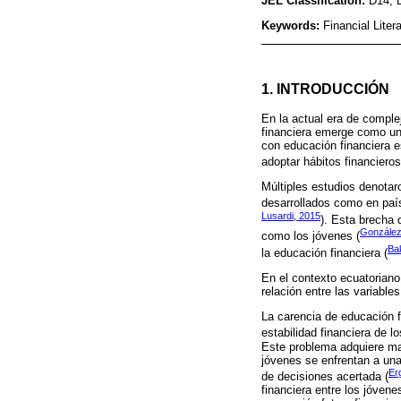
JEL Classification:
D14; 
Keywords:
Financial Liter
1. INTRODUCCIÓN
En la actual era de comple
financiera emerge como un 
con educación financiera e
adoptar hábitos financiero
Múltiples estudios denotar
desarrollados como en país
Lusardi, 2015
). Esta brecha 
González
como los jóvenes (
Bak
la educación financiera (
En el contexto ecuatoriano.
relación entre las variable
La carencia de educación 
estabilidad financiera de 
Este problema adquiere ma
jóvenes se enfrentan a una
Er
de decisiones acertada (
financiera entre los jóven