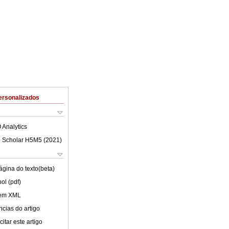
ersonalizados
 Analytics
 Scholar H5M5 (
2021
)
ágina do texto(beta)
ol (pdf)
 em XML
cias do artigo
itar este artigo