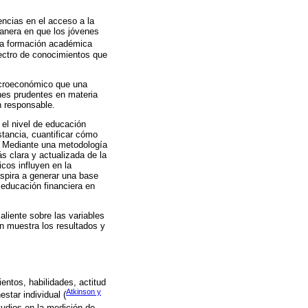
encias en el acceso a la
 manera en que los jóvenes
 la formación académica
ectro de conocimientos que
macroeconómico que una
ones prudentes en materia
n responsable.
 el nivel de educación
tancia, cuantificar cómo
r. Mediante una metodología
s clara y actualizada de la
cos influyen en la
aspira a generar una base
 educación financiera en
aliente sobre las variables
n muestra los resultados y
ntos, habilidades, actitud
Atkinson y
star individual (
tudios en la medición de