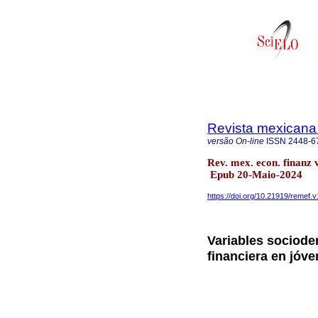
Revista mexicana
versão On-line
ISSN
2448-6
Rev. mex. econ. finanz
Epub 20-Maio-2024
https://doi.org/10.21919/remef.v
Variables sociode
financiera en jóv