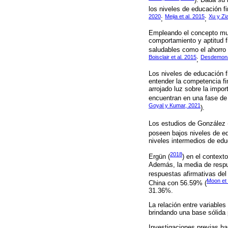
los niveles de educación f
2020
Mejia et al. 2015
Xu y Zi
;
;
Empleando el concepto mult
comportamiento y aptitud f
saludables como el ahorro y
Boisclair et al. 2015
Desdemona
;
Los niveles de educación f
entender la competencia fi
arrojado luz sobre la impor
encuentran en una fase de 
Goyal y Kumar, 2021
).
Los estudios de González 
poseen bajos niveles de ed
niveles intermedios de edu
2018
Ergün (
) en el context
Además, la media de respu
respuestas afirmativas del
Moon et 
China con 56.59% (
31.36%.
La relación entre variable
brindando una base sólida 
Investigaciones previas ha