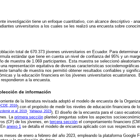
te investigación tiene un enfoque cuantitativo, con alcance descriptivo - ana
udiantes universitarios a los cuales se les realizó una encuesta sobre conoci
.
oblación total de 670.373 jóvenes universitarios en Ecuador. Para determinar
fórmula estándar que tiene en cuenta un nivel de confianza del 95% y un marge
año de muestra de 1.069 participantes. Esta muestra se seleccionó aleatoria
r una representación equitativa de diversas características sociodemográficas
 este tamaño de muestra nos permitió obtener resultados confiables y signific
ómicas y la educación financiera en los jóvenes universitarios ecuatorianos. E
s respondieron a la encuesta.
olección de información
corriente de la literatura revisada adoptó el modelo de encuesta de la Organiz
CDE, 2016
) con el propósito de medir los niveles de educación financiera de l
demir et al. 2019
Yahiaoui, 2023
;
). El diseño de la encuesta para el caso ecuator
ones. La
primera sección
planteó preguntas sobre los aspectos socioeconómi
ros (CF) de los jóvenes, en
tercera sección
el comportamiento financiero (C
. En
anexo 1
se detalla el modelo de encuesta aplicado con sus respectivas e
os meses de enero a febrero del año 2023, empleando la plataforma Google For