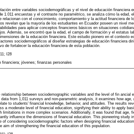
elación entre variables sociodemográficas y el nivel de educación financiera e
de 1.011 encuestas y el contraste no paramétrico, se analiza cómo la edad, el 
 relacionan con el conocimiento, comportamiento y la actitud financiera de l
ados revelan que la mayoría de los estudiantes en Ecuador poseen un nivel m
habilidades para aplicar conceptos financieros básicos en situaciones cotidian
s. Además, se encontró que la edad, el campo de formación y el estatus lab
dimensiones de la educación financiera. Este estudio pionero en el contexto e
factores sociodemográficos al diseñar estrategias de educación financiera dir
tivo de fortalecer la educación financiera de esta población.
11; I28
 financiera; jóvenes; finanzas personales
e relationship between sociodemographic variables and the level of fin ancial
g data from 1,011 surveys and non-parametric analysis, it examines how age
elate to students' financial knowledge, behavior, and attitudes. The results rev
 a moderate level of financial education, signifying their ability to apply bas
h limitations in more complex scenarios. Additionally, it was found that age, fi
antly influence the dimensions of financial education. This pioneering study i
 of considering sociodemographic factors when designing financial education s
he aim of strengthening the financial education of this population.