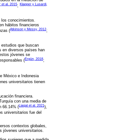
 et al. 2015
Klapper y Lusardi,
;
 los conocimientos.
n hábitos financieros
Atkinson y Messy, 2012
nzas (
;
s estudios que buscan
as en diversos países han
 estos jóvenes se
Ergün, 2018
responsables (
;
 de México e Indonesia
nes universitarios tienen
ucación financiera.
 Turquía con una media de
Liaqat et al. 2021
n 66.14% (
),
 universitarios fue del
versos contextos globales,
s jóvenes universitarios.
udios sugieren que a medida