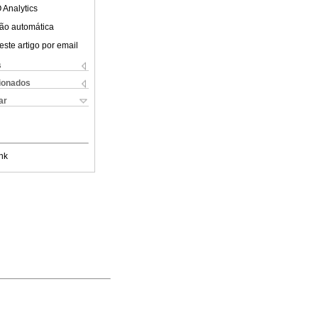
 Analytics
ão automática
este artigo por email
s
cionados
ar
nk