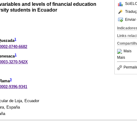
riables and levels of financial education
SciELO
ity students in Ecuador
Traduç
Enviar 
Indicadore
Links rela
1
Quezada
Compartilh
-0002-0740-6682
Mais
1
Tenesaca
Mais
-0003-3270-542X
Permali
3
-Rama
-0002-9396-9341
cular de Loja, Ecuador
ura, España
aña