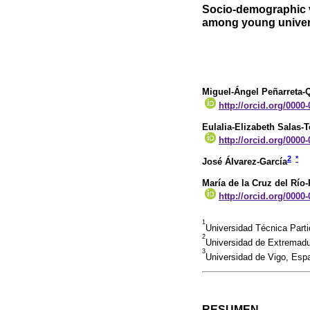
Socio-demographic va
among young univers
Miguel-Ángel Peñarreta-
http://orcid.org/0000
Eulalia-Elizabeth Salas-
http://orcid.org/0000
2
*
José Álvarez-García
María de la Cruz del Río
http://orcid.org/0000
1
Universidad Técnica Parti
2
Universidad de Extremad
3
Universidad de Vigo, Esp
RESUMEN