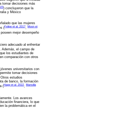
 a tomar decisiones más
023
) concluyeron que la
ralia y México
eñalado que las mujeres
Felipe et al. 2017
Moon et
s (
;
ias poseen mejor desempeño
iero adecuado al enfrentar
). Además, el campo de
 que los estudiantes de
 en comparación con otros
 jóvenes universitarios con
 permite tomar decisiones
. Otros estudios
nta de banco, la formación
Happ et al. 2022
Mansilla
a (
;
pidamente. Los avances
ducación financiera, lo que
en la problemática en el