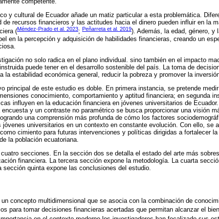
eramente competente.
o y cultural de Ecuador añade un matiz particular a esta problemática. Difer
d de recursos financieros y las actitudes hacia el dinero pueden influir en la
Méndez-Prado et al. 2023
Peñarreta et al. 2019
ciera (
;
). Además, la edad, género, y
l en la percepción y adquisición de habilidades financieras, creando un esp
ciosa.
stigación no solo radica en el plano individual. sino también en el impacto 
instruida puede tener en el desarrollo sostenible del país. La toma de decisi
 a la estabilidad económica general, reducir la pobreza y promover la inversió
vo principal de este estudio es doble. En primera instancia, se pretende medir
imensiones conocimiento, comportamiento y aptitud financiera; en segunda ins
cas influyen en la educación financiera en jóvenes universitarios de Ecuado
 encuesta y un contraste no paramétrico se busca proporcionar una visión má
 logrando una comprensión más profunda de cómo los factores sociodemográfi
s jóvenes universitarios en un contexto en constante evolución. Con ello, se 
omo cimiento para futuras intervenciones y políticas dirigidas a fortalecer la
e la población ecuatoriana.
 cuatro secciones. En la sección dos se detalla el estado del arte más sobres
ción financiera. La tercera sección expone la metodología. La cuarta secció
la sección quinta expone las conclusiones del estudio.
 un concepto multidimensional que se asocia con la combinación de conocimie
s para tomar decisiones financieras acertadas que permitan alcanzar el biene
importancia en el contexto moderno los investigadores han focalizado sus es