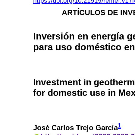
https://doi.org/10.21919/remef.v17
ARTÍCULOS DE INV
Inversión en energía g
para uso doméstico e
Investment in geotherm
for domestic use in Me
1
José Carlos Trejo García