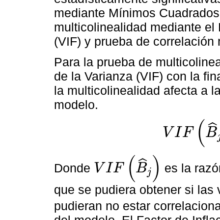
mediante Mínimos Cuadrados 
multicolinealidad mediante el 
(VIF) y prueba de correlación 
Para la prueba de multicolineal
de la Varianza (VIF) con la f
la multicolinealidad afecta a l
modelo.
(
ˆ
V
I
F
B
V
I
F
B
^
j
=
1
1
-
R
2
j
(
)
ˆ
Donde
es la razó
V
I
F
B
j
V
I
F
B
^
j
que se pudiera obtener si las
pudieran no estar correlacion