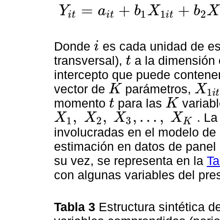
=
+
+
Y
a
b
X
b
X
1
1
2
i
t
i
t
i
t
Y
i
t
=
a
i
t
+
b
1
X
1
i
t
+
b
2
X
2
i
t
+
…
+
b
k
X
k
i
t
+
U
i
t
c
o
n
i
=
1
,
…
,
n
;
t
Donde
es cada unidad de es
i
i
transversal),
a la dimensión 
t
t
intercepto que puede contener
vector de
parámetros,
K
X
1
i
t
K
X
1
i
t
momento
para las
variab
t
K
t
K
,
,
,
…
,
. La
X
X
X
X
1
2
3
K
X
1
,
X
2
,
X
3
,
…
,
X
K
involucradas en el modelo de 
estimación en datos de panel
su vez, se representa en la
Ta
con algunas variables del pre
Tabla 3
Estructura sintética d