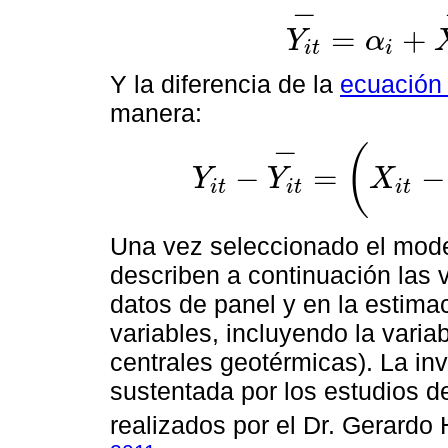
−
=
+
Y
α
i
t
i
Y
i
t
-
=
α
i
+
X
i
t
-
β
+
v
i
+
u
-
i
Y la diferencia de la
ecuación 
manera:
−
(
−
=
−
Y
Y
X
i
t
i
t
i
t
Y
i
t
-
Y
i
t
-
=
X
i
t
-
X
i
t
-
β
+
(
u
i
t
-
u
-
i
)
Una vez seleccionado el modelo
describen a continuación las v
datos de panel y en la estimac
variables, incluyendo la varia
centrales geotérmicas). La in
sustentada por los estudios d
realizados por el Dr. Gerardo H