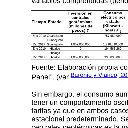
variables comprendidas (peri
Consumo
Inversión en
eléctrico por
centrales
estado
Tiempo
Estado
geotérmicas
(Kilowatt -
(millones de
hora)
X
pesos)
Y
1
Ene 2010
Guanajuato
0
757,989,090
…
Guanajuato
…
…
Dic 2017
Guanajuato
1,052,000,000
1,218,810,000
Ene 2010
Hidalgo
0
194,566,260
…
Hidalgo
…
…
Dic 2017
Hidalgo
1,052,000,000
395,830,000
Fuente: Elaboración propia co
Baronio y Vianco, 2
Panel”. (ver
Sin embargo, el consumo aum
tener un comportamiento oscil
tarifas ya que en ambos caso
estacional predeterminado. Se
centrales geotérmicas es la va