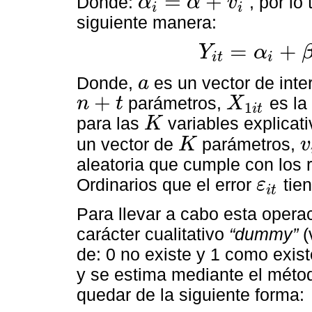
=
+
Donde:
, por lo
α
α
v
i
i
α
i
=
α
+
v
i
siguiente manera:
=
+
Y
α
i
t
i
Y
i
t
=
α
i
+
β
X
i
t
+
v
i
+
u
i
t
Donde,
es un vector de int
a
a
+
parámetros,
es la
n
t
X
1
i
t
n
+
t
X
1
i
t
para las
variables explicat
K
K
un vector de
parámetros,
K
v
K
v
i
aleatoria que cumple con los
Ordinarios que el error
tie
ε
i
t
ε
i
t
Para llevar a cabo esta operaci
carácter cualitativo
“dummy”
(
de: 0 no existe y 1 como exist
y se estima mediante el mét
quedar de la siguiente forma: