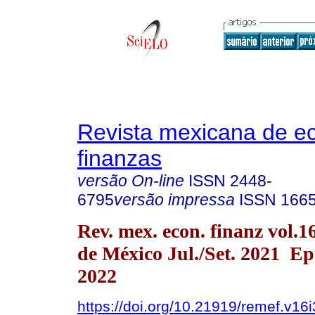
Revista mexicana de e
finanzas
versão On-line
ISSN
2448-
6795
versão impressa
ISSN
166
Rev. mex. econ. finanz vol.
de México Jul./Set. 2021 E
2022
https://doi.org/10.21919/remef.v16