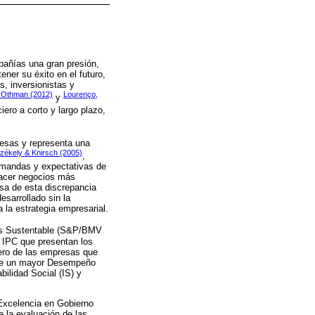
añías una gran presión,
ner su éxito en el futuro,
s, inversionistas y
 Othman (2012)
Lourenço,
y
ero a corto y largo plazo,
resas y representa una
zékely & Knirsch (2005)
,
demandas y expectativas de
hacer negocios más
usa de esta discrepancia
esarrollado sin la
a la estrategia empresarial.
nes Sustentable (S&P/BMV
n IPC que presentan los
iero de las empresas que
iene un mayor Desempeño
ilidad Social (IS) y
 Excelencia en Gobierno
 la evaluación de las