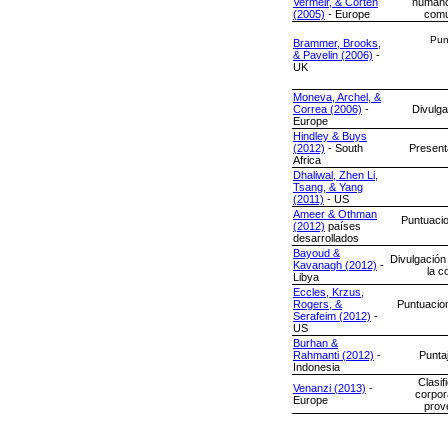
Vermeir, & Corten
humano
(2005)
- Europe
comu
Pun
Brammer, Brooks,
& Pavelin (2006)
-
UK
Moneva, Archel, &
Correa (2006)
-
Divulga
Europe
Hindley & Buys
(2012)
- South
Present
Africa
Dhaliwal, Zhen Li,
Tsang, & Yang
(2011)
- US
Ameer & Othman
Puntuacio
(2012)
países
desarrollados
Bayoud &
Divulgación 
Kavanagh (2012)
-
la c
Libya
Eccles, Krzus,
Rogers, &
Puntuacio
Serafeim (2012)
-
US
Burhan &
Rahmanti (2012)
-
Punta
Indonesia
Clasi
Venanzi (2013)
-
corpor
Europe
prov