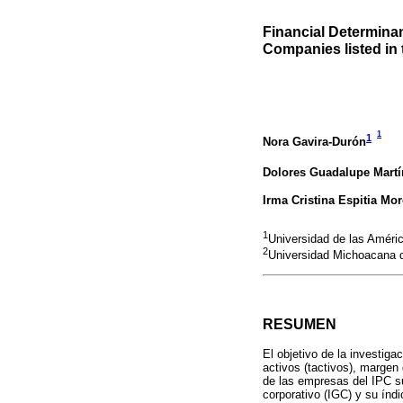
Financial Determinan
Companies listed in 
1
1
Nora Gavira-Durón
Dolores Guadalupe Mart
Irma Cristina Espitia Mo
1
Universidad de las Améri
2
Universidad Michoacana d
RESUMEN
El objetivo de la investiga
activos (tactivos), margen
de las empresas del IPC su
corporativo (IGC) y su ín