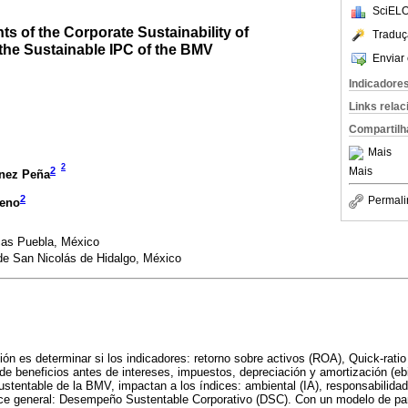
SciELO
ts of the Corporate Sustainability of
Traduç
the Sustainable IPC of the BMV
Enviar 
Indicadore
Links rela
Compartilh
Mais
2
2
Mais
ínez Peña
2
Permali
reno
cas Puebla, México
e San Nicolás de Hidalgo, México
ción es determinar si los indicadores: retorno sobre activos (ROA), Quick-ratio
 de beneficios antes de intereses, impuestos, depreciación y amortización (eb
stentable de la BMV, impactan a los índices: ambiental (IA), responsabilidad 
dice general: Desempeño Sustentable Corporativo (DSC). Con un modelo de p