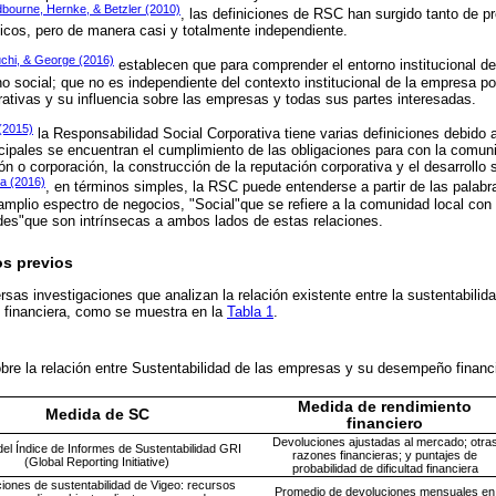
bourne, Hernke, & Betzler (2010)
, las definiciones de RSC han surgido tanto de pr
os, pero de manera casi y totalmente independiente.
chi, & George (2016)
establecen que para comprender el entorno institucional d
 social; que no es independiente del contexto institucional de la empresa p
rativas y su influencia sobre las empresas y todas sus partes interesadas.
(2015)
la Responsabilidad Social Corporativa tiene varias definiciones debido a
ncipales se encuentran el cumplimiento de las obligaciones para con la comun
n o corporación, la construcción de la reputación corporativa y el desarrollo 
ka (2016)
, en términos simples, la RSC puede entenderse a partir de las palab
amplio espectro de negocios, "Social"que se refiere a la comunidad local con 
des"que son intrínsecas a ambos lados de estas relaciones.
os previos
ersas investigaciones que analizan la relación existente entre la sustentabilid
d financiera, como se muestra en la
Tabla 1
.
bre la relación entre Sustentabilidad de las empresas y su desempeño finan
Medida de rendimiento
Medida de SC
financiero
Devoluciones ajustadas al mercado; otra
del Índice de Informes de Sustentabilidad GRI
razones financieras; y puntajes de
(Global Reporting Initiative)
probabilidad de dificultad financiera
iones de sustentabilidad de Vigeo: recursos
Promedio de devoluciones mensuales en