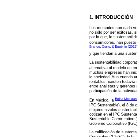
1. INTRODUCCIÓN
Los mercados son cada vez
no sólo por ser exitosas, 
por lo que, la sustentabili
consumidores, han puesto s
Branco, Curto, & Eugénio (2012
y que tiendan a una susten
La sustentabilidad corpora
alternativa al modelo de cr
muchas empresas han inicia
la sociedad. Aun cuando u
rentables, existen todavía
entre analistas y gerentes 
participación de la activid
Bolsa Mexicana
En México, la
IPC Sustentable), el 8 de 
mejores niveles sustentabl
cotizan en el IPC Sustent
Sustentable Corpo- rativo
Gobierno Corporativo (IGC)
La calificación de sustent
Corporativo (CEGC) de la U