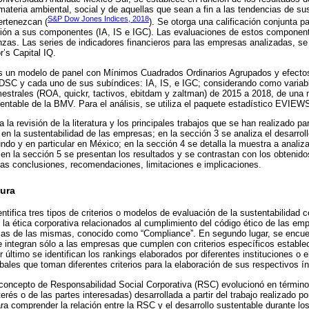
materia ambiental, social y de aquellas que sean a fin a las tendencias de sus
S&P Dow Jones Indices, 2018
ertenezcan (
). Se otorga una calificación conjunta p
ción a sus componentes (IA, IS e IGC). Las evaluaciones de estos component
as. Las series de indicadores financieros para las empresas analizadas, se 
’s Capital IQ.
es un modelo de panel con Mínimos Cuadrados Ordinarios Agrupados y efectos
 DSC y cada uno de sus subíndices: IA, IS, e IGC; considerando como variab
imestrales (ROA, quickr, tactivos, ebitdam y zaltman) de 2015 a 2018, de un
entable de la BMV. Para el análisis, se utiliza el paquete estadístico EVIEW
 la revisión de la literatura y los principales trabajos que se han realizado p
 en la sustentabilidad de las empresas; en la sección 3 se analiza el desarroll
ndo y en particular en México; en la sección 4 se detalla la muestra a analiz
 en la sección 5 se presentan los resultados y se contrastan con los obtenido
las conclusiones, recomendaciones, limitaciones e implicaciones.
tura
dentifica tres tipos de criterios o modelos de evaluación de la sustentabilidad c
 la ética corporativa relacionados al cumplimiento del código ético de las em
icas de las mismas, conocido como “Compliance”. En segundo lugar, se encue
e integran sólo a las empresas que cumplen con criterios específicos estable
 último se identifican los rankings elaborados por diferentes instituciones o
bales que toman diferentes criterios para la elaboración de sus respectivos í
oncepto de Responsabilidad Social Corporativa (RSC) evolucionó en términos
erés o de las partes interesadas) desarrollada a partir del trabajo realizado
ra comprender la relación entre la RSC y el desarrollo sustentable durante l