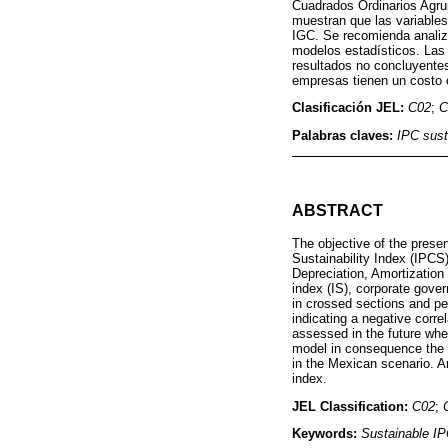
Cuadrados Ordinarios Agru
muestran que las variables 
IGC. Se recomienda analiza
modelos estadísticos. Las 
resultados no concluyente
empresas tienen un costo e
Clasificación JEL:
C02
;
C
Palabras claves:
IPC sust
ABSTRACT
The objective of the presen
Sustainability Index (IPCS)
Depreciation, Amortization
index (IS), corporate gove
in crossed sections and pe
indicating a negative corr
assessed in the future when
model in consequence the r
in the Mexican scenario. A
index.
JEL Classification:
C02
;
Keywords:
Sustainable I