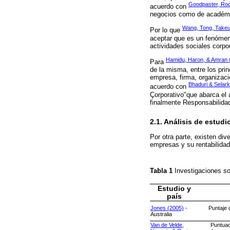
Goodpaster, Rod
acuerdo con
negocios como de académic
Wang, Tong, Takeu
Por lo que
aceptar que es un fenómeno
actividades sociales corpo
Hamidu, Haron, & Amran 
Para
de la misma, entre los pri
empresa, firma, organizació
Bhaduri & Selar
acuerdo con
Çorporativo"que abarca el 
finalmente Responsabilida
2.1. Análisis de estudi
Por otra parte, existen div
empresas y su rentabilida
Tabla 1
Investigaciones so
Estudio y
país
Jones (2005)
-
Puntaje 
Australia
Van de Velde,
Puntuac