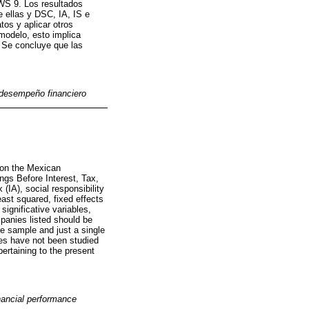
WS 9. Los resultados
e ellas y DSC, IA, IS e
os y aplicar otros
modelo, esto implica
 Se concluye que las
desempeño financiero
d on the Mexican
ings Before Interest, Tax,
IA), social responsibility
ast squared, fixed effects
ignificative variables,
panies listed should be
he sample and just a single
les have not been studied
ertaining to the present
nancial performance