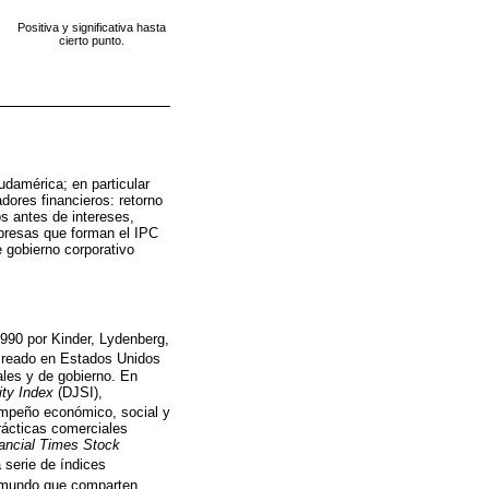
Positiva y significativa hasta
cierto punto.
udamérica; en particular
adores financieros: retorno
os antes de intereses,
mpresas que forman el IPC
e gobierno corporativo
1990 por Kinder, Lydenberg,
 creado en Estados Unidos
ales y de gobierno. En
ity Index
(DJSI),
empeño económico, social y
prácticas comerciales
ancial Times Stock
 serie de índices
l mundo que comparten