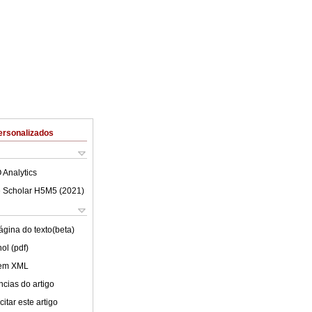
ersonalizados
 Analytics
 Scholar H5M5 (
2021
)
ágina do texto(beta)
ol (pdf)
 em XML
cias do artigo
itar este artigo