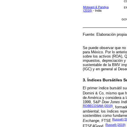
CO
Motwani & Pandya
EM
(2016)
- India
GOV
Fuente: Elaboración propi
Se puede observar que no s
para México. Por lo anterio
sobre los activos (ROA), Qu
impuestos, depreciación y 
sustentable de la BMV impac
(IGC) y en general al Des
3. Índices Bursátiles 
El primer índice bursátil 
Domini & Co, mismo que h
de América y considera a l
1999, S&P
Dow Jones Ind
ROBECOSAM (2019)
, formad
ambiental; los índices rep
sostenibles como fundamen
Russell (2
Exchange
, FTSE
Russell (2019)
FTSE4Good,