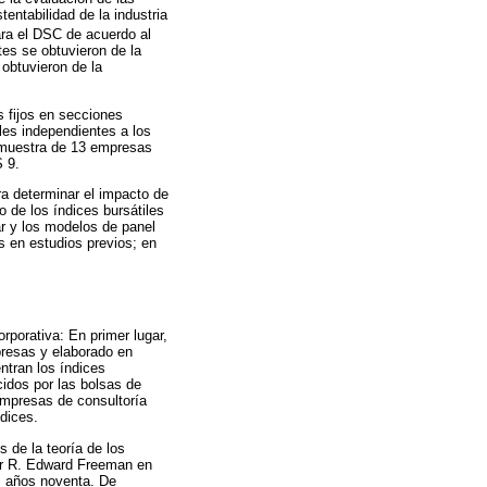
tentabilidad de la industria
ara el DSC de acuerdo al
es se obtuvieron de la
obtuvieron de la
 fijos en secciones
les independientes a los
a muestra de 13 empresas
S 9.
ara determinar el impacto de
o de los índices bursátiles
ar y los modelos de panel
s en estudios previos; en
orporativa: En primer lugar,
presas y elaborado en
ntran los índices
cidos por las bolsas de
 empresas de consultoría
ndices.
 de la teoría de los
 por R. Edward Freeman en
os años noventa. De