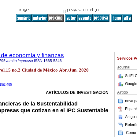
 de economía y finanzas
Serviços P
795
versão impressa
ISSN
1665-5346
Journal
vol.15 no.2 Ciudad de México Abr./Jun. 2020
SciELO
Google
15i2.485
Artigo
ARTÍCULOS DE INVESTIGACIÓN
nova p
ancieras de la Sustentabilidad
Espanh
presas que cotizan en el IPC Sustentable
Artigo
Referên
Como c