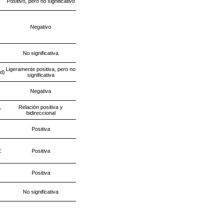
Positivo, pero no significativo
Negativo
No significativa
Ligeramente positiva, pero no
d)
significativa
Negativa
,
Relación positiva y
bidireccional
Positiva
E
Positiva
Positiva
No significativa