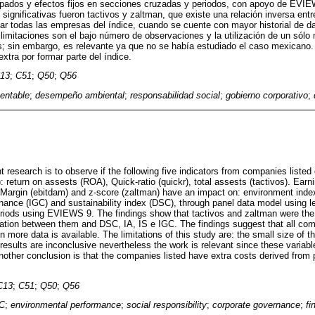
pados y efectos fijos en secciones cruzadas y periodos, con apoyo de EVIE
significativas fueron tactivos y zaltman, que existe una relación inversa entr
r todas las empresas del índice, cuando se cuente con mayor historial de dat
limitaciones son el bajo número de observaciones y la utilización de un sólo 
s; sin embargo, es relevante ya que no se había estudiado el caso mexicano.
xtra por formar parte del índice.
13
;
C51
;
Q50
;
Q56
entable
;
desempeño ambiental
;
responsabilidad social
;
gobierno corporativo
;
t research is to observe if the following five indicators from companies liste
: return on assests (ROA), Quick-ratio (quickr), total assests (tactivos). Earn
 Margin (ebitdam) and z-score (zaltman) have an impact on: environment index (
rnance (IGC) and sustainability index (DSC), through panel data model using le
riods using EVIEWS 9. The findings show that tactivos and zaltman were the s
elation between them and DSC, IA, IS e IGC. The findings suggest that all com
 more data is available. The limitations of this study are: the small size of t
esults are inconclusive nevertheless the work is relevant since these variab
nother conclusion is that the companies listed have extra costs derived from p
C13
;
C51
;
Q50
;
Q56
PC
;
environmental performance
;
social responsibility
;
corporate governance
;
fi