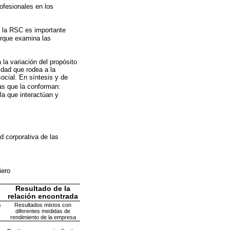
ofesionales en los
e la RSC es importante
orque examina las
 la variación del propósito
idad que rodea a la
social. En síntesis y de
ras que la conforman:
la que interactúan y
ad corporativa de las
ciero
Resultado de la
relación encontrada
s
Resultados mixtos con
diferentes medidas de
rendimiento de la empresa