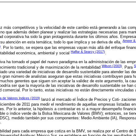
 más competitivos y la velocidad de este cambio está generando a las comp
sino que además deben planear y realizar las estrategias necesarias para mante
dad corporativa ha sido la gran protagonista durante los últimos años. Empresa
Ameer &
u atención en esta temática; todo lo que implica y se deriva de ella,
)
. Por lo tanto, se espera que las empresas vayan más allá del enfoque financi
Haffar & Searcy (2017)
tabilidad económica, ambiental y social
.
tiva ha tomado el papel del nuevo paradigma en la administración de las emp
Wilson (2003)
S
ecimiento tradicional y de maximización de la rentabilidad
. Para
do una variedad de iniciativas de desarrollo sustentable para atender las 
n gran número de analistas aseguran que estas iniciativas contribuyen para 
 muchos gerentes que siguen sin aceptar la validez de este argumento, la ca
podría ser que la mayoría de las iniciativas de desarrollo sustentable se han d
ad comercial. Por lo tanto, estas iniciativas no están directamente vinculadas 
 de Valores Indices (2019)
lanzó al mercado el Índice de Precios y Coti- zacio
diciembre de 2011 para medir el rendimiento de aquellas empresas listadas e
es. Por lo anterior, la hipótesis a contrastar es si a mayor desempeño financ
able o índice verde de la Bolsa Mexicana de Valores (BMV); entonces, se t
 (DSC), medido también por sus componentes: Medio Ambiente (IA), Responsab
.
abilidad para cada empresa que cotiza en la BMV, se realiza por el Centro de
niversidad Anáhuac México Sur, se establece en función de los resultados de