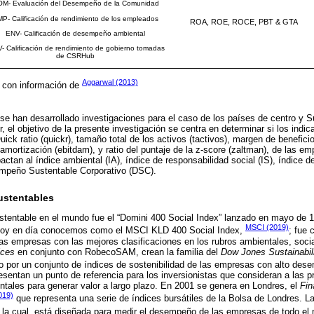
M- Evaluación del Desempeño de la Comunidad
P- Calificación de rendimiento de los empleados
ROA, ROE, ROCE, PBT & GTA
ENV- Calificación de desempeño ambiental
- Calificación de rendimiento de gobierno tomadas
de CSRHub
Aggarwal (2013)
a con información de
e han desarrollado investigaciones para el caso de los países de centro y S
r, el objetivo de la presente investigación se centra en determinar si los indic
ick ratio (quickr), tamaño total de los activos (tactivos), margen de benefici
amortización (ebitdam), y ratio del puntaje de la z-score (zaltman), de las e
tan al índice ambiental (IA), índice de responsabilidad social (IS), índice d
empeño Sustentable Corporativo (DSC).
Sustentables
sustentable en el mundo fue el “Domini 400 Social Index” lanzado en mayo de 
MSCI (2019)
oy en día conocemos como el MSCI KLD 400 Social Index,
; fue
as empresas con las mejores clasificaciones en los rubros ambientales, soci
ices
en conjunto con RobecoSAM, crean la familia del
Dow Jones Sustainabil
o por un conjunto de índices de sostenibilidad de las empresas con alto des
resentan un punto de referencia para los inversionistas que consideran a las 
tales para generar valor a largo plazo. En 2001 se genera en Londres, el
Fin
019)
que representa una serie de índices bursátiles de la Bolsa de Londres. La
, la cual, está diseñada para medir el desempeño de las empresas de todo e