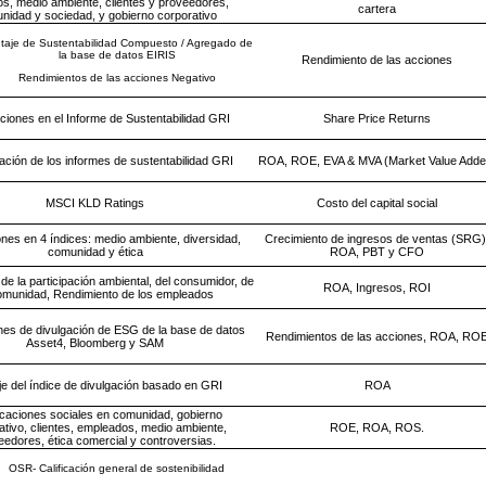
s, medio ambiente, clientes y proveedores,
cartera
nidad y sociedad, y gobierno corporativo
taje de Sustentabilidad Compuesto / Agregado de
la base de datos EIRIS
Rendimiento de las acciones
Rendimientos de las acciones Negativo
ciones en el Informe de Sustentabilidad GRI
Share Price Returns
ación de los informes de sustentabilidad GRI
ROA, ROE, EVA & MVA (Market Value Adde
MSCI KLD Ratings
Costo del capital social
nes en 4 índices: medio ambiente, diversidad,
Crecimiento de ingresos de ventas (SRG)
comunidad y ética
ROA, PBT y CFO
de la participación ambiental, del consumidor, de
ROA, Ingresos, ROI
omunidad, Rendimiento de los empleados
nes de divulgación de ESG de la base de datos
Rendimientos de las acciones, ROA, RO
Asset4, Bloomberg y SAM
je del índice de divulgación basado en GRI
ROA
ficaciones sociales en comunidad, gobierno
ativo, clientes, empleados, medio ambiente,
ROE, ROA, ROS.
eedores, ética comercial y controversias.
OSR- Calificación general de sostenibilidad