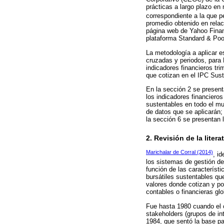
prácticas a largo plazo en 
correspondiente a la que p
promedio obtenido en rela
página web de Yahoo Finanz
plataforma Standard & Poor
La metodología a aplicar 
cruzadas y periodos, para
indicadores financieros tr
que cotizan en el IPC Sust
En la sección 2 se presenta
los indicadores financieros
sustentables en todo el mu
de datos que se aplicarán;
la sección 6 se presentan 
2. Revisión de la litera
Marichalar de Corral (2014)
, i
los sistemas de gestión de
función de las característ
bursátiles sustentables qu
valores donde cotizan y por
contables o financieras glo
Fue hasta 1980 cuando el c
stakeholders (grupos de int
1984, que sentó la base pa