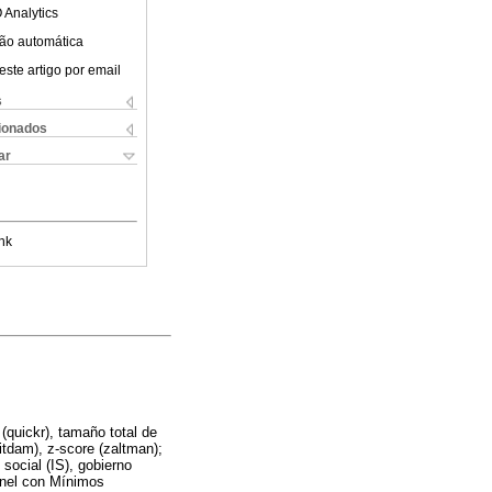
 Analytics
ão automática
este artigo por email
s
cionados
ar
nk
 (quickr), tamaño total de
itdam), z-score (zaltman);
social (IS), gobierno
anel con Mínimos