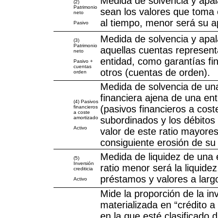
Medida de solvencia y apa
(2)
Patrimonio
sean los valores que toma e
neto
al tiempo, menor será su 
Pasivo
Medida de solvencia y apal
(3)
Patrimonio
aquellas cuentas representa
neto
entidad, como garantías f
Pasivo +
cuentas
otros (cuentas de orden).
orden
Medida de solvencia de una 
financiera ajena de una ent
(4) Pasivos
(pasivos financieros a cos
financieros
a coste
amortizado
subordinados y los débitos
Activo
valor de este ratio mayores
consiguiente erosión de su 
Medida de liquidez de una
(5)
Inversión
ratio menor será la liquidez
crediticia
préstamos y valores a larg
Activo
Mide la proporción de la in
materializada en “crédito a
en la que esté clasificado d