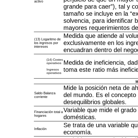
activo
grande para caer”), tal y c
tamaño se incluye en la “ex
solvencia, para identificar
mayores requerimientos de 
Medida que atiende al volu
(13) Logaritmo de
exclusivamente en los ingr
los ingresos por
intereses
encuadran dentro del negoci
(14) Costes
Medida de ineficiencia, da
operativos
toma este ratio más inefici
Ingresos
operativos
M
Mide la posición neta de a
Saldo Balanza
del mundo. Es el concepto 
corriente
desequilibrios globales.
Variable que mide el grad
Financiación total a
hogares
domésticas.
Se trata de una variable q
Inflación
economía.