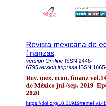
Revista mexicana de e
finanzas
versión On-line
ISSN
2448-
6795
versión impresa
ISSN
1665
Rev. mex. econ. finanz vol.
de México jul./sep. 2019 E
2020
https://doi.org/10.21919/remef.v14