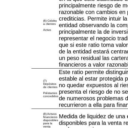
principalmente riesgo de mer
razonable con cambios en p
crediticias. Permite intuir l
(6) Crédito
entidad observando la comp
a clientes
Activo
principalmente la de invers
representar el negocio trad
que si este ratio toma valor
de la entidad estará centra
un peso residual las carter
financieros a valor razona
Este ratio permite distingui
estable al estar protegida
(7)
no quedar expuestos al ries
Depósitos
de clientes
presenta el riesgo de no se
Préstamos
concedidos
de numerosos problemas de
recurrieron a ella para fina
(8) Activos
Medida de liquidez de una e
financieros
disponibles
disponibles para la venta 
para la
venta