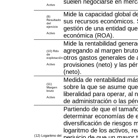
suelen negociarse en merca
Activo
Mide la capacidad global d
(9)
sus recursos económicos. S
Resultado
del
ejercicio
gestión de una entidad que 
Activo
económica (ROA).
Mide la rentabilidad genera
agregando al margen bruto 
(10) Rdo
de
otros gastos generales de 
explotación
provisiones (neto) y las pé
Activo
(neto).
Medida de rentabilidad más
(11)
sobre la que se asume que,
Margen
bruto
liberalidad para operar, al
Activo
de administración o las pér
Partiendo de que el tamaño 
determinar economías de esc
diversificación de riesgos 
logaritmo de los activos, r
(12) Logaritmo del
perjuicio de que un mayor