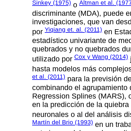
Sinkey (1975)
Altman et al. (197
o
discriminante (MDA), puede en
investigaciones, que van desd
Yiqiang et. al. (2011)
por
en Estad
estadístico univariante de med
quebrados y no quebrados dura
Cox y Wang (2014)
utilizado por
hasta modelos más complejos
et al. (2011)
para la previsión d
combinando el agrupamiento di
Regression Splines (MARS), o
en la predicción de la quiebra
neuronales o al del análisis d
Martín del Brio (1993)
en un traba