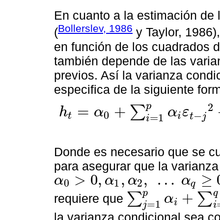
En cuanto a la estimación de 
Bollerslev, 1986
(
y Taylor, 1986),
en función de los cuadrados d
también depende de las varia
previos. Así la varianza cond
especifica de la siguiente for
2
p
=
+
∑
h
α
α
ε
0
−
t
i
h
t
=
α
0
+
∑
i
=
1
p
α
i
ε
t
-
j
2
+
∑
j
=
1
q
β
j
h
t
-
i
,
p
≥
1
,
q
≥
1
=
1
t
j
i
Donde es necesario que se cu
para asegurar que la varianza 
>
0
,
,
,
…
≥
α
α
α
α
0
1
2
q
α
0
>
0
,
α
1
,
α
2
,
…
α
q
≥
0
p
q
+
∑
∑
requiere que
α
i
∑
j
=
1
p
α
i
+
∑
i
=
1
q
β
j
<
1
=
1
j
i
la varianza condicional sea c