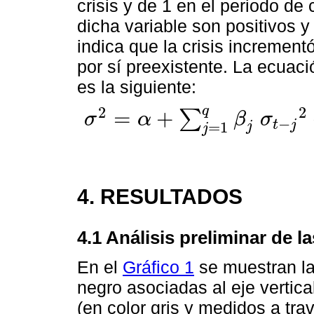
crisis y de 1 en el periodo de 
dicha variable son positivos y
indica que la crisis incrementó
por sí preexistente. La ecua
es la siguiente:
2
2
q
=
+
∑
σ
α
β
σ
−
t
j
σ
2
=
α
+
∑
j
=
1
q
β
j
σ
t
-
j
2
+
∑
i
=
1
p
α
i
ε
t
-
i
2
+
∑
h
=
1
r
γ
h
ε
t
-
h
2
d
t
-
=
1
j
j
4. RESULTADOS
4.1 Análisis preliminar de la
En el
Gráfico 1
se muestran las
negro asociadas al eje vertic
(en color gris y medidos a trav