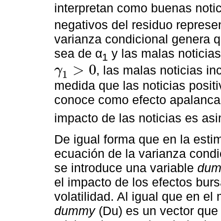
interpretan como buenas notici
negativos del residuo represen
varianza condicional genera q
sea de α
y las malas noticia
1
>
0
, las malas noticias i
γ
1
γ
1
>
0
medida que las noticias posit
conoce como efecto apalanca
impacto de las noticias es asi
De igual forma que en la est
ecuación de la varianza cond
se introduce una variable
du
el impacto de los efectos bursá
volatilidad. Al igual que en e
dummy
(Du) es un vector que 