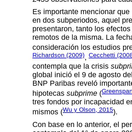
Es importante mencionar que e
en dos subperiodos, aquel prev
presentaron, tanto los efecto
remotos de la misma. La fech
consideración los estudios pr
Richardson (2009)
Cecchetti (200
,
contempla que la crisis
subpr
global inició el 9 de agosto d
BNP Paribas reveló importante
Greenspan
hipotecas
subprime
(
tres fondos por incapacidad en
Wu y Olson, 2015
mismos (
).
Con base en lo anterior, el pe