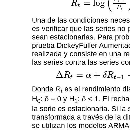
(
=
log
+
1
i
R
t
R
t
=
log
P
i
+
1
P
i
,
i
=
1,2
,
3
…
N
P
i
Una de las condiciones necesa
es verificar que las series no 
sean estacionarias. Para prob
prueba DickeyFuller Aumentad
realizada y consiste en una re
las series contra las series c
Δ
=
+
R
α
δ
R
−
1
t
t
Δ
R
t
=
α
+
δ
R
t
-
1
+
∑
i
=
1
p
β
i
Δ
R
t
-
i
+
ε
τ
Donde
R
es el rendimiento dia
t
H
: δ = 0 y H
: δ < 1
.
El rechaz
0
1
la serie es estacionaria. Si la
transformada a través de la di
se utilizan los modelos ARM