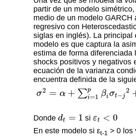
partir de un modelo simétrico
medio de un modelo GARCH a
regresivo con Heteroscedasti
siglas en inglés). La principa
modelo es que captura la asime
estima de forma diferenciada 
shocks positivos y negativos en
ecuación de la varianza cond
encuentra definida de la sigu
2
2
p
=
+
∑
σ
α
β
σ
−
t
j
σ
2
=
α
+
∑
i
=
1
p
β
i
σ
t
-
j
2
+
∑
j
=
1
q
α
j
ε
t
-
i
2
+
∑
h
=
1
r
γ
h
ε
t
-
h
2
d
t
-
h
=
1
i
i
=
1
<
0
Donde
si
d
ε
t
t
d
t
=
1
ε
t
<
0
En este modelo si ε
˃ 0 los 
t-1