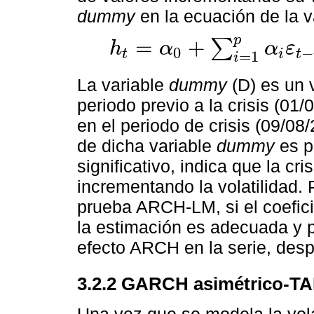
dummy
en la ecuación de la v
p
=
+
∑
h
α
α
ε
0
−
t
i
t
h
t
=
α
0
+
∑
i
=
1
p
α
i
ε
t
-
i
2
+
∑
j
=
1
q
β
j
h
t
-
i
+
δ
k
D
=
1
i
La variable
dummy
(D) es un 
periodo previo a la crisis (01
en el periodo de crisis (09/08/
de dicha variable
dummy
es p
significativo, indica que la cri
incrementando la volatilidad. 
prueba ARCH-LM, si el coefici
la estimación es adecuada y 
efecto ARCH en la serie, desp
3.2.2 GARCH asimétrico-T
Una vez que se modela la vola