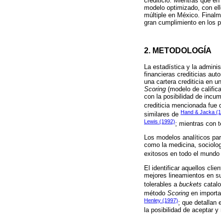
crediticio. Mientras que e
modelo optimizado, con ell
múltiple en México. Finalm
gran cumplimiento en los p
2. METODOLOGÍA
La estadística y la admini
financieras crediticias au
una cartera crediticia en u
Scoring
(modelo de calific
con la posibilidad de incum
crediticia mencionada fue 
Hand & Jacka (
similares de
Lewis (1992)
; mientras con 
Los modelos analíticos par
como la medicina, sociolog
exitosos en todo el mundo 
El identificar aquellos cli
mejores lineamientos en s
tolerables a
buckets
catalo
método
Scoring
en importa
Henley (1997)
; que detallan 
la posibilidad de aceptar y