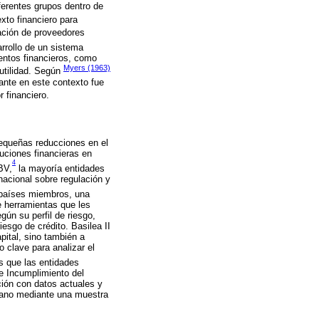
iferentes grupos dentro de
exto financiero para
eación de proveedores
rrollo de un sistema
mentos financieros, como
Myers (1963)
 utilidad. Según
tante en este contexto fue
 financiero.
pequeñas reducciones en el
tuciones financieras en
4
BV,
la mayoría entidades
nacional sobre regulación y
 países miembros, una
e herramientas que les
egún su perfil de riesgo,
esgo de crédito. Basilea II
pital, sino también a
o clave para analizar el
s que las entidades
e Incumplimiento del
ación con datos actuales y
icano mediante una muestra