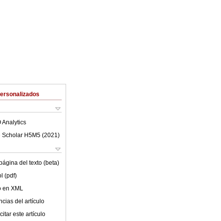
Personalizados
 Analytics
 Scholar H5M5 (
2021
)
ágina del texto (beta)
l (pdf)
lo en XML
cias del artículo
itar este artículo