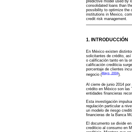
predictive model used by lo
consolidated loans than t
possibility to optimize the 
institutions in Mexico, com
credit risk management.
1. INTRODUCCIÓN
En México existen distintos
solicitantes de crédito, a
o calificación tanto en la 
calificación crediticia sur
porcentaje de clientes incu
Mays, 2004
negocio (
).
Al cierre de junio 2014 po
crédito en México son las 
entidades financieras reco
Esta investigación impulsa 
regulación particular a niv
un modelo de riesgo crediti
financieras de la Banca Múl
El documento se divide en c
crediticio al consumo en M