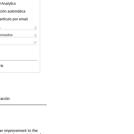
 Analytics
ción automática
artículo por email
s
cionados
nk
zación
 an improvement to the