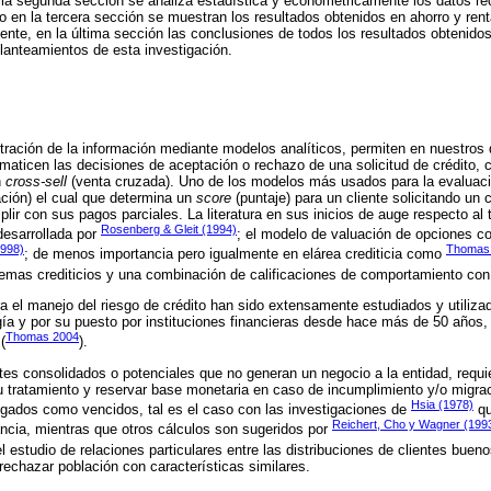
n la segunda sección se analiza estadística y econométricamente los datos re
o en la tercera sección se muestran los resultados obtenidos en ahorro y rent
ente, en la última sección las conclusiones de todos los resultados obtenidos
lanteamientos de esta investigación.
stración de la información mediante modelos analíticos, permiten en nuestros 
tomaticen las decisiones de aceptación o rechazo de una solicitud de crédito,
n
cross-sell
(venta cruzada). Uno de los modelos más usados para la evaluaci
ación) el cual que determina un
score
(puntaje) para un cliente solicitando un c
plir con sus pagos parciales. La literatura en sus inicios de auge respecto al t
Rosenberg & Gleit (1994)
desarrollada por
; el modelo de valuación de opciones c
1998)
Thomas 
; de menos importancia pero igualmente en elárea crediticia como
temas crediticios y una combinación de calificaciones de comportamiento co
a el manejo del riesgo de crédito han sido extensamente estudiados y utilizad
ía y por su puesto por instituciones financieras desde hace más de 50 años
Thomas 2004
(
).
entes consolidados o potenciales que no generan un negocio a la entidad, requi
u tratamiento y reservar base monetaria en caso de incumplimiento y/o migra
Hsia (1978)
gados como vencidos, tal es el caso con las investigaciones de
qu
Reichert, Cho y Wagner (199
ncia, mientras que otros cálculos son sugeridos por
el estudio de relaciones particulares entre las distribuciones de clientes bu
 rechazar población con características similares.