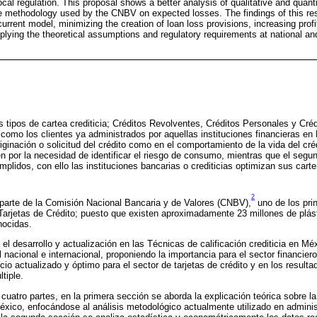
cal regulation. This proposal shows a better analysis of qualitative and quanti
he methodology used by the CNBV on expected losses. The findings of this re
current model, minimizing the creation of loan loss provisions, increasing profit
plying the theoretical assumptions and regulatory requirements at national and 
 tipos de cartea crediticia; Créditos Revolventes, Créditos Personales y Créd
sí como los clientes ya administrados por aquellas instituciones financieras e
originación o solicitud del crédito como en el comportamiento de la vida del cr
gen por la necesidad de identificar el riesgo de consumo, mientras que el seg
mplidos, con ello las instituciones bancarias o crediticias optimizan sus cart
2
r parte de la Comisión Nacional Bancaria y de Valores (CNBV),
uno de los pri
Tarjetas de Crédito; puesto que existen aproximadamente 23 millones de plás
nocidas.
el desarrollo y actualización en las Técnicas de calificación crediticia en M
el nacional e internacional, proponiendo la importancia para el sector financi
cio actualizado y óptimo para el sector de tarjetas de crédito y en los result
tiple.
uatro partes, en la primera sección se aborda la explicación teórica sobre la
éxico, enfocándose al análisis metodológico actualmente utilizado en adminis