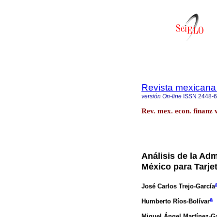
Revista mexicana
versión On-line
ISSN
2448-
Rev. mex. econ. finanz 
Análisis de la Adm
México para Tarje
José Carlos Trejo-García
a
Humberto Ríos-Bolívar
Miguel Ángel Martínez-G