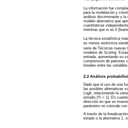
La información fue compila
para la modelación y const
análisis discriminante y la
modelo alternativo que apr
cuantitativas independient
mientras que si es 0 (bue
La técnica estadística más 
es menos restrictiva siendo
serie de Técnicas nuevas 
modelos de
Scoring
. Esta
entrada, aumentando su val
comprensión de patrones c
lineales entre las variables
2.2 Análisis probabilís
Dado que el uso de una func
las posibles alternativas s
Logit
, relacionando la vari
estudio (Yi = 1). En cuant
dirección en que se mueve 
parámetro no coincide con l
A
través
de la linealizació
estado o la alternativa 1, s