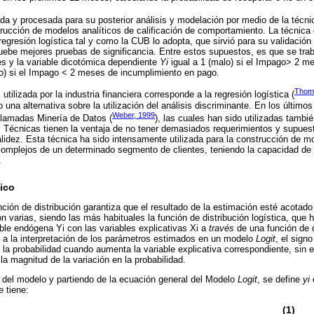
da y procesada para su posterior análisis y modelación por medio de la técnic
rucción de modelos analíticos de calificación de comportamiento. La técnica e
 regresión logística tal y como la CUB lo adopta, que sirvió para su validación
uebe mejores pruebas de significancia. Entre estos supuestos, es que se trab
es y la variable dicotómica dependiente
Yi
igual a 1 (malo) si el Impago> 2 me
no) si el Impago < 2 meses de incumplimiento en pago.
Tho
utilizada por la industria financiera corresponde a la regresión logística (
 una alternativa sobre la utilización del análisis discriminante. En los últim
Weber, 1999
llamadas Minería de Datos (
), las cuales han sido utilizadas tambi
s Técnicas tienen la ventaja de no tener demasiados requerimientos y supuest
idez. Esta técnica ha sido intensamente utilizada para la construcción de 
omplejos de un determinado segmento de clientes, teniendo la capacidad de 
.
tico
ión de distribución garantiza que el resultado de la estimación esté acotado e
on varias, siendo las más habituales la función de distribución logística, que 
able endógena Yi con las variables explicativas Xi a
través
de una función de d
o a la interpretación de los parámetros estimados en un modelo
Logit
, el sign
la probabilidad cuando aumenta la variable explicativa correspondiente, sin e
a magnitud de la variación en la probabilidad.
n del modelo y partiendo de la ecuación general del Modelo
Logit
, se define
yi
c
e tiene:
(1)