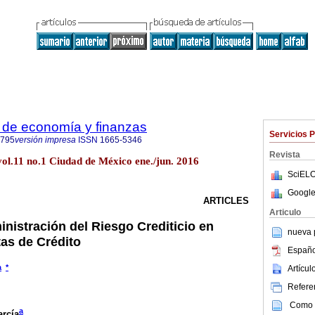
 de economía y finanzas
Servicios 
6795
versión impresa
ISSN
1665-5346
Revista
vol.11 no.1 Ciudad de México ene./jun. 2016
SciELO
Google
ARTICLES
Articulo
inistración del Riesgo Crediticio en
nueva p
tas de Crédito
Españo
a
*
Artícu
Referen
Como c
a
arcía