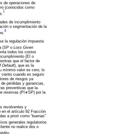
os de operaciones de
dero (conocidos como
7
s.
dades de incumplimiento
tración o segmentación de la
8
es.
se la regulación impuesta
da (SP o
Loss Given
enta todos los costos
Incumplimiento (EI o
entras que el factor de
f Default
), que es la
u mínimo valor es cero, lo
r ciento cuando es seguro
tores de riesgos ya
 de pérdidas y ganancias,
vas preventivas que la
 de reservas (PI∗SP) por la
os revolventes y
en el artículo 92 Fracción
adas a priori como “buenas”
ivos generales regulatorios
liente no realice dos o
édito.