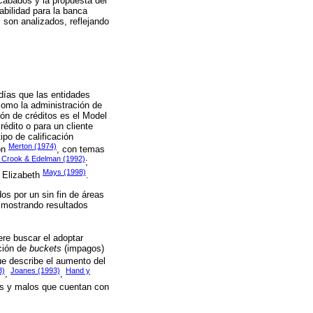
cabados y la propuesta del
abilidad para la banca
 son analizados, reflejando
días que las entidades
 como la administración de
ón de créditos es el Model
rédito o para un cliente
ipo de calificación
Merton (1974)
on
, con temas
Crook & Edelman (1992)
;
Mays (1998)
n Elizabeth
.
os por un sin fin de áreas
, mostrando resultados
ere buscar el adoptar
ción de
buckets
(impagos)
e describe el aumento del
3)
Joanes (1993)
Hand y
,
,
enos y malos que cuentan con