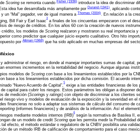
Fisher (1936)
 de
Scoring
se remonta cuando
introduce la idea de discriminar d
Durand (1941)
 Esta idea fue desarrollada más ampliamente por
, aplicando cont
Thomas (2004)
” y un “Mal” pagador, ver de igual manera a
. En relación a la cr
3
ing, Bill Fair y Earl Isaac
a finales de los cincuentas empezaron con el desa
nálisis de riesgo de créditos. En los años 60 con la creación de nuevos instru
e crédito, los modelos de
Scoring
realzaron y mostraron su real importancia y
erior como predictor que cualquier juicio experto cualitativo. Otro hito impor
Altman (1968)
opuesto por
que ha sido aplicado en muchas empresas del sector
 México
r y administrar el riesgo, en donde al manejar importantes sumas de capital, 
ican enormes incrementos en la rentabilidad del negocio. Aunque algunas insti
opios modelos de
Scoring
con base a los lineamientos establecidos por la CN
on base a los lineamientos establecidos por dicha comisión. El acuerdo inter
5
minado “Nuevo Acuerdo de Capital”,
exige a las entidades financieras de los
 de capital para cubrir los riesgos. Estos parámetros les obligan a disponer d
os de medición (
Scoring
s y
ratings
) con objeto de discriminar a los clientes s
l riesgo vivo y modelos de evaluación de la exposición y la severidad en el ri
ades financieras no solo a adaptar sus sistemas de cálculo del consumo de ca
reporting
(informes financieros) y de análisis de la información. Así el element
6
 riesgos mediante modelos internos (IRB)
según la normativa de Basilea II, e
spongan de un modelo de credit
Scoring
que les permita medir la Probabilidad d
 tal efecto, el método estándar o regulatorio de la CNBV posibilita una valid
lación de un método IRB de calificación de comportamiento para el caso mex