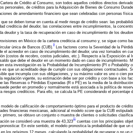
artera de Crédito al Consumo, son todos aquellos créditos directos derivad
ditos personales, de créditos para la Adquisición de Bienes de Consumo Dura
aciones de arrendamiento financiero que sean celebradas con personas física
que se deben tomar en cuenta al medir riesgo de crédito sean: las probabili
dad crediticia del deudor, las correlaciones entre incumplimientos, la concen
ada deudor y la tasa de recuperación en caso de incumplimiento de los deudor
rovisiones en México de la cartera crediticia al consumo y, se sigue como ba
9
ircular única de Bancos (CUB).
Los factores como la Severidad de la Pérdi
rde el acreedor en caso de incumplimiento del deudor, una vez tomados en cu
ión (costos de recobro, costos judiciales, etc.). Respecto a la Exposición al 
l saldo que debe el deudor en un momento dado en caso de incumplimiento. Mi
r en esta investigación es la Probabilidad de Incumplimiento (PI o
Probability o
 es que un acreditado deje de cumplir con sus obligaciones contractuales. S
sible que incumpla con sus obligaciones, y su máximo valor es uno o cien po
a regulación vigente, su estimación debe ser por crédito y con base a los fac
e las Reservas o Pérdidas Esperadas (R o PE) es la media de la distribución
 puede perder en promedio y normalmente está asociada a la política de reser
ra riesgos crediticios. Para ello, se calcula la PE considerando el porcentaje
 modelo de calificación de comportamiento óptimo para el producto de crédit
dades financieras mexicanas, adicional al modelo
score
que la CUB estipulado 
so: primero, se obtuvo un conjunto o muestra de clientes o solicitudes clasific
11
gación se consideró una muestra de 43,323
cuentas con los principales objet
pronosticar. En este sentido, el modelo pronostica la probabilidad de que un c
en los próximos 12 meses, calculando la probabilidad de recuperar o no un cr