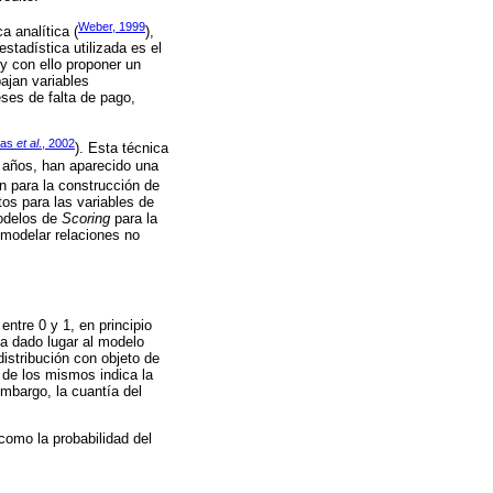
Weber, 1999
a analítica (
),
stadística utilizada es el
 y con ello proponer un
ajan variables
ses de falta de pago,
mas
et al
., 2002
). Esta técnica
os años, han aparecido una
én para la construcción de
os para las variables de
modelos de
Scoring
para la
modelar relaciones no
ntre 0 y 1, en principio
ha dado lugar al modelo
istribución con objeto de
o de los mismos indica la
mbargo, la cuantía del
omo la probabilidad del