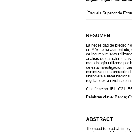
a
Escuela Superior de Econo
RESUMEN
La necesidad de predecir o
en México ha aumentado, e
de incumplimiento utilizad
análisis de características
metodología utilizada por
de esta investigación mues
minimizando la creación de
financiera a nivel naciona
regulatorios a nivel nacion
Clasificación JEL: G21, E
Palabras clave:
Banca; Cr
ABSTRACT
The need to predict timely