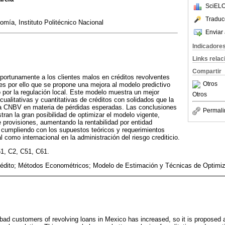
SciELO
Traduc
mía, Instituto Politécnico Nacional
Enviar 
Indicadore
Links rela
Compartir
portunamente a los clientes malos en créditos revolventes
Otros
s por ello que se propone una mejora al modelo predictivo
o por la regulación local. Este modelo muestra un mejor
Otros
 cualitativas y cuantitativas de créditos con solidados que la
 la CNBV en materia de pérdidas esperadas. Las conclusiones
Permali
tran la gran posibilidad de optimizar el modelo vigente,
 provisiones, aumentando la rentabilidad por entidad
l, cumpliendo con los supuestos teóricos y requerimientos
al como internacional en la administración del riesgo crediticio.
51, C2, C51, C61.
édito; Métodos Econométricos; Modelo de Estimación y Técnicas de Optimi
 bad customers of revolving loans in Mexico has increased, so it is proposed