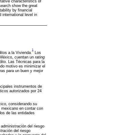
tative characteristics of
search show the great
ability by financial
international level in
1
itos a la Vivienda.
Los
n México, cuentan un
rating
édito. Las Técnicas para la
undo motivo es minimizar el
eras para un buen y mejor
ncipales instrumentos de
ticos autorizados por 24
éxico, considerando su
ero mexicano en contar con
ados de las entidades
 administración del riesgo
tración del riesgo