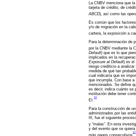
La CNBV menciona que la C
tarjeta de crédito, de cré
ABCD
), así como las oper
Es común que los factores 
y/o de migración en la cali
cartera, la exposición a c
Para la determinación de p
por la CNBV mediante la C
Default
) que es lo que pie
implicados en la recuperac
Exposure at Default
) es e
riesgo crediticio a analiza
medida de qué tan probable
cual indicaría que es impo
que incumpla. Con base a l
mencionados. Se define qu
es decir, indica cuánto se
institución debe tener cont
10
EI.
Para la construcción de un
administrados por las enti
III, fue el siguiente proce
y “malas”. En esta investi
y del evento que se quiera 
12
más pagos consecutivos