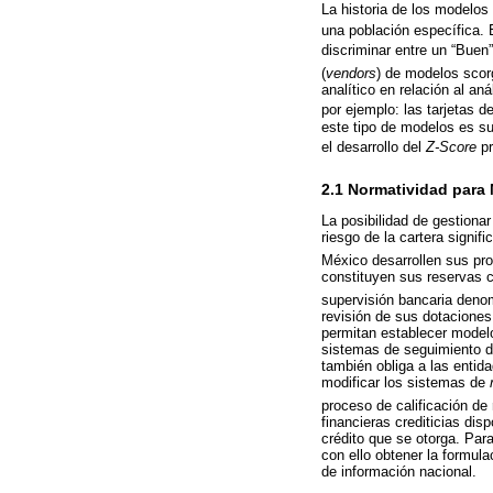
La historia de los modelos
una población específica.
discriminar entre un “Buen
(
vendors
) de modelos scorg
analítico en relación al a
por ejemplo: las tarjetas d
este tipo de modelos es sup
el desarrollo del
Z-Score
pr
2.1 Normatividad para
La posibilidad de gestiona
riesgo de la cartera signif
México desarrollen sus pr
constituyen sus reservas c
supervisión bancaria deno
revisión de sus dotaciones
permitan establecer model
sistemas de seguimiento de
también obliga a las entid
modificar los sistemas de
proceso de calificación de
financieras crediticias di
crédito que se otorga. Para
con ello obtener la formu
de información nacional.