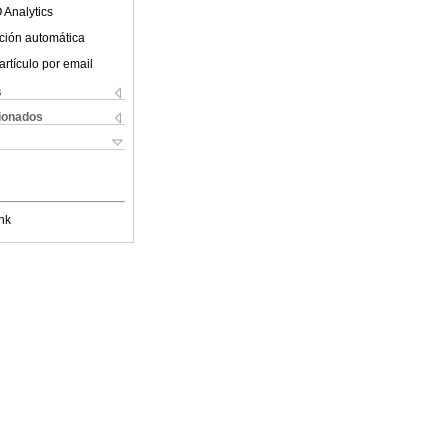
 Analytics
ción automática
artículo por email
s
cionados
nk