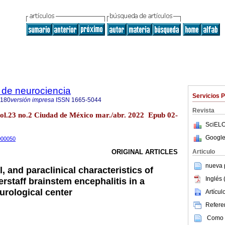
 de neurociencia
Servicios 
6180
versión impresa
ISSN
1665-5044
Revista
vol.23 no.2 Ciudad de México mar./abr. 2022 Epub 02-
SciELO
Google
1000050
Articulo
ORIGINAL ARTICLES
nueva p
l, and paraclinical characteristics of
Inglés 
erstaff brainstem encephalitis in a
eurological center
Artícu
Referen
Como c