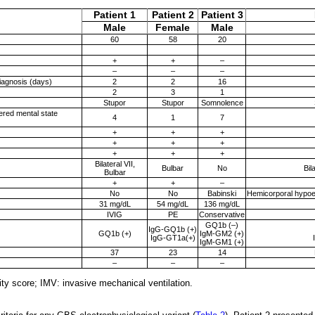
Patient 1
Patient 2
Patient 3
Male
Female
Male
60
58
20
+
+
–
–
–
–
iagnosis (days)
2
2
16
2
3
1
Stupor
Stupor
Somnolence
ered mental state
4
1
7
+
+
+
+
+
+
+
+
+
Bilateral VII,
Bulbar
No
Bil
Bulbar
+
+
–
No
No
Babinski
Hemicorporal hypoe
31 mg/dL
54 mg/dL
136 mg/dL
IVIG
PE
Conservative
GQ1b (–)
IgG-GQ1b (+)
GQ1b (+)
IgM-GM2 (+)
IgG-GT1a(+)
IgM-GM1 (+)
37
23
14
–
–
–
ity score; IMV: invasive mechanical ventilation.