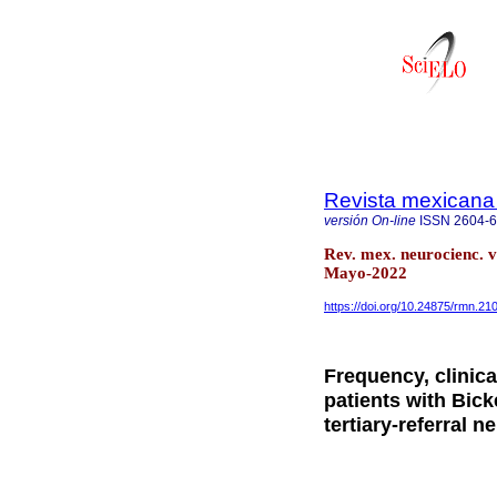
Revista mexicana
versión On-line
ISSN
2604-
Rev. mex. neurocienc. 
Mayo-2022
https://doi.org/10.24875/rmn.2
Frequency, clinica
patients with Bick
tertiary-referral n