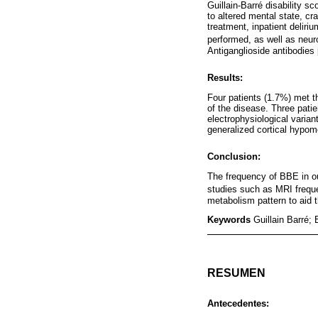
Guillain-Barré disability 
to altered mental state, cr
treatment, inpatient deliri
performed, as well as neu
Antiganglioside antibodies 
Results:
Four patients (1.7%) met t
of the disease. Three pati
electrophysiological vari
generalized cortical hypom
Conclusion:
The frequency of BBE in ou
studies such as MRI freque
metabolism pattern to aid 
Keywords
Guillain Barré; 
RESUMEN
Antecedentes: