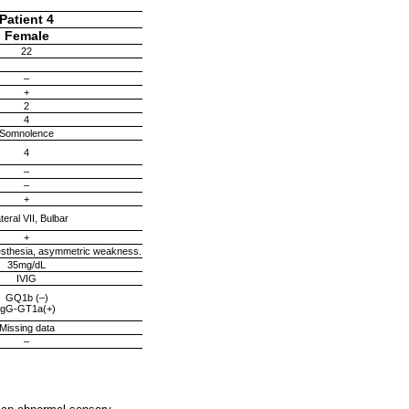
Patient 4
Female
22
–
+
2
4
Somnolence
4
–
–
+
ateral VII, Bulbar
+
sthesia, asymmetric weakness.
35mg/dL
IVIG
GQ1b (–)
IgG-GT1a(+)
Missing data
–