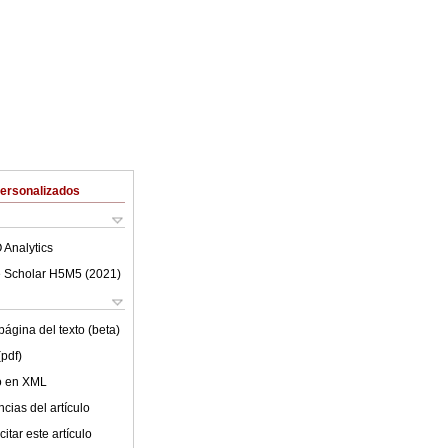
Personalizados
 Analytics
 Scholar H5M5 (
2021
)
ágina del texto (beta)
(pdf)
lo en XML
cias del artículo
itar este artículo