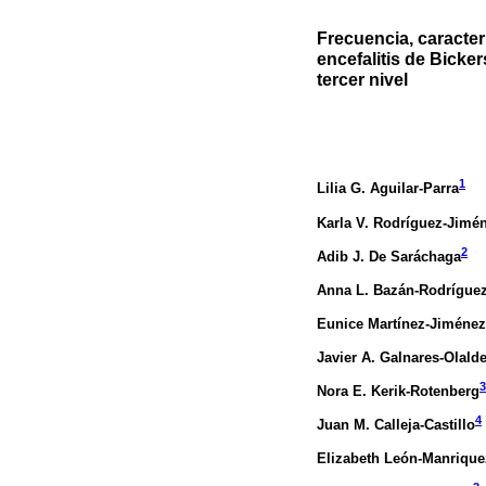
Frecuencia, caracter
encefalitis de Bicke
tercer nivel
1
Lilia G. Aguilar-Parra
Karla V. Rodríguez-Jimé
2
Adib J. De Saráchaga
Anna L. Bazán-Rodrígue
Eunice Martínez-Jiménez
Javier A. Galnares-Olald
3
Nora E. Kerik-Rotenberg
4
Juan M. Calleja-Castillo
Elizabeth León-Manrique