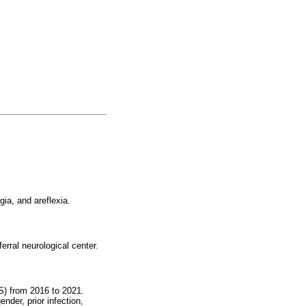
ia, and areflexia.
erral neurological center.
S) from 2016 to 2021.
nder, prior infection,