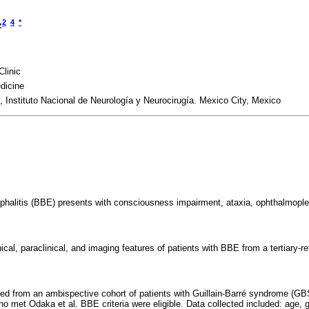
2
4
*
z
linic
dicine
Instituto Nacional de Neurología y Neurocirugía. Mexico City, Mexico
phalitis (BBE) presents with consciousness impairment, ataxia, ophthalmopleg
ical, paraclinical, and imaging features of patients with BBE from a tertiary-ref
ed from an ambispective cohort of patients with Guillain-Barré syndrome (GB
 met Odaka et al. BBE criteria were eligible. Data collected included: age, ge