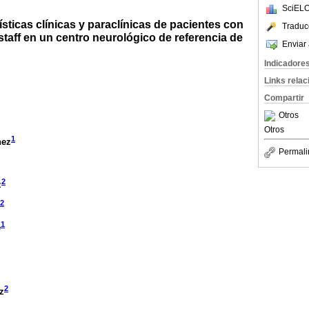
SciELO
ísticas clínicas y paraclínicas de pacientes con
Traduc
rstaff en un centro neurológico de referencia de
Enviar 
Indicadore
Links rela
Compartir
Otros
Otros
1
nez
Permali
2
z
2
1
e
2
z