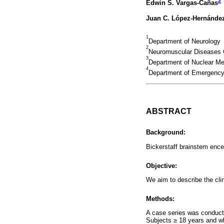
2
Edwin S. Vargas-Cañas
Juan C. López-Hernánde
1
Department of Neurology
2
Neuromuscular Diseases C
3
Department of Nuclear Me
4
Department of Emergency, 
ABSTRACT
Background:
Bickerstaff brainstem ence
Objective:
We aim to describe the clin
Methods:
A case series was conduct
Subjects ≥ 18 years and who