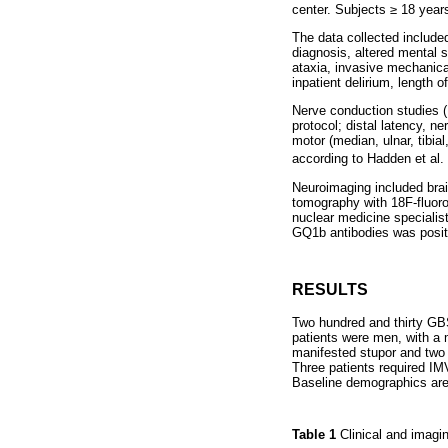
center. Subjects ≥ 18 year
The data collected included
diagnosis, altered mental 
ataxia, invasive mechanica
inpatient delirium, length 
Nerve conduction studies (
protocol; distal latency, 
motor (median, ulnar, tibia
according to Hadden et al. c
Neuroimaging included brai
tomography with 18F-fluor
nuclear medicine specialist
GQ1b antibodies was posit
RESULTS
Two hundred and thirty GBS
patients were men, with a 
manifested stupor and two
Three patients required IMV
Baseline demographics are
Table 1
Clinical and imagi