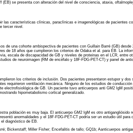
ff (EB) se presenta con alteración del nivel de consciencia, ataxia, oftalmoplej
bir las características clínicas, paraclínicas e imagenológicas de pacientes 
e tercer nivel.
asos de una cohorte ambispectiva de pacientes con Guillain Barré (GB) desde
es de 18 años que cumplieron los criterios de Odaka et al. para EB. La infor
evia, escala de discapacidad de GB y niveles de proteinas en el LCR, entre ot
studios de neuroimagen (RM de encéfalo y 18F-FDG-PET-CT) y panel de antic
mplieron los criterios de inclusión. Dos pacientes presentaron estupor y dos 
tes requirieron ventilación mecánica. Ninguno de los estudios de conducción
nte electrofisiológica de GB. Un paciente tuvo anticuerpos anti GM2 IgM posit
ostrando hipometabolismo cortical generalizado.
stra población es muy baja. El anticuerpo GM2 IgM es otro antigangliósido 
esentó anormalidades y el 18F-FDG-PET-CT podría ser un estudio útil para d
el diagnóstico de EB.
rré; Bickerstaff; Miller Fisher; Encefalitis de tallo; GQ1b; Aanticuerpos antiga