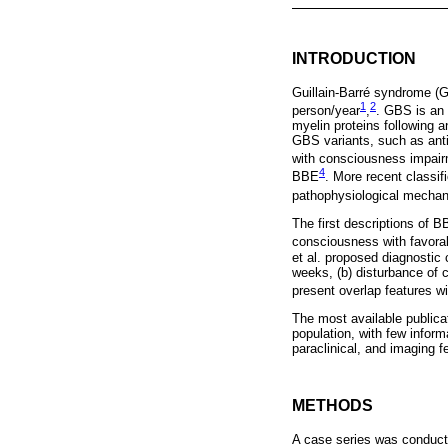
INTRODUCTION
Guillain-Barré syndrome (G
1
2
person/year
,
. GBS is an
myelin proteins following a
GBS variants, such as ant
with consciousness impairm
4
BBE
. More recent classi
pathophysiological mecha
The first descriptions of B
consciousness with favor
et al. proposed diagnostic c
weeks, (b) disturbance of 
present overlap features 
The most available publica
population, with few inform
paraclinical, and imaging f
METHODS
A case series was conducte