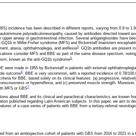
BS) incidence has been described in different reports, varying from 0.8 to 1.
 autoimmune polyradiculoneuropathy caused by antibodies directed toward ax
n upper airway or gastrointestinal infection. Several antigangliosides have bee
i-GQ1b in Miller-Fisher syndrome (MFS) and Bickerstaff brainstem encephali
3
ent, ataxia, ophthalmoplegia, and areflexia
. GQ1b antibodies are present in
fications consider MFS and BBE as part of the same disease spectrum, noting 
5
nism, known as the anti-GQ1b syndrome
.
BE were made in 1955 by Bickerstaff in patients with external ophthalmoplegia
6
able outcome
. BBE is very uncommon, with a reported incidence of 0.78/100
riteria for BBE, based solely on its clinical features: (a) progressive, relativ
consciousness or hyperreflexia, and (c) preserved muscle strength. Moreover
7
with MFS or GBS
.
tions about BBE and its clinical and paraclinical characteristics are known f
ation published regarding Latin American subjects. In this paper, we aim to des
eatures of a case series of patients with BBE from a tertiary-referral neurologic
d from an ambispective cohort of patients with GBS from 2016 to 2021 in a ter