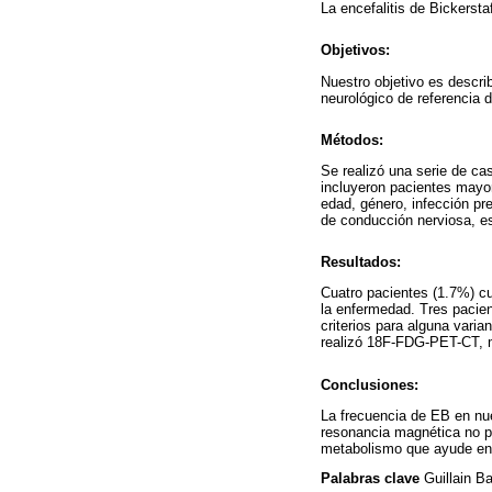
La encefalitis de Bickersta
Objetivos:
Nuestro objetivo es descri
neurológico de referencia d
Métodos:
Se realizó una serie de c
incluyeron pacientes mayor
edad, género, infección pr
de conducción nerviosa, e
Resultados:
Cuatro pacientes (1.7%) cu
la enfermedad. Tres pacien
criterios para alguna varia
realizó 18F-FDG-PET-CT, m
Conclusiones:
La frecuencia de EB en nue
resonancia magnética no pr
metabolismo que ayude en 
Palabras clave
Guillain Ba