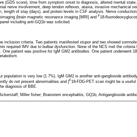
score (GDS score), time from symptom onset to diagnosis, altered mental stat
anial nerve involvement, deep tendon reflexes, ataxia, invasive mechanical ven
um, length of stay (days), and protein levels in CSF analysis. Nerve conductio
F
roimaging (brain magnetic resonance imaging [MRI] and
18-fluorodeoxygluco
panel including anti-GQ1b was solicited.
he inclusion criteria. Two patients manifested stupor and two showed somnol
ents required IMV due to bulbar dysfunction. None of the NCS met the criteria
ant. One patient was positive for IgM GM2 antibodies. One patient underwent
etabolism.
r population is very low (1.7%). IgM GM2 is another anti-ganglioside antibod
F
ntly do not present abnormalities and [
18-FDG-PET scan might be a useful 
the diagnosis of BBE.
Bickerstaff; Miller fisher; Brainstem encephalitis; GQ1b; Antiganglioside antib