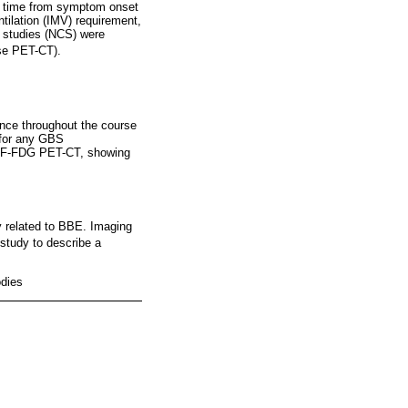
e, time from symptom onset
tilation (IMV) requirement,
n studies (NCS) were
se PET-CT).
ence throughout the course
 for any GBS
 18F-FDG PET-CT, showing
y related to BBE. Imaging
study to describe a
odies