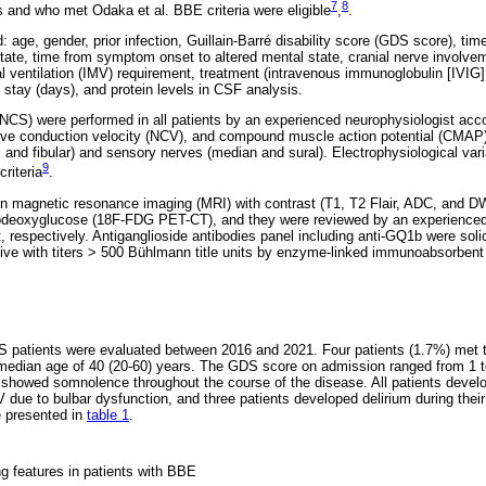
7
8
s and who met Odaka et al. BBE criteria were eligible
,
.
: age, gender, prior infection, Guillain-Barré disability score (GDS score), t
state, time from symptom onset to altered mental state, cranial nerve involve
l ventilation (IMV) requirement, treatment (intravenous immunoglobulin [IVIG
of stay (days), and protein levels in CSF analysis.
NCS) were performed in all patients by an experienced neurophysiologist accor
nerve conduction velocity (NCV), and compound muscle action potential (CMAP)
l, and fibular) and sensory nerves (median and sural). Electrophysiological var
9
riteria
.
n magnetic resonance imaging (MRI) with contrast (T1, T2 Flair, ADC, and D
odeoxyglucose (18F-FDG PET-CT), and they were reviewed by an experienced 
, respectively. Antiganglioside antibodies panel including anti-GQ1b were soli
ive with titers > 500 Bühlmann title units by enzyme-linked immunoabsorbent
 patients were evaluated between 2016 and 2021. Four patients (1.7%) met th
median age of 40 (20-60) years. The GDS score on admission ranged from 1 to
 showed somnolence throughout the course of the disease. All patients devel
 due to bulbar dysfunction, and three patients developed delirium during their 
 presented in
table 1
.
ng features in patients with BBE