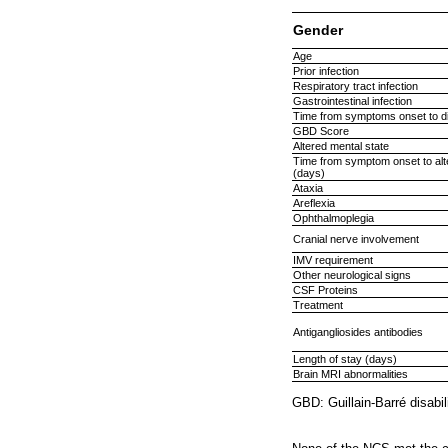
Gender
Age
Prior infection
Respiratory tract infection
Gastrointestinal infection
Time from symptoms onset to d
GBD Score
Altered mental state
Time from symptom onset to alt
(days)
Ataxia
Areflexia
Ophthalmoplegia
Cranial nerve involvement
IMV requirement
Other neurological signs
CSF Proteins
Treatment
Antigangliosides antibodies
Length of stay (days)
Brain MRI abnormalities
GBD: Guillain-Barré disabil