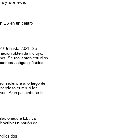
ia y arreflexia.
con EB en un centro
 2016 hasta 2021. Se
mación obtenida incluyó:
ros. Se realizaron estudios
uerpos antigangliósidos.
somnolencia a lo largo de
 nerviosa cumplió los
ivos. A un paciente se le
relacionado a EB. La
escribir un patrón de
ngliosidos