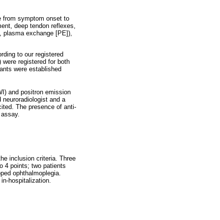
ime from symptom onset to
ment, deep tendon reflexes,
], plasma exchange [PE]),
ding to our registered
 were registered for both
iants were established
WI) and positron emission
neuroradiologist and a
cited. The presence of anti-
 assay.
e inclusion criteria. Three
 4 points; two patients
oped ophthalmoplegia.
in-hospitalization.