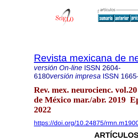
Revista mexicana de ne
versión On-line
ISSN
2604-
6180
versión impresa
ISSN
1665
Rev. mex. neurocienc. vol.2
de México mar./abr. 2019 
2022
https://doi.org/10.24875/rmn.m19
ARTÍCULOS