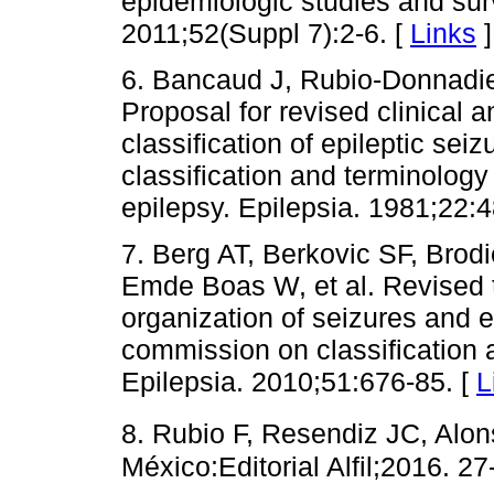
epidemiologic studies and surv
2011;52(Suppl 7):2-6. [
Links
]
6. Bancaud J, Rubio-Donnadieu
Proposal for revised clinical 
classification of epileptic se
classification and terminology
epilepsy. Epilepsia. 1981;22:
7. Berg AT, Berkovic SF, Brod
Emde Boas W, et al. Revised 
organization of seizures and e
commission on classification 
Epilepsia. 2010;51:676-85. [
L
8. Rubio F, Resendiz JC, Alon
México:Editorial Alfil;2016. 27