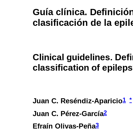
Guía clínica. Definició
clasificación de la epil
Clinical guidelines. Def
classification of epilep
1
*
Juan C. Reséndiz-Aparicio
2
Juan C. Pérez-García
3
Efraín Olivas-Peña