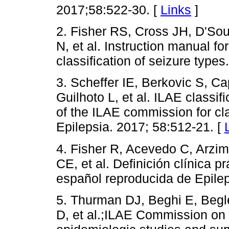
2017;58:522-30. [
Links
]
2. Fisher RS, Cross JH, D'So
N, et al. Instruction manual f
classification of seizure type
3. Scheffer IE, Berkovic S, C
Guilhoto L, et al. ILAE classif
of the ILAE commission for cla
Epilepsia. 2017; 58:512-21. [
4. Fisher R, Acevedo C, Arzi
CE, et al. Definición clínica p
español reproducida de Epilep
5. Thurman DJ, Beghi E, Begl
D, et al.;ILAE Commission on