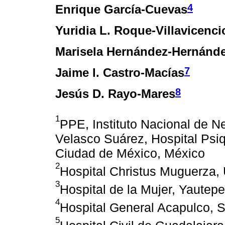
4
Enrique García-Cuevas
Yuridia L. Roque-Villavicenci
Marisela Hernández-Hernánd
7
Jaime I. Castro-Macías
8
Jesús D. Rayo-Mares
1
PPE, Instituto Nacional de N
Velasco Suárez, Hospital Psiqu
Ciudad de México, México
2
Hospital Christus Muguerza,
3
Hospital de la Mujer, Yautep
4
Hospital General Acapulco, 
5