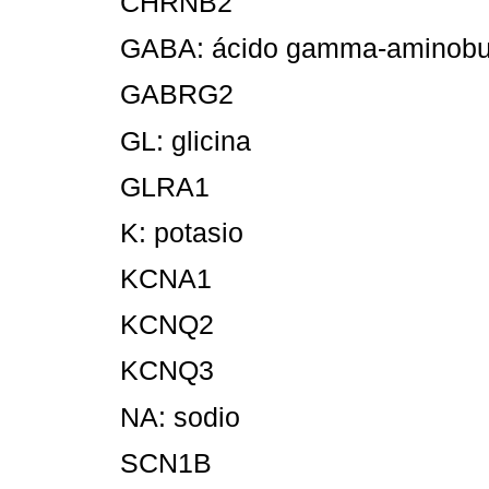
CHRNB2
GABA: ácido gamma-aminobut
GABRG2
GL: glicina
GLRA1
K: potasio
KCNA1
KCNQ2
KCNQ3
NA: sodio
SCN1B