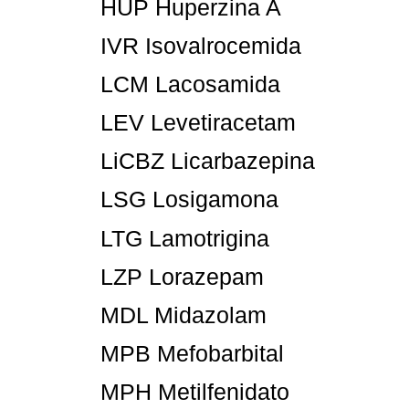
HUP Huperzina A
IVR Isovalrocemida
LCM Lacosamida
LEV Levetiracetam
LiCBZ Licarbazepina
LSG Losigamona
LTG Lamotrigina
LZP Lorazepam
MDL Midazolam
MPB Mefobarbital
MPH Metilfenidato