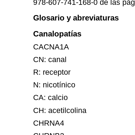
978-607-741-168-0 de las pági
Glosario y abreviaturas
Canalopatías
CACNA1A
CN: canal
R: receptor
N: nicotínico
CA: calcio
CH: acetilcolina
CHRNA4