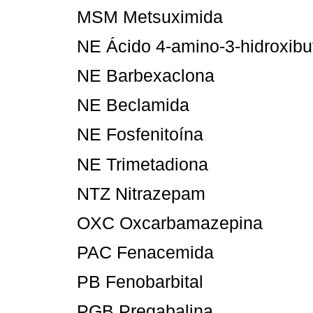
MSM Metsuximida
NE Ácido 4-amino-3-hidroxibut
NE Barbexaclona
NE Beclamida
NE Fosfenitoína
NE Trimetadiona
NTZ Nitrazepam
OXC Oxcarbamazepina
PAC Fenacemida
PB Fenobarbital
PGB Pregabalina