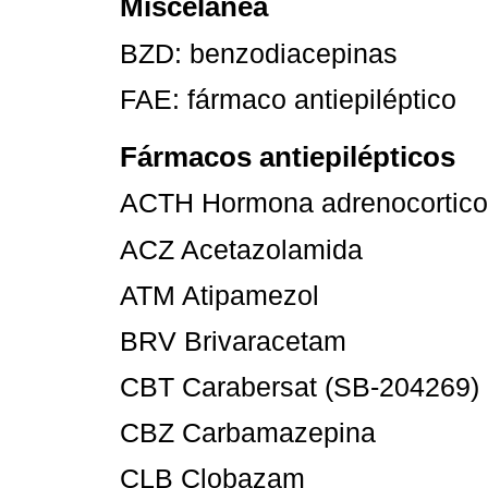
Miscelánea
BZD: benzodiacepinas
FAE: fármaco antiepiléptico
Fármacos antiepilépticos
ACTH Hormona adrenocortico
ACZ Acetazolamida
ATM Atipamezol
BRV Brivaracetam
CBT Carabersat (SB-204269)
CBZ Carbamazepina
CLB Clobazam