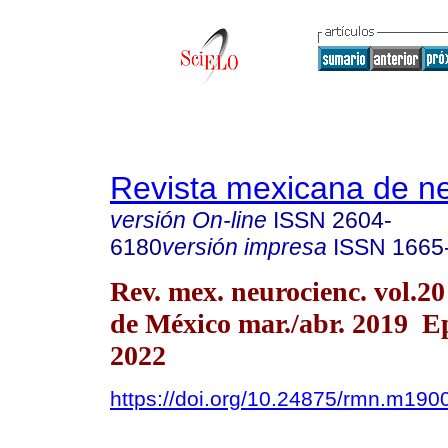
Revista mexicana de ne
versión On-line
ISSN
2604-
6180
versión impresa
ISSN
1665
Rev. mex. neurocienc. vol.2
de México mar./abr. 2019 
2022
https://doi.org/10.24875/rmn.m19