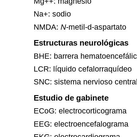
Mg++: magnesio
Na+: sodio
NMDA:
N
-metil-d-aspartato
Estructuras neurológicas
BHE: barrera hematoencefáli
LCR: líquido cefalorraquídeo
SNC: sistema nervioso centra
Estudio de gabinete
ECoG: electrocorticograma
EEG: electroencefalograma
EKG: electrocardiograma