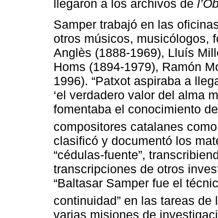
llegaron a los archivos de
l’Ob
Samper trabajó en las oficina
otros músicos, musicólogos, fo
Anglès (1888-1969), Lluís Mil
Homs (1894-1979), Ramón Mor
1996). “Patxot aspiraba a llega
‘el verdadero valor del alma m
fomentaba el conocimiento de
compositores catalanes como 
clasificó y documentó los mat
“cédulas-fuente”, transcribie
transcripciones de otros inv
“Baltasar Samper fue el técni
continuidad” en las tareas de l
varias misiones de investigac