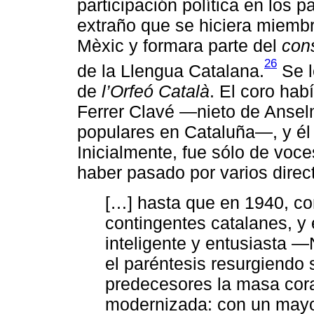
participación política en los p
extraño que se hiciera miembro
Mèxic y formara parte del
cons
26
de la Llengua Catalana.
Se l
de
l’Orfeó Català
. El coro hab
Ferrer Clavé ―nieto de Ansel
populares en Cataluña―, y él 
Inicialmente, fue sólo de vo
haber pasado por varios direct
[…] hasta que en 1940, co
contingentes catalanes, y 
inteligente y entusiasta 
el paréntesis resurgiendo 
predecesores la masa cor
modernizada: con un mayor