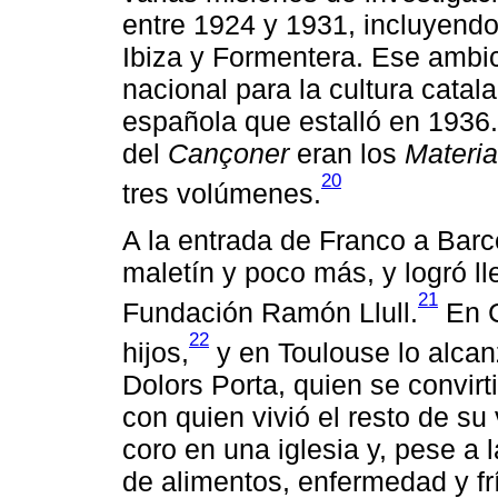
entre 1924 y 1931, incluyend
Ibiza y Formentera. Ese ambi
nacional para la cultura catal
española que estalló en 1936.
del
Cançoner
eran los
Materia
20
tres volúmenes.
A la entrada de Franco a Bar
maletín y poco más, y logró ll
21
Fundación Ramón Llull.
En C
22
hijos,
y en Toulouse lo alca
Dolors Porta, quien se convir
con quien vivió el resto de su
coro en una iglesia y, pese a 
de alimentos, enfermedad y fr