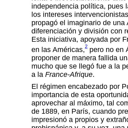
independencia política, pues 
los intereses intervencionista
propagó el imaginario de una
diferenciación y división con
Esta iniciativa, apoyada por 
2
en las Américas,
pero no en Áf
proponer de manera fallida una
mucho que se llegó fue a la pe
a la
France-Afrique
.
El régimen encabezado por Por
importancia de esta oportunida
aprovechar al máximo, tal com
de 1889, en París, cuando pr
impresionó a propios y extra
prehispánica y, a su vez, un