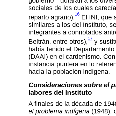
gobierno
dotaran a los diver
sociales de los cuales carecí
16
reparto agrario).
El INI, que 
similares a los del Instituto, s
integrantes a connotados ant
17
Beltrán, entre otros),
y susti
había tenido el Departament
(DAAI) en el cardenismo. Con 
instancia puntera en lo refere
hacia la población indígena.
Consideraciones sobre el 
labores del Instituto
A finales de la década de 194
el problema indígena
(1948), o