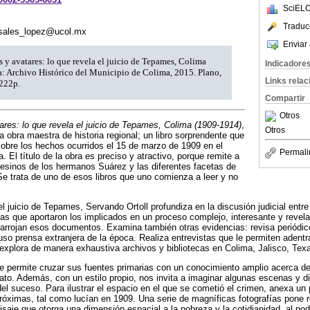
SciELO
Traduc
osales_lopez@ucol.mx
Enviar 
es y avatares: lo que revela el juicio de Tepames, Colima
Indicadore
: Archivo Histórico del Municipio de Colima, 2015. Plano,
Links rela
 222p.
Compartir
Otros
tares: lo que revela el juicio de Tepames, Colima (1909-1914)
,
Otros
a obra maestra de historia regional; un libro sorprendente que
obre los hechos ocurridos el 15 de marzo de 1909 en el
Permali
El título de la obra es preciso y atractivo, porque remite a
sesinos de los hermanos Suárez y las diferentes facetas de
e trata de uno de esos libros que uno comienza a leer y no
el juicio de Tepames, Servando Ortoll profundiza en la discusión judicial entr
bas que aportaron los implicados en un proceso complejo, interesante y revela
e arrojan esos documentos. Examina también otras evidencias: revisa periódico
luso prensa extranjera de la época. Realiza entrevistas que le permiten adent
 explora de manera exhaustiva archivos y bibliotecas en Colima, Jalisco, Texa
 le permite cruzar sus fuentes primarias con un conocimiento amplio acerca de
nato. Además, con un estilo propio, nos invita a imaginar algunas escenas y di
el suceso. Para ilustrar el espacio en el que se cometió el crimen, anexa un 
óximas, tal como lucían en 1909. Una serie de magníficas fotografías pone r
isaje que otorga una dimensión espacial a la pobreza y la cotidianidad, al pod