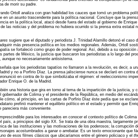
ba de morir su padre.
ando Ortoll analiza con gran habilidad los cauces que tomó un problema políti
se en un asunto trascendente para la política nacional. Concluye que la prensa 
rencia en la política local, atacó desde fuera del estado al gobierno de Enriqu
de las noticias y del problema no hubiera ocurrido si la prensa extra estatal n
tares
sugiere que el diputado y periodista J. Trinidad Alamillo detonó el caso 
dquirir más presencia política en los medios regionales. Además, Ortoll sos
patía se fortaleció como grupo de poder regional. Así, debido a su oposición
as partes de México, la justicia que buscaron los periodistas a lo largo del p
sta, aunque no necesariamente antisistema.
eñala que los periodistas tapatíos no llamaron a la revolución, es decir, a un
drid y no a Porfirio Díaz. La prensa jalisciense nunca se declaró en contra d
ronunció en contra de lo que simbolizaba el régimen: el reeleccionismo impe
nador Enrique O. de la Madrid.
ién una historia que gira en torno al tema de la impartición de la justicia, y
el gobernador de Colima y el presidente de la República, en medio del escánd
le cómo, al principio, en las cartas de Porfirio Díaz éste pedía que se esclare
atario prefirió mantener el equilibrio político en el estado y permitir que Enr
e pareciera más conveniente.
mprescindible para los interesados en conocer el contexto político de Colima
l país, a principios del siglo XX. Se trata de una obra maestra, largamente p
ica de las instituciones y las motivaciones de los poderosos; la corrupción del
sonajes acostumbrados a ganar o arrebatar. Es un texto emocionante que fác
a uno de esos filmes clásicos que ubicaríamos entre el género policiaco y el
thr