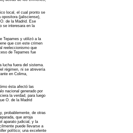
co local, el cual pronto se
opositora (jalisciense),
e O. de la Madrid. Ese
o se interesara en la
de Tepames y utilizó a la
tiene que con este crimen
 al reeleccionismo que
roceso de Tepames fue
a lucha fuera del sistema.
el régimen, ni se atrevería
rante en Colima,
 cómo ésta afectó las
alo nacional generado por
ciera la verdad, para luego
ique O. de la Madrid
 y, probablemente, de otras
reparada, que arroja
 aparato judicial, y la
ilmente puede llevarse a
iller
político; una excelente