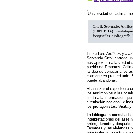
*
Universidad de Colima, r
Ortoll, Servando. Artífic
(1909-1914). Guadalajara
fotografías, bibliografía,
En su libro
Artífices y ava
Servando Ortoll entrega un
nos aproxima a la verdad s
pueblo de Tepames, Colima. 
la idea de conocer a los a
este crimen premeditado. S
puede abandonar.
Al analizar el expediente d
los testimonios y las prue
limita a la información qu
circulación nacional, e inc
los protagonistas. Visita y
La bibliografía consultada
interpretaciones del asesi
antes, durante y después d
Tepames y las viviendas pr
principales y muestra el pa