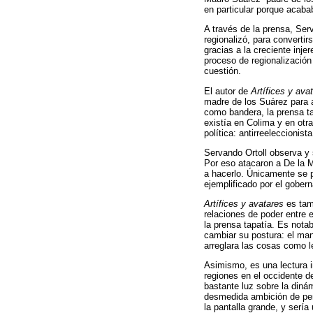
en particular porque acaba
A través de la prensa, Serv
regionalizó, para convertir
gracias a la creciente inje
proceso de regionalización 
cuestión.
El autor de
Artífices y ava
madre de los Suárez para a
como bandera, la prensa ta
existía en Colima y en otr
política: antirreeleccioni
Servando Ortoll observa y s
Por eso atacaron a De la Ma
a hacerlo. Únicamente se p
ejemplificado por el gober
Artífices y avatares
es tamb
relaciones de poder entre 
la prensa tapatía. Es notab
cambiar su postura: el mand
arreglara las cosas como l
Asimismo, es una lectura i
regiones en el occidente de
bastante luz sobre la dinám
desmedida ambición de per
la pantalla grande, y serí