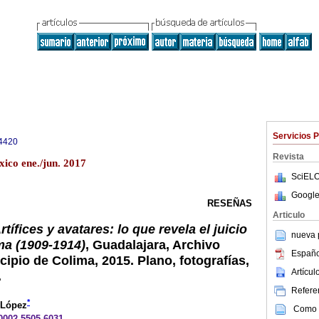
Servicios 
4420
Revista
xico ene./jun. 2017
SciELO
Google
RESEÑAS
Articulo
rtífices y avatares: lo que revela el juicio
nueva p
ma (1909-1914)
, Guadalajara, Archivo
Españo
cipio de Colima, 2015. Plano, fotografías,
Artícu
.
Referen
*
 López
Como c
-0002-5505-6031