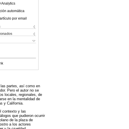
 Analytics
ción automática
artículo por email
s
cionados
nk
e las partes, así como en
dor. Pero el autor no se
s locales, regionales, de
rarse en la mentalidad de
s y California.
l contexto y las
álogos que pudieron ocurrir
plano de la plaza de
ostro a los actores
er y la crueldad.