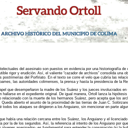
telectuales del asesinato son puestos en evidencia por una historiografía de c
tible rigor y erudición. Así, el valiente “cazador de archivos” consolida una o
as postrimerías del Porfiriato. En el texto se corre el velo que cubría las relac
epames, las autoridades colimenses, la prensa y hasta la presidencia de la Re
 papel que desempeñaron la madre de los Suárez y los jueces involucrados en 
 hallarse en el expediente original. De igual manera, Ortoll lanza la hipótesi
 relacionado con la muerte de los hermanos Suárez, pero acepta que los arc
 Queda abierto el asunto de la proximidad de las tierras de Juan C. Solórzan
ué todos los ataques se dirigieron a los Anguiano, sin mencionar en parte algu
 que había una relación cercana entre los Suárez, los Anguiano y el licenciado
 por la de los segundos. Así, la referencia al intento de los Anguiano por que
 jóvenes asesinados- es fundamental para entender la conspiración (si la hu