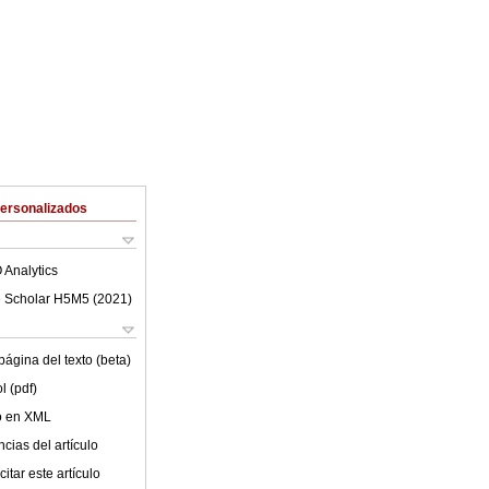
Personalizados
 Analytics
 Scholar H5M5 (
2021
)
ágina del texto (beta)
l (pdf)
lo en XML
cias del artículo
itar este artículo