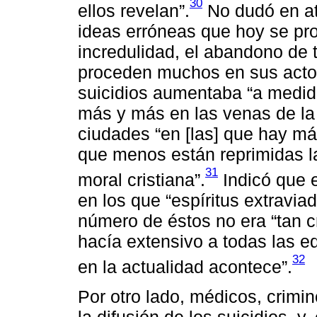
30
ellos revelan”.
No dudó en atr
ideas erróneas que hoy se pro
incredulidad, el abandono de 
proceden muchos en sus acto
suicidios aumentaba “a medida
más y más en las venas de la 
ciudades “en [las] que hay más
que menos están reprimidas la
31
moral cristiana”.
Indicó que 
en los que “espíritus extravia
número de éstos no era “tan c
hacía extensivo a todas las e
32
en la actualidad acontece”.
Por otro lado, médicos, crimi