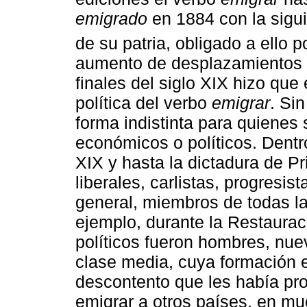
emigrado
en 1884 con la siguie
de su patria, obligado a ello p
aumento de desplazamientos 
finales del siglo XIX hizo que
política del verbo
emigrar
. Si
forma indistinta para quienes
económicos o políticos. Dentro
XIX y hasta la dictadura de P
liberales, carlistas, progresis
general, miembros de todas la
ejemplo, durante la Restaurac
políticos fueron hombres, nue
clase media, cuya formación e
descontento que les había prod
emigrar a otros países, en m