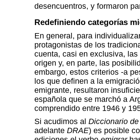
desencuentros, y formaron par
Redefiniendo categorías mi
En general, para individualizar
protagonistas de los tradicio
cuenta, casi en exclusiva, las
origen y, en parte, las posibi
embargo, estos criterios -a p
los que definen a la emigració
emigrante, resultaron insufici
española que se marchó a Arg
comprendido entre 1946 y 19
Si acudimos al
Diccionario d
adelante
DRAE
) es posible c
ediciones el verbo
emigrar
has