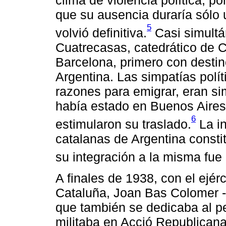
clima de violencia política, p
que su ausencia duraría sólo
5
volvió definitiva.
Casi simultá
Cuatrecasas, catedrático de C
Barcelona, primero con desti
Argentina. Las simpatías polí
razones para emigrar, eran si
había estado en Buenos Aires
6
estimularon su traslado.
La in
catalanas de Argentina consti
su integración a la misma fue
A finales de 1938, con el ejérc
Cataluña, Joan Bas Colomer -
que también se dedicaba al per
militaba en Acció Republicana