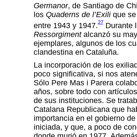
Germanor
, de Santiago de Ch
los
Quaderns de l’Exili
que se 
27
entre 1943 y 1947.
Durante l
Ressorgiment
alcanzó su mayo
ejemplares, algunos de los cu
clandestina en Cataluña.
La incorporación de los exilia
poco significativa, si nos ate
Sólo Pere Mas i Parera colab
años, sobre todo con artículos
de sus instituciones. Se tratab
Catalana Republicana que ha
importancia en el gobierno de 
iniciada, y que, a poco de con
donde murió en 1977. Además