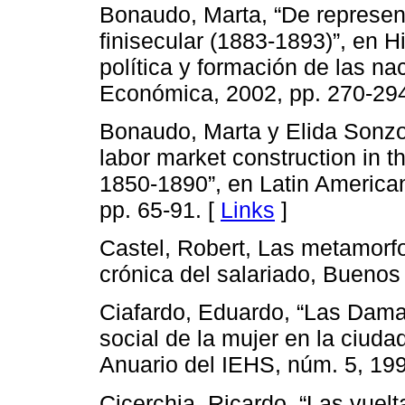
Bonaudo, Marta, “De represen
finisecular (1883-1893)”, en 
política y formación de las n
Económica, 2002, pp. 270-294
Bonaudo, Marta y Elida Sonzog
labor market construction in t
1850-1890”, en Latin American
pp. 65-91. [
Links
]
Castel, Robert, Las metamorfo
crónica del salariado, Buenos
Ciafardo, Eduardo, “Las Damas
social de la mujer en la ciud
Anuario del IEHS, núm. 5, 199
Cicerchia, Ricardo, “Las vuelt