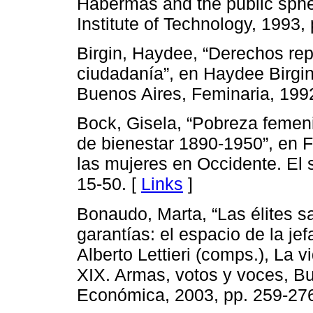
Habermas and the public sph
Institute of Technology, 1993, 
Birgin, Haydee, “Derechos rep
ciudadanía”, en Haydee Birgin
Buenos Aires, Feminaria, 1992
Bock, Gisela, “Pobreza femen
de bienestar 1890-1950”, en Fr
las mujeres en Occidente. El 
15-50. [
Links
]
Bonaudo, Marta, “Las élites sa
garantías: el espacio de la jef
Alberto Lettieri (comps.), La v
XIX. Armas, votos y voces, B
Económica, 2003, pp. 259-276