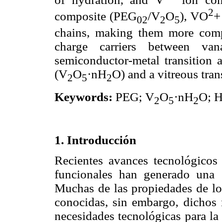
2
composite (PEG
/V
O
), VO
+
02
2
5
chains, making them more compac
charge carriers between va
semiconductor-metal transition a
(V
O
·nH
O) and a vitreous tra
2
5
2
Keywords:
PEG; V
O
·nH
O; H
2
5
2
1. Introducción
Recientes avances tecnológicos
funcionales han generado una
Muchas de las propiedades de los
conocidas, sin embargo, dichos m
necesidades tecnológicas para la