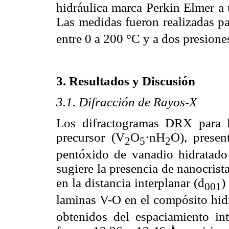
hidráulica marca Perkin Elmer a
Las medidas fueron realizadas p
entre 0 a 200 °C y a dos presione
3. Resultados y Discusión
3.1. Difracción de Rayos-X
Los difractogramas DRX para la
precursor (V
O
·nH
O), presen
2
5
2
pentóxido de vanadio hidratado
sugiere la presencia de nanocrist
en la distancia interplanar (d
)
001
laminas V-O en el compósito hid
obtenidos del espaciamiento int