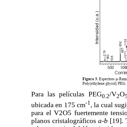
Para las películas PEG
/V
O
0.2
2
-1
ubicada en 175 cm
, la cual sug
para el V2O5 fuertemente tensi
planos cristalográficos
a-b
[19]. 