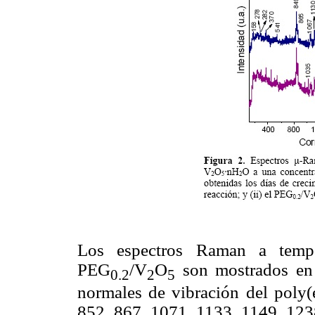
Los espectros Raman a tempe
PEG
/V
O
son mostrados en
0.2
2
5
normales de vibración del poly(
852, 867, 1071, 1133, 1149, 123