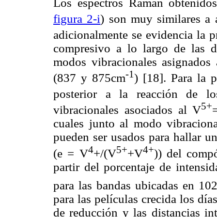
Los espectros Raman obtenidos
figura 2-i
) son muy similares a 
adicionalmente se evidencia la p
compresivo a lo largo de las di
modos vibracionales asignados 
-1
(837 y 875cm
) [18]. Para la 
posterior a la reacción de l
5+
vibracionales asociados al V
cuales junto al modo vibracion
pueden ser usados para hallar u
4
5+
4+
(e = V
+/(V
+V
)) del compó
partir del porcentaje de intensida
para las bandas ubicadas en 1
para las películas crecida los dí
de reducción y las distancias 