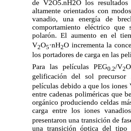
de V2O5.nH2O los resultados i
altamente orientados con modos
vanadio, una energía de brec
comportamiento eléctrico que
polarón. El aumento en el tiem
V
O
·nH
O incrementa la conce
2
5
2
los portadores de carga en las pel
Para las películas PEG
/V
O
0.2
2
gelificación del sol precursor 
películas debido a que los iones
entre cadenas poliméricas que be
orgánico produciendo celdas más 
carga entre los iones vanadio
presentaron una transición de fa
una transición óptica del tipo 