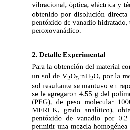
vibracional, óptica, eléctrica y 
obtenido por disolución directa 
pentóxido de vanadio hidratado, ut
peroxovanádico.
2. Detalle Experimental
Para la obtención del material 
un sol de V
O
·nH
O, por la m
2
5
2
sol resultante se mantuvo en rep
se le agregaron 4.55 g del polí
(PEG), de peso molecular 1000
MERCK, grado analítico), obt
pentóxido de vanadio por 0.2
permitir una mezcla homogénea d