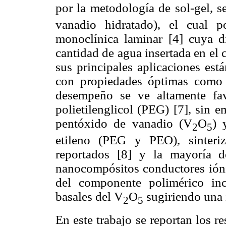
por la metodología de sol-gel, s
vanadio hidratado), el cual po
monoclínica laminar [4] cuya d
cantidad de agua insertada en el
sus principales aplicaciones est
con propiedades óptimas como c
desempeño se ve altamente fav
polietilenglicol (PEG) [7], sin 
pentóxido de vanadio (V
O
) 
2
5
etileno (PEG y PEO), sinteri
reportados [8] y la mayoría d
nanocompósitos conductores iónic
del componente polimérico inc
basales del V
O
sugiriendo una i
2
5
En este trabajo se reportan los re