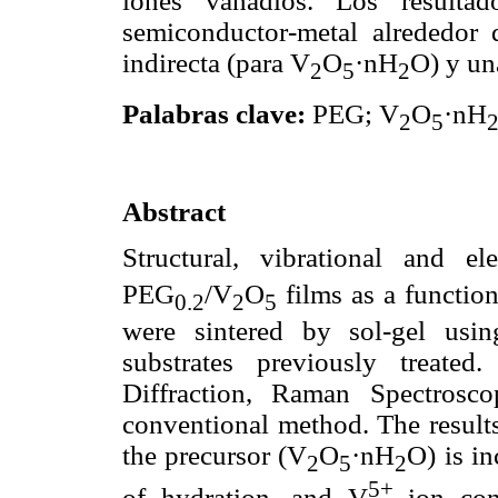
iones vanadios. Los resultad
semiconductor-metal alrededor 
indirecta (para V
O
·nH
O) y un
2
5
2
Palabras clave:
PEG; V
O
·nH
2
5
Abstract
Structural, vibrational and el
PEG
/V
O
films as a function
0.2
2
5
were sintered by sol-gel usi
substrates previously treate
Diffraction, Raman Spectrosc
conventional method. The results
the precursor (V
O
·nH
O) is in
2
5
2
5+
of hydration, and V
ion conc