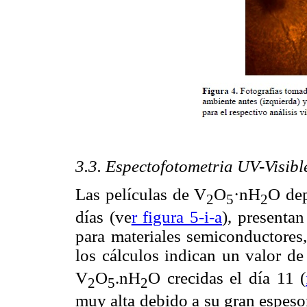
3.3. Espectofotometria UV-Visibl
Las películas de V
O
·nH
O dep
2
5
2
días (ve
r figura 5-i-a
), presentan
para materiales semiconductores,
los cálculos indican un valor de
V
O
.nH
O crecidas el día 11 (
2
5
2
muy alta debido a su gran espeso