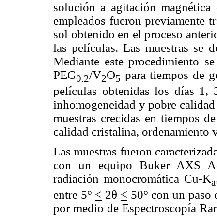
solución a agitación magnética 
empleados fueron previamente tra
sol obtenido en el proceso anteri
las películas. Las muestras se d
Mediante este procedimiento se 
PEG
/V
O
para tiempos de gel
0.2
2
5
películas obtenidas los días 1,
inhomogeneidad y pobre calidad cr
muestras crecidas en tiempos de 
calidad cristalina, ordenamiento v
Las muestras fueron caracteriza
con un equipo Buker AXS Ad
radiación monocromática Cu-K
a
entre 5°
<
2θ
<
50° con un paso d
por medio de Espectroscopía R