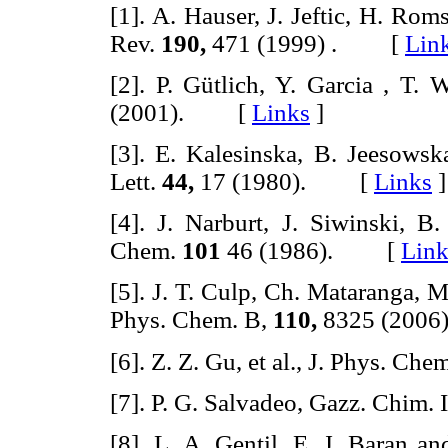
[1]. A. Hauser, J. Jeftic, H. Ro
Rev.
190,
471 (1999) . [
Lin
[2]. P. Gütlich, Y. Garcia , T
(2001). [
Links
]
[3]. E. Kalesinska, B. Jeesows
Lett.
44,
17 (1980). [
Links
]
[4]. J. Narburt, J. Siwinski, B.
Chem.
101
46 (1986). [
Link
[5]. J. T. Culp, Ch. Mataranga, M
Phys. Chem. B,
110,
8325 (20
[6]. Z. Z. Gu, et al., J. Phys. Che
[7]. P. G. Salvadeo, Gazz. Chim. I
[8]. L. A. Gentil, E. J. Baran a