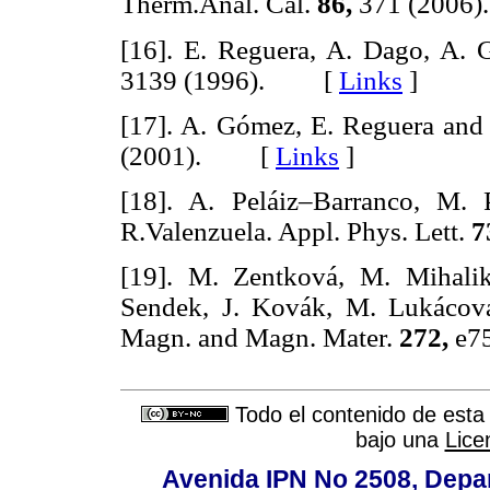
Therm.Anal. Cal.
86,
371 (200
[16]. E. Reguera, A. Dago, A. 
3139 (1996). [
Links
]
[17]. A. Gómez, E. Reguera and
(2001). [
Links
]
[18]. A. Peláiz–Barranco, M.
R.Valenzuela. Appl. Phys. Lett.
7
[19]. M. Zentková, M. Mihalik
Sendek, J. Kovák, M. Lukácova
Magn. and Magn. Mater.
272,
e7
Todo el contenido de esta 
bajo una
Lice
Avenida IPN No 2508, Depa