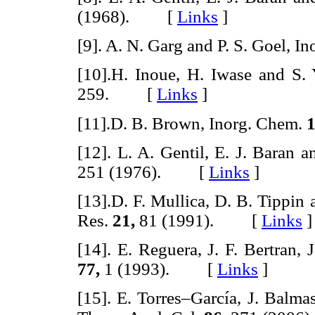
(1968). [
Links
]
[9]. A. N. Garg and P. S. Goel, I
[10].H. Inoue, H. Iwase and S.
259. [
Links
]
[11].D. B. Brown, Inorg. Chem.
[12]. L. A. Gentil, E. J. Baran 
251 (1976). [
Links
]
[13].D. F. Mullica, D. B. Tippin 
Res.
21,
81 (1991). [
Links
]
[14]. E. Reguera, J. F. Bertran,
77,
1 (1993). [
Links
]
[15]. E. Torres–García, J. Balmas