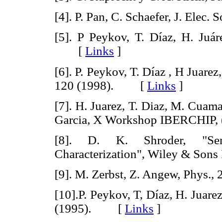
[4]. P. Pan, C. Schaefer, J. Elec. S
[5]. P Peykov, T. Díaz, H. Juá
[
Links
]
[6]. P. Peykov, T. Díaz , H Juar
120 (1998). [
Links
]
[7]. H. Juarez, T. Diaz, M. Cuama
Garcia, X Workshop IBERCHI
[8]. D. K. Shroder, "Sem
Characterization", Wiley & So
[9]. M. Zerbst, Z. Angew, Phys
[10].P. Peykov, T, Díaz, H. Juare
(1995). [
Links
]