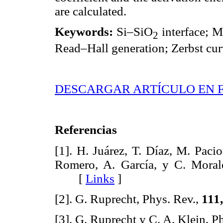
are calculated.
Keywords:
Si–SiO
interface; 
2
Read–Hall generation; Zerbst cur
DESCARGAR ARTÍCULO EN 
Referencias
[1]. H. Juárez, T. Díaz, M. Paci
Romero, A. García, y C. Morale
[
Links
]
[2]. G. Ruprecht, Phys. Rev.,
111
[3]. G. Ruprecht y C. A. Klein, P