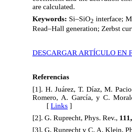
are calculated.
Keywords:
Si–SiO
interface; 
2
Read–Hall generation; Zerbst cur
DESCARGAR ARTÍCULO EN 
Referencias
[1]. H. Juárez, T. Díaz, M. Paci
Romero, A. García, y C. Morale
[
Links
]
[2]. G. Ruprecht, Phys. Rev.,
111
[3]. G. Ruprecht y C. A. Klein, P