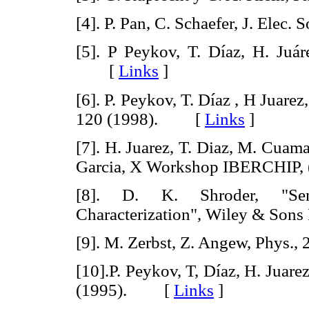
[4]. P. Pan, C. Schaefer, J. Elec. S
[5]. P Peykov, T. Díaz, H. Juá
[
Links
]
[6]. P. Peykov, T. Díaz , H Juar
120 (1998). [
Links
]
[7]. H. Juarez, T. Diaz, M. Cuama
Garcia, X Workshop IBERCHI
[8]. D. K. Shroder, "Sem
Characterization", Wiley & So
[9]. M. Zerbst, Z. Angew, Phys
[10].P. Peykov, T, Díaz, H. Juare
(1995). [
Links
]