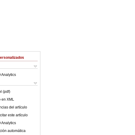
Personalizados
 Analytics
l (pdf)
lo en XML
cias del artículo
itar este artículo
 Analytics
ción automática