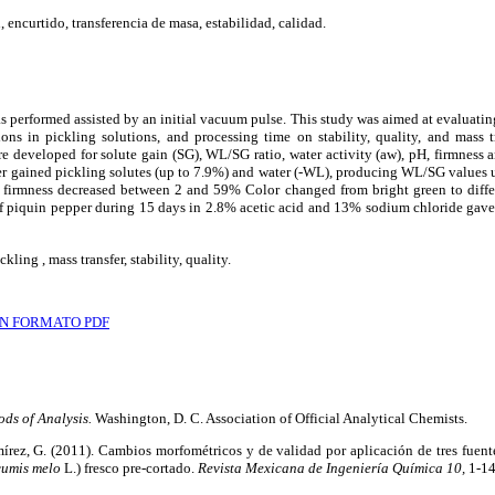
, encurtido, transferencia de masa, estabilidad, calidad.
s performed assisted by an initial vacuum pulse. This study was aimed at evaluating 
ons in pickling solutions, and processing time on stability, quality, and mass t
 developed for solute gain (SG), WL/SG ratio, water activity (aw), pH, firmness a
er gained pickling solutes (up to 7.9%) and water (-WL), producing WL/SG values u
r firmness decreased between 2 and 59% Color changed from bright green to differ
 of piquin pepper during 15 days in 2.8% acetic acid and 13% sodium chloride gave 
kling , mass transfer, stability, quality.
N FORMATO PDF
ods of Analysis.
Washington, D. C. Association of Official Analytical Chemists.
írez, G. (2011). Cambios morfométricos y de validad por aplicación de tres fuente
umis melo
L.) fresco pre-cortado.
Revista Mexicana de Ingeniería Química 10,
1-