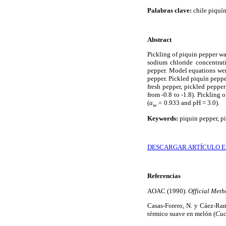
Palabras clave:
chile piquín
Abstract
Pickling of piquin pepper wa
sodium chloride concentrati
pepper. Model equations were
pepper. Pickled piquín pepp
fresh pepper, pickled peppe
from -0.8 to -1.8). Pickling
(
a
=
0.933 and pH = 3.0).
w
Keywords:
piquin pepper, pic
DESCARGAR ARTÍCULO E
Referencias
AOAC (1990).
Official Meth
Casas-Forero, N. y Cáez-Ram
térmico suave en melón (
Cuc