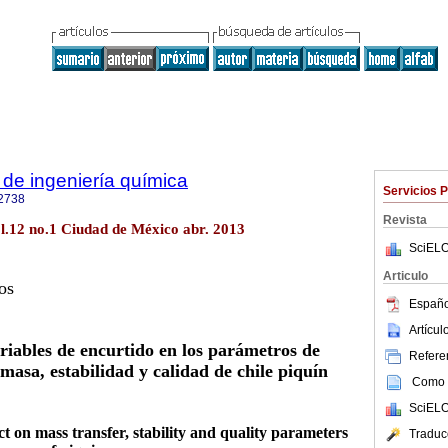
de ingeniería química
Servicios 
2738
Revista
l.12 no.1 Ciudad de México abr. 2013
SciELO
Articulo
os
Españo
Artícu
ariables de encurtido en los parámetros de
Referen
masa, estabilidad y calidad de chile piquín
Como c
SciELO
ect on mass transfer, stability and quality parameters
Traduc