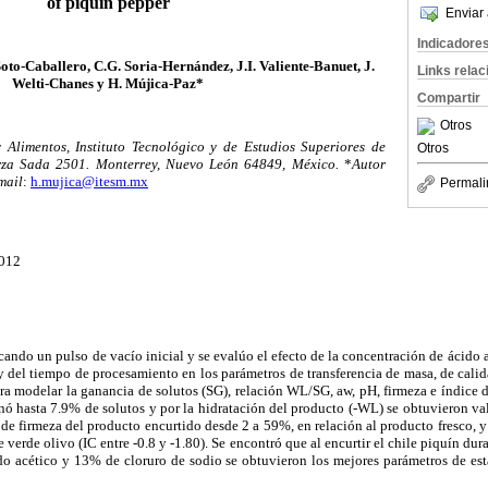
of piquin pepper
Enviar 
Indicadore
oto-Caballero, C.G. Soria-Hernández, J.I. Valiente-Banuet, J.
Links rela
Welti-Chanes y H. Mújica-Paz*
Compartir
Otros
 Alimentos, Instituto Tecnológico y de Estudios Superiores de
Otros
rza Sada 2501. Monterrey, Nuevo León 64849, México.
*
Autor
mail
:
h.mujica@itesm.mx
Permali
2012
cando un pulso de vacío inicial y se evalúo el efecto de la concentración de ácido 
y del tiempo de procesamiento en los parámetros de transferencia de masa, de calida
a modelar la ganancia de solutos (SG), relación WL/SG, aw, pH, firmeza e índice de
nó hasta 7.9% de solutos y por la hidratación del producto (-WL) se obtuvieron v
e firmeza del producto encurtido desde 2 a 59%, en relación al producto fresco, 
de verde olivo (IC entre -0.8 y -1.80). Se encontró que al encurtir el chile piquín du
do acético y 13% de cloruro de sodio se obtuvieron los mejores parámetros de es