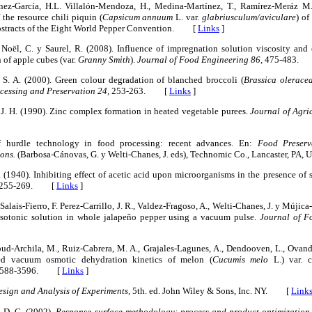
tínez-García, H.L. Villalón-Mendoza, H., Medina-Martínez, T., Ramírez-Meráz M.
f the resource chili piquin (
Capsicum annuum
L. var.
glabriusculum/aviculare
) of
bstracts of the Eight World Pepper Convention. [
Links
]
, Noël, C. y Saurel, R. (2008). Influence of impregnation solution viscosity and
of apple cubes (var.
Granny Smith
).
Journal of Food Engineering 86,
475-483.
 S. A. (2000). Green colour degradation of blanched broccoli (
Brassica olerace
cessing and Preservation 24,
253-263. [
Links
]
 J. H. (1990). Zinc complex formation in heated vegetable purees.
Journal of Agri
of hurdle technology in food processing: recent advances. En:
Food Preserv
ons.
(Barbosa-Cánovas, G. y Welti-Chanes, J. eds), Technomic Co., Lancaster, 
R. (1940). Inhibiting effect of acetic acid upon microorganisms in the presence of
255-269. [
Links
]
alais-Fierro, F. Perez-Carrillo, J. R., Valdez-Fragoso, A., Welti-Chanes, J. y Mújic
f isotonic solution in whole jalapeño pepper using a vacuum pulse.
Journal of F
bud-Archila, M., Ruiz-Cabrera, M. A., Grajales-Lagunes, A., Dendooven, L., Ovand
sed vacuum osmotic dehydration kinetics of melon (
Cucumis melo
L.) var. 
588-3596. [
Links
]
esign and Analysis of Experiments,
5th. ed. John Wiley & Sons, Inc. NY. [
Link
 D. C. (2002).
Response surface methodology: process and product optimization 