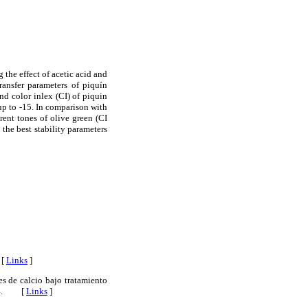
the effect of acetic acid and
ransfer parameters of piquín
nd color inlex (CI) of piquin
p to -15. In comparison with
ent tones of olive green (CI
the best stability parameters
 [
Links
]
s de calcio bajo tratamiento
14. [
Links
]