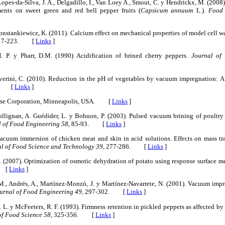
, Lopes-da-Silva, J. A., Delgadillo, I., Van Loey A., Smout, C. y Hendrickx, M. (2008
ments on sweet green and red bell pepper fruits (
Capsicum annuum
L.).
Food 
onstankiewicz, K. (2011). Calcium effect on mechanical properties of model cell wa
17-223. [
Links
]
. P. y Pharr, D.M. (1990) Acidification of brined cherry peppers.
Journal of
 Severini, C. (2010). Reduction in the pH of vegetables by vacuum impregnation: 
5. [
Links
]
-Ease Corporation, Minneapolis, USA. [
Links
]
Collignan, A. Guédider, L. y Bohuon, P. (2003). Pulsed vacuum brining of poultry 
 of Food Engineering 58,
85-93. [
Links
]
vacuum immersion of chicken meat and skin in acid solutions. Effects on mass tra
al of Food Science and Technology 39,
277-286. [
Links
]
F. (2007). Optimization of osmotic dehydration of potato using response surface 
. [
Links
]
, J.M., Andrés, A., Martínez-Monzó, J. y Martínez-Navarrete, N. (2001). Vacuum im
urnal of Food Engineering 49,
297-302. [
Links
]
 L. y McFeeters, R. F. (1993). Firmness retention in pickled peppers as affected by 
of Food Science 58,
325-356. [
Links
]