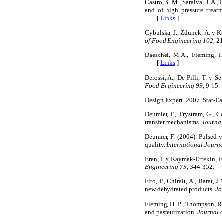
Castro, S. M., Saraiva, J. A.
and of high pressure treat
[
Links
]
Cybulska, J., Zdunek, A. y K
of Food Engineering 102,
2
Daeschel, M.A., Fleming, H
[
Links
]
Derossi, A., De Pilli, T. y
Food Engineering 99,
9-1
Design Expert. 2007. Stat
Deumier, F., Trystram, G., 
transfer mechanisms.
Journal
Deumier, F. (2004). Pulsed-
quality.
International Journ
Eren, I. y Kaymak-Ertekin, 
Engineering 79,
344-352
Fito, P., Chiralt, A., Barat
new dehydrated products.
Jo
Fleming, H. P., Thompson, R.
and pasteurization.
Journal 