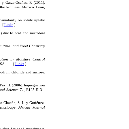
 y Garza-Ocañas, F. (2011).
 the Northeast México. León,
 osmolarity on solute uptake
 [
Links
]
a
) due to acid and microbial
cultural and Food Chemistry
ation by Moisture Control
PA, USA. [
Links
]
 sodium chloride and sucrose.
a-Paz, H. (2006). Impregnation
ood Science 71,
E125-E131.
o-Chacón, S. L. y Gutiérrez-
cantaloupe.
African Journal
s
]
using designed experiments,