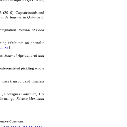
E. (2010). Capsaicinoids and
na de Ingeniería Química 9,
mpregnation.
Journal of Food
wning inhibitors on phenolic
Links
]
es.
Journal Agricultural and
pulse-assisted pickling whole
: mass transport and firmness
., Rodríguez-González, J. y
s de mango.
Revista Mexicana
Creative Commons