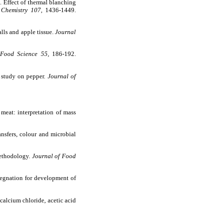
). Effect of thermal blanching
Chemistry 107,
1436-1449.
lls and apple tissue.
Journal
 Food Science 55,
186-192.
A study on pepper.
Journal of
meat: interpretation of mass
nsfers, colour and microbial
methodology.
Journal of Food
pregnation for development of
calcium chloride, acetic acid