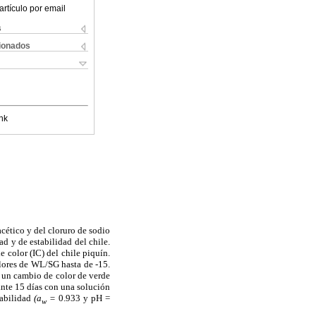
artículo por email
s
cionados
nk
acético y del cloruro de sodio
d y de estabilidad del chile.
 color (IC) del chile piquín.
alores de WL/SG hasta de -15.
y un cambio de color de verde
rante 15 días con una solución
tabilidad
(a
=
0.933 y pH =
w