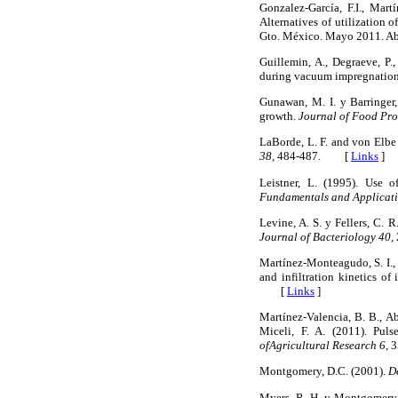
Gonzalez-García, F.I., Mar
Alternatives of utilization o
Gto. México. Mayo 2011. A
Guillemin, A., Degraeve, P.
during vacuum impregnation 
Gunawan, M. I. y Barringer,
growth.
Journal of Food Pro
LaBorde, L. F. and von Elbe
38,
484-487. [
Links
]
Leistner, L. (1995). Use 
Fundamentals and Applicati
Levine, A. S. y Fellers, C. 
Journal of Bacteriology 40,
Martínez-Monteagudo, S. I., S
and infiltration kinetics o
[
Links
]
Martínez-Valencia, B. B., A
Miceli, F. A. (2011). Pul
ofAgricultural Research 6,
3
Montgomery, D.C. (2001).
D
Myers, R. H. y Montgomery,