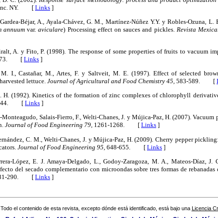
, Inc. NY. [
Links
]
 Gardea-Béjar, A., Ayala-Chávez, G. M., Martínez-Núñez Y.Y. y Robles-Ozuna, L. 
m annuum
var.
aviculare
) Processing effect on sauces and pickles.
Revista Mexica
hiralt, A. y Fito, P. (1998). The response of some properties of fruits to vacuum i
-73. [
Links
]
 M. I., Castañar, M., Artes, F. y Saltveit, M. E. (1997). Effect of selected bro
 harvested lettuce.
Journal of Agricultural and Food Chemistry 45,
583-589. [
. H. (1992). Kinetics of the formation of zinc complexes of chlorophyll derivativ
2344. [
Links
]
-Monteagudo, Salais-Fierro, F., Welti-Chanes, J. y Mújica-Paz, H. (2007). Vacuum 
n.
Journal of Food Engineering 79,
1261-1268. [
Links
]
rnández, C. M., Welti-Chanes, J. y Mújica-Paz, H. (2009). Cherry pepper pickling
cators.
Journal of Food Engineering 95,
648-655. [
Links
]
rrera-López, E. J. Amaya-Delgado, L., Godoy-Zaragoza, M. A., Mateos-Díaz, J. C
 Efecto del secado complementario con microondas sobre tres formas de rebanada
81-290. [
Links
]
Todo el contenido de esta revista, excepto dónde está identificado, está bajo una
Licencia 