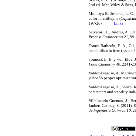
2nd ed. John Wiley & Sons
Montoya-Ballesteros, L. C.,
color in chiltepin (
Capsicu
197-207. [
Links
]
Salvatori, D., Andrés, A., C
Process Engineering 21,
59
Tomás-Barberán, F. A., Gil,
metabolism in item tissue of
Tonucci, L. H. y von Elbe, J
Food Chemistry 40,
2341-
Valdez-Fragoso, A., Martínez
jalapeño pepper optimizatio
Valdez-Fragoso, A., Sáenz-He
parameters and stability indi
Villalpando-Guzman, J., He
Jaubert-Garibay, S. (2011).
de Ingeniería Química 10,
2