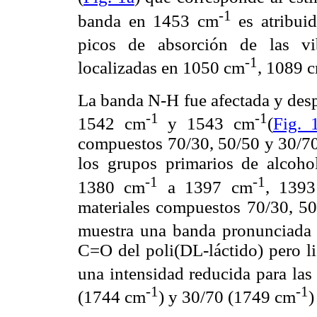
-1
banda en 1453 cm
es atribui
picos de absorción de las vi
-1
localizadas en 1050 cm
, 1089 
La banda N-H fue afectada y des
-1
-1
1542 cm
y 1543 cm
(
Fig. 
compuestos 70/30, 50/50 y 30/70.
los grupos primarios de alcoho
-1
-1
1380 cm
a 1397 cm
, 139
materiales compuestos 70/30, 50
muestra una banda pronunciada
C=O del poli(DL-láctido) pero l
una intensidad reducida para la
-1
-1
(1744 cm
) y 30/70 (1749 cm
)