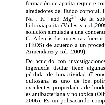
formación de apatita requiere co
alrededores del fluido corporal. 
+
+
2+
Na
, K
and Mg
de la solu
hidroxiapatita (Vallés y col.,200
solución simulada a una concentr
C. Además las muestras fueron pr
(TEOS) de acuerdo a un procedi
Armendariz y col., 2009).
De acuerdo con investigaciones
ingeniería tisular tiene alguna
pérdida de bioactividad (Leon
quitosana es uno de los polí
excelentes propiedades de biode
es antibacteriana y no toxica (Ol
2006). Es un polisacarido com