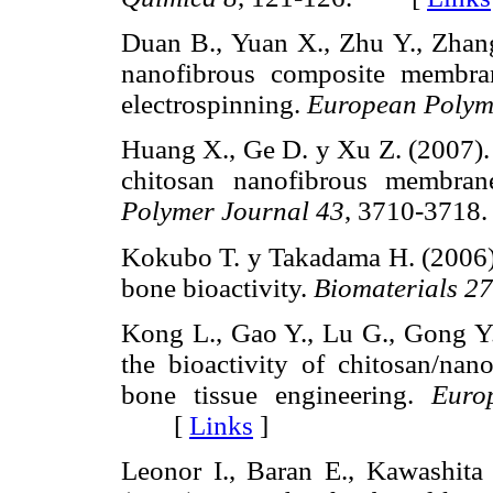
Duan B., Yuan X., Zhu Y., Zhang
nanofibrous composite membra
electrospinning.
European Polym
Huang X., Ge D. y Xu Z. (2007). 
chitosan nanofibrous membran
Polymer Journal 43
, 3710-37
Kokubo T. y Takadama H. (2006).
bone bioactivity.
Biomaterials 27
Kong L., Gao Y., Lu G., Gong Y
the bioactivity of chitosan/nan
bone tissue engineering.
Euro
[
Links
]
Leonor I., Baran E., Kawashit