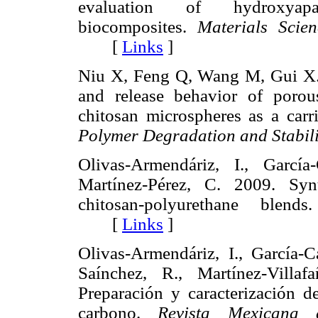
evaluation of hydroxyapatite
biocomposites.
Materials Scie
[
Links
]
Niu X, Feng Q, Wang M, Gui X. 
and release behavior of porous
chitosan microspheres as a carr
Polymer Degradation and Stabili
Olivas-Armendáriz, I., García-
Martínez-Pérez, C. 2009. Syn
chitosan-polyurethane blend
[
Links
]
Olivas-Armendáriz, I., García-Ca
Saínchez, R., Martínez-Villa
Preparación y caracterización 
carbono.
Revista Mexicana 