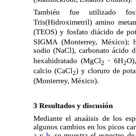
También fue utilizado fo
Tris(Hidroximetril) amino met
(TEOS) y fosfato diácido de po
SIGMA (Monterrey, México); h
sodio (NaCl), carbonato ácido
hexahidratado (MgCl
⋅ 6H
O)
2
2
calcio (CaCl
) y cloruro de pota
2
(Monterrey, México).
3 Resultados y discusión
Mediante el anaáisis de los espe
algunos cambios en los picos cara
a
y
b
, se muestra el espectro d