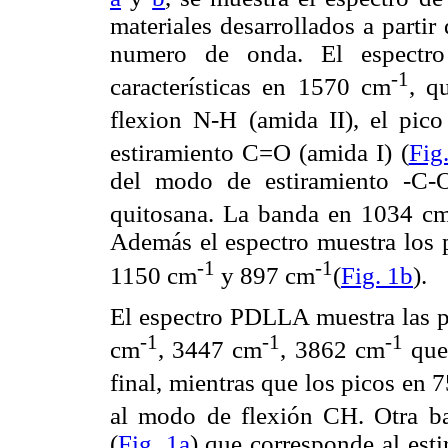
materiales desarrollados a partir
numero de onda. El espectro
-1
características en 1570 cm
, q
flexion N-H (amida II), el pic
estiramiento C=O (amida I) (
Fig
del modo de estiramiento -C-
quitosana. La banda en 1034 c
Además el espectro muestra los p
-1
-1
1150 cm
y 897 cm
(
Fig. 1b
).
El espectro PDLLA muestra las pr
-1
-1
-1
cm
, 3447 cm
, 3862 cm
que 
final, mientras que los picos en 
al modo de flexión CH. Otra ba
(
Fig. 1a
) que corresponde al est