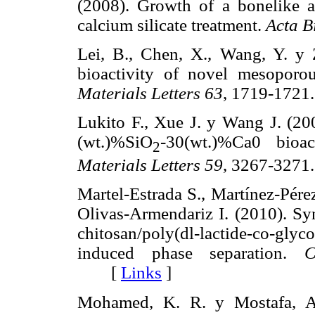
(2008). Growth of a bonelike ap
calcium silicate treatment.
Acta B
Lei, B., Chen, X., Wang, Y. y 
bioactivity of novel mesoporou
Materials Letters 63
, 1719-17
Lukito F., Xue J. y Wang J. (200
(wt.)%SiO
-30(wt.)%Ca0 bioac
2
Materials Letters 59
, 3267-32
Martel-Estrada S., Martínez-Pére
Olivas-Armendariz I. (2010). Syn
chitosan/poly(dl-lactide-co-gly
induced phase separation.
C
[
Links
]
Mohamed, K. R. y Mostafa, A.