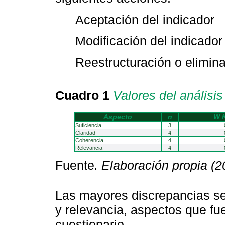
Aceptación del indicador
Modificación del indicador
Reestructuración o elimina
Cuadro 1
Valores del análisi
Aspecto
n
W K
Suficiencia
3
Claridad
4
Coherencia
4
Relevancia
4
Fuente
. Elaboración propia (2
Las mayores discrepancias se 
y relevancia, aspectos que fu
cuestionario.