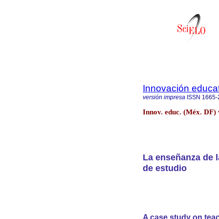
Innovación educat
versión impresa
ISSN
1665-
Innov. educ. (Méx. DF)
La enseñanza de la
de estudio
A case study on teac