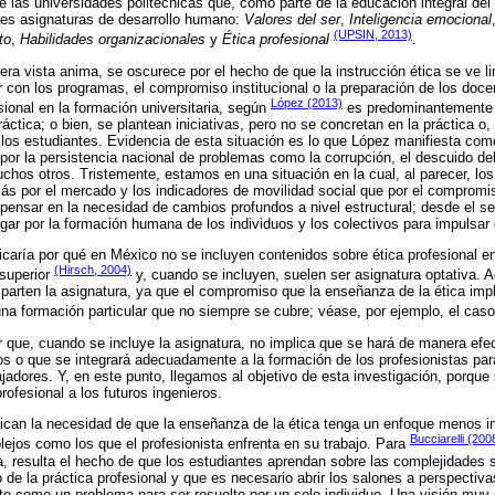
e las universidades politécnicas que, como parte de la educación integral del
tes asignaturas de desarrollo humano:
Valores del ser
,
Inteligencia emocional
(UPSIN, 2013)
to
,
Habilidades organizacionales
y
Ética profesional
.
era vista anima, se oscurece por el hecho de que la instrucción ética se ve l
r con los programas, el compromiso institucional o la preparación de los docen
López (2013)
sional en la formación universitaria, según
es predominantemente a
ráctica; o bien, se plantean iniciativas, pero no se concretan en la práctica o
 los estudiantes. Evidencia de esta situación es lo que López manifiesta com
por la persistencia nacional de problemas como la corrupción, el descuido de
uchos otros. Tristemente, estamos en una situación en la cual, al parecer, lo
s por el mercado y los indicadores de movilidad social que por el compromi
a pensar en la necesidad de cambios profundos a nivel estructural; desde el s
gar por la formación humana de los individuos y los colectivos para impulsar
licaría por qué en México no se incluyen contenidos sobre ética profesional 
(Hirsch, 2004)
superior
y, cuando se incluyen, suelen ser asignatura optativa. 
arten la asignatura, ya que el compromiso que la enseñanza de la ética impli
na formación particular que no siempre se cubre; véase, por ejemplo, el cas
ir que, cuando se incluye la asignatura, no implica que se hará de manera efec
 o que se integrará adecuadamente a la formación de los profesionistas par
adores. Y, en este punto, llegamos al objetivo de esta investigación, porque
rofesional a los futuros ingenieros.
ican la necesidad de que la enseñanza de la ética tenga un enfoque menos in
Bucciarelli (200
ejos como los que el profesionista enfrenta en su trabajo. Para
ra, resulta el hecho de que los estudiantes aprendan sobre las complejidades 
o de la práctica profesional y que es necesario abrir los salones a perspectiva
to como un problema para ser resuelto por un solo individuo. Una visión muy