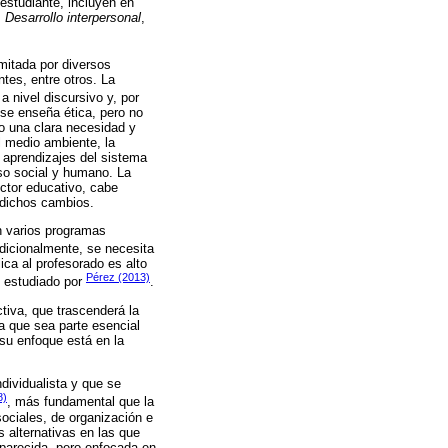
 estudiante, incluyen en
,
Desarrollo interpersonal
,
imitada por diversos
tes, entre otros. La
 nivel discursivo y, por
, se enseña ética, pero no
o una clara necesidad y
l medio ambiente, la
s aprendizajes del sistema
so social y humano. La
ector educativo, cabe
 dichos cambios.
en varios programas
Adicionalmente, se necesita
ca al profesorado es alto
Pérez (2013)
o estudiado por
.
tiva, que trascenderá la
a que sea parte esencial
 su enfoque está en la
dividualista y que se
8)
, más fundamental que la
sociales, de organización e
s alternativas en las que
 parecida, pero enfocada en