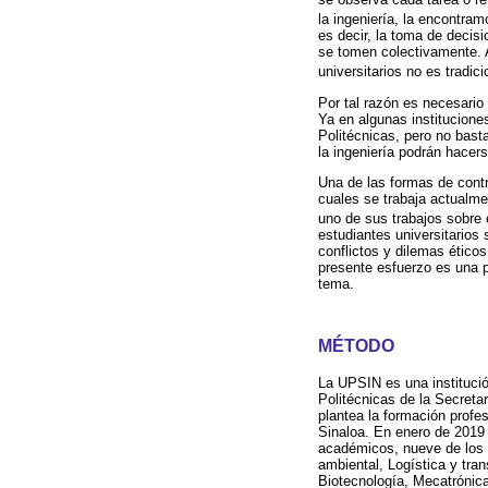
la ingeniería, la encontra
es decir, la toma de decisi
se tomen colectivamente. A
universitarios no es tradi
Por tal razón es necesario
Ya en algunas institucione
Politécnicas, pero no bast
la ingeniería podrán hace
Una de las formas de contri
cuales se trabaja actualme
uno de sus trabajos sobre 
estudiantes universitarios
conflictos y dilemas ético
presente esfuerzo es una p
tema.
MÉTODO
La UPSIN es una instituci
Politécnicas de la Secreta
plantea la formación prof
Sinaloa. En enero de 2019 
académicos, nueve de los c
ambiental, Logística y tra
Biotecnología, Mecatrónica