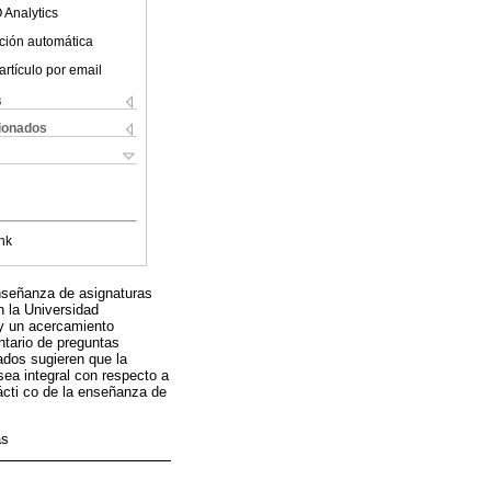
 Analytics
ción automática
artículo por email
s
cionados
nk
enseñanza de asignaturas
n la Universidad
 y un acercamiento
ntario de preguntas
ados sugieren que la
sea integral con respecto a
ácti co de la enseñanza de
as