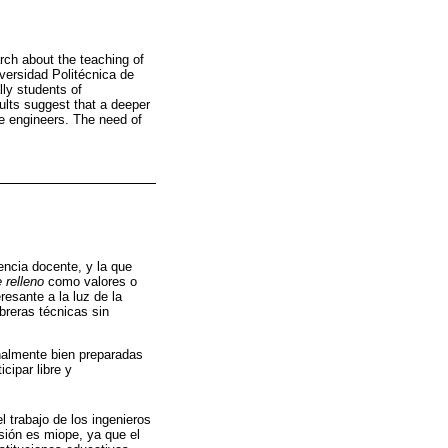
arch about the teaching of
iversidad Politécnica de
lly students of
ults suggest that a deeper
re engineers. The need of
encia docente, y la que
 relleno
como valores o
resante a la luz de la
breras técnicas sin
onalmente bien preparadas
cipar libre y
l trabajo de los ingenieros
sión es miope, ya que el