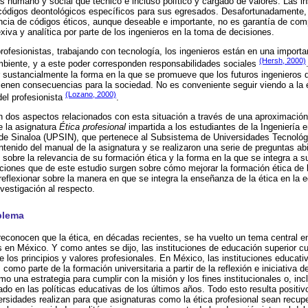
ás humano y social que técnico e incluso político y cargado de valores. Las i
 códigos deontológicos específicos para sus egresados. Desafortunadamente, 
ncia de códigos éticos, aunque deseable e importante, no es garantía de comp
exiva y analítica por parte de los ingenieros en la toma de decisiones.
ofesionistas, trabajando con tecnología, los ingenieros están en una important
(Hersh, 2000)
mbiente, y a este poder corresponden responsabilidades sociales
 sustancialmente la forma en la que se promueve que los futuros ingenieros d
ienen consecuencias para la sociedad. No es conveniente seguir viendo a la
(Lozano, 2000)
del profesionista
.
n dos aspectos relacionados con esta situación a través de una aproximación c
e la asignatura
Ética profesional
impartida a los estudiantes de la Ingeniería 
 de Sinaloa (UPSIN), que pertenece al Subsistema de Universidades Tecnológ
ntenido del manual de la asignatura y se realizaron una serie de preguntas abi
 sobre la relevancia de su formación ética y la forma en la que se integra a s
nes que de este estudio surgen sobre cómo mejorar la formación ética de lo
a reflexionar sobre la manera en que se integra la enseñanza de la ética en la 
estigación al respecto.
blema
econocen que la ética, en décadas recientes, se ha vuelto un tema central en
ios en México. Y como antes se dijo, las instituciones de educación superior 
e los principios y valores profesionales. En México, las instituciones educati
como parte de la formación universitaria a partir de la reflexión e iniciativa 
mo una estrategia para cumplir con la misión y los fines institucionales o, in
o en las políticas educativas de los últimos años. Todo esto resulta positiv
rsidades realizan para que asignaturas como la ética profesional sean recup