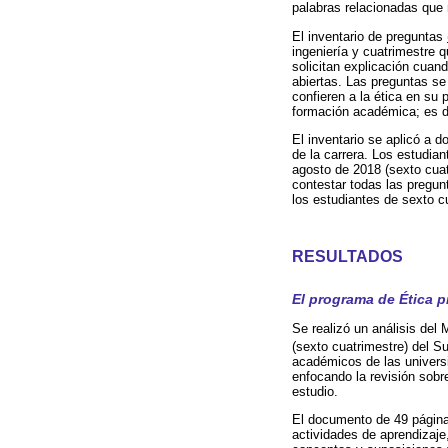
palabras relacionadas que 
El inventario de preguntas
ingeniería y cuatrimestre 
solicitan explicación cuan
abiertas. Las preguntas se
confieren a la ética en su 
formación académica; es dec
El inventario se aplicó a 
de la carrera. Los estudian
agosto de 2018 (sexto cuatr
contestar todas las pregun
los estudiantes de sexto c
RESULTADOS
El programa de Ética p
Se realizó un análisis de
(sexto cuatrimestre) del 
académicos de las universi
enfocando la revisión sobr
estudio.
El documento de 49 páginas
actividades de aprendizaje,