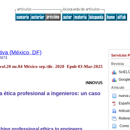
iva (México, DF)
Servicios 
2673
Revista
 vol.20 no.84 México sep./dic. 2020 Epub 03-Mar-2025
SciELO
Google
INNOVUS
Articulo
 ética profesional a ingenieros: un caso
nueva p
Españo
Artícu
Referen
Como c
hing professional ethics to engineers