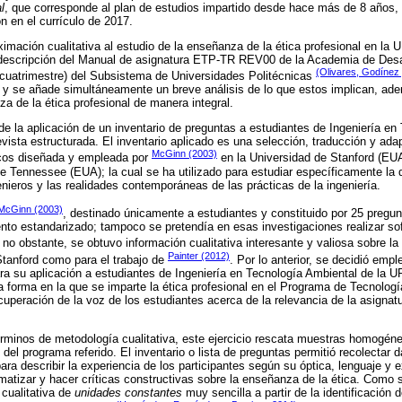
l
, que corresponde al plan de estudios impartido desde hace más de 8 años, 
n en el currículo de 2017.
imación cualitativa al estudio de la enseñanza de la ética profesional en la
 descripción del Manual de asignatura ETP-TR REV00 de la Academia de Des
(Olivares, Godínez
cuatrimestre) del Subsistema de Universidades Politécnicas
 y se añade simultáneamente un breve análisis de lo que estos implican, ad
a de la ética profesional de manera integral.
 la aplicación de un inventario de preguntas a estudiantes de Ingeniería en
vista estructurada. El inventario aplicado es una selección, traducción y adap
McGinn (2003)
icos diseñada y empleada por
en la Universidad de Stanford (EU
de Tennessee (EUA); la cual se ha utilizado para estudiar específicamente la 
enieros y las realidades contemporáneas de las prácticas de la ingeniería.
McGinn (2003)
, destinado únicamente a estudiantes y constituido por 25 pregu
to estandarizado; tampoco se pretendía en esas investigaciones realizar sof
; no obstante, se obtuvo información cualitativa interesante y valiosa sobre l
Painter (2012)
 Stanford como para el trabajo de
. Por lo anterior, se decidió empl
ara su aplicación a estudiantes de Ingeniería en Tecnología Ambiental de la 
la forma en la que se imparte la ética profesional en el Programa de Tecnolo
cuperación de la voz de los estudiantes acerca de la relevancia de la asignatu
rminos de metodología cualitativa, este ejercicio rescata muestras homogén
del programa referido. El inventario o lista de preguntas permitió recolectar 
ara describir la experiencia de los participantes según su óptica, lenguaje y e
matizar y hacer críticas constructivas sobre la enseñanza de la ética. Como s
 cualitativa de
unidades constantes
muy sencilla a partir de la identificación 