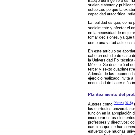
trabajo del ingeniero es m
suelen elaborar y publicar
esfuerzos porque la existe
capacidad autocrítica, refl
La realidad es que, como pr
socialmente y afectar el a
en la necesidad de mejorar
tomar decisiones, ya que t
como una virtud adicional 
En este artículo se aborda
cabo un estudio de caso d
la Universidad Politécnica
México. Se describió el co
tercer y sexto cuatrimestre
Además de las recomendacio
ejercicio realizado invita 
necesidad de hacer más inv
Planteamiento del pro
Pérez (2015)
Autores como
r
los currículos universitar
función en la apropiación d
incorporar estos elementos 
profesores y directivos; co
cambios que se han generad
esfuerzo que muchas unive