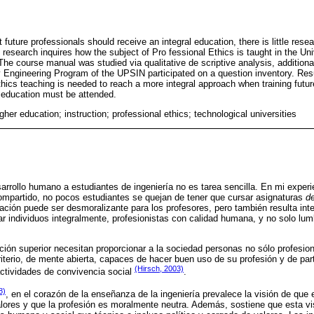
future professionals should receive an integral education, there is little rese
 research inquires how the subject of Pro fessional Ethics is taught in the Un
he course manual was studied via qualitative de scriptive analysis, additiona
Engineering Program of the UPSIN participated on a question inventory. Res
thics teaching is needed to reach a more integral approach when training futu
n education must be attended.
gher education; instruction; professional ethics; technological universities
sarrollo humano a estudiantes de ingeniería no es tarea sencilla. En mi experi
mpartido, no pocos estudiantes se quejan de tener que cursar asignaturas
de
uación puede ser desmoralizante para los profesores, pero también resulta inte
r individuos integralmente, profesionistas con calidad humana, y no solo lum
ción superior necesitan proporcionar a la sociedad personas no sólo profesi
iterio, de mente abierta, capaces de hacer buen uso de su profesión y de parti
(Hirsch, 2003)
ctividades de convivencia social
.
8)
, en el corazón de la enseñanza de la ingeniería prevalece la visión de que e
valores y que la profesión es moralmente neutra. Además, sostiene que esta vi