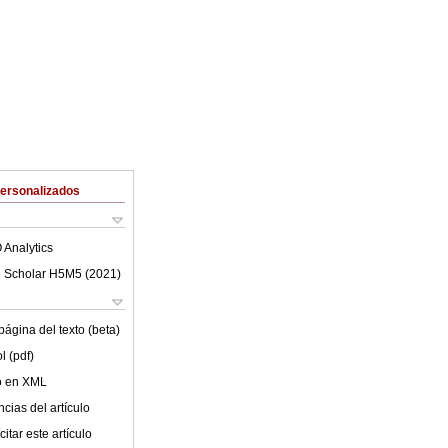
Personalizados
 Analytics
 Scholar H5M5 (
2021
)
ágina del texto (beta)
l (pdf)
lo en XML
cias del artículo
itar este artículo