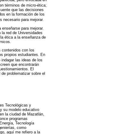
 en términos de micro-ética;
ecuente que las decisiones
dos en la formación de los
es necesario para mejorar.
a enseñarse para mejorar.
n la red de Universidades
 la ética a la enseñanza de
émicos.
s contenidos con los
os propios estudiantes. En
indagar las ideas de los
i creen que encontrarán
cuestionamientos. El
 de problematizar sobre el
des Tecnológicas y
5 y su modelo educativo
en la ciudad de Mazatlán,
n once programas
 Energía, Tecnología
genierías, como
o, aquí me refiero a la