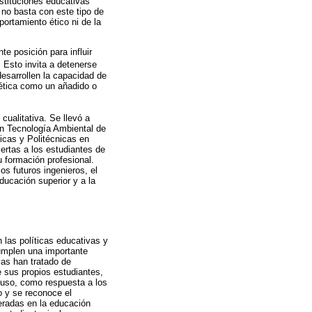
nstituciones educativas
no basta con este tipo de
ortamiento ético ni de la
e posición para influir
. Esto invita a detenerse
esarrollen la capacidad de
 ética como un añadido o
ualitativa. Se llevó a
en Tecnología Ambiental de
icas y Politécnicas en
ertas a los estudiantes de
u formación profesional.
s futuros ingenieros, el
educación superior y a la
 las políticas educativas y
cumplen una importante
vas han tratado de
de sus propios estudiantes,
cluso, como respuesta a los
o y se reconoce el
eradas en la educación