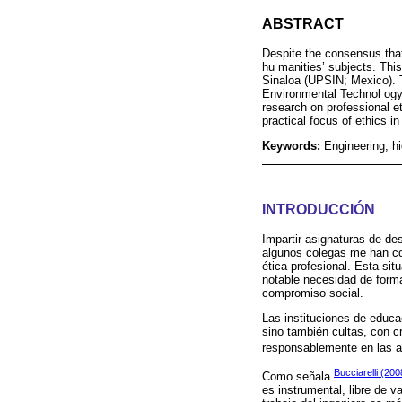
ABSTRACT
Despite the consensus that 
hu manities’ subjects. This
Sinaloa (UPSIN; Mexico). T
Environmental Technol ogy 
research on professional e
practical focus of ethics i
Keywords:
Engineering; hi
INTRODUCCIÓN
Impartir asignaturas de de
algunos colegas me han co
ética profesional. Esta sit
notable necesidad de forma
compromiso social.
Las instituciones de educa
sino también cultas, con cr
responsablemente en las a
Bucciarelli (200
Como señala
es instrumental, libre de 