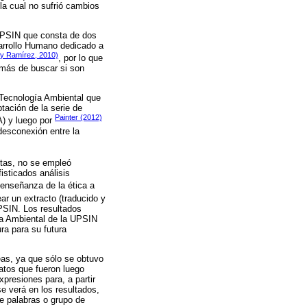
la cual no sufrió cambios
 UPSIN que consta de dos
arrollo Humano dedicado a
 y Ramírez, 2010)
, por lo que
emás de buscar si son
 Tecnología Ambiental que
tación de la serie de
Painter (2012)
A) y luego por
desconexión entre la
ntas, no se empleó
isticados análisis
a enseñanza de la ética a
ear un extracto (traducido y
UPSIN. Los resultados
gía Ambiental de la UPSIN
ra para su futura
eas, ya que sólo se obtuvo
datos que fueron luego
xpresiones para, a partir
e verá en los resultados,
de palabras o grupo de