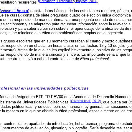
(Hernández, Fernández y Baptista, 2014)
resultaron recurrentes
.
(véase el
Anexo
)
solicita datos básicos de los estudiantes (nombre, género,
que se cursa); consta de siete preguntas: cuatro de elección única dicotómica 
do se ha respondido de manera afirmativa; una pregunta cerrada de escala no
 seleccionaron y se adaptaron para recuperar información sobre la relevancia
profesión y para saber su opinión sobre si el aprendizaje de la ética se da de 
ir, si se relaciona a la ética con problemáticas propias de la ingeniería.
dos grupos escolares que en su momento cursaban el cuarto y sexto cuatrimest
tes respondieron en el aula, en horas clase, en las fechas 12 y 13 de julio (cu
imestre). Antes de lo cual se les explicó brevemente el objetivo de las pregu
tas respondiendo de manera concisa y sincera. Es importante señalar que la a
uatrimestre se llevó a cabo durante la clase de
Ética profesional
.
rofesional en las universidades politécnicas
l Manual de Asignatura ETP-TR REV00 de la Academia de Desarrollo Humano so
(Olivares et al., 2010)
Subsistema de Universidades Politécnicas
, que busca ser út
dades politécnicas, y se describen, de manera muy general, las secciones qu
e la manera en la que se aborda la ética profesional, especialmente en los c
 contempla los apartados de introducción, ficha técnica, programa de estudi
 instrumentos de evaluación, glosario y bibliografía. Sería deseable realizar u