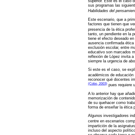
superior. Este es el caso d
sus programas las siguien
Habilidades del pensamien
Este escenario, que a prim
factores que tienen que ve
presencia de la ética profe
tanto, un pendiente en la p
tiene el efecto deseado en
ausencia confirmada ética 
exclusión escolar, entre m
educativo son marcados má
reflexión de López invita 
siempre la urgencia de abo
Si este es el caso, se exp
académicos de educación 
reconocer qué docentes imp
(Cobo, 2003)
pues requiere u
A lo anterior hay que añad
memorización de contenidos
de su quehacer como trabaj
forma de enseñar la ética p
Algunos investigadores ind
centre en escenarios compl
impartición de la asignatu
incluso del aspecto polític
se observa cada tarea o re