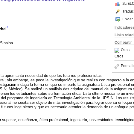
SciELO
Traduc
Enviar 
Indicadore
*
chel
Links rela
Compartir
Sinaloa
Otros
Otros
Permali
a apremiante necesidad de que los futu ros profesionistas
ral; sin embargo, es poca la investigación que se realiza con respecto a la 
tigación indaga la forma en que se imparte la asignatura Ética profesional e
SIN; México). Se realizó un análisis des criptivo del manual de la asignatura
 tienen los estudiantes sobre su formación ética. Esto último mediante un inve
s del programa de Ingeniería en Tecnología Ambiental de la UPSIN. Los result
esional ne cesita ser objeto de más investigación para lograr que su enfoque 
s futuros inge nieros y que es necesario atender la demanda de un enfoque pr
 superior; enseñanza; ética profesional; ingeniería; universidades tecnológic