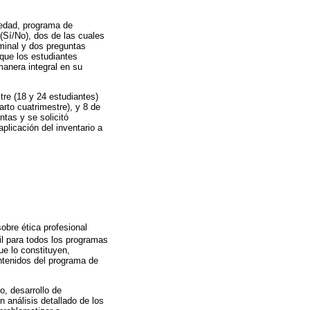
 edad, programa de
(Sí/No), dos de las cuales
minal y dos preguntas
 que los estudiantes
manera integral en su
re (18 y 24 estudiantes)
arto cuatrimestre), y 8 de
ntas y se solicitó
plicación del inventario a
bre ética profesional
il para todos los programas
e lo constituyen,
ontenidos del programa de
o, desarrollo de
n análisis detallado de los