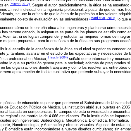
Painter (2012)
mos en
. Según el autor, tradicionalmente, la ética se ha enseñado
ones a nivel individual en la ingeniería profesional, a pesar de que es más fr
demás, se une la crítica de que la ética de la profesión o los valores adquiri
(Martí et al., 2011)
cionalmente objeto de evaluación en las universidades
, lo que 
 conocer cómo se le enseña ética a los ingenieros y plantearse cómo necesit
s hay terreno ganado, la asignatura es parte de los planes de estudio como e
a. Además, si se logran comprender y estudiar las mejores formas de integrar
rse mejores propuestas para la enseñanza de la ética en sus programas acad
buir al estudio de la enseñanza de la ética en el nivel superior es conocer lo
nte y, también, avanzar en el estudio de las expectativas y necesidades de l
Hirsch (2004)
ética profesional en México,
señaló como interesante y necesario 
 sobre lo que su profesión genera para la sociedad; además de preguntarles s
s en las organizaciones donde trabajarán y cómo los resolverían, entre otros 
rimera aproximación de índole cualitativa que pretende subrayar la necesidad
ón pública de educación superior que pertenece al Subsistema de Universida
ría de Educación Pública de México. La institución abrió sus puertas en 200
esional basada en competencias. El campus de esta universidad se encuentra 
se registró una matrícula de 4 066 estudiantes. En la institución se imparte
uales son ingenierías: Biotecnología, Mecatrónica, Biomédica, Informática,
nsporte, Nanotecnología, y Animación y efectos visuales. Algunas de estas in
 y Biomédica están incorporándose a nuevos diseños curriculares; sin embarg