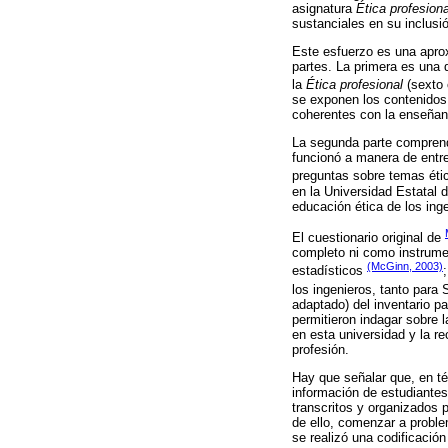
asignatura
Ética profesiona
sustanciales en su inclusió
Este esfuerzo es una aprox
partes. La primera es una
la
Ética profesional
(sexto 
se exponen los contenidos
coherentes con la enseñanz
La segunda parte comprende
funcionó a manera de entre
preguntas sobre temas ét
en la Universidad Estatal 
educación ética de los ing
El cuestionario original de
completo ni como instrumen
(McGinn, 2003)
estadísticos
los ingenieros, tanto para
adaptado) del inventario p
permitieron indagar sobre 
en esta universidad y la re
profesión.
Hay que señalar que, en té
información de estudiantes 
transcritos y organizados p
de ello, comenzar a proble
se realizó una codificación