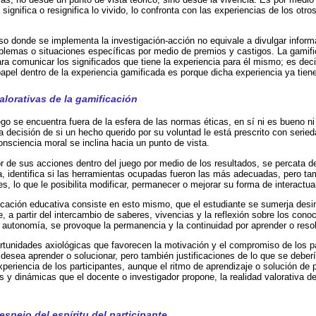
e significa o resignifica lo vivido, lo confronta con las experiencias de los otr
rso donde se implementa la investigación-acción no equivale a divulgar inform
blemas o situaciones específicas por medio de premios y castigos. La gamifi
 para comunicar los significados que tiene la experiencia para él mismo; es dec
apel dentro de la experiencia gamificada es porque dicha experiencia ya tiene
lorativas de la gamificación
uego se encuentra fuera de la esfera de las normas éticas, en sí ni es bueno n
 decisión de si un hecho querido por su voluntad le está prescrito con seried
nsciencia moral se inclina hacia un punto de vista.
or de sus acciones dentro del juego por medio de los resultados, se percata d
, identifica si las herramientas ocupadas fueron las más adecuadas, pero ta
, lo que le posibilita modificar, permanecer o mejorar su forma de interactuar
icación educativa consiste en esto mismo, que el estudiante se sumerja des
 a partir del intercambio de saberes, vivencias y la reflexión sobre los cono
la autonomía, se provoque la permanencia y la continuidad por aprender o reso
rtunidades axiológicas que favorecen la motivación y el compromiso de los p
e desea aprender o solucionar, pero también justificaciones de lo que se debe
xperiencia de los participantes, aunque el ritmo de aprendizaje o solución de
os y dinámicas que el docente o investigador propone, la realidad valorativa d
spejo del espíritu del participante