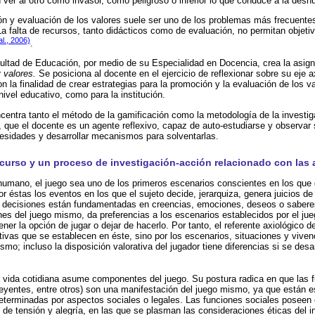
 ver al otro como invasor, como peligroso o inferior lo que conduce a la des
n y evaluación de los valores suele ser uno de los problemas más frecuente
La falta de recursos, tanto didácticos como de evaluación, no permitan objetiv
al., 2006)
.
cultad de Educación, por medio de su Especialidad en Docencia, crea la asig
 valores.
Se posiciona al docente en el ejercicio de reflexionar sobre su eje ax
on la finalidad de crear estrategias para la promoción y la evaluación de los 
nivel educativo, como para la institución.
centra tanto el método de la gamificación como la metodología de la investi
 que el docente es un agente reflexivo, capaz de auto-estudiarse y observar 
ecesidades y desarrollar mecanismos para solventarlas.
curso y un proceso de investigación-acción relacionado con las 
humano, el juego sea uno de los primeros escenarios conscientes en los que
r éstas los eventos en los que el sujeto decide, jerarquiza, genera juicios de 
s decisiones están fundamentadas en creencias, emociones, deseos o saberes
es del juego mismo, da preferencias a los escenarios establecidos por el jue
ner la opción de jugar o dejar de hacerlo. Por tanto, el referente axiológico d
ivas que se establecen en éste, sino por los escenarios, situaciones y vivenc
smo; incluso la disposición valorativa del jugador tiene diferencias si se desar
 vida cotidiana asume componentes del juego. Su postura radica en que las 
creyentes, entre otros) son una manifestación del juego mismo, ya que están e
eterminadas por aspectos sociales o legales. Las funciones sociales poseen 
 de tensión y alegría, en las que se plasman las consideraciones éticas del i