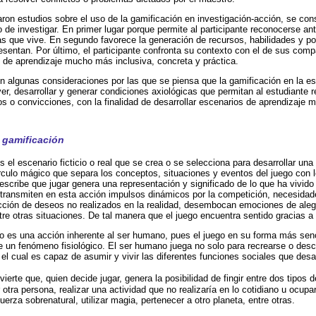
on estudios sobre el uso de la gamificación en investigación-acción, se con
o de investigar. En primer lugar porque permite al participante reconocerse an
as que vive. En segundo favorece la generación de recursos, habilidades y po
esentan. Por último, el participante confronta su contexto con el de sus co
 de aprendizaje mucho más inclusiva, concreta y práctica.
n algunas consideraciones por las que se piensa que la gamificación en la e
r, desarrollar y generar condiciones axiológicas que permitan al estudiante r
pios o convicciones, con la finalidad de desarrollar escenarios de aprendizaje
a gamificación
 el escenario ficticio o real que se crea o se selecciona para desarrollar una
rculo mágico que separa los conceptos, situaciones y eventos del juego con l
scribe que jugar genera una representación y significado de lo que ha vivido
o transmiten en esta acción impulsos dinámicos por la competición, necesida
cción de deseos no realizados en la realidad, desembocan emociones de alegrí
re otras situaciones. De tal manera que el juego encuentra sentido gracias a 
o es una acción inherente al ser humano, pues el juego en su forma más senci
 un fenómeno fisiológico. El ser humano juega no solo para recrearse o desc
el cual es capaz de asumir y vivir las diferentes funciones sociales que desar
ierte que, quien decide jugar, genera la posibilidad de fingir entre dos tipos 
otra persona, realizar una actividad que no realizaría en lo cotidiano u ocupar
uerza sobrenatural, utilizar magia, pertenecer a otro planeta, entre otras.