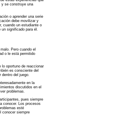
os y se construye una
ación o aprender una serie
cación debe movilizar y
ir, cuando un estudiante o
 un significado para él.
i malo. Pero cuando el
ad o le está permitido
e lo oportuno de reaccionar
mbién es consciente del
 dentro del juego.
interesadamente en la
cimientos discutidos en el
lver problemas.
articipantes, pues siempre
ría conocer. Los procesos
 problemas esté
el conocer siempre