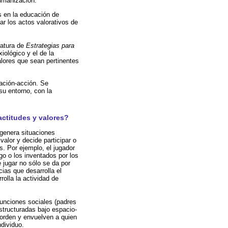
humanización.
s en la educación de
ar los actos valorativos de
natura de
Estrategias para
iológico y el de la
valores que sean pertinentes
gación-acción. Se
su entorno, con la
actitudes y valores?
 genera situaciones
valor y decide participar o
. Por ejemplo, el jugador
go o los inventados por los
e jugar no sólo se da por
ias que desarrolla el
rolla la actividad de
funciones sociales (padres
structuradas bajo espacio-
orden y envuelven a quien
ndividuo.