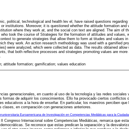
, political, technological and health lev el, have raised questions regarding 
s or institutions. Moreover, it is questioned whether the attitude formation an
stitution where they work at, and the social con text are aligned. The aim of th
 who took the course of Strategies for the formation of attitudes and values,
context to generate strategies that allow them to form at titudes and values in
 which they work. An action research methodology was used with a gamified pro
ties) were analyzed, which were collected as data. The results obtained allow 
ants, that both reflective processes and strategies promoting values are more a
.
; attitude formation; gamification; values education
rencias generacionales, en cuanto al uso de la tecnología y las redes sociales
 formas de adquirir los conocimientos. Ello ha provocado ciertos conflictos o
es educativos a la hora de enseñar. En particular, los maestros perciben que 
s clases, en comparación con generaciones anteriores.
eruniversitaria Euroamericana de Investigación en Competencias Mediáticas para la Ciudada
el II Congreso Internacional sobre Competencias Mediáticas, remarca que est
idemocráticas. Se reconoce que estas predican la separación y la desvaloriz