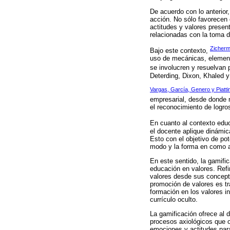
De acuerdo con lo anterior
acción. No sólo favorecen 
actitudes y valores presen
relacionadas con la toma d
Zicherm
Bajo este contexto,
uso de mecánicas, elemento
se involucren y resuelvan
Deterding, Dixon, Khaled 
Vargas, García, Genero y Piattin
empresarial, desde donde n
el reconocimiento de logro
En cuanto al contexto edu
el docente aplique dinámic
Esto con el objetivo de pot
modo y la forma en como a
En este sentido, la gamifi
educación en valores. Refi
valores desde sus concepto
promoción de valores es tr
formación en los valores i
currículo oculto.
La gamificación ofrece al 
procesos axiológicos que o
emociones y actitudes para