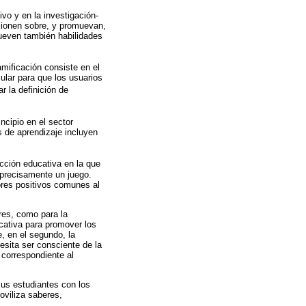
vo y en la investigación-
exionen sobre, y promuevan,
mueven también habilidades
ificación consiste en el
ular para que los usuarios
r la definición de
ncipio en el sector
s de aprendizaje incluyen
acción educativa en la que
 precisamente un juego.
lores positivos comunes al
res, como para la
ucativa para promover los
, en el segundo, la
esita ser consciente de la
 correspondiente al
sus estudiantes con los
oviliza saberes,