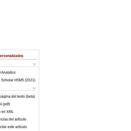
Personalizados
 Analytics
 Scholar H5M5 (
2021
)
ágina del texto (beta)
l (pdf)
lo en XML
cias del artículo
itar este artículo