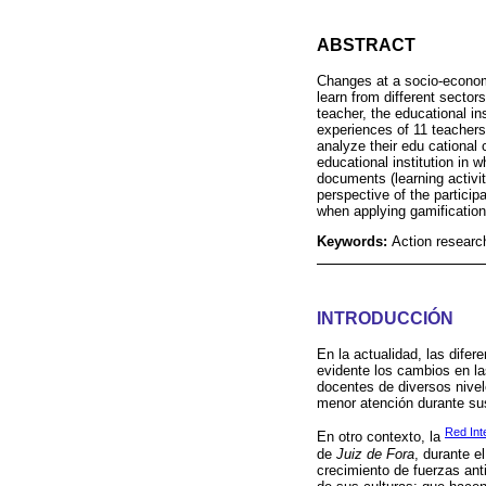
ABSTRACT
Changes at a socio-economic
learn from different sector
teacher, the educational in
experiences of 11 teachers
analyze their edu cational 
educational institution in
documents (learning activi
perspective of the particip
when applying gamification
Keywords:
Action research
INTRODUCCIÓN
En la actualidad, las dife
evidente los cambios en las
docentes de diversos nivel
menor atención durante su
Red Int
En otro contexto, la
de
Juiz de Fora
, durante 
crecimiento de fuerzas ant