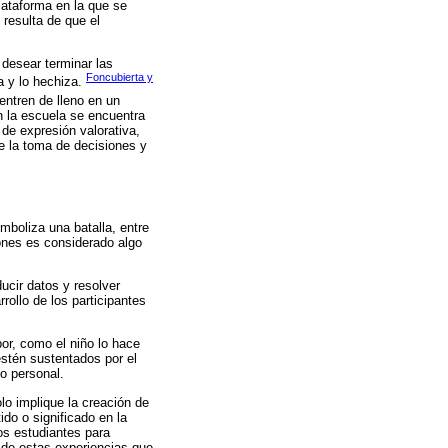
lataforma en la que se
resulta de que el
 desear terminar las
Foncubierta y
za y lo hechiza.
entren de lleno en un
n la escuela se encuentra
 de expresión valorativa,
e la toma de decisiones y
mboliza una batalla, entre
iones es considerado algo
ducir datos y resolver
rollo de los participantes
or, como el niño lo hace
estén sustentados por el
 o personal.
lo implique la creación de
do o significado en la
os estudiantes para
 de estas experiencias que