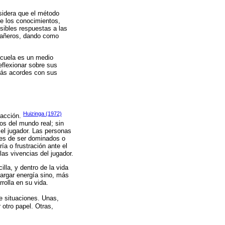
sidera que el método
te los conocimientos,
sibles respuestas a las
mpañeros, dando como
scuela es un medio
eflexionar sobre sus
 más acordes con sus
Huizinga (1972)
 acción.
os del mundo real; sin
 el jugador. Las personas
des de ser dominados o
a o frustración ante el
las vivencias del jugador.
lla, y dentro de la vida
argar energía sino, más
rolla en su vida.
de situaciones. Unas,
 otro papel. Otras,