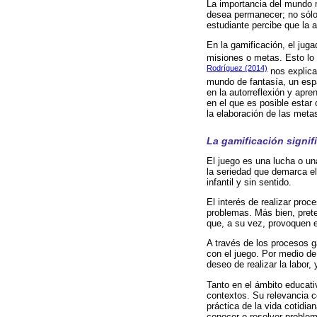
La importancia del mundo m
desea permanecer; no sólo 
estudiante percibe que la 
En la gamificación, el jug
misiones o metas. Esto lo s
Rodríguez (2014)
nos explica
mundo de fantasía, un espa
en la autorreflexión y apre
en el que es posible estar
la elaboración de las metas
La gamificación signifi
El juego es una lucha o un
la seriedad que demarca el 
infantil y sin sentido.
El interés de realizar proc
problemas. Más bien, prete
que, a su vez, provoquen e
A través de los procesos g
con el juego. Por medio de
deseo de realizar la labor
Tanto en el ámbito educati
contextos. Su relevancia c
práctica de la vida cotidi
conocer o resolver problem