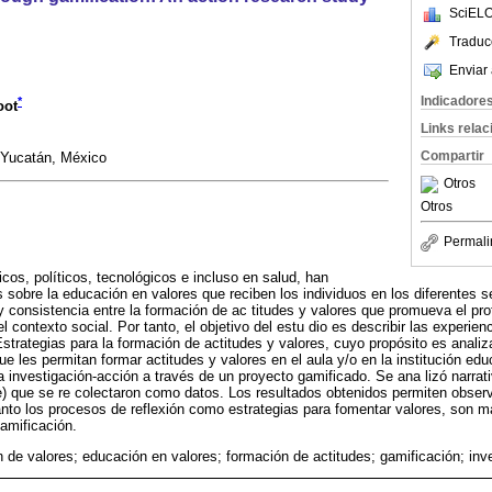
SciELO
Traduc
Enviar 
Indicadore
*
oot
Links rela
Compartir
 Yucatán, México
Otros
Otros
Permali
s, políticos, tecnológicos e incluso en salud, han
sobre la educación en valores que reciben los individuos en los diferentes se
 consistencia entre la formación de ac titudes y valores que promueva el profe
l contexto social. Por tanto, el objetivo del estu dio es describir las experie
Estrategias para la formación de actitudes y valores, cuyo propósito es anali
ue les permitan formar actitudes y valores en el aula y/o en la institución edu
 investigación-acción a través de un proyecto gamificado. Se ana lizó narra
e) que se re colectaron como datos. Los resultados obtenidos permiten observ
tanto los procesos de reflexión como estrategias para fomentar valores, son má
gamificación.
 de valores; educación en valores; formación de actitudes; gamificación; inv