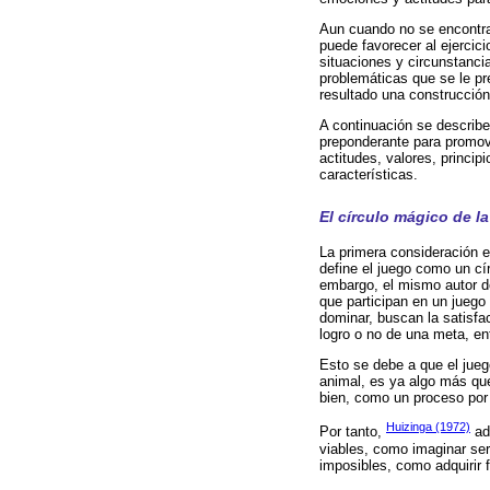
Aun cuando no se encontrar
puede favorecer al ejercici
situaciones y circunstanci
problemáticas que se le pr
resultado una construcción
A continuación se describe
preponderante para promove
actitudes, valores, princi
características.
El círculo mágico de l
La primera consideración es
define el juego como un cí
embargo, el mismo autor de
que participan en un jueg
dominar, buscan la satisfa
logro o no de una meta, ent
Esto se debe a que el jueg
animal, es ya algo más que
bien, como un proceso por 
Huizinga (1972)
Por tanto,
adv
viables, como imaginar ser 
imposibles, como adquirir f