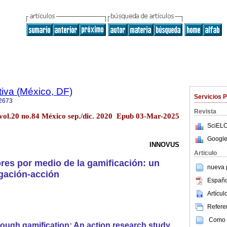
iva (México, DF)
Servicios 
2673
Revista
 vol.20 no.84 México sep./dic. 2020 Epub 03-Mar-2025
SciELO
Google
INNOVUS
Articulo
res por medio de la gamificación: un
nueva p
igación-acción
Españo
Artícu
Referen
Como c
rough gamification: An action research study