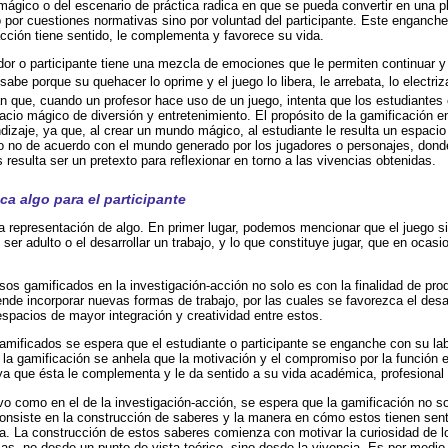
ágico o del escenario de práctica radica en que se pueda convertir en una p
por cuestiones normativas sino por voluntad del participante. Este enganche 
acción tiene sentido, le complementa y favorece su vida.
ador o participante tiene una mezcla de emociones que le permiten continuar y
abe porque su quehacer lo oprime y el juego lo libera, le arrebata, lo electri
n que, cuando un profesor hace uso de un juego, intenta que los estudiantes 
cio mágico de diversión y entretenimiento. El propósito de la gamificación e
ndizaje, ya que, al crear un mundo mágico, al estudiante le resulta un espacio
 o no de acuerdo con el mundo generado por los jugadores o personajes, dond
 resulta ser un pretexto para reflexionar en torno a las vivencias obtenidas.
ca algo para el participante
a representación de algo. En primer lugar, podemos mencionar que el juego si
ser adulto o el desarrollar un trabajo, y lo que constituye jugar, que en ocas
esos gamificados en la investigación-acción no solo es con la finalidad de pro
nde incorporar nuevas formas de trabajo, por las cuales se favorezca el desar
spacios de mayor integración y creatividad entre estos.
amificados se espera que el estudiante o participante se enganche con su lab
 la gamificación se anhela que la motivación y el compromiso por la función 
, ya que ésta le complementa y le da sentido a su vida académica, profesional
vo como en el de la investigación-acción, se espera que la gamificación no so
onsiste en la construcción de saberes y la manera en cómo estos tienen senti
ana. La construcción de estos saberes comienza con motivar la curiosidad de l
as, no desde un punto de vista teórico, sino desde la vivencia. Es por medio