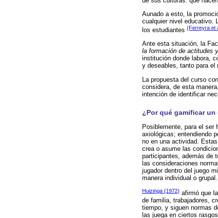
de sus culturas: que hacen
Aunado a esto, la promoció
cualquier nivel educativo. 
(Ferreyra et 
los estudiantes
Ante esta situación, la Fa
la formación de actitudes y
institución donde labora, c
y deseables, tanto para el 
La propuesta del curso con
considera, de esta manera,
intención de identificar n
¿Por qué gamificar un 
Posiblemente, para el ser 
axiológicas; entendiendo po
no en una actividad. Esta
crea o asume las condicion
participantes, además de te
las consideraciones normat
jugador dentro del juego mi
manera individual o grupal.
Huizinga (1972)
afirmó que la
de familia, trabajadores, 
tiempo, y siguen normas d
las juega en ciertos rasgos