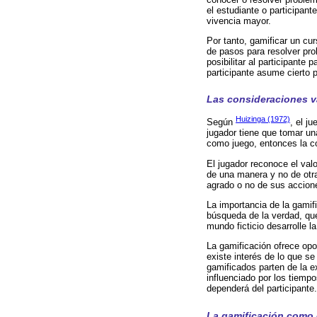
el estudiante o participant
vivencia mayor.
Por tanto, gamificar un cu
de pasos para resolver pro
posibilitar al participante
participante asume cierto p
Las consideraciones va
Huizinga (1972)
Según
, el j
jugador tiene que tomar una
como juego, entonces la co
El jugador reconoce el val
de una manera y no de otra
agrado o no de sus acciones
La importancia de la gamif
búsqueda de la verdad, que,
mundo ficticio desarrolle 
La gamificación ofrece opo
existe interés de lo que s
gamificados parten de la e
influenciado por los tiemp
dependerá del participante.
La gamificación como e