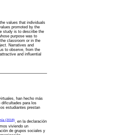
the values that individuals
d values promoted by the
e study is to describe the
 whose purpose was to
 the classroom or in the
ject. Narratives and
us to observe, from the
ttractive and influential
 virtuales, han hecho más
 dificultades para los
los estudiantes prestan
nía (2018)
, en la declaración
amos viviendo un
ación de grupos sociales y