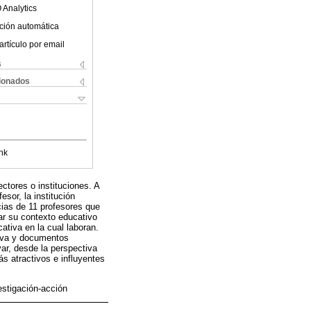
 Analytics
ción automática
artículo por email
s
cionados
nk
ctores o instituciones. A
sor, la institución
ncias de 11 profesores que
zar su contexto educativo
cativa en la cual laboran.
tiva y documentos
ar, desde la perspectiva
s atractivos e influyentes
estigación-acción