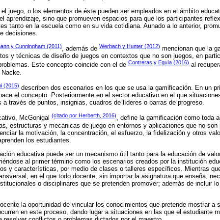
, el juego, o los elementos de éste pueden ser empleados en el ámbito educati
el aprendizaje, sino que promueven espacios para que los participantes refl
tes tanto en la escuela como en su vida cotidiana. Aunado a lo anterior, pro
e decisiones.
ann y Cunningham (2011)
Werbach y Hunter (2012)
, además de
mencionan que la gam
s y técnicas de diseño de juegos en contextos que no son juegos, en partic
Contreras y Eguía (2016)
 problemas. Este concepto coincide con el de
al recupera
y Nacke.
i (2015)
describen dos escenarios en los que se usa la gamificación. En un pri
ace el concepto. Posteriormente en el sector educativo en el que situacione
s a través de puntos, insignias, cuadros de líderes o barras de progreso.
(citado por Herberth, 2016)
cativo, McGonigal
, define la gamificación como toda 
as, estructuras y mecánicas de juego en entornos y aplicaciones que no son
enciar la motivación, la concentración, el esfuerzo, la fidelización y otros va
prenden los estudiantes.
cación educativa puede ser un mecanismo útil tanto para la educación de valo
riéndose al primer término como los escenarios creados por la institución ed
s y características, por medio de clases o talleres específicos. Mientras que
ansversal, en el que todo docente, sin importar la asignatura que enseña, nec
nstitucionales o disciplinares que se pretenden promover; además de incluir lo
docente la oportunidad de vincular los conocimientos que pretende mostrar a 
curren en este proceso, dando lugar a situaciones en las que el estudiante m
 resolver conflictos o problemas dictados por el maestro.