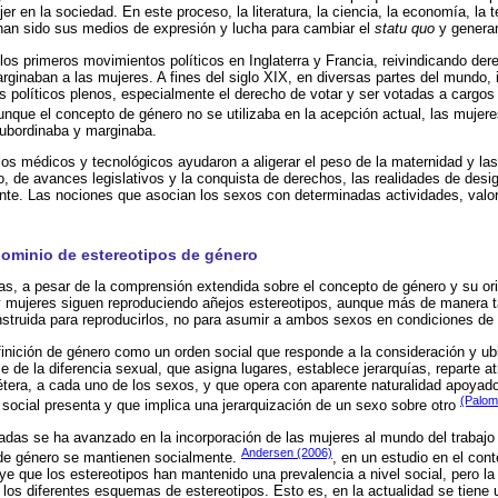
jer en la sociedad. En este proceso, la literatura, la ciencia, la economía, la 
 han sido sus medios de expresión y lucha para cambiar el
statu quo
y generar
n los primeros movimientos políticos en Inglaterra y Francia, reivindicando de
ginaban a las mujeres. A fines del siglo XIX, en diversas partes del mundo, i
 políticos plenos, especialmente el derecho de votar y ser votadas a cargos
unque el concepto de género no se utilizaba en la acepción actual, las mujere
 subordinaba y marginaba.
llos médicos y tecnológicos ayudaron a aligerar el peso de la maternidad y la
lo, de avances legislativos y la conquista de derechos, las realidades de des
te. Las nociones que asocian los sexos con determinadas actividades, valor
dominio de estereotipos de género
, a pesar de la comprensión extendida sobre el concepto de género y su ori
 mujeres siguen reproduciendo añejos estereotipos, aunque más de manera tá
nstruida para reproducirlos, no para asumir a ambos sexos en condiciones de 
inición de género como un orden social que responde a la consideración y ub
e de la diferencia sexual, que asigna lugares, establece jerarquías, reparte a
cétera, a cada uno de los sexos, y que opera con aparente naturalidad apoyad
(Palom
social presenta y que implica una jerarquización de un sexo sobre otro
das se ha avanzado en la incorporación de las mujeres al mundo del trabajo 
Andersen (2006)
s de género se mantienen socialmente.
, en un estudio en el con
e que los estereotipos han mantenido una prevalencia a nivel social, pero l
e los diferentes esquemas de estereotipos. Esto es, en la actualidad se tiene