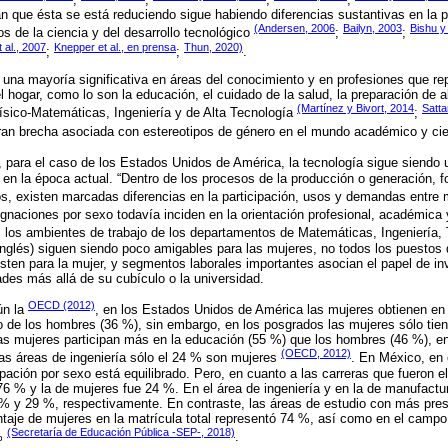
n que ésta se está reduciendo sigue habiendo diferencias sustantivas en la 
(Andersen, 2006
Bailyn, 2003
Bishu y
 de la ciencia y del desarrollo tecnológico
;
;
t al., 2007
Knepper et al., en prensa
Thun, 2020)
;
;
.
una mayoría significativa en áreas del conocimiento y en profesiones que r
el hogar, como lo son la educación, el cuidado de la salud, la preparación de 
(Martínez y Bivort, 2014
Satta
ísico-Matemáticas, Ingeniería y de Alta Tecnología
;
gran brecha asociada con estereotipos de género en el mundo académico y cie
, para el caso de los Estados Unidos de América, la tecnología sigue siendo 
 en la época actual. “Dentro de los procesos de la producción o generación, f
s, existen marcadas diferencias en la participación, usos y demandas entre
ignaciones por sexo todavía inciden en la orientación profesional, académica y
, los ambientes de trabajo de los departamentos de Matemáticas, Ingeniería,
nglés) siguen siendo poco amigables para las mujeres, no todos los puestos 
isten para la mujer, y segmentos laborales importantes asocian el papel de i
ades más allá de su cubículo o la universidad.
OECD (2012)
ún la
, en los Estados Unidos de América las mujeres obtienen en
 de los hombres (36 %), sin embargo, en los posgrados las mujeres sólo tie
as mujeres participan más en la educación (55 %) que los hombres (46 %), e
(OECD, 2012)
las áreas de ingeniería sólo el 24 % son mujeres
. En México, en e
ipación por sexo está equilibrado. Pero, en cuanto a las carreras que fueron e
6 % y la de mujeres fue 24 %. En el área de ingeniería y en la de manufactu
 % y 29 %, respectivamente. En contraste, las áreas de estudio con más pre
taje de mujeres en la matrícula total representó 74 %, así como en el campo 
(Secretaría de Educación Pública -SEP-, 2018)
 %
.