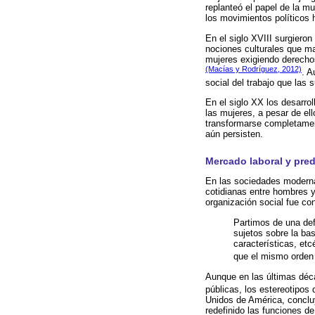
replanteó el papel de la mu
los movimientos políticos
En el siglo XVIII surgiero
nociones culturales que mar
mujeres exigiendo derechos
(Macías y Rodríguez, 2012)
. A
social del trabajo que las
En el siglo XX los desarro
las mujeres, a pesar de el
transformarse completamen
aún persisten.
Mercado laboral y pre
En las sociedades modernas
cotidianas entre hombres y
organización social fue co
Partimos de una def
sujetos sobre la bas
características, et
que el mismo orden 
Aunque en las últimas déca
públicas, los estereotipo
Unidos de América, concluy
redefinido las funciones d