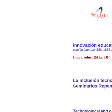
Innovación educat
versión impresa
ISSN
1665-
Innov. educ. (Méx. DF)
La inclusión tecn
Seminarios Repens
Technological and g