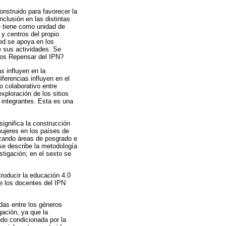
onstruido para favorecer la
nclusión en las distintas
e tiene como unidad de
y centros del propio
Red se apoya en los
e sus actividades. Se
rios Repensar del IPN?
s influyen en la
ferencias influyen en el
o colaborativo entre
exploración de los sitios
s integrantes. Esta es una
ignifica la construcción
ujeres en los países de
izando áreas de posgrado e
 se describe la metodología
stigación; en el sexto se
troducir la educación 4.0
ue los docentes del IPN
das entre los géneros
gación, ya que la
ndo condicionada por la