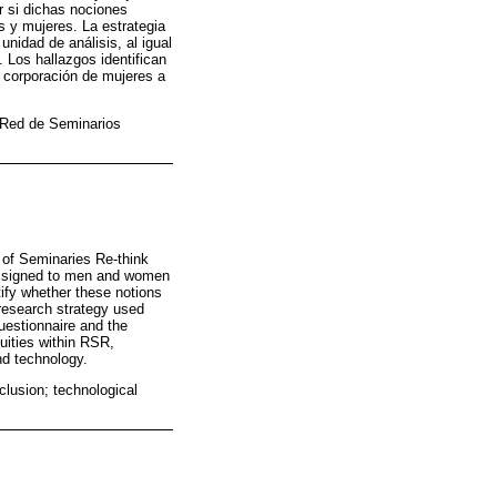
r si dichas nociones
 y mujeres. La estrategia
nidad de análisis, al igual
. Los hallazgos identifican
n corporación de mujeres a
l; Red de Seminarios
 of Seminaries Re-think
 assigned to men and women
ify whether these notions
research strategy used
uestionnaire and the
quities within RSR,
nd technology.
clusion; technological