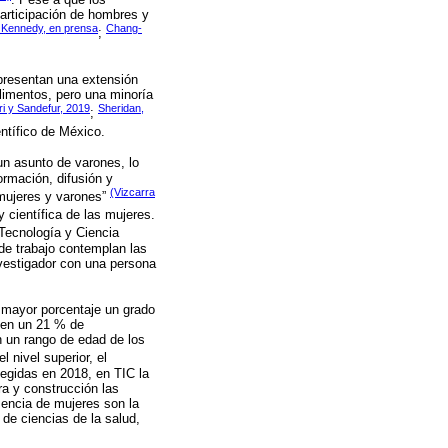
participación de hombres y
 Kennedy, en prensa
Chang-
;
epresentan una extensión
alimentos, pero una minoría
ri y Sandefur, 2019
Sheridan,
;
ntífico de México.
un asunto de varones, lo
ormación, difusión y
(Vizcarra
 mujeres y varones”
 científica de las mujeres.
 Tecnología y Ciencia
de trabajo contemplan las
nvestigador con una persona
 mayor porcentaje un grado
nen un 21 % de
n un rango de edad de los
l nivel superior, el
legidas en 2018, en TIC la
ra y construcción las
sencia de mujeres son la
de ciencias de la salud,