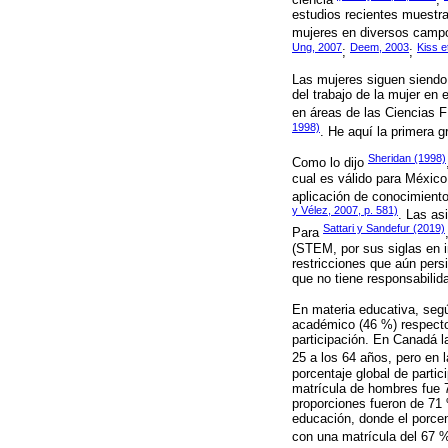
estudios recientes muestra
mujeres en diversos campos
Ung, 2007
Deem, 2003
Kiss e
;
;
Las mujeres siguen siendo 
del trabajo de la mujer en 
en áreas de las Ciencias F
1998)
. He aquí la primera 
Sheridan (1998)
Como lo dijo
cual es válido para México
aplicación de conocimiento
y Vélez, 2007, p. 581)
. Las as
Sattari y Sandefur (2019)
Para
(STEM, por sus siglas en i
restricciones que aún pers
que no tiene responsabilid
En materia educativa, seg
académico (46 %) respecto
participación. En Canadá l
25 a los 64 años, pero en 
porcentaje global de partic
matrícula de hombres fue 7
proporciones fueron de 71
educación, donde el porcen
con una matrícula del 67