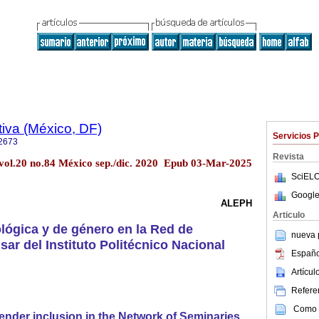
iva (México, DF)
Servicios 
2673
Revista
 vol.20 no.84 México sep./dic. 2020 Epub 03-Mar-2025
SciELO
Google
ALEPH
Articulo
ológica y de género en la Red de
nueva p
ar del Instituto Politécnico Nacional
Españo
Artícu
Referen
Como c
ender inclusion in the Network of Seminaries