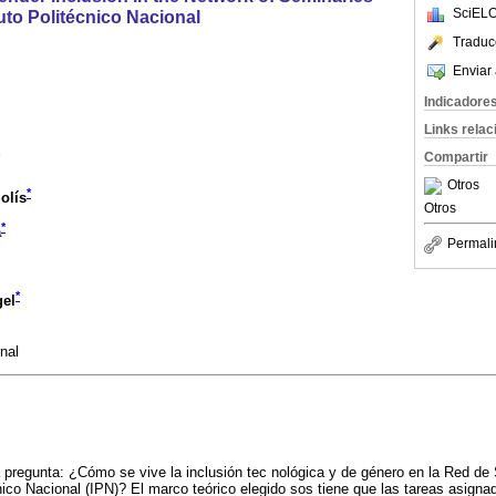
SciELO
tuto Politécnico Nacional
Traduc
Enviar 
Indicadore
Links rela
Compartir
Otros
*
olís
Otros
*
a
Permali
*
gel
onal
a pregunta: ¿Cómo se vive la inclusión tec nológica y de género en la Red d
cnico Nacional (IPN)? El marco teórico elegido sos tiene que las tareas asig