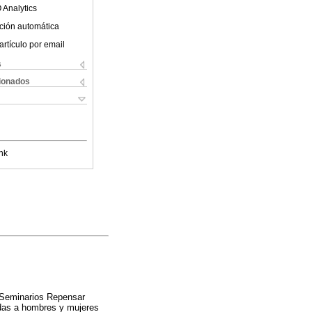
 Analytics
ción automática
artículo por email
s
cionados
nk
e Seminarios Repensar
nadas a hombres y mujeres