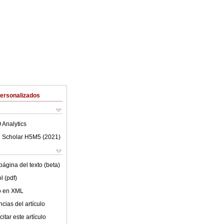
Personalizados
 Analytics
 Scholar H5M5 (
2021
)
ágina del texto (beta)
l (pdf)
lo en XML
cias del artículo
itar este artículo