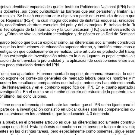
jetivo identificar capacidades que el Instituto Politécnico Nacional (IPN) ha c
 docentes, así como puntualizar las barreras que aún persisten y limitan la i
o realiza. Se buscó concretar este objetivo a partir de un estudio de caso qu
ios Repensar (RSR), la cual integra docentes de distintas escuelas, unidades 
da, académicos de otras escuelas del país y del extranjero. El trabajo de la 
as Tecnologías de la Información y la Comunicación (TIC) para el desarrollo d
ta: ¿Cómo se vive la inclusión tecnológica y de género en la Red de Semina
marco teórico que busca explicar cómo las diferencias socialmente construida
s que las instituciones de educación superior ofertan, y también cómo esas di
estigación que cotidianamente se realiza. Este artículo es producto del trabaj
ó una estrategia de investigación mixta en la cual jugaron un papel central la 
lización de entrevistas a profundidad y la aplicación de cuestionarios entre su
tema poco estudiado dentro del IPN.
a de cinco apartados. El primer apartado expone, de manera resumida, lo que s
ndo expone los contextos generales del mercado laboral para los hombres y m
uestra los resultados comparables que trabajos anteriores han obtenido anal
s de Norteamérica y en el contexto específico del IPN. En el cuarto apartado
nvestigación. En el quinto se describe el objeto de estudio de la presente inve
or último, las conclusiones.
 tiene como referencia de contraste las metas que el IPN se ha fijado para in
a parte de la investigación consistió en ubicar cuáles son las competencias q
der incursionar en los ambientes que la educación 4.0 demanda.
 a prueba en el presente artículo es que las diferencias socialmente construi
 trabajo en la Red. Esta hipótesis se confirma en el presente trabajo de investi
rantes en las distintas tareas, pero especialmente como ponentes, sigue esta