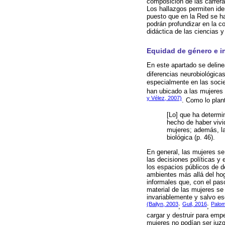
composición de las carrera
Los hallazgos permiten iden
puesto que en la Red se ha
podrán profundizar en la c
didáctica de las ciencias y
Equidad de género e in
En este apartado se deline
diferencias neurobiológica
especialmente en las socie
han ubicado a las mujeres 
y Vélez, 2007)
. Como lo pla
[Lo] que ha determi
hecho de haber vivi
mujeres; además, la
biológica (p. 46).
En general, las mujeres se
las decisiones políticas y
los espacios públicos de d
ambientes más allá del hog
informales que, con el pas
material de las mujeres se
invariablemente y salvo es
(Bailyn, 2003
Guil, 2016
Palom
;
;
cargar y destruir para em
mujeres no podían ser juzg