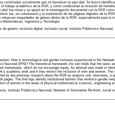
pos construidos socialmente que no favorecen la equi dad. Se buscó identifica
 el trabajo académico de la RSR, y cómo condicionan la inclusión de hombres
 pleó fue mixta y se apoyó en la investigación documental con la RSR como u
trevis tas, un cuestionario y la exploración de las páginas digitales de la RSR
ue refuerzan inequidades de género dentro de la RSR, especialmente para la i
co-Matemáticas, Ingeniería y Tecnología.
s de género; inclusión digital; inclusión social; Instituto Politécnico Naciona
uestion: How is technological and gender inclusion experienced in the Network
nico Nacional (IPN)? The theoretical framework cho sen holds that the tasks
ted stereotypes, which do not encourage equity. An attempt was made to ident
rk’s academic work and if they restrict the inclusion of men and women. The 
ed by documentary research about the RSR as analysis unit, interviews, a q
b pages. The find ings identify institutional barriers that reinforce gender ine
ration of women in the areas of physical-mathematical sciences, engineering a
ces; Instituto Politécnico Nacional; Network of Seminaries Re-think; social in