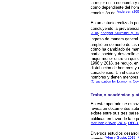
la mujer en la economía y 
como dependiente del hombr
Andersen (200
conclusión de
En un estudio realizado po
concluyendo la prevalencia
2018
Knepper, Scutelnicu y Te
;
ingreso de manera general 
amplió en demerito de las
cómo ha cambiado de manera
participación y desarrollo
mujer menor entre un quince
1998 y 2018, se redujo, en
distribución de hombres y 
canadienses. En el caso de
hombres y tienen menores p
(Organization for Economic Co
Trabajo académico y ci
En este apartado se esboz
revisaron documentos sobre
existe entre sus tres país
públicas en favor de la eq
Martínez y Bivort, 2014
OECD,
;
Diversos estudios desarrol
(Allen y Gupta, 2018
ciencia
;