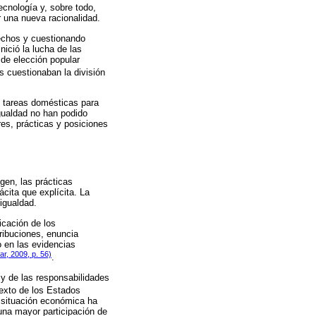
tecnología y, sobre todo,
 una nueva racionalidad.
rechos y cuestionando
nició la lucha de las
 de elección popular
s cuestionaban la división
s tareas domésticas para
igualdad no han podido
es, prácticas y posiciones
gen, las prácticas
cita que explícita. La
igualdad.
icación de los
tribuciones, enuncia
o en las evidencias
ar, 2009, p. 56)
.
y de las responsabilidades
texto de los Estados
a situación económica ha
 una mayor participación de