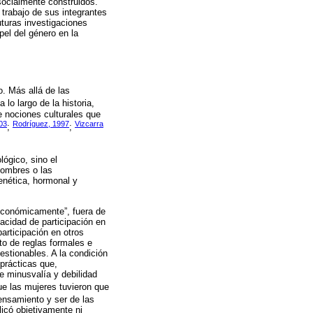
socialmente construidos.
e trabajo de sus integrantes
turas investigaciones
pel del género en la
o. Más allá de las
 a lo largo de la historia,
e nociones culturales que
003
Rodríguez, 1997
Vizcarra
;
;
ógico, sino el
hombres o las
enética, hormonal y
 económicamente”, fuera de
acidad de participación en
articipación en otros
to de reglas formales e
estionables. A la condición
 prácticas que,
e minusvalía y debilidad
ue las mujeres tuvieron que
pensamiento y ser de las
icó objetivamente ni