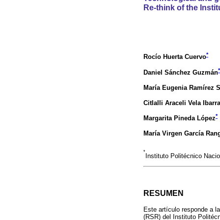
Re-think of the Insti
*
Rocío Huerta Cuervo
*
Daniel Sánchez Guzmán
María Eugenia Ramírez S
Citlalli Araceli Vela Ibarr
*
Margarita Pineda López
María Virgen García Ran
*
Instituto Politécnico Naci
RESUMEN
Este artículo responde a l
(RSR) del Instituto Polité