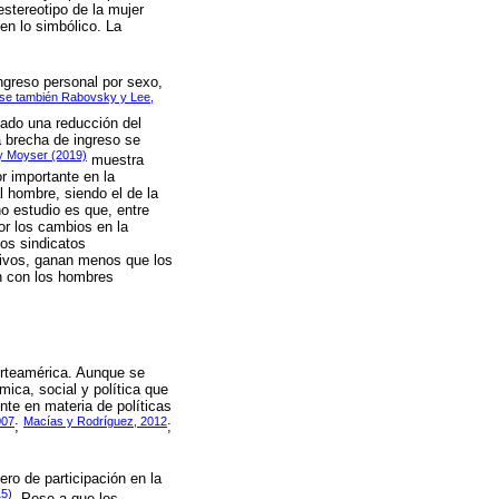
stereotipo de la mujer
en lo simbólico. La
ngreso personal por sexo,
se también Rabovsky y Lee,
tado una reducción del
a brecha de ingreso se
n y Moyser (2019)
muestra
r importante en la
l hombre, siendo el de la
ho estudio es que, entre
or los cambios en la
los sindicatos
tivos, ganan menos que los
ón con los hombres
orteamérica. Aunque se
ica, social y política que
te en materia de políticas
007
Macías y Rodríguez, 2012
;
;
ro de participación en la
15)
. Pese a que los