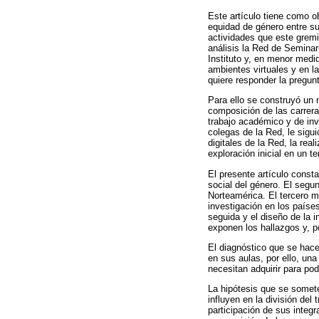
Este artículo tiene como ob
equidad de género entre sus
actividades que este gremi
análisis la Red de Seminar
Instituto y, en menor medi
ambientes virtuales y en l
quiere responder la pregun
Para ello se construyó un 
composición de las carrera
trabajo académico y de inv
colegas de la Red, le sigui
digitales de la Red, la rea
exploración inicial en un 
El presente artículo const
social del género. El segu
Norteamérica. El tercero m
investigación en los paíse
seguida y el diseño de la i
exponen los hallazgos y, p
El diagnóstico que se hace
en sus aulas, por ello, un
necesitan adquirir para po
La hipótesis que se somete
influyen en la división del
participación de sus integ