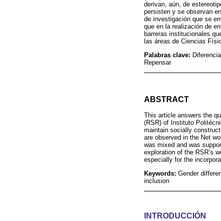
derivan, aún, de estereoti
persisten y se observan en
de investigación que se em
que en la realización de en
barreras institucionales q
las áreas de Ciencias Físi
Palabras clave:
Diferencia
Repensar
ABSTRACT
This article answers the q
(RSR) of Instituto Politéc
maintain socially construc
are observed in the Net wo
was mixed and was support
exploration of the RSR’s we
especially for the incorpo
Keywords:
Gender differen
inclusion
INTRODUCCIÓN