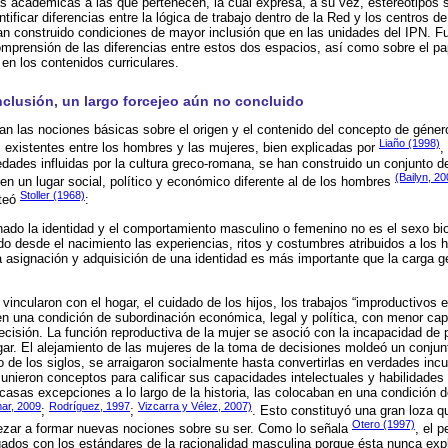
s académicas a las que pertenecen, la cual expresa, a su vez, estereotipos 
tificar diferencias entre la lógica de trabajo dentro de la Red y los centros d
n construido condiciones de mayor inclusión que en las unidades del IPN. Fu
omprensión de las diferencias entre estos dos espacios, así como sobre el pa
 en los contenidos curriculares.
clusión, un largo forcejeo aún no concluido
an las nociones básicas sobre el origen y el contenido del concepto de géner
Liaño (1998)
s existentes entre los hombres y las mujeres, bien explicadas por
,
dades influidas por la cultura greco-romana, se han construido un conjunto d
(Bailyn, 2
en un lugar social, político y económico diferente al de los hombres
Stoller (1968)
nteó
:
nado la identidad y el comportamiento masculino o femenino no es el sexo biol
do desde el nacimiento las experiencias, ritos y costumbres atribuidos a los 
 asignación y adquisición de una identidad es más importante que la carga g
 vincularon con el hogar, el cuidado de los hijos, los trabajos “improductivos
 en una condición de subordinación económica, legal y política, con menor cap
ecisión. La función reproductiva de la mujer se asoció con la incapacidad de p
ar. El alejamiento de las mujeres de la toma de decisiones moldeó un conjun
o de los siglos, se arraigaron socialmente hasta convertirlas en verdades incu
 unieron conceptos para calificar sus capacidades intelectuales y habilidades
casas excepciones a lo largo de la historia, las colocaban en una condición d
ar, 2009
Rodríguez, 1997
Vizcarra y Vélez, 2007)
;
;
. Esto constituyó una gran loza q
Otero (1997)
pezar a formar nuevas nociones sobre su ser. Como lo señala
, el 
ados con los estándares de la racionalidad masculina porque ésta nunca expl