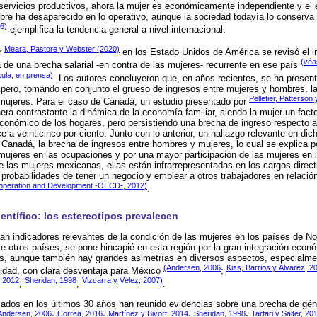
servicios productivos, ahora la mujer es económicamente independiente y el e
e ha desaparecido en lo operativo, aunque la sociedad todavía lo conserva 
6)
ejemplifica la tendencia general a nivel internacional.
Meara, Pastore y Webster (2020)
r
en los Estado Unidos de América se revisó el i
(véa
 de una brecha salarial -en contra de las mujeres- recurrente en ese país
kula, en prensa)
. Los autores concluyeron que, en años recientes, se ha presen
pero, tomando en conjunto el grueso de ingresos entre mujeres y hombres, l
Pelletier, Patterso
 mujeres. Para el caso de Canadá, un estudio presentado por
 contrastante la dinámica de la economía familiar, siendo la mujer un facto
 económico de los hogares, pero persistiendo una brecha de ingreso respecto a
 a veinticinco por ciento. Junto con lo anterior, un hallazgo relevante en dic
 Canadá, la brecha de ingresos entre hombres y mujeres, lo cual se explica p
mujeres en las ocupaciones y por una mayor participación de las mujeres en 
 las mujeres mexicanas, ellas están infrarrepresentadas en los cargos direc
robabilidades de tener un negocio y emplear a otros trabajadores en relaci
-operation and Development -OECD-, 2012)
.
entífico: los estereotipos prevalecen
an indicadores relevantes de la condición de las mujeres en los países de N
 otros países, se pone hincapié en esta región por la gran integración económ
es, aunque también hay grandes asimetrías en diversos aspectos, especialmen
(Andersen, 2006
Kiss, Barrios y Álvarez, 2
uidad, con clara desventaja para México
;
 2012
Sheridan, 1998
Vizcarra y Vélez, 2007)
;
;
.
lados en los últimos 30 años han reunido evidencias sobre una brecha de géne
Andersen, 2006
Correa, 2016
Martínez y Bivort, 2014
Sheridan, 1998
Tartari y Salter, 20
;
;
;
;