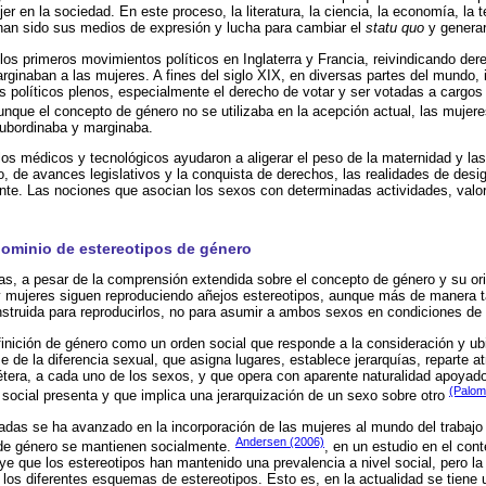
jer en la sociedad. En este proceso, la literatura, la ciencia, la economía, la 
 han sido sus medios de expresión y lucha para cambiar el
statu quo
y generar
n los primeros movimientos políticos en Inglaterra y Francia, reivindicando de
ginaban a las mujeres. A fines del siglo XIX, en diversas partes del mundo, i
 políticos plenos, especialmente el derecho de votar y ser votadas a cargos
unque el concepto de género no se utilizaba en la acepción actual, las mujere
 subordinaba y marginaba.
llos médicos y tecnológicos ayudaron a aligerar el peso de la maternidad y la
lo, de avances legislativos y la conquista de derechos, las realidades de des
te. Las nociones que asocian los sexos con determinadas actividades, valor
dominio de estereotipos de género
, a pesar de la comprensión extendida sobre el concepto de género y su ori
 mujeres siguen reproduciendo añejos estereotipos, aunque más de manera tá
nstruida para reproducirlos, no para asumir a ambos sexos en condiciones de 
inición de género como un orden social que responde a la consideración y ub
e de la diferencia sexual, que asigna lugares, establece jerarquías, reparte a
cétera, a cada uno de los sexos, y que opera con aparente naturalidad apoyad
(Palom
social presenta y que implica una jerarquización de un sexo sobre otro
das se ha avanzado en la incorporación de las mujeres al mundo del trabajo 
Andersen (2006)
s de género se mantienen socialmente.
, en un estudio en el con
e que los estereotipos han mantenido una prevalencia a nivel social, pero l
e los diferentes esquemas de estereotipos. Esto es, en la actualidad se tiene