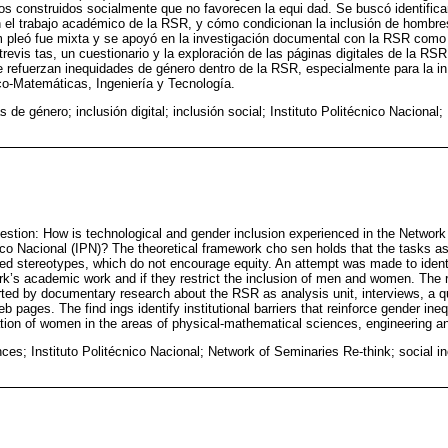
pos construidos socialmente que no favorecen la equi dad. Se buscó identifica
 el trabajo académico de la RSR, y cómo condicionan la inclusión de hombres
 pleó fue mixta y se apoyó en la investigación documental con la RSR como u
trevis tas, un cuestionario y la exploración de las páginas digitales de la RSR
ue refuerzan inequidades de género dentro de la RSR, especialmente para la i
co-Matemáticas, Ingeniería y Tecnología.
s de género; inclusión digital; inclusión social; Instituto Politécnico Naciona
uestion: How is technological and gender inclusion experienced in the Network
nico Nacional (IPN)? The theoretical framework cho sen holds that the tasks
ted stereotypes, which do not encourage equity. An attempt was made to ident
rk’s academic work and if they restrict the inclusion of men and women. The 
ed by documentary research about the RSR as analysis unit, interviews, a q
b pages. The find ings identify institutional barriers that reinforce gender ine
ration of women in the areas of physical-mathematical sciences, engineering a
ces; Instituto Politécnico Nacional; Network of Seminaries Re-think; social in