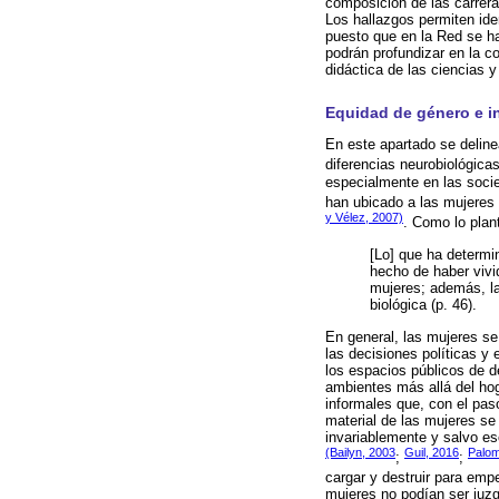
composición de las carrera
Los hallazgos permiten iden
puesto que en la Red se ha
podrán profundizar en la c
didáctica de las ciencias y
Equidad de género e in
En este apartado se deline
diferencias neurobiológica
especialmente en las socie
han ubicado a las mujeres 
y Vélez, 2007)
. Como lo pla
[Lo] que ha determi
hecho de haber vivi
mujeres; además, la
biológica (p. 46).
En general, las mujeres se
las decisiones políticas y
los espacios públicos de d
ambientes más allá del hog
informales que, con el pas
material de las mujeres se
invariablemente y salvo es
(Bailyn, 2003
Guil, 2016
Palom
;
;
cargar y destruir para em
mujeres no podían ser juzg