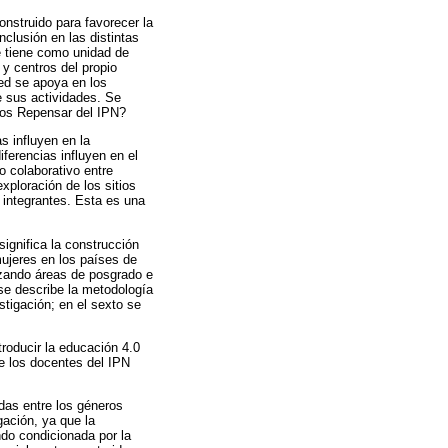
onstruido para favorecer la
nclusión en las distintas
e tiene como unidad de
y centros del propio
Red se apoya en los
e sus actividades. Se
rios Repensar del IPN?
s influyen en la
ferencias influyen en el
o colaborativo entre
exploración de los sitios
s integrantes. Esta es una
ignifica la construcción
ujeres en los países de
izando áreas de posgrado e
 se describe la metodología
stigación; en el sexto se
troducir la educación 4.0
ue los docentes del IPN
das entre los géneros
gación, ya que la
ndo condicionada por la