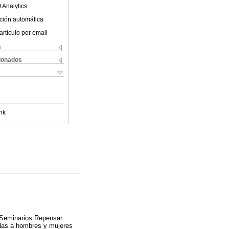
 Analytics
ción automática
artículo por email
s
cionados
nk
e Seminarios Repensar
nadas a hombres y mujeres