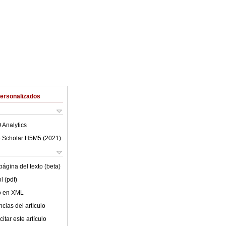
Personalizados
 Analytics
 Scholar H5M5 (
2021
)
ágina del texto (beta)
l (pdf)
lo en XML
cias del artículo
itar este artículo