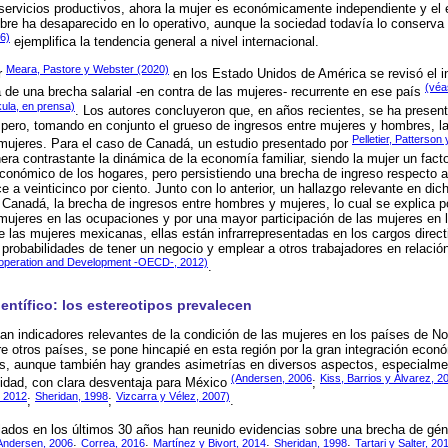
servicios productivos, ahora la mujer es económicamente independiente y el e
e ha desaparecido en lo operativo, aunque la sociedad todavía lo conserva 
6)
ejemplifica la tendencia general a nivel internacional.
Meara, Pastore y Webster (2020)
r
en los Estado Unidos de América se revisó el i
(véa
 de una brecha salarial -en contra de las mujeres- recurrente en ese país
kula, en prensa)
. Los autores concluyeron que, en años recientes, se ha presen
pero, tomando en conjunto el grueso de ingresos entre mujeres y hombres, l
Pelletier, Patterso
 mujeres. Para el caso de Canadá, un estudio presentado por
 contrastante la dinámica de la economía familiar, siendo la mujer un facto
 económico de los hogares, pero persistiendo una brecha de ingreso respecto a
 a veinticinco por ciento. Junto con lo anterior, un hallazgo relevante en dic
 Canadá, la brecha de ingresos entre hombres y mujeres, lo cual se explica p
mujeres en las ocupaciones y por una mayor participación de las mujeres en 
 las mujeres mexicanas, ellas están infrarrepresentadas en los cargos direc
robabilidades de tener un negocio y emplear a otros trabajadores en relaci
-operation and Development -OECD-, 2012)
.
entífico: los estereotipos prevalecen
an indicadores relevantes de la condición de las mujeres en los países de N
 otros países, se pone hincapié en esta región por la gran integración económ
es, aunque también hay grandes asimetrías en diversos aspectos, especialmen
(Andersen, 2006
Kiss, Barrios y Álvarez, 2
uidad, con clara desventaja para México
;
 2012
Sheridan, 1998
Vizcarra y Vélez, 2007)
;
;
.
lados en los últimos 30 años han reunido evidencias sobre una brecha de géne
Andersen, 2006
Correa, 2016
Martínez y Bivort, 2014
Sheridan, 1998
Tartari y Salter, 20
;
;
;
;