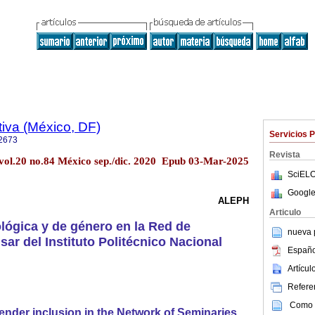
iva (México, DF)
Servicios 
2673
Revista
 vol.20 no.84 México sep./dic. 2020 Epub 03-Mar-2025
SciELO
Google
ALEPH
Articulo
ológica y de género en la Red de
nueva p
ar del Instituto Politécnico Nacional
Españo
Artícu
Referen
Como c
ender inclusion in the Network of Seminaries