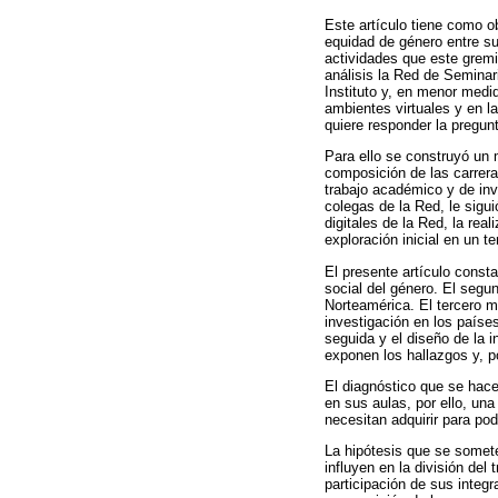
Este artículo tiene como ob
equidad de género entre sus
actividades que este gremi
análisis la Red de Seminar
Instituto y, en menor medi
ambientes virtuales y en l
quiere responder la pregun
Para ello se construyó un 
composición de las carrera
trabajo académico y de inv
colegas de la Red, le sigui
digitales de la Red, la rea
exploración inicial en un 
El presente artículo const
social del género. El segu
Norteamérica. El tercero m
investigación en los paíse
seguida y el diseño de la i
exponen los hallazgos y, p
El diagnóstico que se hace
en sus aulas, por ello, un
necesitan adquirir para po
La hipótesis que se somete
influyen en la división del
participación de sus integ