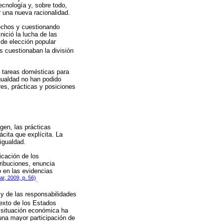
tecnología y, sobre todo,
 una nueva racionalidad.
rechos y cuestionando
nició la lucha de las
 de elección popular
s cuestionaban la división
s tareas domésticas para
igualdad no han podido
es, prácticas y posiciones
gen, las prácticas
cita que explícita. La
igualdad.
icación de los
tribuciones, enuncia
o en las evidencias
ar, 2009, p. 56)
.
y de las responsabilidades
texto de los Estados
a situación económica ha
 una mayor participación de