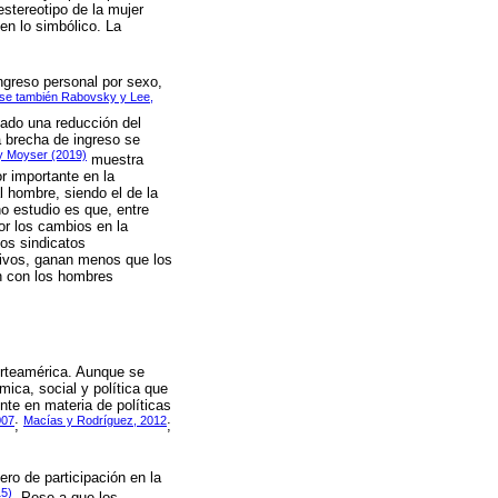
stereotipo de la mujer
en lo simbólico. La
ngreso personal por sexo,
se también Rabovsky y Lee,
tado una reducción del
a brecha de ingreso se
n y Moyser (2019)
muestra
r importante en la
l hombre, siendo el de la
ho estudio es que, entre
or los cambios en la
los sindicatos
tivos, ganan menos que los
ón con los hombres
orteamérica. Aunque se
ica, social y política que
te en materia de políticas
007
Macías y Rodríguez, 2012
;
;
ro de participación en la
15)
. Pese a que los