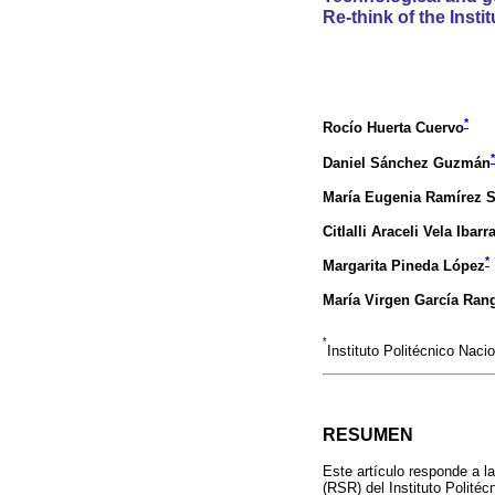
Re-think of the Insti
*
Rocío Huerta Cuervo
*
Daniel Sánchez Guzmán
María Eugenia Ramírez S
Citlalli Araceli Vela Ibarr
*
Margarita Pineda López
María Virgen García Ran
*
Instituto Politécnico Naci
RESUMEN
Este artículo responde a l
(RSR) del Instituto Polité