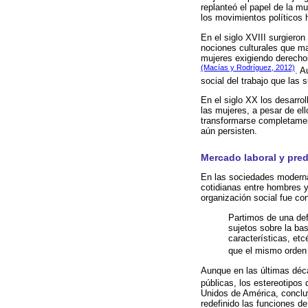
replanteó el papel de la mu
los movimientos políticos
En el siglo XVIII surgiero
nociones culturales que mar
mujeres exigiendo derechos
(Macías y Rodríguez, 2012)
. A
social del trabajo que las
En el siglo XX los desarro
las mujeres, a pesar de el
transformarse completamen
aún persisten.
Mercado laboral y pre
En las sociedades modernas
cotidianas entre hombres y
organización social fue co
Partimos de una def
sujetos sobre la bas
características, et
que el mismo orden 
Aunque en las últimas déca
públicas, los estereotipo
Unidos de América, concluy
redefinido las funciones d