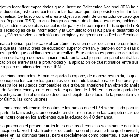
jetivo identificar capacidades que el Instituto Politécnico Nacional (IPN) ha c
 docentes, así como puntualizar las barreras que aún persisten y limitan la i
o realiza. Se buscó concretar este objetivo a partir de un estudio de caso qu
ios Repensar (RSR), la cual integra docentes de distintas escuelas, unidades 
da, académicos de otras escuelas del país y del extranjero. El trabajo de la 
as Tecnologías de la Información y la Comunicación (TIC) para el desarrollo d
ta: ¿Cómo se vive la inclusión tecnológica y de género en la Red de Semina
marco teórico que busca explicar cómo las diferencias socialmente construida
s que las instituciones de educación superior ofertan, y también cómo esas di
estigación que cotidianamente se realiza. Este artículo es producto del trabaj
ó una estrategia de investigación mixta en la cual jugaron un papel central la 
lización de entrevistas a profundidad y la aplicación de cuestionarios entre su
tema poco estudiado dentro del IPN.
a de cinco apartados. El primer apartado expone, de manera resumida, lo que s
ndo expone los contextos generales del mercado laboral para los hombres y m
uestra los resultados comparables que trabajos anteriores han obtenido anal
s de Norteamérica y en el contexto específico del IPN. En el cuarto apartado
nvestigación. En el quinto se describe el objeto de estudio de la presente inve
or último, las conclusiones.
 tiene como referencia de contraste las metas que el IPN se ha fijado para in
a parte de la investigación consistió en ubicar cuáles son las competencias q
der incursionar en los ambientes que la educación 4.0 demanda.
 a prueba en el presente artículo es que las diferencias socialmente construi
 trabajo en la Red. Esta hipótesis se confirma en el presente trabajo de investi
rantes en las distintas tareas, pero especialmente como ponentes, sigue esta