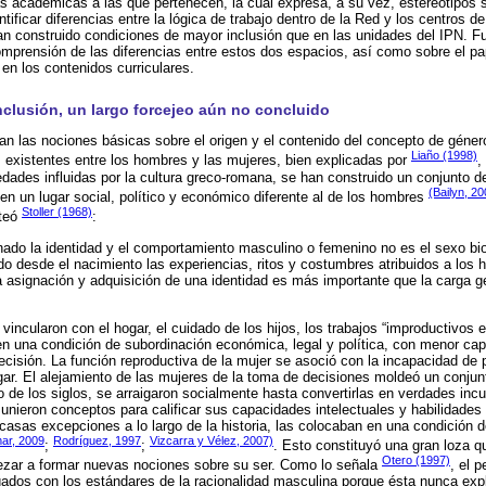
s académicas a las que pertenecen, la cual expresa, a su vez, estereotipos 
tificar diferencias entre la lógica de trabajo dentro de la Red y los centros d
n construido condiciones de mayor inclusión que en las unidades del IPN. Fu
omprensión de las diferencias entre estos dos espacios, así como sobre el pa
 en los contenidos curriculares.
clusión, un largo forcejeo aún no concluido
an las nociones básicas sobre el origen y el contenido del concepto de géner
Liaño (1998)
s existentes entre los hombres y las mujeres, bien explicadas por
,
dades influidas por la cultura greco-romana, se han construido un conjunto d
(Bailyn, 2
en un lugar social, político y económico diferente al de los hombres
Stoller (1968)
nteó
:
nado la identidad y el comportamiento masculino o femenino no es el sexo biol
do desde el nacimiento las experiencias, ritos y costumbres atribuidos a los 
 asignación y adquisición de una identidad es más importante que la carga g
 vincularon con el hogar, el cuidado de los hijos, los trabajos “improductivos
 en una condición de subordinación económica, legal y política, con menor cap
ecisión. La función reproductiva de la mujer se asoció con la incapacidad de p
ar. El alejamiento de las mujeres de la toma de decisiones moldeó un conjun
o de los siglos, se arraigaron socialmente hasta convertirlas en verdades incu
 unieron conceptos para calificar sus capacidades intelectuales y habilidades
casas excepciones a lo largo de la historia, las colocaban en una condición d
ar, 2009
Rodríguez, 1997
Vizcarra y Vélez, 2007)
;
;
. Esto constituyó una gran loza q
Otero (1997)
pezar a formar nuevas nociones sobre su ser. Como lo señala
, el 
ados con los estándares de la racionalidad masculina porque ésta nunca expl