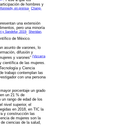
participación de hombres y
 Kennedy, en prensa
Chang-
;
epresentan una extensión
alimentos, pero una minoría
ri y Sandefur, 2019
Sheridan,
;
ntífico de México.
un asunto de varones, lo
ormación, difusión y
(Vizcarra
 mujeres y varones”
 científica de las mujeres.
 Tecnología y Ciencia
de trabajo contemplan las
nvestigador con una persona
 mayor porcentaje un grado
nen un 21 % de
n un rango de edad de los
l nivel superior, el
legidas en 2018, en TIC la
ra y construcción las
sencia de mujeres son la
de ciencias de la salud,