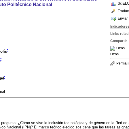
SciELO
tuto Politécnico Nacional
Traduc
Enviar 
Indicadore
Links rela
Compartir
Otros
*
olís
Otros
*
a
Permali
*
gel
onal
a pregunta: ¿Cómo se vive la inclusión tec nológica y de género en la Red d
cnico Nacional (IPN)? El marco teórico elegido sos tiene que las tareas asig