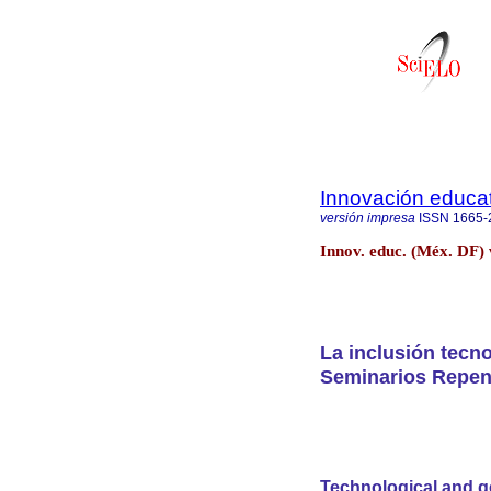
Innovación educat
versión impresa
ISSN
1665-
Innov. educ. (Méx. DF)
La inclusión tecn
Seminarios Repens
Technological and g