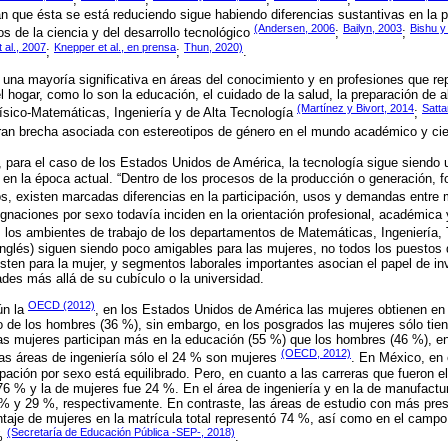
n que ésta se está reduciendo sigue habiendo diferencias sustantivas en la 
(Andersen, 2006
Bailyn, 2003
Bishu y
 de la ciencia y del desarrollo tecnológico
;
;
t al., 2007
Knepper et al., en prensa
Thun, 2020)
;
;
.
una mayoría significativa en áreas del conocimiento y en profesiones que r
el hogar, como lo son la educación, el cuidado de la salud, la preparación de 
(Martínez y Bivort, 2014
Satta
ísico-Matemáticas, Ingeniería y de Alta Tecnología
;
gran brecha asociada con estereotipos de género en el mundo académico y cie
, para el caso de los Estados Unidos de América, la tecnología sigue siendo 
 en la época actual. “Dentro de los procesos de la producción o generación, f
s, existen marcadas diferencias en la participación, usos y demandas entre
ignaciones por sexo todavía inciden en la orientación profesional, académica y
, los ambientes de trabajo de los departamentos de Matemáticas, Ingeniería,
nglés) siguen siendo poco amigables para las mujeres, no todos los puestos 
isten para la mujer, y segmentos laborales importantes asocian el papel de i
ades más allá de su cubículo o la universidad.
OECD (2012)
ún la
, en los Estados Unidos de América las mujeres obtienen en
 de los hombres (36 %), sin embargo, en los posgrados las mujeres sólo tie
as mujeres participan más en la educación (55 %) que los hombres (46 %), e
(OECD, 2012)
las áreas de ingeniería sólo el 24 % son mujeres
. En México, en e
ipación por sexo está equilibrado. Pero, en cuanto a las carreras que fueron e
6 % y la de mujeres fue 24 %. En el área de ingeniería y en la de manufactu
 % y 29 %, respectivamente. En contraste, las áreas de estudio con más pre
taje de mujeres en la matrícula total representó 74 %, así como en el campo 
(Secretaría de Educación Pública -SEP-, 2018)
 %
.