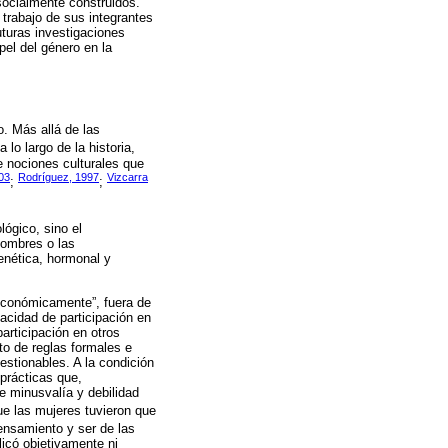
socialmente construidos.
e trabajo de sus integrantes
turas investigaciones
pel del género en la
o. Más allá de las
 a lo largo de la historia,
e nociones culturales que
003
Rodríguez, 1997
Vizcarra
;
;
ógico, sino el
hombres o las
enética, hormonal y
 económicamente”, fuera de
acidad de participación en
articipación en otros
to de reglas formales e
estionables. A la condición
 prácticas que,
e minusvalía y debilidad
ue las mujeres tuvieron que
pensamiento y ser de las
icó objetivamente ni