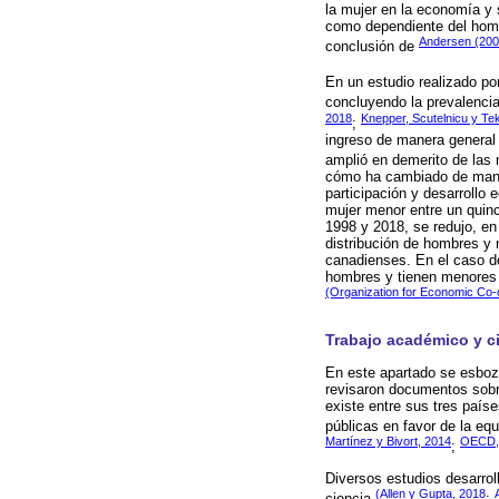
la mujer en la economía y 
como dependiente del hombr
Andersen (200
conclusión de
En un estudio realizado po
concluyendo la prevalencia
2018
Knepper, Scutelnicu y Te
;
ingreso de manera general 
amplió en demerito de las
cómo ha cambiado de manera
participación y desarrollo
mujer menor entre un quince
1998 y 2018, se redujo, en
distribución de hombres y 
canadienses. En el caso de
hombres y tienen menores p
(Organization for Economic Co
Trabajo académico y ci
En este apartado se esboz
revisaron documentos sobre
existe entre sus tres país
públicas en favor de la eq
Martínez y Bivort, 2014
OECD,
;
Diversos estudios desarrol
(Allen y Gupta, 2018
ciencia
;