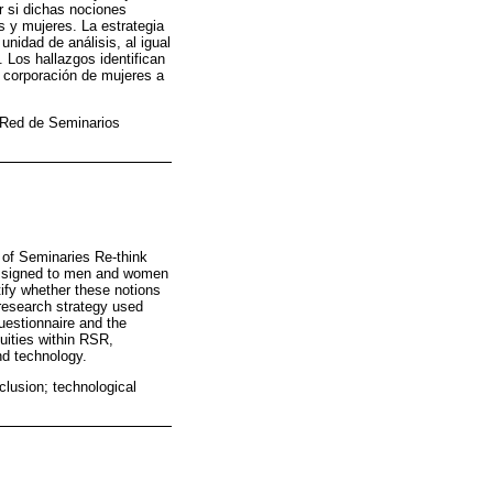
r si dichas nociones
 y mujeres. La estrategia
nidad de análisis, al igual
. Los hallazgos identifican
n corporación de mujeres a
l; Red de Seminarios
 of Seminaries Re-think
 assigned to men and women
ify whether these notions
research strategy used
uestionnaire and the
quities within RSR,
nd technology.
clusion; technological