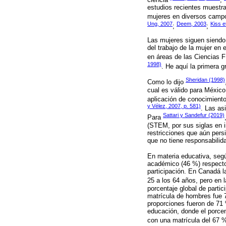
estudios recientes muestra
mujeres en diversos campos
Ung, 2007
Deem, 2003
Kiss e
;
;
Las mujeres siguen siendo 
del trabajo de la mujer en 
en áreas de las Ciencias F
1998)
. He aquí la primera 
Sheridan (1998)
Como lo dijo
cual es válido para México
aplicación de conocimiento
y Vélez, 2007, p. 581)
. Las as
Sattari y Sandefur (2019)
Para
(STEM, por sus siglas en i
restricciones que aún pers
que no tiene responsabilid
En materia educativa, seg
académico (46 %) respecto
participación. En Canadá l
25 a los 64 años, pero en 
porcentaje global de partic
matrícula de hombres fue 7
proporciones fueron de 71
educación, donde el porcen
con una matrícula del 67