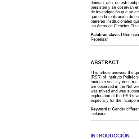
derivan, aún, de estereoti
persisten y se observan en
de investigación que se em
que en la realización de en
barreras institucionales q
las áreas de Ciencias Físi
Palabras clave:
Diferencia
Repensar
ABSTRACT
This article answers the q
(RSR) of Instituto Politéc
maintain socially construc
are observed in the Net wo
was mixed and was support
exploration of the RSR’s we
especially for the incorpo
Keywords:
Gender differen
inclusion
INTRODUCCIÓN