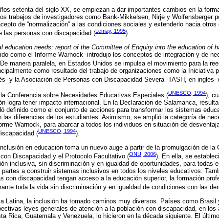
ños setenta del siglo XX, se empiezan a dar importantes cambios en la forma
os trabajos de investigadores como Bank-Mikkelsen, Nirje y Wolfensberger per
epto de “normalización” a las condiciones sociales y extenderlo hacia otros
Lemay, 1995
 las personas con discapacidad (
).
l education needs: report of the Committee of Enquiry into the education of 
do como el Informe Warnock- introdujo los conceptos de integración y de n
 De manera paralela, en Estados Unidos se impulsa el movimiento para la ree
ncipalmente como resultado del trabajo de organizaciones como la Iniciativa p
lés- y la Asociación de Personas con Discapacidad Severa -TASH, en inglés- 
UNESCO, 1994
 la Conferencia sobre Necesidades Educativas Especiales (
), c
ión logra tener impacto internacional. En la Declaración de Salamanca, resulta
ó definido como el conjunto de acciones para transformar los sistemas educ
n las diferencias de los estudiantes. Asimismo, se amplió la categoría de ne
orme Warnock, para abarcar a todos los individuos en situación de desventaja
UNESCO, 1994
discapacidad (
).
 inclusión en educación toma un nuevo auge a partir de la promulgación de la
ONU, 2006
on Discapacidad y el Protocolo Facultativo (
). En ella, se estable
ión inclusiva, sin discriminación y en igualdad de oportunidades, para todas 
artes a construir sistemas inclusivos en todos los niveles educativos. Tam
as con discapacidad tengan acceso a la educación superior, la formación prof
rante toda la vida sin discriminación y en igualdad de condiciones con las de
a Latina, la inclusión ha tomado caminos muy diversos. Países como Brasil y
pectivas leyes generales de atención a la población con discapacidad, en los
ta Rica, Guatemala y Venezuela, lo hicieron en la década siguiente. El últim