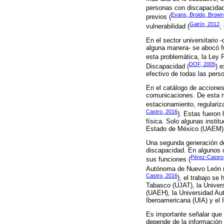
personas con discapacidad
Evans, Broido, Brown
previos (
Gairín, 2012
vulnerabilidad (
;
En el sector universitario 
alguna manera- se abocó fu
esta problemática, la Ley F
DOF, 2005
Discapacidad (
) 
efectivo de todas las pers
En el catálogo de acciones
comunicaciones. De esta m
estacionamiento, regulariz
Castro, 2016
). Estas fueron
física. Solo algunas inst
Estado de México (UAEM) ha
Una segunda generación de
discapacidad. En algunos c
Pérez-Castro
sus funciones (
Autónoma de Nuevo León (U
Castro, 2016
), el trabajo s
Tabasco (UJAT), la Univer
(UAEH), la Universidad Au
Iberoamericana (UIA) y el 
Es importante señalar que 
depende de la información