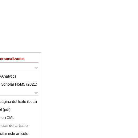
Personalizados
 Analytics
 Scholar H5M5 (
2021
)
ágina del texto (beta)
l (pdf)
lo en XML
cias del artículo
itar este artículo