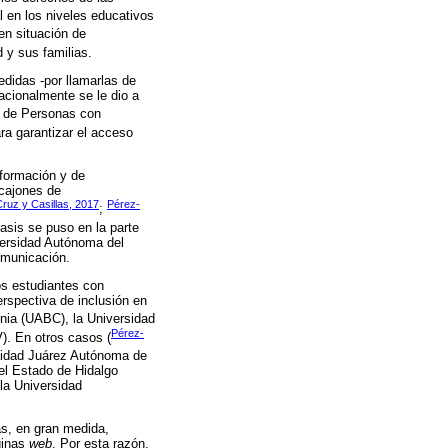
al en los niveles educativos
en situación de
 y sus familias.
edidas -por llamarlas de
acionalmente se le dio a
l de Personas con
ara garantizar el acceso
nformación y de
 cajones de
ruz y Casillas, 2017
Pérez-
;
asis se puso en la parte
versidad Autónoma del
omunicación.
os estudiantes con
erspectiva de inclusión en
nia (UABC), la Universidad
Pérez-
). En otros casos (
rsidad Juárez Autónoma de
l Estado de Hidalgo
la Universidad
as, en gran medida,
ginas
web
. Por esta razón,