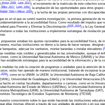
Konur, 2006
Lane, 2017
 (
;
); el incremento de la matrícula de este colectivo soci
, Wilke, 2017
Leigh, 1992
;
); la ampliación de las oportunidades para otros grupos 
Riddell, Tiklin y Wilson, 2005
); y la lucha de las propias personas con discapacidad
-que es en el que se centró nuestra investigación-, la primera generación de m
ndamentalmente a la accesibilidad física. Como resultado del impulso que n
DOF, 2014
ederal para Prevenir y Eliminar la Discriminación (
) y la Ley Genera
exhortaron a todas las instituciones a implementar estrategias de nivelación p
onas.
 propuestas estaban los ajustes razonables para la accesibilidad física, de i
anera, muchas instituciones se dieron a la tarea de hacer rampas, designar
C
ar banquetas, adecuar los sanitarios, montar barandas o instalar elevadores (
 las medidas más visibles y generalizadas en las universidades, aunque el énf
ituciones, como la Universidad Nacional Autónoma de México (UNAM) y la Uni
n establecido estrategias para la accesibilidad de la información y de la c
 medidas ha sido la creación de programas o unidades para la atención de l
asos, estos han operado de manera institucional, tratando de incorporar la p
, 2016
), como en la UNAM, la UAEM, la Universidad Autónoma de Baja Califor
ANL), Universidad de Guadalajara (UdeG) y la Universidad Veracruzana (UV
e ha hecho en ciertas facultades, departamentos o carreras, como en la Unive
sidad Autónoma del Estado de México (UAEMex), la Universidad Autónoma de
tónoma Metropolitana (UAM), la Universidad Autónoma de Tamaulipas (UAT), 
Instituto Tecnológico de Estudios Superiores de Monterrey (ITESM).
nuestro conocimiento sobre lo que están haciendo las instituciones educativ
 que ellas mismas ofrecen a través de sus unidades de atención o en sus pá