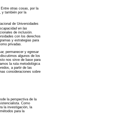
 Entre otras cosas, por la
, y también por la
Nacional de Universidades
iscapacidad en las
cionales de inclusión.
versidades con los derechos
gramas y estrategias para
como privadas.
sar, permanecer y egresar
, discutimos algunos de los
Esto nos sirve de base para
eamos la ruta metodológica
idos, a partir de las
gunas consideraciones sobre
sde la perspectiva de la
sistencialista. Como
 la investigación, la
e métodos para la