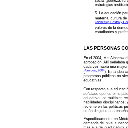
social (pobreza, rur
estrategias instituc
5. La educación para
materna, cultura de
Krichesky, Castro y He
valores de la democr
estudiantes y profe
LAS PERSONAS CO
En el 2004, Mel Ainscow e
aprobación. Allí señalaba 
cada vez había una mayor c
Ainscow, 2004
(
). Esta idea 
programas públicos no siemp
educativas.
Con respecto a la educació
señalado que los principale
educativo; los múltiples r
habilidades disciplinarios;
reciente en las políticas 
están dirigidos a la enseña
Específicamente, en Méxic
demanda del nivel superior
más allá de lo educativo, 