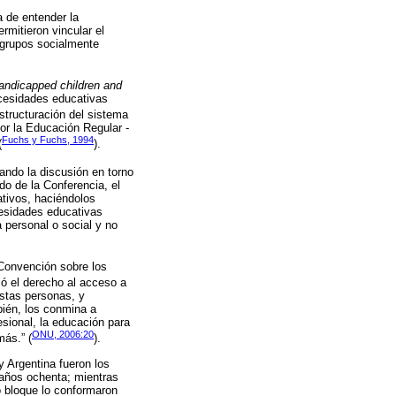
 de entender la
mitieron vincular el
 grupos socialmente
handicapped children and
ecesidades educativas
structuración del sistema
or la Educación Regular -
Fuchs y Fuchs, 1994
(
).
uando la discusión en torno
do de la Conferencia, el
ativos, haciéndolos
cesidades educativas
 personal o social y no
 Convención sobre los
ció el derecho al acceso a
estas personas, y
bién, los conmina a
esional, la educación para
ONU, 2006:20
más.” (
).
 Argentina fueron los
 años ochenta; mientras
o bloque lo conformaron