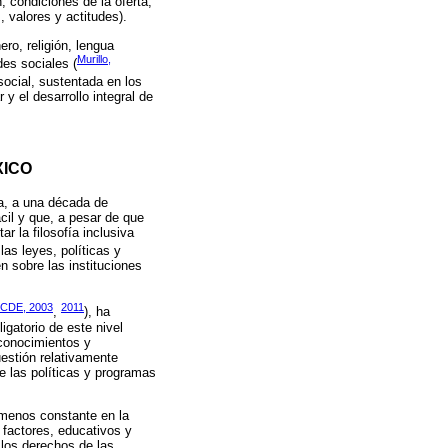
, condiciones de la oferta,
, valores y actitudes).
ro, religión, lengua
Murillo,
des sociales (
social, sustentada en los
 y el desarrollo integral de
XICO
a, a una década de
cil y que, a pesar de que
 la filosofía inclusiva
as leyes, políticas y
n sobre las instituciones
CDE, 2003
2011
,
), ha
igatorio de este nivel
 conocimientos y
uestión relativamente
e las políticas y programas
menos constante en la
 factores, educativos y
 los derechos de las