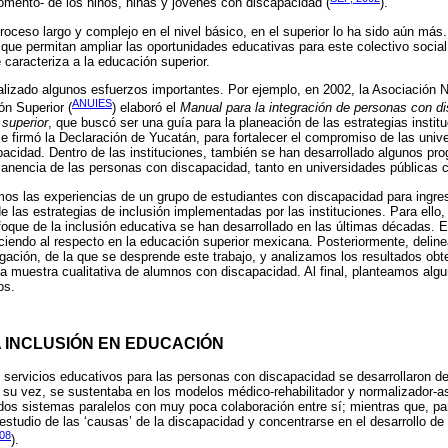
omento- de los niños, niñas y jóvenes con discapacidad (
).
proceso largo y complejo en el nivel básico, en el superior lo ha sido aún más.
s que permitan ampliar las oportunidades educativas para este colectivo social
e caracteriza a la educación superior.
alizado algunos esfuerzos importantes. Por ejemplo, en 2002, la Asociación 
ANUIES
ón Superior (
) elaboró el
Manual para la integración de personas con d
 superior
, que buscó ser una guía para la planeación de las estrategias institu
e firmó la Declaración de Yucatán, para fortalecer el compromiso de las uni
acidad. Dentro de las instituciones, también se han desarrollado algunos pro
manencia de las personas con discapacidad, tanto en universidades públicas 
mos las experiencias de un grupo de estudiantes con discapacidad para ingre
 de las estrategias de inclusión implementadas por las instituciones. Para ello
oque de la inclusión educativa se han desarrollado en las últimas décadas. 
ciendo al respecto en la educación superior mexicana. Posteriormente, delin
gación, de la que se desprende este trabajo, y analizamos los resultados obten
na muestra cualitativa de alumnos con discapacidad. Al final, planteamos al
os.
 INCLUSIÓN EN EDUCACIÓN
servicios educativos para las personas con discapacidad se desarrollaron de
 su vez, se sustentaba en los modelos médico-rehabilitador y normalizador-a
os sistemas paralelos con muy poca colaboración entre sí; mientras que, para
l estudio de las ‘causas’ de la discapacidad y concentrarse en el desarrollo d
08
).