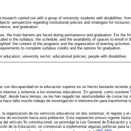
 research carried out with a group of university students with disabilities, from
ects’ perspective regarding institutional policies and strategies for inclusion
nence, and graduation.
ees, the main barriers are faced during permanence and graduation. For the f
ded in the syllabus, the schedule, and the availability of spaces to enroll in
ighted: the content of the programs and the organization of learning activities. 
 requirements to complete syllabus credits and the options for graduation.
er education; university sector; educational policies; people with disabilities
as con discapacidad en la educación superior es un hecho bastante reciente 
es internos y externos a los sistemas educativos. En general, como sostiene
dad’, desde hace tiempo, se les han negado las oportunidades de cursar los 
 hace falta mucho trabajo de investigación e intervención para transformar l
la organización de los servicios educativos en dos sistemas, el regular y el 
res de exclusión hacia esta población. Esta separación estuvo vigente hasta c
ma del artículo 3o constitucional, se promulga la Ley General de Educación y 
ción de la Educación, se comienzan a implementar algunas políticas para la i
SEP, 2002