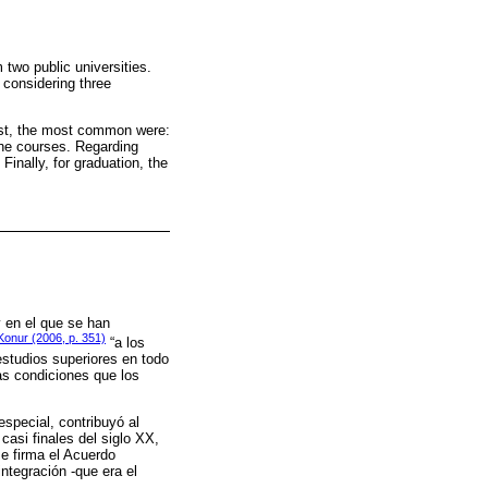
 two public universities.
, considering three
irst, the most common were:
 the courses. Regarding
Finally, for graduation, the
y en el que se han
Konur (2006, p. 351)
“a los
estudios superiores en todo
as condiciones que los
especial, contribuyó al
asi finales del siglo XX,
se firma el Acuerdo
ntegración -que era el