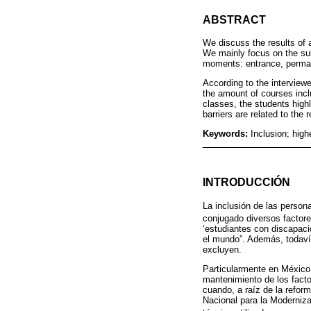
ABSTRACT
We discuss the results of a
We mainly focus on the subj
moments: entrance, perma
According to the interview
the amount of courses inclu
classes, the students highl
barriers are related to the
Keywords:
Inclusion; high
INTRODUCCIÓN
La inclusión de las person
conjugado diversos factor
‘estudiantes con discapaci
el mundo”. Además, todavía
excluyen.
Particularmente en México, 
mantenimiento de los facto
cuando, a raíz de la refor
Nacional para la Moderniza