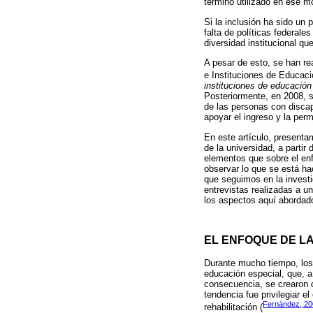
término utilizado en ese m
Si la inclusión ha sido un 
falta de políticas federale
diversidad institucional qu
A pesar de esto, se han re
e Instituciones de Educaci
instituciones de educación
Posteriormente, en 2008, s
de las personas con discap
apoyar el ingreso y la per
En este artículo, presenta
de la universidad, a partir
elementos que sobre el enf
observar lo que se está ha
que seguimos en la investi
entrevistas realizadas a u
los aspectos aquí abordad
EL ENFOQUE DE LA
Durante mucho tiempo, los 
educación especial, que, a
consecuencia, se crearon d
tendencia fue privilegiar e
Fernández, 20
rehabilitación (