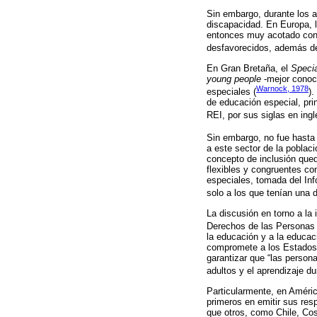
Sin embargo, durante los a
discapacidad. En Europa, l
entonces muy acotado conc
desfavorecidos, además de
En Gran Bretaña, el
Specia
young people
-mejor conoci
Warnock, 1978
especiales (
).
de educación especial, pri
REI, por sus siglas en ing
Sin embargo, no fue hasta
a este sector de la poblac
concepto de inclusión qued
flexibles y congruentes co
especiales, tomada del Inf
solo a los que tenían una 
La discusión en torno a la
Derechos de las Personas c
la educación y a la educac
compromete a los Estados p
garantizar que “las person
adultos y el aprendizaje du
Particularmente, en Améric
primeros en emitir sus res
que otros, como Chile, Cos