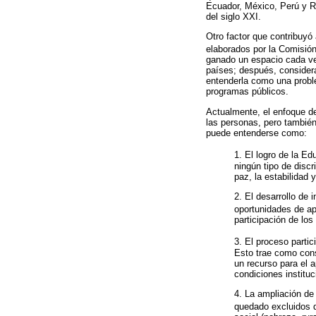
Ecuador, México, Perú y R
del siglo XXI.
Otro factor que contribuyó
elaborados por la Comisión
ganado un espacio cada vez
países; después, considera
entenderla como una proble
programas públicos.
Actualmente, el enfoque de
las personas, pero también
puede entenderse como:
1. El logro de la Ed
ningún tipo de disc
paz, la estabilidad 
2. El desarrollo de 
oportunidades de ap
participación de lo
3. El proceso partici
Esto trae como cons
un recurso para el a
condiciones instituc
4. La ampliación de
quedado excluidos d