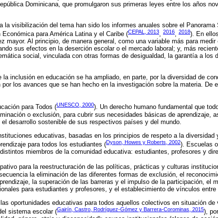
epública Dominicana, que promulgaron sus primeras leyes entre los años nov
 a la visibilización del tema han sido los informes anuales sobre el Panorama
CEPAL, 2013
2016
2018
 Económica para América Latina y el Caribe (
,
,
). En ello
 mayor. Al principio, de manera general, como una variable más para medir e
ndo sus efectos en la deserción escolar o el mercado laboral; y, más recien
mática social, vinculada con otras formas de desigualdad, la garantía a los 
 la inclusión en educación se ha ampliado, en parte, por la diversidad de con
 por los avances que se han hecho en la investigación sobre la materia. De e
UNESCO, 2000
ucación para Todos (
). Un derecho humano fundamental que todos
riminación o exclusión, para cubrir sus necesidades básicas de aprendizaje, as
y el desarrollo sostenible de sus respectivos países y del mundo.
instituciones educativas, basadas en los principios de respeto a la diversidad 
Dyson, Howes y Roberts, 2002
rendizaje para todos los estudiantes (
). Escuelas o
s distintos miembros de la comunidad educativa: estudiantes, profesores y dire
pativo para la reestructuración de las políticas, prácticas y culturas institucio
ecuencia la eliminación de las diferentes formas de exclusión, el reconocimi
prendizaje, la superación de las barreras y el impulso de la participación, el 
ionales para estudiantes y profesores, y el establecimiento de vínculos entre
 las oportunidades educativas para todos aquellos colectivos en situación de 
Gairín, Castro, Rodríguez-Gómez y Barrera-Corominas, 2015
el sistema escolar (
), p