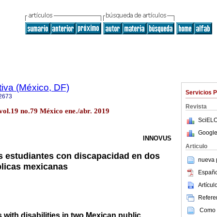
iva (México, DF)
Servicios 
2673
Revista
vol.19 no.79 México ene./abr. 2019
SciELO
Google
INNOVUS
Articulo
os estudiantes con discapacidad en dos
nueva p
blicas mexicanas
Españo
Artícu
Referen
Como c
 with disabilities in two Mexican public