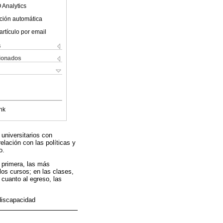
 Analytics
ción automática
artículo por email
s
cionados
nk
universitarios con
elación con las políticas y
o.
 primera, las más
los cursos; en las clases,
 cuanto al egreso, las
 discapacidad