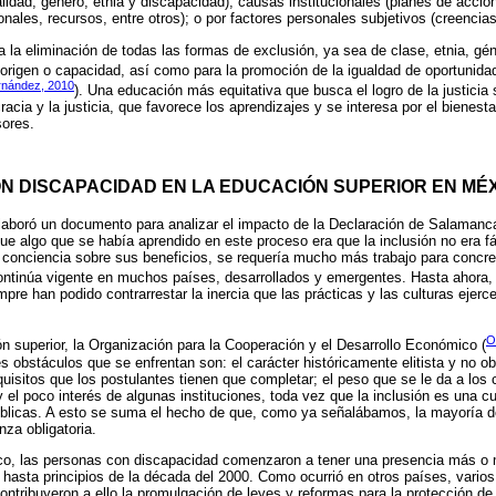
alidad, género, etnia y discapacidad); causas institucionales (planes de acción
ionales, recursos, entre otros); o por factores personales subjetivos (creencias
 la eliminación de todas las formas de exclusión, ya sea de clase, etnia, géne
 origen o capacidad, así como para la promoción de la igualdad de oportunida
rnández, 2010
). Una educación más equitativa que busca el logro de la justicia 
acia y la justicia, que favorece los aprendizajes y se interesa por el bienestar
sores.
N DISCAPACIDAD EN LA EDUCACIÓN SUPERIOR EN MÉ
laboró un documento para analizar el impacto de la Declaración de Salamanc
que algo que se había aprendido en este proceso era que la inclusión no era fá
onciencia sobre sus beneficios, se requería mucho más trabajo para concretar
continúa vigente en muchos países, desarrollados y emergentes. Hasta ahora, l
re han podido contrarrestar la inercia que las prácticas y las culturas ejerce
O
n superior, la Organización para la Cooperación y el Desarrollo Económico (
s obstáculos que se enfrentan son: el carácter históricamente elitista y no obl
equisitos que los postulantes tienen que completar; el peso que se le da a los
 y el poco interés de algunas instituciones, toda vez que la inclusión es una c
públicas. A esto se suma el hecho de que, como ya señalábamos, la mayoría d
nza obligatoria.
o, las personas con discapacidad comenzaron a tener una presencia más o 
 hasta principios de la década del 2000. Como ocurrió en otros países, varios
contribuyeron a ello la promulgación de leyes y reformas para la protección de