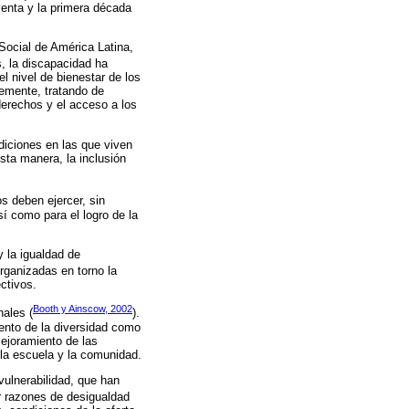
enta y la primera década
 Social de América Latina,
s, la discapacidad ha
l nivel de bienestar de los
temente, tratando de
derechos y el acceso a los
diciones en las que viven
sta manera, la inclusión
 deben ejercer, sin
í como para el logro de la
y la igualdad de
rganizadas en torno la
ctivos.
Booth y Ainscow, 2002
nales (
).
ento de la diversidad como
mejoramiento de las
 la escuela y la comunidad.
vulnerabilidad, que han
or razones de desigualdad