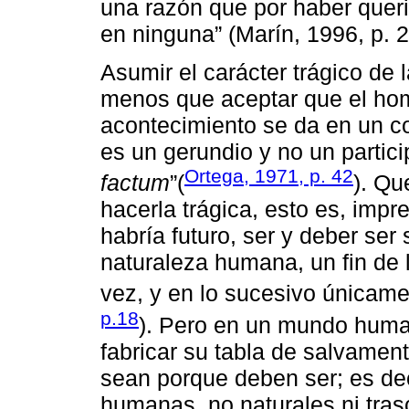
una razón que por haber queri
en ninguna” (Marín, 1996, p. 2
Asumir el carácter trágico de
menos que aceptar que el hom
acontecimiento se da en un co
es un gerundio y no un partici
Ortega, 1971, p. 42
factum
”(
). Qu
hacerla trágica, esto es, impr
habría futuro, ser y deber ser
naturaleza humana, un fin de l
vez, y en lo sucesivo únicamen
p.18
). Pero en un mundo human
fabricar su tabla de salvamen
sean porque deben ser; es de
humanas, no naturales ni tra