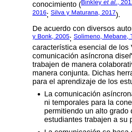
Binkley
et al.
, 201
conocimiento (
2016
Silva y Maturana, 2017
;
).
De acuerdo con diversos auto
y Bonk, 2005
Solimeno, Mebane, 
;
característica esencial de lo
comunicación asíncrona diseñ
trabajen de manera colaborat
manera conjunta. Dichas herr
para el aprendizaje de los est
La comunicación asíncrona
ni temporales para la conec
permitiendo un alto grado d
estudiantes trabajen a su p
La comunicación se basa en