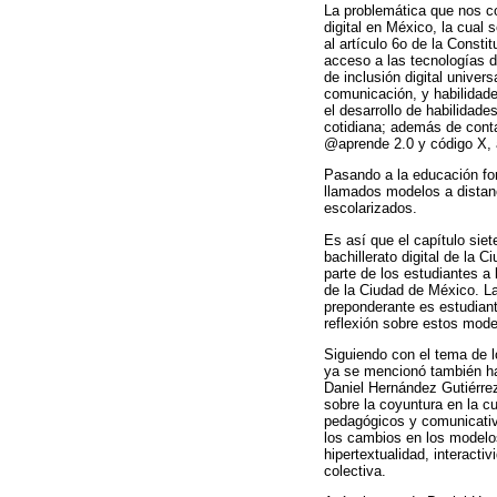
La problemática que nos co
digital en México, la cual 
al artículo 6o de la Const
acceso a las tecnologías d
de inclusión digital univer
comunicación, y habilidade
el desarrollo de habilidade
cotidiana; además de cont
@aprende 2.0 y código X, a
Pasando a la educación for
llamados modelos a distan
escolarizados.
Es así que el capítulo sie
bachillerato digital de la
parte de los estudiantes a 
de la Ciudad de México. L
preponderante es estudiant
reflexión sobre estos mode
Siguiendo con el tema de l
ya se mencionó también ha
Daniel Hernández Gutiérrez 
sobre la coyuntura en la cu
pedagógicos y comunicativ
los cambios en los modelo
hipertextualidad, interacti
colectiva.