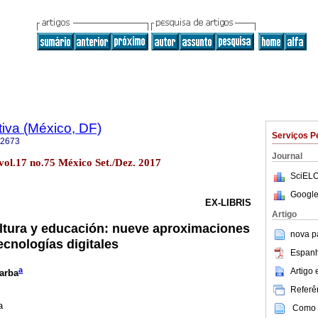
iva (México, DF)
Serviços P
-2673
Journal
vol.17 no.75 México Set./Dez. 2017
SciELO
Google
EX-LIBRIS
Artigo
ltura y educación: nueve aproximaciones
nova p
tecnologías digitales
Espanh
a
Artigo
arba
Referên
a
Como c