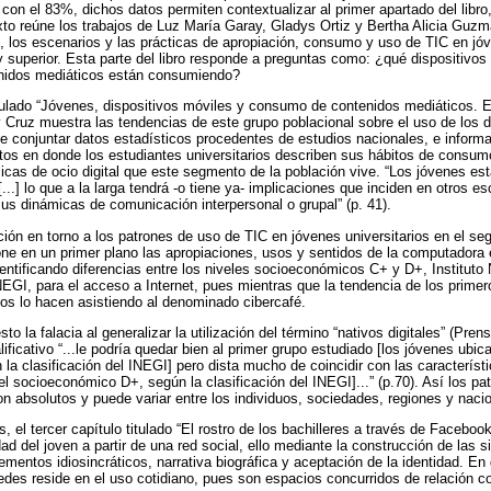
a con el 83%, dichos datos permiten contextualizar al primer apartado del libro
texto reúne los trabajos de Luz María Garay, Gladys Ortiz y Bertha Alicia Gu
, los escenarios y las prácticas de apropiación, consumo y uso de TIC en jó
 superior. Esta parte del libro responde a preguntas como: ¿qué dispositivo
enidos mediáticos están consumiendo?
titulado “Jóvenes, dispositivos móviles y consumo de contenidos mediáticos. E
y Cruz muestra las tendencias de este grupo poblacional sobre el uso de los di
 de conjuntar datos estadísticos procedentes de estudios nacionales, e inform
latos en donde los estudiantes universitarios describen sus hábitos de consumo
icas de ocio digital que este segmento de la población vive. “Los jóvenes e
..] lo que a la larga tendrá -o tiene ya- implicaciones que inciden en otros e
sus dinámicas de comunicación interpersonal o grupal” (p. 41).
ión en torno a los patrones de uso de TIC en jóvenes universitarios en el segu
e en un primer plano las apropiaciones, usos y sentidos de la computadora e
dentificando diferencias entre los niveles socioeconómicos C+ y D+, Instituto
NEGI, para el acceso a Internet, pues mientras que la tendencia de los primer
os lo hacen asistiendo al denominado cibercafé.
sto la falacia al generalizar la utilización del término “nativos digitales” (Pr
lificativo “...le podría quedar bien al primer grupo estudiado [los jóvenes ubic
a clasificación del INEGI] pero dista mucho de coincidir con las característ
el socioeconómico D+, según la clasificación del INEGI]...” (p.70). Así los p
on absolutos y puede variar entre los individuos, sociedades, regiones y naci
, el tercer capítulo titulado “El rostro de los bachilleres a través de Facebo
d del joven a partir de una red social, ello mediante la construcción de las s
lementos idiosincráticos, narrativa biográfica y aceptación de la identidad. En
edes reside en el uso cotidiano, pues son espacios concurridos de relación co