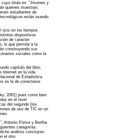
, cuyo título es: “Jóvenes y
zmán quienes muestran,
venes estudiantes de
s tecnológicos están usando
l ocio en los tiempos
stintos dispositivos
ación de carácter
, lo que permite a la
stán construyendo sus
scenarios sociales como la
ndo capítulo del libro,
 Internet en la vida
 Nacional de Estadística
os es la de conectarse
ensky, 2001) pues como bien
ados en el nivel
icas del segundo [los
atrones de uso de TIC en un
ones.
ok”, Antonio Ponce y Bertha
iguientes categorías:
 dicho análisis concluyen
n el otro.