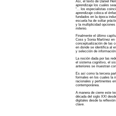
Así, el texto de Daniel He
aprendizaje los cuales sea
“... los especialistas coi
aprendizaje coloca el énfa
fundados en la época indust
escuela ha de soltar prácti
y la multiplicidad opcione
milenio.
Finalmente el último capítu
Coss y Sonia Martínez en e
conceptualización de las c
en donde se identifica al 
y selección de información
La noción dada por las red
el sistema cognitivo, el si
anteriores se muestran co
Es así como la tercera par
formales en los cuales la 
racionales y pertinentes e
contemporánea.
A manera de cierre este te
década del siglo XXI desde
digitales desde la reflexi
clave.