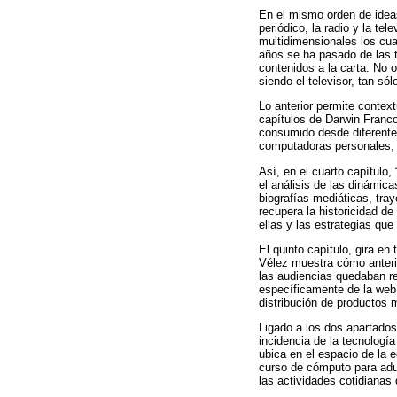
En el mismo orden de ideas
periódico, la radio y la te
multidimensionales los cua
años se ha pasado de las t
contenidos a la carta. No 
siendo el televisor, tan só
Lo anterior permite context
capítulos de Darwin Franco
consumido desde diferentes 
computadoras personales, t
Así, en el cuarto capítulo
el análisis de las dinámic
biografías mediáticas, tra
recupera la historicidad de
ellas y las estrategias qu
El quinto capítulo, gira en
Vélez muestra cómo anteri
las audiencias quedaban r
específicamente de la web 
distribución de productos
Ligado a los dos apartados 
incidencia de la tecnología
ubica en el espacio de la e
curso de cómputo para adul
las actividades cotidiana