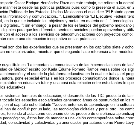
mparte Óscar Enrique Hernández Razo en este trabajo, se refiere a la comple
se manifiesta desde las políticas públicas pues como lo presenta el autor, en 
itución Política de los Estados Unidos Mexicanos el cual dice “El Estado garan
e la información y comunicación...”. Esencialmente “El Ejecutivo Federal tendr
sal, en la que se incluirán los objetivos y metas en materia de [...] tecnologías
s digitales...”; sin embargo, a pesar de los esfuerzos del gobierno mexicano p
s digitales para que los diferentes sectores sociales puedan aprovechar y util
ar con el acceso a los servicios de telecomunicaciones con proyectos como
ún existe una distribución inequitativa de las prácticas.
mal son dos las experiencias que se presentan en los capítulos siete y ocho, 
cia no escolarizados, mientras que el segundo hace referencia a los modelos
te cuyo título es “La importancia comunicativa de las hipermediaciones de las
 Ciudad de México” escrito por Karla Edurne Romero Ramos versa sobre los sign
la interacción y el uso de la plataforma educativa en la cual se trabaja el prog
a autora, pone especial énfasis en los procesos comunicativos donde la inte
e-plataforma educativa-tutor y una casi nula relación entre estudiantes lo que
los educativos.
os sistemas formales de educación, el desarrollo de las TIC, producto de la 
 tocado los espacios escolarizados generando áreas de oportunidad en los m
, en el capítulo ocho titulado “Nuevos entornos de aprendizaje en la cultura di
al han de confluir por un lado, las tecnologías digitales y por el otro, los ca
os, teniendo al aula como escenario de los proceso de enseñanza aprendiza
s pedagógicos, éstos han de atender a una visión contemporánea sobre con
vidad, conectividad y colectividad ya anunciados por autores como Pierre Lévy 