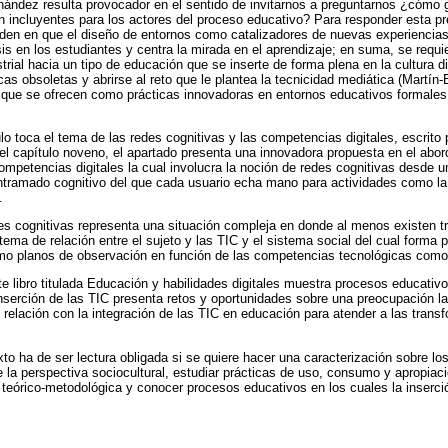
rnández resulta provocador en el sentido de invitarnos a preguntarnos ¿cómo 
n incluyentes para los actores del proceso educativo? Para responder esta p
nciden en que el diseño de entornos como catalizadores de nuevas experiencias
sis en los estudiantes y centra la mirada en el aprendizaje; en suma, se requi
rial hacia un tipo de educación que se inserte de forma plena en la cultura dig
cas obsoletas y abrirse al reto que le plantea la tecnicidad mediática (Martín-
s que se ofrecen como prácticas innovadoras en entornos educativos formales 
lo toca el tema de las redes cognitivas y las competencias digitales, escrito 
l capítulo noveno, el apartado presenta una innovadora propuesta en el abord
ompetencias digitales la cual involucra la noción de redes cognitivas desde u
entramado cognitivo del que cada usuario echa mano para actividades como l
.
es cognitivas representa una situación compleja en donde al menos existen tr
stema de relación entre el sujeto y las TIC y el sistema social del cual forma p
mo planos de observación en función de las competencias tecnológicas como 
te libro titulada Educación y habilidades digitales muestra procesos educati
inserción de las TIC presenta retos y oportunidades sobre una preocupación la
n relación con la integración de las TIC en educación para atender a las tran
xto ha de ser lectura obligada si se quiere hacer una caracterización sobre l
 la perspectiva sociocultural, estudiar prácticas de uso, consumo y apropia
ón teórico-metodológica y conocer procesos educativos en los cuales la inserci