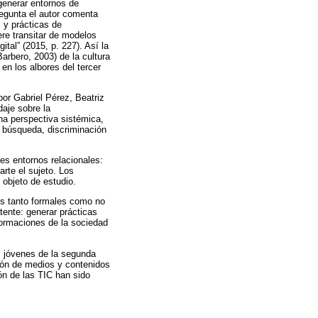
generar entornos de
regunta el autor comenta
 y prácticas de
ere transitar de modelos
ital” (2015, p. 227). Así la
Barbero, 2003) de la cultura
en los albores del tercer
por Gabriel Pérez, Beatriz
aje sobre la
na perspectiva sistémica,
a búsqueda, discriminación
es entornos relacionales:
arte el sujeto. Los
objeto de estudio.
vos tanto formales como no
tente: generar prácticas
sformaciones de la sociedad
os jóvenes de la segunda
ción de medios y contenidos
ón de las TIC han sido