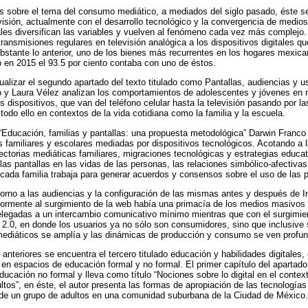
 sobre el tema del consumo mediático, a mediados del siglo pasado, éste se 
levisión, actualmente con el desarrollo tecnológico y la convergencia de medio
les diversifican las variables y vuelven al fenómeno cada vez más complejo
ransmisiones regulares en televisión analógica a los dispositivos digitales 
obstante lo anterior, uno de los bienes más recurrentes en los hogares mexic
lo en 2015 el 93.5 por ciento contaba con uno de éstos.
ualizar el segundo apartado del texto titulado como Pantallas, audiencias y u
 y Laura Vélez analizan los comportamientos de adolescentes y jóvenes en re
dispositivos, que van del teléfono celular hasta la televisión pasando por las
odo ello en contextos de la vida cotidiana como la familia y la escuela.
, “Educación, familias y pantallas: una propuesta metodológica” Darwin Franc
as familiares y escolares mediadas por dispositivos tecnológicos. Acotando a l
yectorias mediáticas familiares, migraciones tecnológicas y estrategias educa
 las pantallas en las vidas de las personas, las relaciones simbólico-afectiva
e cada familia trabaja para generar acuerdos y consensos sobre el uso de las p
 torno a las audiencias y la configuración de las mismas antes y después de In
ormente al surgimiento de la web había una primacía de los medios masivos
elegadas a un intercambio comunicativo mínimo mientras que con el surgimien
2.0, en donde los usuarios ya no sólo son consumidores, sino que inclusive 
 mediáticos se amplía y las dinámicas de producción y consumo se ven profu
anteriores se encuentra el tercero titulado educación y habilidades digitales,
 en espacios de educación formal y no formal. El primer capítulo del apartado 
ducación no formal y lleva como título “Nociones sobre lo digital en el contex
tos”, en éste, el autor presenta las formas de apropiación de las tecnologías
s de un grupo de adultos en una comunidad suburbana de la Ciudad de México.