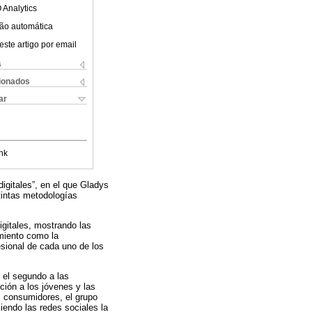
 Analytics
ão automática
este artigo por email
s
cionados
ar
nk
igitales”, en el que Gladys
tintas metodologías
igitales, mostrando las
imiento como la
esional de cada uno de los
, el segundo a las
ación a los jóvenes y las
os consumidores, el grupo
endo las redes sociales la