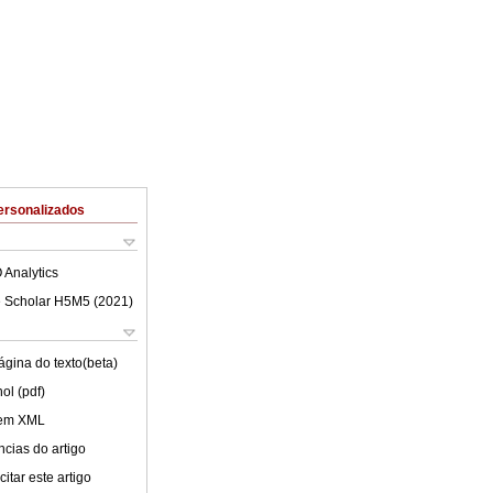
ersonalizados
 Analytics
 Scholar H5M5 (
2021
)
ágina do texto(beta)
ol (pdf)
 em XML
cias do artigo
itar este artigo