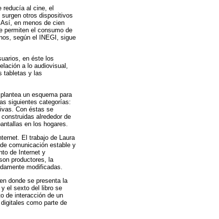
reducía al cine, el
s surgen otros dispositivos
. Así, en menos de cien
que permiten el consumo de
anos, según el INEGI, sigue
suarios, en éste los
lación a lo audiovisual,
 tabletas y las
o plantea un esquema para
as siguientes categorías:
tivas. Con éstas se
s construidas alrededor de
antallas en los hogares.
ternet. El trabajo de Laura
 de comunicación estable y
to de Internet y
son productores, la
ndamente modificadas.
 en donde se presenta la
y el sexto del libro se
to de interacción de un
 digitales como parte de