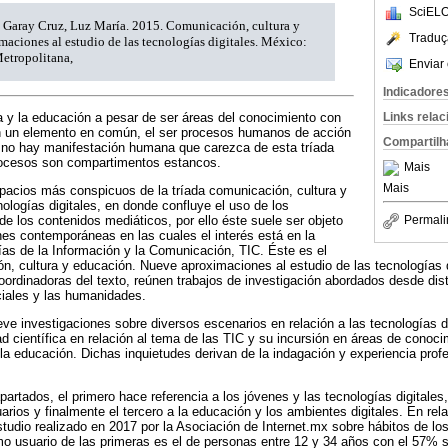
SciELO
 Garay Cruz, Luz María. 2015. Comunicación, cultura y
Traduç
aciones al estudio de las tecnologías digitales. México:
etropolitana,
Enviar 
Indicadore
a y la educación a pesar de ser áreas del conocimiento con
Links rela
nen un elemento en común, el ser procesos humanos de acción
Compartilh
 no hay manifestación humana que carezca de esta tríada
rocesos son compartimentos estancos.
Mais
Mais
pacios más conspicuos de la tríada comunicación, cultura y
nologías digitales, en donde confluye el uso de los
de los contenidos mediáticos, por ello éste suele ser objeto
Permali
nes contemporáneas en las cuales el interés está en la
ías de la Información y la Comunicación, TIC. Éste es el
ón, cultura y educación. Nueve aproximaciones al estudio de las tecnologías d
oordinadoras del texto, reúnen trabajos de investigación abordados desde dis
ciales y las humanidades.
eve investigaciones sobre diversos escenarios en relación a las tecnologías d
d científica en relación al tema de las TIC y su incursión en áreas de conoc
 la educación. Dichas inquietudes derivan de la indagación y experiencia prof
apartados, el primero hace referencia a los jóvenes y las tecnologías digitales
arios y finalmente el tercero a la educación y los ambientes digitales. En rel
estudio realizado en 2017 por la Asociación de Internet.mx sobre hábitos de l
 usuario de las primeras es el de personas entre 12 y 34 años con el 57% si