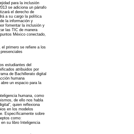
jidad para la inclusión
2013 se adiciona un párrafo
tizará el derecho de
á a su cargo la política
 de la información y
or fomentar la inclusión y
izar las TIC de manera
: puntos México conectado,
el primero se refiere a los
 presenciales
/os estudiantes del
ificados atribuidos por
rama de Bachillerato digital
racción humana
 abre un espacio para la
inteligencia humana, como
ismos, de ello nos habla
gital”, quien reflexiona
mbios en los modelos
je. Específicamente sobre
ceptos como:
en su libro Inteligencia