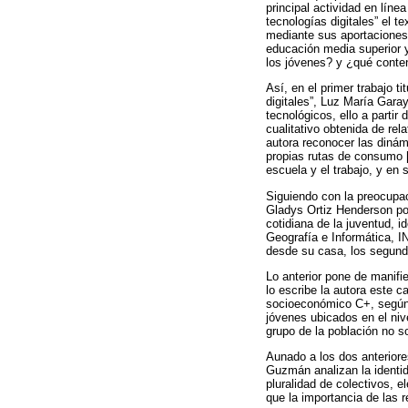
principal actividad en líne
tecnologías digitales” el 
mediante sus aportaciones
educación media superior y
los jóvenes? y ¿qué cont
Así, en el primer trabajo 
digitales”, Luz María Gara
tecnológicos, ello a partir
cualitativo obtenida de re
autora reconocer las dinám
propias rutas de consumo [.
escuela y el trabajo, y en 
Siguiendo con la preocupac
Gladys Ortiz Henderson pon
cotidiana de la juventud, i
Geografía e Informática, I
desde su casa, los segund
Lo anterior pone de manifie
lo escribe la autora este ca
socioeconómico C+, según l
jóvenes ubicados en el niv
grupo de la población no s
Aunado a los dos anteriores
Guzmán analizan la identida
pluralidad de colectivos, e
que la importancia de las r