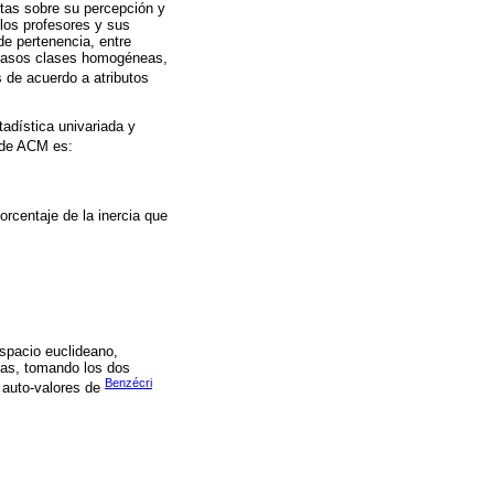
stas sobre su percepción y
los profesores y sus
de pertenencia, entre
 casos clases homogéneas,
 de acuerdo a atributos
tadística univariada y
n de ACM es:
porcentaje de la inercia que
espacio euclideano,
das, tomando los dos
Benzécri
e auto-valores de