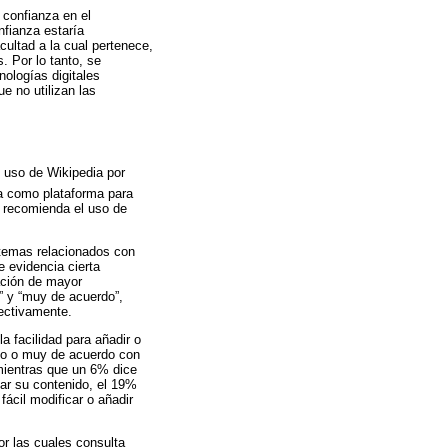
 confianza en el
nfianza estaría
cultad a la cual pertenece,
. Por lo tanto, se
ologías digitales
e no utilizan las
e uso de Wikipedia por
sa como plataforma para
; recomienda el uso de
 temas relacionados con
 evidencia cierta
ación de mayor
” y “muy de acuerdo”,
ectivamente.
la facilidad para añadir o
rdo o muy de acuerdo con
 mientras que un 6% dice
ar su contenido, el 19%
ácil modificar o añadir
or las cuales consulta