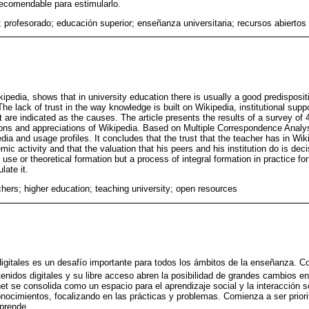
recomendable para estimularlo.
; profesorado; educación superior; enseñanza universitaria; recursos abiertos
ipedia, shows that in university education there is usually a good predisposit
he lack of trust in the way knowledge is built on Wikipedia, institutional sup
 are indicated as the causes. The article presents the results of a survey of 
ions and appreciations of Wikipedia. Based on Multiple Correspondence Anal
dia and usage profiles. It concludes that the trust that the teacher has in Wi
c activity and that the valuation that his peers and his institution do is decis
e use or theoretical formation but a process of integral formation in practice fo
late it.
chers; higher education; teaching university; open resources
digitales es un desafío importante para todos los ámbitos de la enseñanza. 
ntenidos digitales y su libre acceso abren la posibilidad de grandes cambios e
net se consolida como un espacio para el aprendizaje social y la interacción s
onocimientos, focalizando en las prácticas y problemas. Comienza a ser prior
aprende.