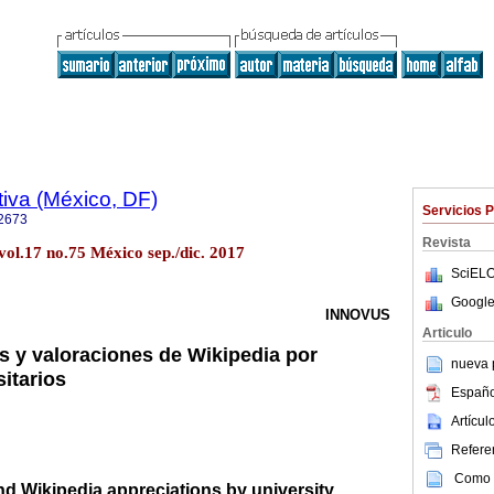
iva (México, DF)
Servicios 
2673
Revista
vol.17 no.75 México sep./dic. 2017
SciELO
Google
INNOVUS
Articulo
 y valoraciones de Wikipedia por
nueva p
itarios
Españo
Artícu
Referen
Como c
d Wikipedia appreciations by university