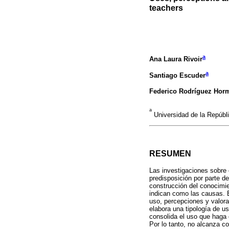
teachers
a
Ana Laura Rivoir
a
Santiago Escuder
Federico Rodríguez Hor
a
Universidad de la Repúbl
RESUMEN
Las investigaciones sobre
predisposición por parte de
construcción del conocimie
indican como las causas. E
uso, percepciones y valora
elabora una tipología de u
consolida el uso que haga 
Por lo tanto, no alcanza co