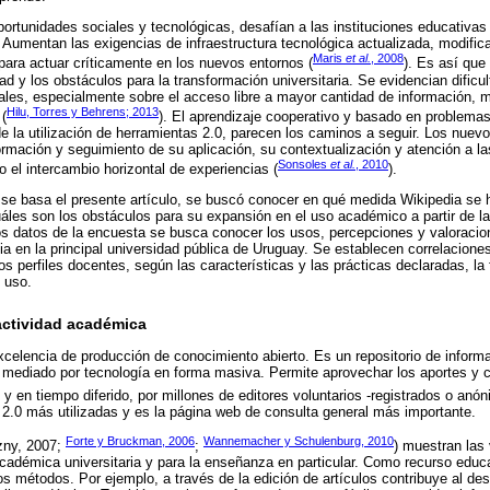
ortunidades sociales y tecnológicas, desafían a las instituciones educativas 
r. Aumentan las exigencias de infraestructura tecnológica actualizada, modifica
Maris
et al.
, 2008
para actuar críticamente en los nuevos entornos (
). Es así que
d y los obstáculos para la transformación universitaria. Se evidencian dificul
ales, especialmente sobre el acceso libre a mayor cantidad de información, m
Hilu, Torres y Behrens; 2013
 (
). El aprendizaje cooperativo y basado en problemas
e la utilización de herramientas 2.0, parecen los caminos a seguir. Los nue
mación y seguimiento de su aplicación, su contextualización y atención a l
Sonsoles
et al.
, 2010
 el intercambio horizontal de experiencias (
).
e se basa el presente artículo, se buscó conocer en qué medida Wikipedia se
les son los obstáculos para su expansión en el uso académico a partir de la
e los datos de la encuesta se busca conocer los usos, percepciones y valoraci
ia en la principal universidad pública de Uruguay. Se establecen correlacione
s perfiles docentes, según las características y las prácticas declaradas, la
l uso.
actividad académica
xcelencia de producción de conocimiento abierto. Es un repositorio de inform
 mediado por tecnología en forma masiva. Permite aprovechar los aportes y 
y en tiempo diferido, por millones de editores voluntarios -registrados o anó
 2.0 más utilizadas y es la página web de consulta general más importante.
Forte y Bruckman, 2006
Wannemacher y Schulenburg, 2010
zny, 2007;
;
) muestran las
académica universitaria y para la enseñanza en particular. Como recurso educa
s métodos. Por ejemplo, a través de la edición de artículos contribuye al des