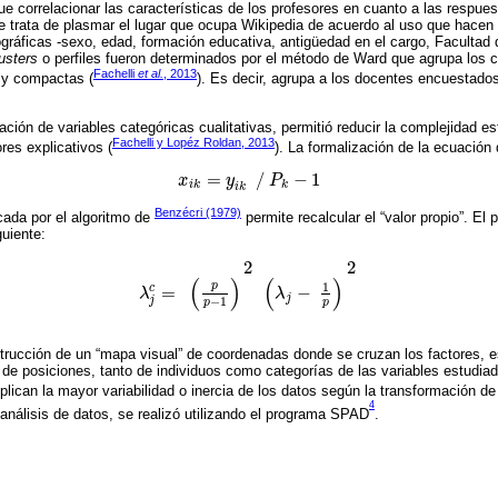
fue correlacionar las características de los profesores en cuanto a las respue
e trata de plasmar el lugar que ocupa Wikipedia de acuerdo al uso que hacen 
gráficas -sexo, edad, formación educativa, antigüedad en el cargo, Facultad 
usters
o perfiles fueron determinados por el método de Ward que agrupa los
Fachelli
et al.
, 2013
 y compactas (
). Es decir, agrupa a los docentes encuestados
ación de variables categóricas cualitativas, permitió reducir la complejidad es
Fachelli y Lopéz Roldan, 2013
ores explicativos (
). La formalización de la ecuació
=
∕
−
1
x
y
P
x
i
k
=
y
i
k
∕
P
k
-
1
i
k
k
i
k
Benzécri (1979)
icada por el algoritmo de
permite recalcular el “valor propio”. El 
guiente:
2
2
(
)
(
)
1
p
=
−
c
λ
λ
λ
j
c
=
p
p
-
1
2
λ
j
-
1
p
2
j
−
1
j
p
p
strucción de un “mapa visual” de coordenadas donde se cruzan los factores, 
 de posiciones, tanto de individuos como categorías de las variables estudia
plican la mayor variabilidad o inercia de los datos según la transformación d
4
análisis de datos, se realizó utilizando el programa SPAD
.