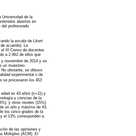
a Universidad de la
ontenidos abiertos en
s del profesorado
ando la escala de Likert
 de acuerdo). La
el III Censo de docentes
do a 2.462 de ellos que
e y noviembre de 2014 y se
de un muestreo
. No obstante, se obtuvo
alidad experimental o de
es se procesaron los 453
 edad es 43 años (s=11) y
nología y ciencias de la
%), y otros niveles (15%).
o de un año y máximo de 43,
e los cinco grados de la
s y el 13% corresponden a
ación de las opiniones y
as Múltiples (ACM). El