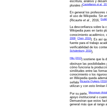
escritura, análisis y desa
Castellanos
et al.
, 20
plurales (
En general los profesores 
el uso de Wikipedia. Sin e
Gutié
(Ricaurte
et al.
, 2016;
La desconfianza sobre la ca
Wikipedia pues en tanto pl
conocimiento académico, que
2008
Chen, 2010
;
). Es así q
fuente para el trabajo acad
verificabilidad de los cont
Schulenburg, 2010
).
Hilu (2013
) sostiene que la 
obstruye las posibilidades
cómo funciona la producci
similitudes entre las forma
conocimiento o los riguroso
en Wikipedia queda además
Ricaurte-Quijano (2016
señala
utilizan y con esto limitan
Meseguer-Arto
Por su parte,
apoyo institucional o cuan
Demuestran que estos fact
general más que al rango 