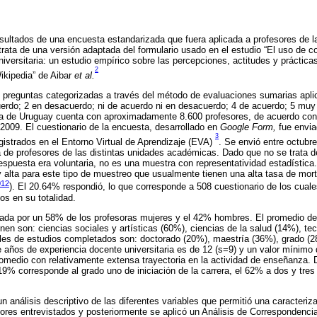
resultados de una encuesta estandarizada que fuera aplicada a profesores de l
rata de una versión adaptada del formulario usado en el estudio “El uso de c
iversitaria: un estudio empírico sobre las percepciones, actitudes y práctica
2
Wikipedia” de Aibar
et al.
7 preguntas categorizadas a través del método de evaluaciones sumarias aplic
erdo; 2 en desacuerdo; ni de acuerdo ni en desacuerdo; 4 de acuerdo; 5 muy
ca de Uruguay cuenta con aproximadamente 8.600 profesores, de acuerdo con 
 2009. El cuestionario de la encuesta, desarrollado en
Google Form,
fue envia
3
gistrados en el Entorno Virtual de Aprendizaje (EVA)
. Se envió entre octubr
a de profesores de las distintas unidades académicas. Dado que no se trata 
 respuesta era voluntaria, no es una muestra con representatividad estadística
alta para este tipo de muestreo que usualmente tienen una alta tasa de mort
012
). El 20.64% respondió, lo que corresponde a 508 cuestionario de los cual
s en su totalidad.
da por un 58% de los profesoras mujeres y el 42% hombres. El promedio de
nen son: ciencias sociales y artísticas (60%), ciencias de la salud (14%), tec
les de estudios completados son: doctorado (20%), maestría (36%), grado (28
 años de experiencia docente universitaria es de 12 (s=9) y un valor mínim
omedio con relativamente extensa trayectoria en la actividad de enseñanza. D
19% corresponde al grado uno de iniciación de la carrera, el 62% a dos y tre
un análisis descriptivo de las diferentes variables que permitió una caracteriz
ores entrevistados y posteriormente se aplicó un Análisis de Correspondenci