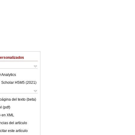
Personalizados
 Analytics
 Scholar H5M5 (
2021
)
ágina del texto (beta)
l (pdf)
lo en XML
cias del artículo
itar este artículo