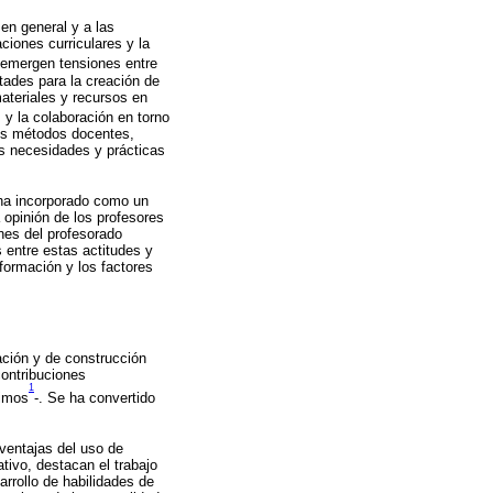
en general y a las
ciones curriculares y la
 emergen tensiones entre
tades para la creación de
ateriales y recursos en
 y la colaboración en torno
vos métodos docentes,
as necesidades y prácticas
 ha incorporado como un
 opinión de los profesores
ones del profesorado
s entre estas actitudes y
 formación y los factores
ación y de construcción
contribuciones
1
nimos
-. Se ha convertido
 ventajas del uso de
tivo, destacan el trabajo
arrollo de habilidades de