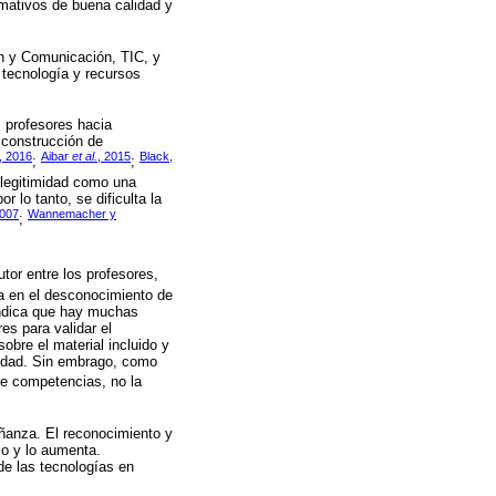
rmativos de buena calidad y
ón y Comunicación, TIC, y
 tecnología y recursos
s profesores hacia
 construcción de
, 2016
Aibar
et al.
, 2015
Black,
;
;
 legitimidad como una
 lo tanto, se dificulta la
2007
Wannemacher y
;
tor entre los profesores,
a en el desconocimiento de
Indica que hay muchas
es para validar el
obre el material incluido y
lidad. Sin embrago, como
de competencias, no la
eñanza. El reconocimiento y
so y lo aumenta.
e las tecnologías en