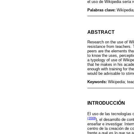
el uso de Wikipedia sería 
Palabras clave:
Wikipedia
ABSTRACT
Research on the use of Wik
resistance from teachers. T
peers are the elements that
to know the uses, percept
a typology of use of Wikipe
that he makes in his academi
enough with training for th
would be advisable to stimu
Keywords:
Wikipedia; tea
INTRODUCCIÓN
El uso de las tecnologías 
(2008
), el desarrollo de co
enseñar e investigar. Inter
centro de la creación de c
frente a qué es lo que se 