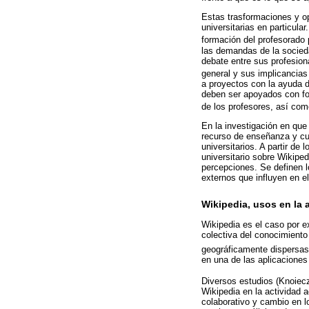
Estas trasformaciones y op
universitarias en particula
formación del profesorado 
las demandas de la socieda
debate entre sus profesion
general y sus implicancias
a proyectos con la ayuda d
deben ser apoyados con for
de los profesores, así como
En la investigación en qu
recurso de enseñanza y cuá
universitarios. A partir d
universitario sobre Wikiped
percepciones. Se definen lo
externos que influyen en e
Wikipedia, usos en la 
Wikipedia es el caso por e
colectiva del conocimiento
geográficamente dispersas 
en una de las aplicaciones
Diversos estudios (Knoiec
Wikipedia en la actividad 
colaborativo y cambio en lo