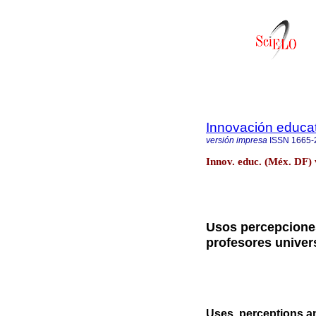
Innovación educat
versión impresa
ISSN
1665-
Innov. educ. (Méx. DF) 
Usos percepciones
profesores univers
Uses, perceptions an