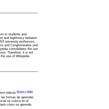
ion to students and
port and legitimacy between
453 university professors,
ysis and Conglomerates and
kipedia consolidates the use
ive. Therefore, it is not
r the use of Wikipedia
Brown y Adler
Como indican
n las formas de aprender,
ocial se coloca en el
itario cómo se aprende,