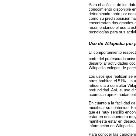
Para el análisis de los da
conocimiento disponible en
determinada tanto por carac
como su predisposición hac
encontrarían dos grandes g
recomendando el uso a estu
tecnologías para sus activ
Uso de Wikipedia por p
El comportamiento respecto
parte del profesorado univ
desarrollar actividades do
Wikipedia colegas; le pare
Los usos que realizan se r
otros ámbitos el 51%. La u
reticencia a consultar Wik
profundidad. Así, el uso d
acumulan aproximadamente 
En cuanto a la facilidad de
modificar su contenido. En
que es muy sencillo encont
estar en desacuerdo o muy 
manifiesta estar en desacu
información en Wikipedia.
Para conocer las caracterí