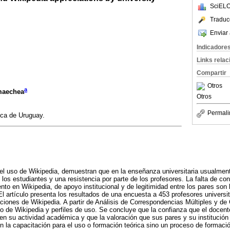
SciELO
Traduc
Enviar 
Indicadore
Links rela
Compartir
Otros
a
maechea
Otros
Permali
ica de Uruguay.
 el uso de Wikipedia, demuestran que en la enseñanza universitaria usualme
 los estudiantes y una resistencia por parte de los profesores. La falta de co
nto en Wikipedia, de apoyo institucional y de legitimidad entre los pares son
l artículo presenta los resultados de una encuesta a 453 profesores universit
ciones de Wikipedia. A partir de Análisis de Correspondencias Múltiples y 
so de Wikipedia y perfiles de uso. Se concluye que la confianza que el docen
en su actividad académica y que la valoración que sus pares y su institució
n la capacitación para el uso o formación teórica sino un proceso de formació