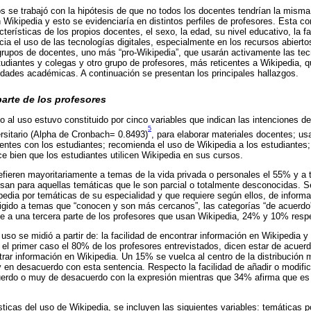
tos se trabajó con la hipótesis de que no todos los docentes tendrían la misma
 Wikipedia y esto se evidenciaría en distintos perfiles de profesores. Esta co
terísticas de los propios docentes, el sexo, la edad, su nivel educativo, la fa
ia el uso de las tecnologías digitales, especialmente en los recursos abiertos
rupos de docentes, uno más “pro-Wikipedia”, que usarán activamente las tecn
diantes y colegas y otro grupo de profesores, más reticentes a Wikipedia, qu
idades académicas. A continuación se presentan los principales hallazgos.
arte de los profesores
 al uso estuvo constituido por cinco variables que indican las intenciones d
5
ersitario (Alpha de Cronbach= 0.8493)
, para elaborar materiales docentes; u
centes con los estudiantes; recomienda el uso de Wikipedia a los estudiantes
ce bien que los estudiantes utilicen Wikipedia en sus cursos.
efieren mayoritariamente a temas de la vida privada o personales el 55% y a
san para aquellas temáticas que le son parcial o totalmente desconocidas. Se
ipedia por temáticas de su especialidad y que requiere según ellos, de inform
irigido a temas que “conocen y son más cercanos”, las categorías “de acuerdo
a una tercera parte de los profesores que usan Wikipedia, 24% y 10% resp
 uso se midió a partir de: la facilidad de encontrar información en Wikipedia y 
 el primer caso el 80% de los profesores entrevistados, dicen estar de acue
rar información en Wikipedia. Un 15% se vuelca al centro de la distribución
en desacuerdo con esta sentencia. Respecto la facilidad de añadir o modific
erdo o muy de desacuerdo con la expresión mientras que 34% afirma que es f
sticas del uso de Wikipedia, se incluyen las siguientes variables: temáticas p