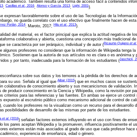
rrollo académico. También resulta una forma de acceso fácil a contenidos info
13
Casillas
et al.
, 2016
Alonso y García, 2013
Light, 2001
;
;
;
).
se expresan favorablemente sobre el uso de las Tecnologías de la Informaci
mbargo, no guarda correlato con el uso efectivo que finalmente hacen de esta
rrez Porlán, 2014
Hilu
et al.
, 2013
; Maroto, 2017;
).
lidad del material, es el factor principal que explica la actitud negativa de lo
ataforma colaborativa y abierta, cuestiona una concepción más tradicional de
Ricaurte-Quijano
et al.
 se caracteriza por ser jerárquico, individual y de autor (
ue algunos profesores no consideran que la información de Wikipedia tenga la
émico. Sostienen que la autoría de sus artículos no es clara o es anónima y por
Jaschick, 
enidos y por tanto, inadecuada para la formación de los estudiantes (
desconfianza sobre sus datos y los temores a la pérdida de los derechos de au
Aibar (2015
 para su uso. Señala al igual que
) que en muchos casos se sustent
ón colaborativa de conocimiento abierto y sus mecanicismos de validación. 
s de producir conocimiento en la Ciencia y Wikipedia, como la revisión por par
s criterios para las referencias y las fuentes. En ambas se ejerce un control s
 expuesto al escrutinio público como mecanismo adicional de control de ca
), cuando los profesores no la visualizan como un recurso para el desarrollo 
 las posibilidades de desarrollo de las mismas por parte de los estudiantes.
la
et al.
(2016
) señalan factores externos influyendo en el uso con fines de ens
do los pares aceptan Wikipedia y la promueven, influencia positivamente el u
ores externos están más asociados al grado de uso que cada profesor hace d
académico, experiencia de enseñanza, edad o género.