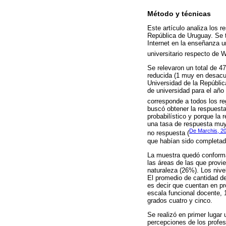
Método y técnicas
Este artículo analiza los 
República de Uruguay. Se t
Internet en la enseñanza un
universitario respecto de 
Se relevaron un total de 4
reducida (1 muy en desacu
Universidad de la Repúbli
de universidad para el año
corresponde a todos los re
buscó obtener la respuest
probabilístico y porque la
una tasa de respuesta muy 
De Marchis, 2
no respuesta (
que habían sido completado
La muestra quedó conforma
las áreas de las que provie
naturaleza (26%). Los nive
El promedio de cantidad de
es decir que cuentan en pr
escala funcional docente, 
grados cuatro y cinco.
Se realizó en primer lugar 
percepciones de los profes