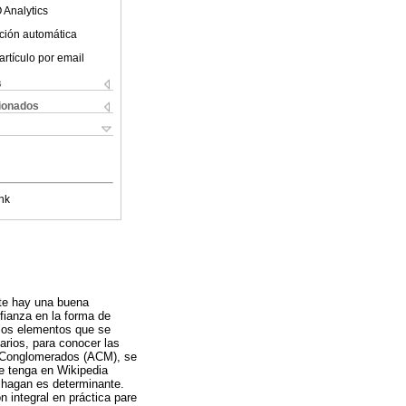
 Analytics
ción automática
artículo por email
s
cionados
nk
nte hay una buena
nfianza en la forma de
 los elementos que se
arios, para conocer las
de Conglomerados (ACM), se
te tenga en Wikipedia
n hagan es determinante.
n integral en práctica pare