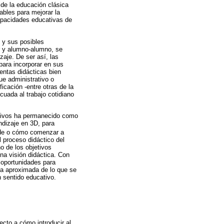
 de la educación clásica
ables para mejorar la
capacidades educativas de
 y sus posibles
r y alumno-alumno, se
aje. De ser así, las
para incorporar en sus
entas didácticas bien
e administrativo o
icación -entre otras de la
uada al trabajo cotidiano
cativos ha permanecido como
ndizaje en 3D, para
ónde o cómo comenzar a
 proceso didáctico del
o de los objetivos
na visión didáctica. Con
 oportunidades para
ea aproximada de lo que se
 sentido educativo.
cto a cómo introducir al