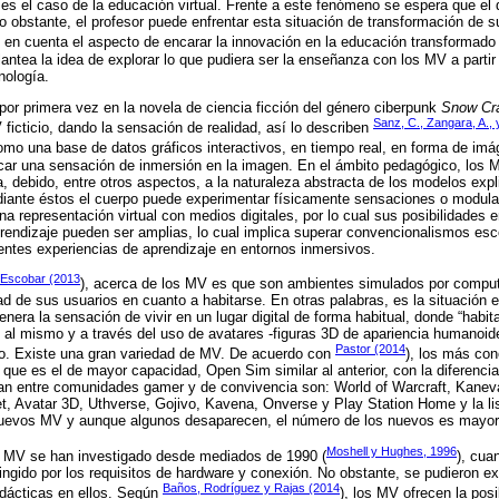
es el caso de la educación virtual. Frente a este fenómeno se espera que el
 obstante, el profesor puede enfrentar esta situación de transformación de 
o en cuenta el aspecto de encarar la innovación en la educación transformado 
plantea la idea de explorar lo que pudiera ser la enseñanza con los MV a parti
nología.
or primera vez en la novela de ciencia ficción del género ciberpunk
Snow Cr
Sanz, C., Zangara, A., 
V ficticio, dando la sensación de realidad, así lo describen
omo una base de datos gráficos interactivos, en tiempo real, en forma de imá
car una sensación de inmersión en la imagen. En el ámbito pedagógico, los 
 debido, entre otros aspectos, a la naturaleza abstracta de los modelos expl
diante éstos el cuerpo puede experimentar físicamente sensaciones o modul
na representación virtual con medios digitales, por lo cual sus posibilidades 
endizaje pueden ser amplias, lo cual implica superar convencionalismos esco
entes experiencias de aprendizaje en entornos inmersivos.
Escobar (2013
), acerca de los MV es que son ambientes simulados por compu
dad de sus usuarios en cuanto a habitarse. En otras palabras, es la situación 
nera la sensación de vivir en un lugar digital de forma habitual, donde “habit
ón al mismo y a través del uso de avatares -figuras 3D de apariencia humanoi
Pastor (2014
rio. Existe una gran variedad de MV. De acuerdo con
), los más co
que es el de mayor capacidad, Open Sim similar al anterior, con la diferencia 
n entre comunidades gamer y de convivencia son: World of Warcraft, Kaneva
 Avatar 3D, Uthverse, Gojivo, Kavena, Onverse y Play Station Home y la li
uevos MV y aunque algunos desaparecen, el número de los nuevos es mayor
Moshell y Hughes, 1996
s MV se han investigado desde mediados de 1990 (
), cua
ringido por los requisitos de hardware y conexión. No obstante, se pudieron 
Baños, Rodríguez y Rajas (2014
didácticas en ellos. Según
), los MV ofrecen la posi