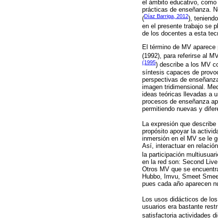
el ámbito educativo, como 
prácticas de enseñanza. No
Díaz Barriga, 2012
(
), teniend
en el presente trabajo se 
de los docentes a esta tec
El término de MV aparece p
(1992), para referirse al M
(1995
) describe a los MV c
síntesis capaces de provo
perspectivas de enseñanza,
imagen tridimensional. Me
ideas teóricas llevadas a u
procesos de enseñanza apr
permitiendo nuevas y difer
La expresión que describe
propósito apoyar la activi
inmersión en el MV se le ge
Así, interactuar en relaci
la participación multiusua
en la red son: Second Live 
Otros MV que se encuentra
Hubbo, Imvu, Smeet Smeet,
pues cada año aparecen n
Los usos didácticos de lo
usuarios era bastante rest
satisfactoria actividades 