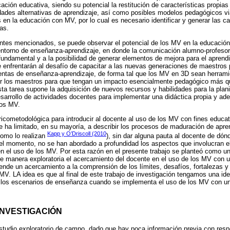
ación educativa, siendo su potencial la restitución de características propias
idades alternativas de aprendizaje, así como posibles modelos pedagógicos vi
 en la educación con MV, por lo cual es necesario identificar y generar las 
as.
ntes mencionados, se puede observar el potencial de los MV en la educación
 entorno de enseñanza-aprendizaje, en donde la comunicación alumno-profeso
ndamental y a la posibilidad de generar elementos de mejora para el aprendiz
e enfrentarán al desafío de capacitar a las nuevas generaciones de maestros 
entas de enseñanza-aprendizaje, de forma tal que los MV en 3D sean herrami
r los maestros para que tengan un impacto esencialmente pedagógico más qu
a tarea supone la adquisición de nuevos recursos y habilidades para la planif
arrollo de actividades docentes para implementar una didáctica propia y adec
los MV.
óricometodológica para introducir al docente al uso de los MV con fines edu
 se ha limitado, en su mayoría, a describir los procesos de maduración de apre
Kapp y O’Driscoll (2010
como lo realizan
), sin dar alguna pauta al docente de d
el momento, no se han abordado a profundidad los aspectos que involucran el
en el uso de los MV. Por esta razón en el presente trabajo se planteó como un
de manera exploratoria el acercamiento del docente en el uso de los MV con u
ende un acercamiento a la comprensión de los límites, desafíos, fortalezas y
V. LA idea es que al final de este trabajo de investigación tengamos una id
 los escenarios de enseñanza cuando se implementa el uso de los MV con un
INVESTIGACIÓN
studio exploratorio de campo, dado que hay poca información previa con respe