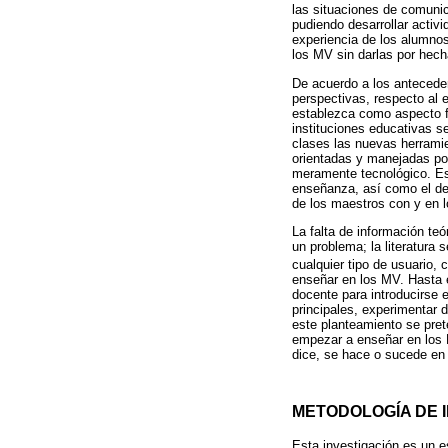
las situaciones de comunic
pudiendo desarrollar activ
experiencia de los alumnos
los MV sin darlas por hech
De acuerdo a los antecede
perspectivas, respecto al
establezca como aspecto fu
instituciones educativas s
clases las nuevas herrami
orientadas y manejadas po
meramente tecnológico. Est
enseñanza, así como el des
de los maestros con y en 
La falta de información te
un problema; la literatura
cualquier tipo de usuario, 
enseñar en los MV. Hasta 
docente para introducirse 
principales, experimentar 
este planteamiento se pret
empezar a enseñar en los M
dice, se hace o sucede en
METODOLOGÍA DE 
Esta investigación es un e