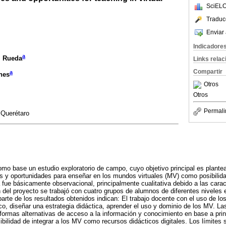
SciELO
Traduc
Enviar 
Indicadore
a
l Rueda
Links rela
Compartir
a
nes
Otros
Otros
Permali
 Querétaro
como base un estudio exploratorio de campo, cuyo objetivo principal es plante
zas y oportunidades para enseñar en los mundos virtuales (MV) como posibilida
ue básicamente observacional, principalmente cualitativa debido a las caract
n del proyecto se trabajó con cuatro grupos de alumnos de diferentes niveles e
parte de los resultados obtenidos indican: El trabajo docente con el uso de lo
ico, diseñar una estrategia didáctica, aprender el uso y dominio de los MV. La
r formas alternativas de acceso a la información y conocimiento en base a pri
sibilidad de integrar a los MV como recursos didácticos digitales. Los límites