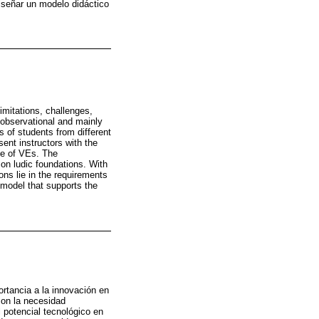
iseñar un modelo didáctico
imitations, challenges,
 observational and mainly
s of students from different
sent instructors with the
se of VEs. The
 on ludic foundations. With
ions lie in the requirements
c model that supports the
rtancia a la innovación en
con la necesidad
 potencial tecnológico en