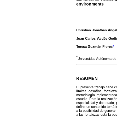
environments
Christian Jonathan Ánge
Juan Carlos Valdés Godí
a
Teresa Guzmán Flores
a
Universidad Autónoma de
RESUMEN
El presente trabajo tiene 
límites, desafíos, fortale
metodología implementada f
estudio. Para la realizació
especialidad y doctorado; 
definir un contenido temát
a la posibilidad de genera
a las fortalezas está la po