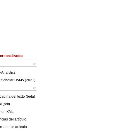
Personalizados
 Analytics
 Scholar H5M5 (
2021
)
ágina del texto (beta)
l (pdf)
lo en XML
cias del artículo
itar este artículo