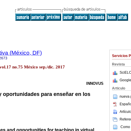
iva (México, DF)
Servicios 
2673
Revista
vol.17 no.75 México sep./dic. 2017
SciELO
Google
INNOVUS
Articulo
 y oportunidades para enseñar en los
nueva p
Españo
Artícu
Referen
Como c
es and opportunities for teaching in virtual