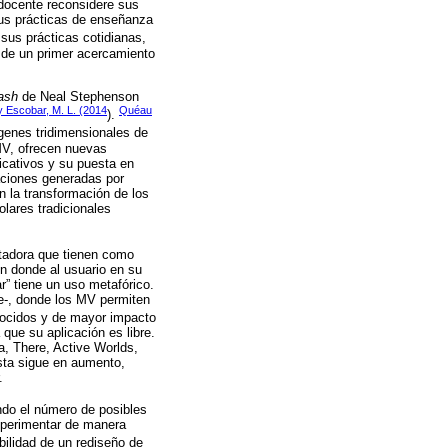
 docente reconsidere sus
sus prácticas de enseñanza
sus prácticas cotidianas,
r de un primer acercamiento
ash
de Neal Stephenson
y Escobar, M. L. (2014
Quéau
).
genes tridimensionales de
MV, ofrecen nuevas
icativos y su puesta en
aciones generadas por
en la transformación de los
lares tradicionales
tadora que tienen como
en donde al usuario en su
ar” tiene un uso metafórico.
de-, donde los MV permiten
nocidos y de mayor impacto
que su aplicación es libre.
, There, Active Worlds,
sta sigue en aumento,
.
ndo el número de posibles
experimentar de manera
bilidad de un rediseño de