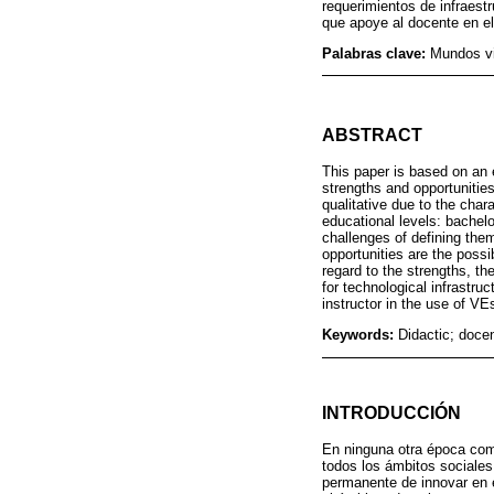
requerimientos de infraest
que apoye al docente en el
Palabras clave:
Mundos vi
ABSTRACT
This paper is based on an e
strengths and opportunitie
qualitative due to the char
educational levels: bachelo
challenges of defining the
opportunities are the possi
regard to the strengths, the
for technological infrastru
instructor in the use of VE
Keywords:
Didactic; doce
INTRODUCCIÓN
En ninguna otra época como
todos los ámbitos sociales
permanente de innovar en e