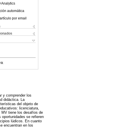
 Analytics
ción automática
artículo por email
s
cionados
nk
ar y comprender los
d didáctica. La
erísticas del objeto de
ducativos: licenciatura,
s MV tiene los desafíos de
s oportunidades se refieren
ncipios lúdicos. En cuanto
 se encuentran en los