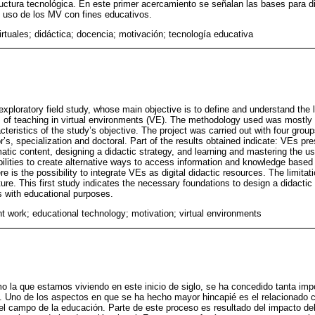
ructura tecnológica. En este primer acercamiento se señalan las bases para d
 uso de los MV con fines educativos.
rtuales; didáctica; docencia; motivación; tecnología educativa
xploratory field study, whose main objective is to define and understand the l
s of teaching in virtual environments (VE). The methodology used was mostly
acteristics of the study’s objective. The project was carried out with four group
r’s, specialization and doctoral. Part of the results obtained indicate: VEs pre
matic content, designing a didactic strategy, and learning and mastering the u
bilities to create alternative ways to access information and knowledge based
re is the possibility to integrate VEs as digital didactic resources. The limitat
cture. This first study indicates the necessary foundations to design a didacti
s with educational purposes.
nt work; educational technology; motivation; virtual environments
 la que estamos viviendo en este inicio de siglo, se ha concedido tanta impo
. Uno de los aspectos en que se ha hecho mayor hincapié es el relacionado 
l campo de la educación. Parte de este proceso es resultado del impacto del