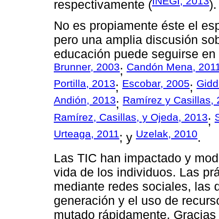
INEGI, 2013
respectivamente (
).
No es propiamente éste el esp
pero una amplia discusión sob
educación puede seguirse en l
Brunner, 2003
Candón Mena, 201
;
Portilla, 2013
Escobar, 2005
Gidd
;
;
Andión, 2013
Ramírez y Casillas,
;
Ramírez, Casillas, y Ojeda, 2013
;
Urteaga, 2011
Uzelak, 2010
; y
.
Las TIC han impactado y mod
vida de los individuos. Las prá
mediante redes sociales, las 
generación y el uso de recurs
mutado rápidamente. Gracias a