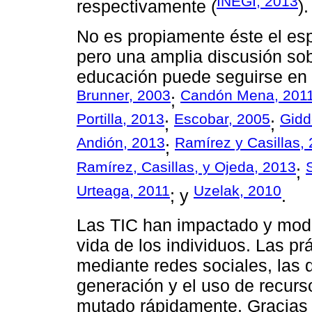
INEGI, 2013
respectivamente (
).
No es propiamente éste el esp
pero una amplia discusión sob
educación puede seguirse en l
Brunner, 2003
Candón Mena, 201
;
Portilla, 2013
Escobar, 2005
Gidd
;
;
Andión, 2013
Ramírez y Casillas,
;
Ramírez, Casillas, y Ojeda, 2013
;
Urteaga, 2011
Uzelak, 2010
; y
.
Las TIC han impactado y mod
vida de los individuos. Las prá
mediante redes sociales, las 
generación y el uso de recurs
mutado rápidamente. Gracias a