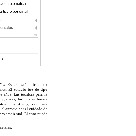
ción automática
artículo por email
s
cionados
nk
 "La Esperanza", ubicada en
les. El estudio fue de tipo
s años. Las técnicas para la
 gráficas, las cuales fueron
ativo con estrategias que han
 el aprecio por el cuidado de
 pro ambiental. El caso puede
ntales.