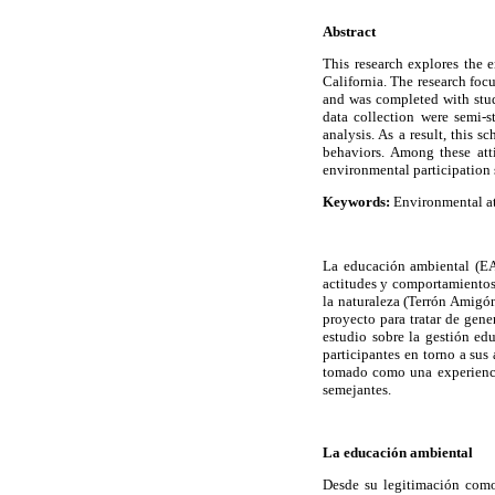
Abstract
This research explores the 
California. The research foc
and was completed with stud
data collection were semi-s
analysis. As a result, this 
behaviors. Among these att
environmental participation 
Keywords:
Environmental att
La educación ambiental (EA)
actitudes y comportamientos
la naturaleza (Terrón Amigó
proyecto para tratar de gen
estudio sobre la gestión ed
participantes en torno a sus
tomado como una experienci
semejantes.
La educación ambiental
Desde su legitimación com