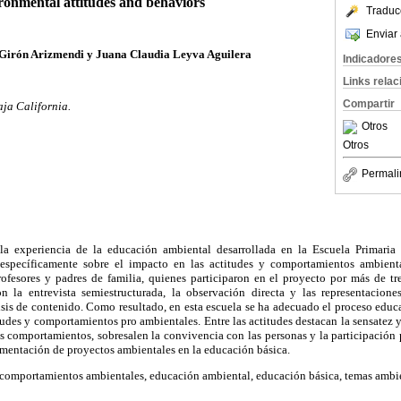
ronmental attitudes and behaviors
Traduc
Enviar 
irón Arizmendi y Juana Claudia Leyva Aguilera
Indicadore
Links rela
Compartir
ja California
.
Otros
Otros
Permali
 la experiencia de la educación ambiental desarrollada en la Escuela Primaria
 específicamente sobre el impacto en las actitudes y comportamientos ambienta
rofesores y padres de familia, quienes participaron en el proyecto por más de tre
n la entrevista semiestructurada, la observación directa y las representaciones
sis de contenido. Como resultado, en esta escuela se ha adecuado el proceso educ
itudes y comportamientos pro ambientales. Entre las actitudes destacan la sensatez y
os comportamientos, sobresalen la convivencia con las personas y la participación
lementación de proyectos ambientales en la educación básica.
comportamientos ambientales, educación ambiental, educación básica, temas ambie