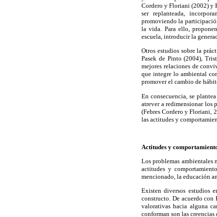
Cordero y Floriani (2002) y 
ser replanteada, incorpora
promoviendo la participación
la vida. Para ello, propone
escuela, introducir la genera
Otros estudios sobre la prá
Pasek de Pinto (2004), Tris
mejores relaciones de conviv
que integre lo ambiental com
promover el cambio de hábito
En consecuencia, se plantea
atrever a redimensionar los 
(Febres Cordero y Floriani, 
las actitudes y comportamien
Actitudes y comportamient
Los problemas ambientales no
actitudes y comportamiento
mencionado, la educación amb
Existen diversos estudios e
constructo. De acuerdo con 
valorativas hacia alguna ca
conforman son las creencias q