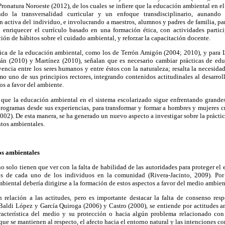
Pronatura Noroeste (2012), de los cuales se infiere que la educación ambiental en el
ndo la transversalidad curricular y un enfoque transdisciplinario, aunando 
 activa del individuo, e involucrando a maestros, alumnos y padres de familia, par
n enriquecer el currículo basado en una formación ética, con actividades partici
ción de hábitos sobre el cuidado ambiental, y reforzar la capacitación docente.
ctica de la educación ambiental, como los de Terrón Amigón (2004; 2010), y para L
tán (2010) y Martínez (2010), señalan que es necesario cambiar prácticas de ed
encia entre los seres humanos y entre éstos con la naturaleza; resalta la necesid
o uno de sus principios rectores, integrando contenidos actitudinales al desarroll
s a favor del ambiente.
 que la educación ambiental en el sistema escolarizado sigue enfrentando grandes 
programas desde sus experiencias, para transformar y formar a hombres y mujeres cr
2002). De esta manera, se ha generado un nuevo aspecto a investigar sobre la prácti
tos ambientales.
os ambientales
 solo tienen que ver con la falta de habilidad de las autoridades para proteger el 
s de cada uno de los individuos en la comunidad (Rivera-Jacinto, 2009). Po
iental debería dirigirse a la formación de estos aspectos a favor del medio ambien
n relación a las actitudes, pero es importante destacar la falta de consenso res
Baldi López y García Quiroga (2006) y Castro (2000), se entiende por actitudes am
racterística del medio y su protección o hacia algún problema relacionado con
ue se mantienen al respecto, el afecto hacia el entorno natural y las intenciones c