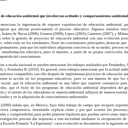
s de educación ambiental que involucran actitudes y comportamientos ambienta
menciona la importancia de exponer experiencias de educación ambiental, pue
ógicas que afectan positivamente el proceso educativo. Algunos estudios inte
, Suárez de Navas (2008), Gomera (2008), López (2003), Carretero (2007), y Miñan
s sobre la gestión de proyectos de educación ambiental con una evolución posit
, sobre todo en los estudiantes. Entre las conclusiones principales, destacan que
permanente, para que los individuos adquieran conciencia de su medio; proceso en
a transformación educativa, pues el maestro, a partir de su propia convicción, f
mpartida del conocimiento.
as a escala nacional se pueden mencionar los trabajos realizados por Fernández, A. 
10); y Fernández R. (2010). En general, estos trabajos mencionan que la actitud ambi
mientos compatibles con ella después de implementar proyectos de educación ambi
entar la acción en los programas educativos, pues es una manera de que los e
 social; que la educación ambiental es una labor que requiere constancia para 
edio; que el éxito de los programas de educación ambiental dependerá del gr
la y el interés de los educadores en materia ambiental influyen de manera notori
titudes y en la adquisición de conocimientos ambientales.
(2000) señala que, en México, hace falta trabajo de campo que recupere experie
ctiva comprensiva, intentando explicar cómo y por qué ocurren los procesos, 
arlas y comprenderlas, para poder plantear hipótesis que puedan servir como marco
nvestigación procura dar respuesta a esta necesidad mediante la recuperación de
a Escuela Primaria "La Esperanza", cuya evolución se documenta en la siguiente se