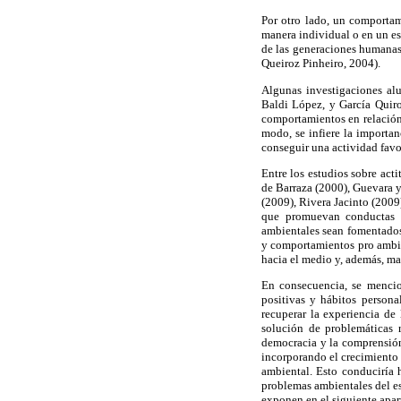
Por otro lado, un comportam
manera individual o en un esc
de las generaciones humanas 
Queiroz Pinheiro, 2004).
Algunas investigaciones alu
Baldi López, y García Quiro
comportamientos en relación 
modo, se infiere la importan
conseguir una actividad favo
Entre los estudios sobre ac
de Barraza (2000), Guevara y
(2009), Rivera Jacinto (2009
que promuevan conductas am
ambientales sean fomentados 
y comportamientos pro ambie
hacia el medio y, además, man
En consecuencia, se mencio
positivas y hábitos personal
recuperar la experiencia de
solución de problemáticas 
democracia y la comprensión
incorporando el crecimiento 
ambiental. Esto conduciría 
problemas ambientales del es
exponen en el siguiente apar