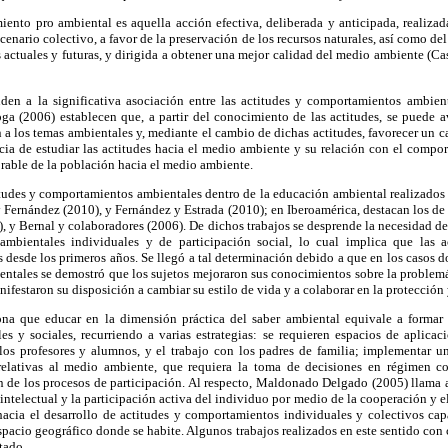
iento pro ambiental es aquella acción efectiva, deliberada y anticipada, realizad
enario colectivo, a favor de la preservación de los recursos naturales, así como del
actuales y futuras, y dirigida a obtener una mejor calidad del medio ambiente (Ca
den a la significativa asociación entre las actitudes y comportamientos ambient
ga (2006) establecen que, a partir del conocimiento de las actitudes, se puede av
a los temas ambientales y, mediante el cambio de dichas actitudes, favorecer un 
cia de estudiar las actitudes hacia el medio ambiente y su relación con el compo
rable de la población hacia el medio ambiente.
titudes y comportamientos ambientales dentro de la educación ambiental realizados
 Fernández (2010), y Fernández y Estrada (2010); en Iberoamérica, destacan los d
), y Bernal y colaboradores (2006). De dichos trabajos se desprende la necesidad de
bientales individuales y de participación social, lo cual implica que las 
desde los primeros años. Se llegó a tal determinación debido a que en los casos 
ntales se demostró que los sujetos mejoraron sus conocimientos sobre la problemát
ifestaron su disposición a cambiar su estilo de vida y a colaborar en la protección
na que educar en la dimensión práctica del saber ambiental equivale a formar 
es y sociales, recurriendo a varias estrategias: se requieren espacios de aplicac
 los profesores y alumnos, y el trabajo con los padres de familia; implementar u
relativas al medio ambiente, que requiera la toma de decisiones en régimen coo
 de los procesos de participación. Al respecto, Maldonado Delgado (2005) llama 
intelectual y la participación activa del individuo por medio de la cooperación y e
hacia el desarrollo de actitudes y comportamientos individuales y colectivos capa
pacio geográfico donde se habite. Algunos trabajos realizados en este sentido con
tado.