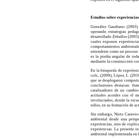
Estudios sobre experiencia
González Gaudiano (2003) 
operando estrategias pedag
desarrollado Zeballos (2005)
cuales exponen experiencia
comportamientos ambientales
entenderse como un proceso 
es la piedra angular de tod
mediante la construcción co
En la búsqueda de experienci
cols., (2009); López, L. (20
que se desplegaron comporta
conclusiones destacan: fom
catalizadores de un cambio
actitudes acordes con el m
involucrados, donde la escue
niños, en su formación de ac
Sin embargo, Nieto Caraveo 
ambiental desde una perspe
experiencias, sino de explic
experiencias. La presente i
ambiental implementada en l