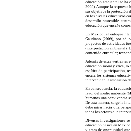
educación ambiental se ha 
2009). Aunque la respuesta h
sus objetivos la protección
en los niveles educativos co
desarrollo sostenible cent
educación que enseñe conoci
En México, el enfoque plan
Gaudiano (2009), por educa
proyectos de actividades fue
(interpretación ambiental). 
contenido curricular, respond
Además de estas vertientes e
educación moral y ética, l
espíritu de participación, r
encara los sistemas educati
intervenir en la resolución 
En consecuencia, la educaci
favor del medio ambiente (Ma
humanos una convivencia sal
De esta manera, surge la inte
debe mirar hacia otra perspe
todos los actores que intervi
Diversas investigaciones se
educación básica en México, 
y áreas de oportunidad que 