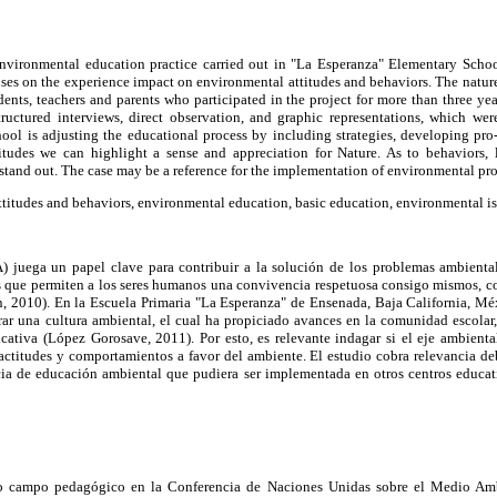
environmental education practice carried out in "La Esperanza" Elementary Scho
uses on the experience impact on environmental attitudes and behaviors. The nature
ents, teachers and parents who participated in the project for more than three ye
tructured interviews, direct observation, and graphic representations, which we
school is adjusting the educational process by including strategies, developing pr
itudes we can highlight a sense and appreciation for Nature. As to behaviors, 
stand out. The case may be a reference for the implementation of environmental pro
itudes and behaviors, environmental education, basic education, environmental is
 juega un papel clave para contribuir a la solución de los problemas ambiental
 que permiten a los seres humanos una convivencia respetuosa consigo mismos, c
n, 2010). En la Escuela Primaria "La Esperanza" de Ensenada, Baja California, M
erar una cultura ambiental, el cual ha propiciado avances en la comunidad escola
ucativa (López Gorosave, 2011). Por esto, es relevante indagar si el eje ambient
 actitudes y comportamientos a favor del ambiente. El estudio cobra relevancia de
a de educación ambiental que pudiera ser implementada en otros centros educat
o campo pedagógico en la Conferencia de Naciones Unidas sobre el Medio Am