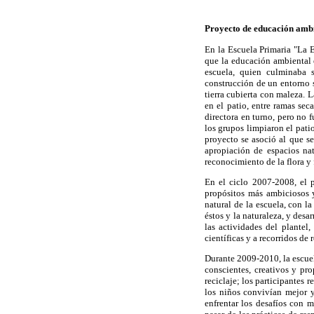
Proyecto de educación amb
En la Escuela Primaria "La 
que la educación ambiental e
escuela, quien culminaba s
construcción de un entorno s
tierra cubierta con maleza. 
en el patio, entre ramas sec
directora en turno, pero no 
los grupos limpiaron el pati
proyecto se asoció al que s
apropiación de espacios na
reconocimiento de la flora y
En el ciclo 2007-2008, el p
propósitos más ambiciosos y
natural de la escuela, con l
éstos y la naturaleza, y des
las actividades del plantel
científicas y a recorridos de
Durante 2009-2010, la escuel
conscientes, creativos y pro
reciclaje; los participantes
los niños convivían mejor y
enfrentar los desafíos con m