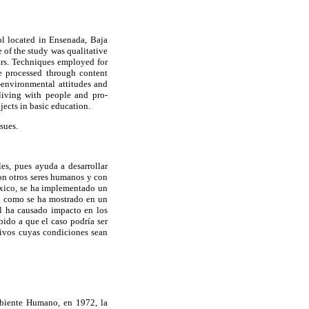
ol located in Ensenada, Baja
 of the study was qualitative
ars. Techniques employed for
re processed through content
o-environmental attitudes and
living with people and pro-
jects in basic education.
sues.
es, pues ayuda a desarrollar
on otros seres humanos y con
éxico, se ha implementado un
r, como se ha mostrado en un
al ha causado impacto en los
bido a que el caso podría ser
ivos cuyas condiciones sean
biente Humano, en 1972, la