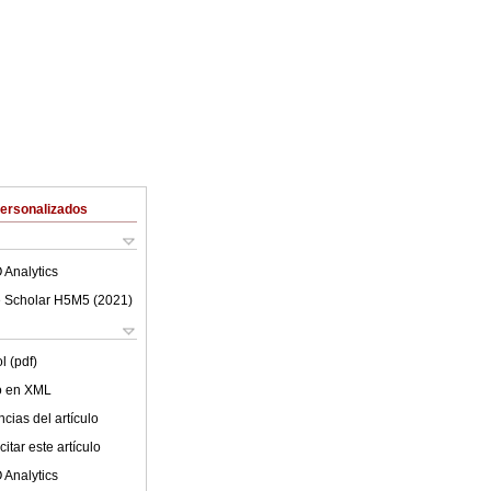
Personalizados
 Analytics
 Scholar H5M5 (
2021
)
l (pdf)
lo en XML
cias del artículo
itar este artículo
 Analytics