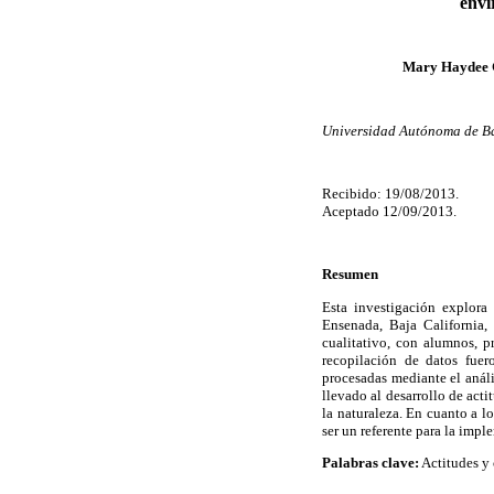
envi
Mary Haydee G
Universidad Autónoma de Ba
Recibido: 19/08/2013.
Aceptado 12/09/2013.
Resumen
Esta investigación explora
Ensenada, Baja California,
cualitativo, con alumnos, p
recopilación de datos fuero
procesadas mediante el análi
llevado al desarrollo de act
la naturaleza. En cuanto a l
ser un referente para la imp
Palabras clave:
Actitudes y 