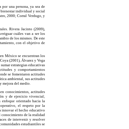
a por una persona, ya sea de
 bienestar individual y social
stro, 2000; Corral Verdugo, y
ales. Rivera Jacinto (2009),
eriguar cuáles van a ser los
cambio de los mismos. De este
rtamiento, con el objetivo de
 en México se encuentran los
e Coya (2001), Álvarez y Vega
 sumar estrategias educativas
actitudes y comportamientos
donde se fomentaron actitudes
ica ambiental, sus actitudes
 y mejora del medio.
en conocimientos, actitudes
ión y de ejercicio vivencial;
n enfoque orientado hacia la
perativo, el respeto por la
a innovar el hecho educativo
l conocimiento de la realidad
ces de intervenir y resolver
 comunidades estudiantiles se