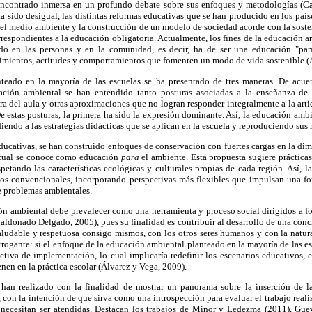
encontrado inmersa en un profundo debate sobre sus enfoques y metodologías (Ca
a sido desigual, las distintas reformas educativas que se han producido en los paí
 del medio ambiente y la construcción de un modelo de sociedad acorde con la sost
rrespondientes a la educación obligatoria. Actualmente, los fines de la educación a
rado en las personas y en la comunidad, es decir, ha de ser una educación "par
mientos, actitudes y comportamientos que fomenten un modo de vida sostenible (Á
teado en la mayoría de las escuelas se ha presentado de tres maneras. De acue
ción ambiental se han entendido tanto posturas asociadas a la enseñanza de 
ra del aula y otras aproximaciones que no logran responder integralmente a la art
De estas posturas, la primera ha sido la expresión dominante. Así, la educación am
iendo a las estrategias didácticas que se aplican en la escuela y reproduciendo sus r
ducativas, se han construido enfoques de conservación con fuertes cargas en la dim
o cual se conoce como educación
para
el ambiente. Esta propuesta sugiere práctica
espetando las características ecológicas y culturales propias de cada región. Así, 
vos convencionales, incorporando perspectivas más flexibles que impulsan una 
de problemas ambientales.
ón ambiental debe prevalecer como una herramienta y proceso social dirigidos a fo
ldonado Delgado, 2005), pues su finalidad es contribuir al desarrollo de una conci
udable y respetuosa consigo mismos, con los otros seres humanos y con la natur
rrogante: si el enfoque de la educación ambiental planteado en la mayoría de las es
ctiva de implementación, lo cual implicaría redefinir los escenarios educativos, 
enen en la práctica escolar (Álvarez y Vega, 2009).
 han realizado con la finalidad de mostrar un panorama sobre la inserción de 
con la intención de que sirva como una introspección para evaluar el trabajo realiz
necesitan ser atendidas. Destacan los trabajos de Minor y Ledezma (2011), Gue