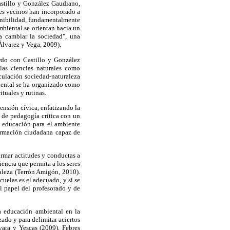
stillo y González Gaudiano,
ses vecinos han incorporado a
enibilidad, fundamentalmente
mbiental se orientan hacia un
a cambiar la sociedad", una
lvarez y Vega, 2009).
rdo con Castillo y González
las ciencias naturales como
iculación sociedad-naturaleza
biental se ha organizado como
ituales y rutinas.
ensión cívica, enfatizando la
s de pedagogía crítica con un
la educación para el ambiente
formación ciudadana capaz de
rmar actitudes y conductas a
encia que permita a los seres
aleza (Terrón Amigón, 2010).
cuelas es el adecuado, y si se
el papel del profesorado y de
la educación ambiental en la
ado y para delimitar aciertos
vara y Yescas (2009), Febres