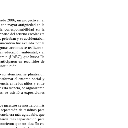
esde 2006, un proyecto en el
as con mayor antigüedad en la
la corresponsabilidad en la
parte del terreno escolar era
n, peleaban y se accidentaban
iniciativa fue avalada por la
gunas acciones se realizaron:
 en educación ambiental, y el
fornia (UABC), que busca "la
rticiparon en recorridos de
institución.
ó su atención: se plantearon
nsformar el entorno social y
encia entre los niños y entre
e esta manera, se organizaron
s, se asistió a exposiciones
los maestros se mostraron más
a separación de residuos para
scuela era más agradable, que
itaron más capacitación para
conocieron que un desafío era