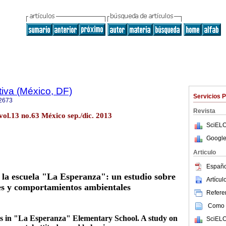
iva (México, DF)
Servicios 
2673
Revista
vol.13 no.63 México sep./dic. 2013
SciELO
Google
Articulo
Españo
n la escuela "La Esperanza": un estudio sobre
Artícu
es y comportamientos ambientales
Referen
Como c
s in "La Esperanza" Elementary School. A study on
SciELO