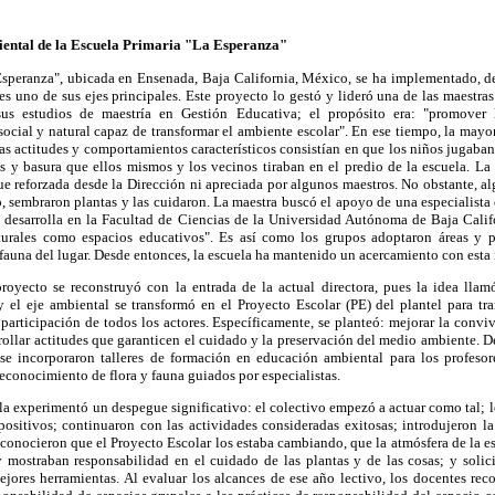
iental de la Escuela Primaria "La Esperanza"
Esperanza", ubicada en Ensenada, Baja California, México, se ha implementado, d
s uno de sus ejes principales. Este proyecto lo gestó y lideró una de las maestr
us estudios de maestría en Gestión Educativa; el propósito era: "promover 
ocial y natural capaz de transformar el ambiente escolar". En ese tiempo, la mayor 
Las actitudes y comportamientos característicos consistían en que los niños jugaba
as y basura que ellos mismos y los vecinos tiraban en el predio de la escuela. La 
fue reforzada desde la Dirección ni apreciada por algunos maestros. No obstante, al
o, sembraron plantas y las cuidaron. La maestra buscó el apoyo de una especialista
e desarrolla en la Facultad de Ciencias de la Universidad Autónoma de Baja Cali
turales como espacios educativos". Es así como los grupos adoptaron áreas y pa
 fauna del lugar. Desde entonces, la escuela ha mantenido un acercamiento con esta 
royecto se reconstruyó con la entrada de la actual directora, pues la idea llam
 el eje ambiental se transformó en el Proyecto Escolar (PE) del plantel para tra
a participación de todos los actores. Específicamente, se planteó: mejorar la conviv
arrollar actitudes que garanticen el cuidado y la preservación del medio ambiente. D
, se incorporaron talleres de formación en educación ambiental para los profesore
 reconocimiento de flora y fauna guiados por especialistas.
a experimentó un despegue significativo: el colectivo empezó a actuar como tal; 
positivos; continuaron con las actividades consideradas exitosas; introdujeron l
 reconocieron que el Proyecto Escolar los estaba cambiando, que la atmósfera de la e
 mostraban responsabilidad en el cuidado de las plantas y de las cosas; y solic
ejores herramientas. Al evaluar los alcances de ese año lectivo, los docentes re