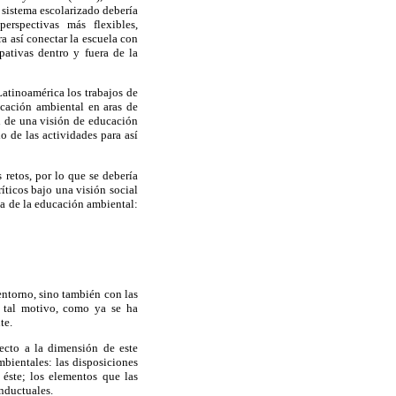
 sistema escolarizado debería
perspectivas más flexibles,
a así conectar la escuela con
pativas dentro y fuera de la
atinoamérica los trabajos de
ucación ambiental en aras de
ad de una visión de educación
o de las actividades para así
retos, por lo que se debería
íticos bajo una visión social
ca de la educación ambiental:
entorno, sino también con las
r tal motivo, como ya se ha
te.
pecto a la dimensión de este
bientales: las disposiciones
 éste; los elementos que las
onductuales.