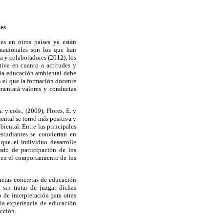
les
s en otros países ya están
rnacionales son los que han
a y colaboradores (2012), los
iva en cuanto a actitudes y
 la educación ambiental debe
 el que la formación docente
omentará valores y conductas
y cols., (2009); Flores, E. y
ental se tornó más positiva y
ental. Entre las principales
studiantes se conviertan en
que el individuo desarrolle
ado de participación de los
a en el comportamiento de los
ncias concretas de educación
sin tratar de juzgar dichas
 de interpretación para otras
 la experiencia de educación
cción.