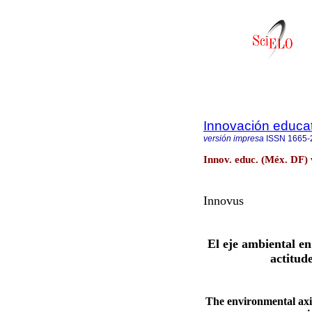
Innovación educat
versión impresa
ISSN
1665-
Innov. educ. (Méx. DF) 
Innovus
El eje ambiental e
actitud
The environmental axi