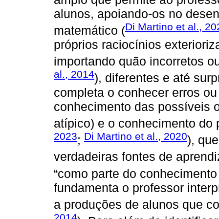
alunos, apoiando-os no dese
Di Martino et al., 2
matemático (
próprios raciocínios exterior
importando quão incorretos o
al., 2014
), diferentes e até sur
completa o conhecer erros ou
conhecimento das possíveis or
atípico) e o conhecimento do 
2023
Di Martino et al., 2020
;
), qu
verdadeiras fontes de aprend
“como parte do conhecimento
fundamenta o professor interpr
a produções de alunos que co
2014