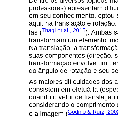
Dentre os diversos tópicos m
professores) apresentam dific
em seu conhecimento, optou-s
aqui, na translação e rotação
Thaqi et al., 2015
las (
). Ambas s
transformam um elemento inici
Na translação, a transformaçã
suas componentes (direção, s
transformação envolve um cen
do ângulo de rotação e seu se
As maiores dificuldades dos a
consistem em efetuá-la (espec
quando o vetor de translação 
considerando o comprimento d
Godino & Ruíz, 200
e a imagem (