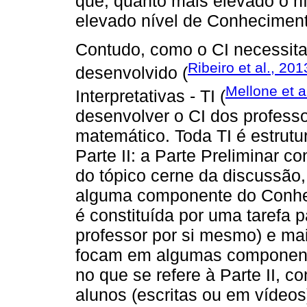
que, quanto mais elevado o n
elevado nível de Conhecimen
Contudo, como o CI necessita
Ribeiro et al., 201
desenvolvido (
Mellone et a
Interpretativas - TI (
desenvolver o CI dos profess
matemático. Toda TI é estrutur
Parte II: a Parte Preliminar 
do tópico cerne da discussão
alguma componente do Conhec
é constituída por uma tarefa p
professor por si mesmo) e ma
focam em algumas component
no que se refere à Parte II, 
alunos (escritas ou em vídeos