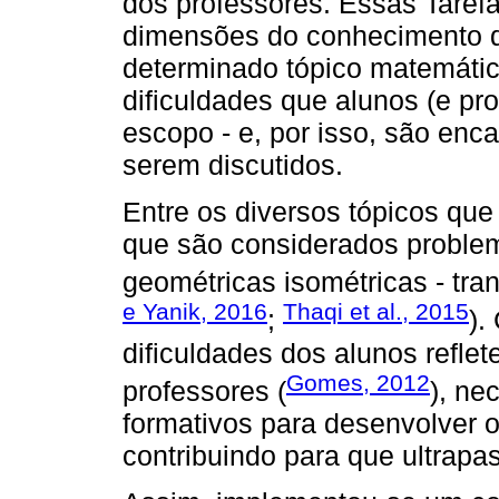
dos professores. Essas Taref
dimensões do conhecimento d
determinado tópico matemátic
dificuldades que alunos (e p
escopo - e, por isso, são en
serem discutidos.
Entre os diversos tópicos qu
que são considerados problem
geométricas isométricas - tran
e Yanik, 2016
Thaqi et al., 2015
;
).
dificuldades dos alunos reflet
Gomes, 2012
professores (
), ne
formativos para desenvolver 
contribuindo para que ultrapa