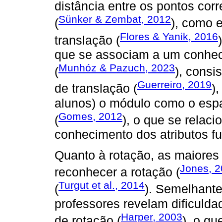
distância entre os pontos co
Sünker & Zembat, 2012
(
), como 
Flores & Yanik, 2016
translação (
que se associam a um conheci
Munhóz & Pazuch, 2023
(
), consi
Guerreiro, 2019
de translação (
)
alunos) o módulo como o espa
Gomes, 2012
(
), o que se relac
conhecimento dos atributos f
Quanto à rotação, as maiores
Jones, 
reconhecer a rotação (
Turgut et al., 2014
(
). Semelhante
professores revelam dificulda
Harper, 2003
de rotação (
), o q