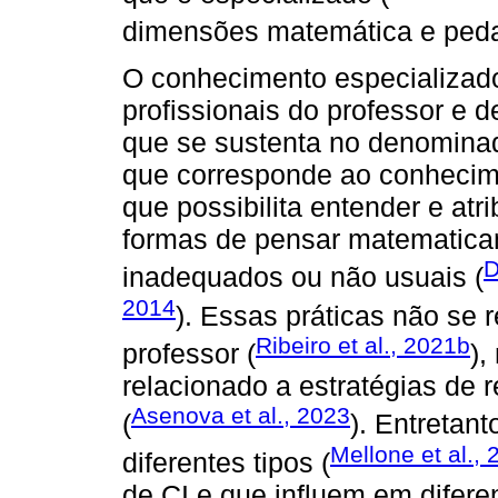
dimensões matemática e peda
O conhecimento especializad
profissionais do professor e de
que se sustenta no denominad
que corresponde ao conhecim
que possibilita entender e atri
formas de pensar matematica
D
inadequados ou não usuais (
2014
). Essas práticas não se
Ribeiro et al., 2021b
professor (
),
relacionado a estratégias de 
Asenova et al., 2023
(
). Entretant
Mellone et al.,
diferentes tipos (
de CI e que influem em difer