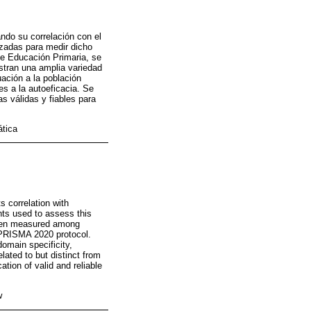
ndo su correlación con el
izadas para medir dicho
de Educación Primaria, se
estran una amplia variedad
ación a la población
es a la autoeficacia. Se
s válidas y fiables para
ática
s correlation with
nts used to assess this
 been measured among
e PRISMA 2020 protocol.
domain specificity,
lated to but distinct from
ation of valid and reliable
w