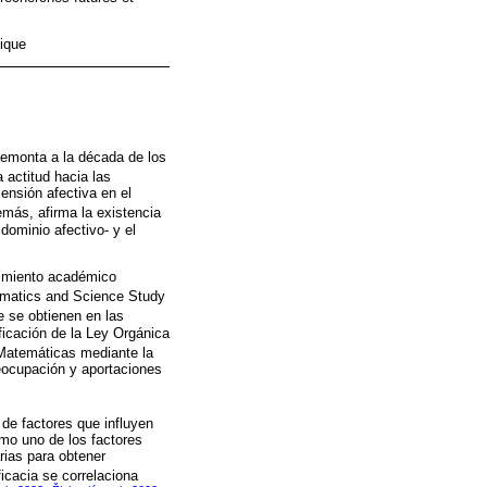
ique
 remonta a la década de los
 actitud hacia las
ensión afectiva en el
emás, afirma la existencia
ominio afectivo- y el
ndimiento académico
hematics and Science Study
e se obtienen en las
icación de la Ley Orgánica
 Matemáticas mediante la
eocupación y aportaciones
 de factores que influyen
omo uno de los factores
rias para obtener
ficacia se correlaciona