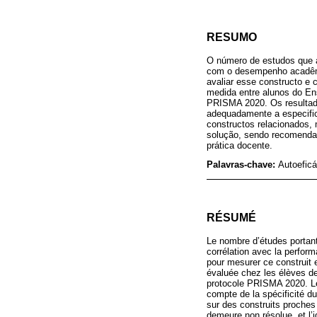
RESUMO
O número de estudos que a
com o desempenho acadêmic
avaliar esse constructo e
medida entre alunos do Ens
PRISMA 2020. Os resultad
adequadamente a especific
constructos relacionados, 
solução, sendo recomendada
prática docente.
Palavras-chave:
Autoeficá
RÉSUMÉ
Le nombre d’études portan
corrélation avec la perform
pour mesurer ce construit 
évaluée chez les élèves de
protocole PRISMA 2020. Les
compte de la spécificité du
sur des construits proches 
demeure non résolue, et l’i