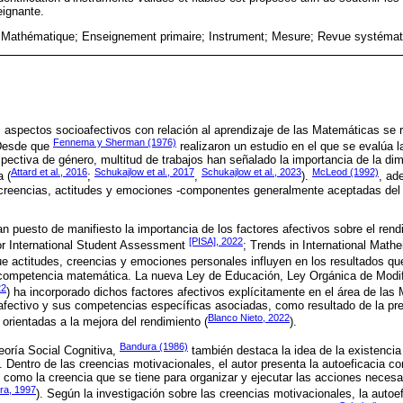
eignante.
é Mathématique; Enseignement primaire; Instrument; Mesure; Revue systémat
os aspectos socioafectivos con relación al aprendizaje de las Matemáticas se
Fennema y Sherman (1976)
 Desde que
realizaron un estudio en el que se evalúa la
ectiva de género, multitud de trabajos han señalado la importancia de la dim
Attard et al., 2016
Schukajlow et al., 2017
Schukajlow et al., 2023
McLeod (1992)
a (
;
,
).
, ad
 creencias, actitudes y emociones -componentes generalmente aceptadas del d
n puesto de manifiesto la importancia de los factores afectivos sobre el re
[PISA], 2022
r International Student Assessment
; Trends in International Mat
ue actitudes, creencias y emociones personales influyen en los resultados qu
competencia matemática. La nueva Ley de Educación, Ley Orgánica de Modif
22
) ha incorporado dichos factores afectivos explícitamente en el área de las
oafectivo y sus competencias específicas asociadas, como resultado de la pr
Blanco Nieto, 2022
orientadas a la mejora del rendimiento (
).
Bandura (1986)
Teoría Social Cognitiva,
también destaca la idea de la existencia
. Dentro de las creencias motivacionales, el autor presenta la autoeficacia c
e como la creencia que se tiene para organizar y ejecutar las acciones necesa
ra, 1997
). Según la investigación sobre las creencias motivacionales, la autoe