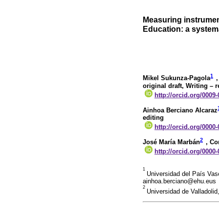
Measuring instrument
Education: a systema
1
Mikel Sukunza-Pagola
original draft, Writing – 
http://orcid.org/0009
Ainhoa Berciano Alcaraz
editing
http://orcid.org/0000
2
José María Marbán
, Co
http://orcid.org/0000
1
Universidad del País Vas
ainhoa.berciano@ehu.eus
2
Universidad de Valladol