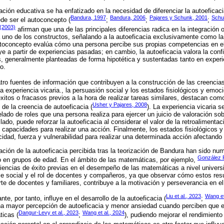
ación educativa se ha enfatizado en la necesidad de diferenciar la autoeficac
Bandura, 1997
Bandura, 2006
Pajares y Schunk, 2001
Schu
de ser el autoconcepto (
;
;
;
 (2003)
afirman que una de las principales diferencias radica en la integración 
 uno de los constructos, señalando a la autoeficacia exclusivamente como la
toconcepto evalúa cómo una persona percibe sus propias competencias en e
e a partir de experiencias pasadas; en cambio, la autoeficacia valora la conf
as, generalmente planteadas de forma hipotética y sustentadas tanto en exper
o.
atro fuentes de información que contribuyen a la construcción de las creencias
a experiencia vicaria., la persuasión social y los estados fisiológicos y emoc
éxitos o fracasos previos a la hora de realizar tareas similares, destacan co
Usher y Pajares, 2008
 de la creencia de autoeficacia (
). La experiencia vicaria s
ado de roles que una persona realiza para ejercer un juicio de valoración so
 lado, puede reforzar la autoeficacia al considerar el valor de la retroalimenta
 capacidades para realizar una acción. Finalmente, los estados fisiológicos y 
idad, fuerza y vulnerabilidad para realizar una determinada acción afectando a
ación de la autoeficacia percibida tras la teorización de Bandura han sido nu
González F
o en grupos de edad. En el ámbito de las matemáticas, por ejemplo,
riencias de éxito previas en el desempeño de las matemáticas a nivel univers
aje social y el rol de docentes y compañeros, ya que observar cómo estos re
rte de docentes y familiares, contribuye a la motivación y perseverancia en 
Liu et al., 2023
Wang et
te, por tanto, influye en el desarrollo de la autoeficacia (
;
na mayor percepción de autoeficacia y menor ansiedad cuando perciben que 
Dangur-Levy et al., 2023
Wang et al., 2024
ticas (
;
), pudiendo mejorar el rendimient