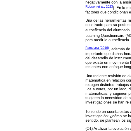
negativamente con la ansi
Robson et al., 2023
). En la m
factores que condicionan 
Una de las herramientas má
constructo para su posteri
autoeficacia del alumnado
Learning Questionnaire (
para medir la autoeficacia.
Pantziara (2016)
, además de 
importante que dichas herr
del desarrollo de instrume
que existe un movimiento h
recientes con enfoque long
Una reciente revisión de a
matemática en relación con
recogen distintos trabajos
Los autores, por un lado, 
matemáticas, y sugieren pr
sugieren la necesidad de a
investigaciones se han re
Teniendo en cuenta estos 
investigación: ¿cómo se h
sentido, se plantean los si
(O1) Analizar la evolución