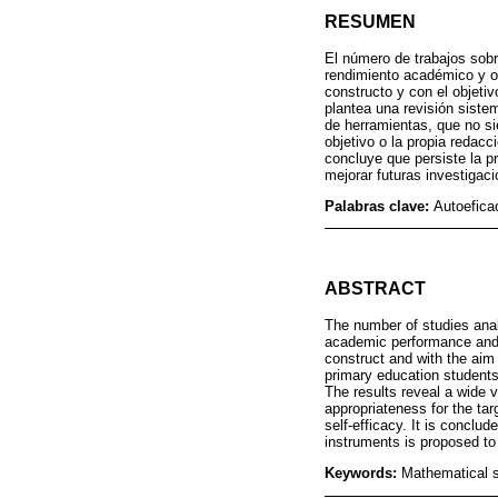
RESUMEN
El número de trabajos sobr
rendimiento académico y ot
constructo y con el objet
plantea una revisión siste
de herramientas, que no si
objetivo o la propia redacc
concluye que persiste la p
mejorar futuras investigaci
Palabras clave:
Autoefica
ABSTRACT
The number of studies analy
academic performance and o
construct and with the ai
primary education students
The results reveal a wide v
appropriateness for the tar
self-efficacy. It is conclud
instruments is proposed to
Keywords:
Mathematical s