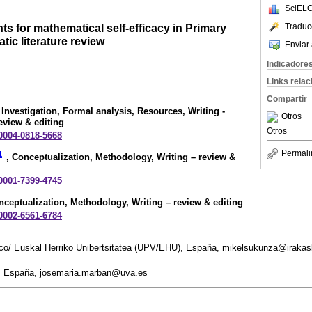
SciELO
Traduc
s for mathematical self-efficacy in Primary
tic literature review
Enviar 
Indicadore
Links rela
Compartir
, Investigation, Formal analysis, Resources, Writing -
Otros
review & editing
Otros
-0004-0818-5668
Permali
1
, Conceptualization, Methodology, Writing – review &
-0001-7399-4745
nceptualization, Methodology, Writing – review & editing
-0002-6561-6784
co/ Euskal Herriko Unibertsitatea (UPV/EHU), España, mikelsukunza@irakas
id, España, josemaria.marban@uva.es