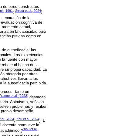
ia de otros constructos
nk, 1991
Street et al., 2024
;
).
o separación de la
 evaluación cognitiva de
l momento actual,
ianza en la capacidad para
iencias previas como en
 de autoeficacia: las
ionales. Las experiencias
mo la fuente con mayor
e refiere al hecho de la
bre su propia capacidad. La
ción otorgada por otras
afectivos llevan a las
 la autoeficacia percibida.
merosos, tanto en
ranco et al. (2022)
destacan
itario. Asimismo, señalan
suelven problemas y reciben
el propio desempeño.
 al., 2024
Zhu et al., 2024
;
). El
el docente promueve la
Zhou et al.,
o académico (