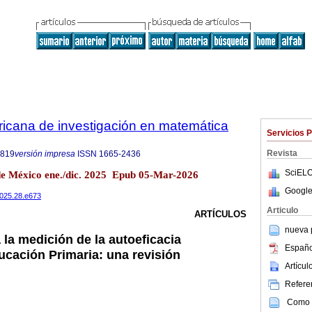
ricana de investigación en matemática
Servicios 
Revista
6819
versión impresa
ISSN
1665-2436
SciELO
de México ene./dic. 2025 Epub 05-Mar-2026
Google
.2025.28.e673
Articulo
ARTÍCULOS
nueva p
la medición de la autoeficacia
Españo
cación Primaria: una revisión
Artícu
Referen
Como c