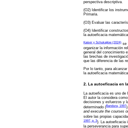
perspectiva descriptiva.
(O2) Identificar los instr
Primaria.
(O3) Evaluar las caracterí
(O4) Identificar construct
la autoeficacia matemátic
Kaiser y Schukajlow (2024)
se h
organizar la información r
general del conocimiento ex
las brechas de investigaci
que las diferencia de las r
Por lo tanto, para alcanzar
la autoeficacia matemática
2. La autoeficacia en la
La autoeficacia es uno de 
El autor la considera como
decisiones y esfuerzos y l
Bandura, 1997
determinado (
)
and execute the courses of
sobre las propias capacida
1997, p. 3
). La autoeficacia
la perseverancia para supe