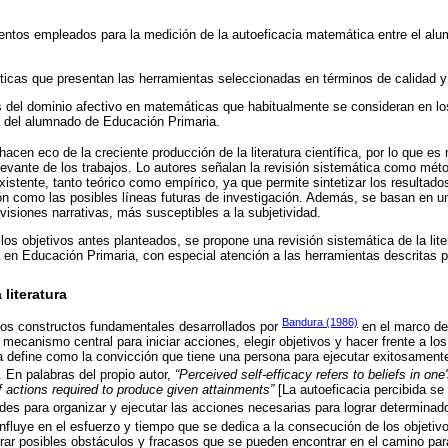
umentos empleados para la medición de la autoeficacia matemática entre el a
sticas que presentan las herramientas seleccionadas en términos de calidad y 
os del dominio afectivo en matemáticas que habitualmente se consideran en l
a del alumnado de Educación Primaria.
acen eco de la creciente producción de la literatura científica, por lo que es 
elevante de los trabajos. Lo autores señalan la revisión sistemática como méto
istente, tanto teórico como empírico, ya que permite sintetizar los resultados 
ón como las posibles líneas futuras de investigación. Además, se basan en u
evisiones narrativas, más susceptibles a la subjetividad.
 los objetivos antes planteados, se propone una revisión sistemática de la lit
 en Educación Primaria, con especial atención a las herramientas descritas par
 literatura
Bandura (1986)
los constructos fundamentales desarrollados por
en el marco de 
 mecanismo central para iniciar acciones, elegir objetivos y hacer frente a lo
a define como la convicción que tiene una persona para ejecutar exitosamente
. En palabras del propio autor,
“Perceived self-efficacy refers to beliefs in one
 actions required to produce given attainments”
[La autoeficacia percibida se 
des para organizar y ejecutar las acciones necesarias para lograr determinado
 influye en el esfuerzo y tiempo que se dedica a la consecución de los objeti
rar posibles obstáculos y fracasos que se pueden encontrar en el camino para