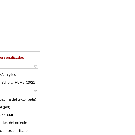
Personalizados
 Analytics
 Scholar H5M5 (
2021
)
ágina del texto (beta)
l (pdf)
lo en XML
cias del artículo
itar este artículo