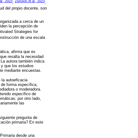
al., 2023
Živković et al., 2023
;
;
tud del propio docente, son
organizada a cerca de un
iden la percepción de
otivated Strategies for
onstrucción de una escala
ática, afirma que es
que resalta la necesidad
 La autora también indica
 y que los estudios
nte mediante encuestas.
 la autoeficacia
a de forma específica,
mediadora o moderadora.
tenido específico de
máticas; por otro lado,
tariamente las
 siguiente pregunta de
cación primaria? En este
 Primaria desde una