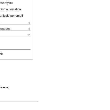
 Analytics
ción automática
artículo por email
s
cionados
nk
le.eus,