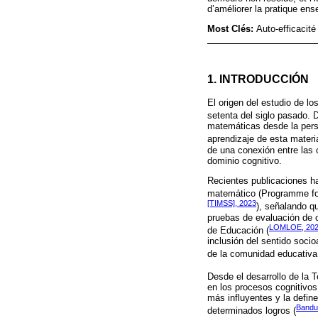
d’améliorer la pratique ens
Most Clés:
Auto-efficacit
1. INTRODUCCIÓN
El origen del estudio de l
setenta del siglo pasado.
matemáticas desde la persp
aprendizaje de esta materi
de una conexión entre las
dominio cognitivo.
Recientes publicaciones ha
matemático (Programme fo
[TIMSS], 2023
), señalando q
pruebas de evaluación de 
LOMLOE, 20
de Educación (
inclusión del sentido soci
de la comunidad educativa 
Desde el desarrollo de la 
en los procesos cognitivos
más influyentes y la defin
Bandu
determinados logros (