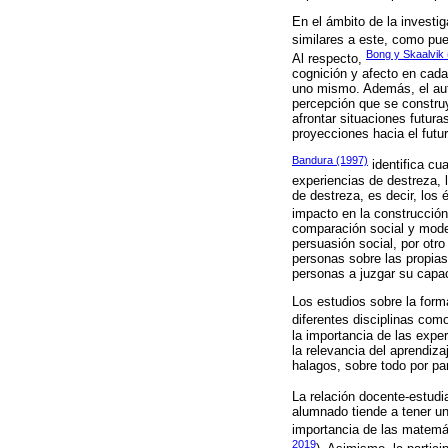
En el ámbito de la investig
similares a este, como pue
Bong y Skaalvik
Al respecto,
cognición y afecto en cada
uno mismo. Además, el au
percepción que se construy
afrontar situaciones futur
proyecciones hacia el futur
Bandura (1997)
identifica cu
experiencias de destreza, l
de destreza, es decir, los 
impacto en la construcción
comparación social y model
persuasión social, por otro
personas sobre las propias
personas a juzgar su capac
Los estudios sobre la form
diferentes disciplinas com
la importancia de las expe
la relevancia del aprendiz
halagos, sobre todo por pa
La relación docente-estudian
alumnado tiende a tener u
importancia de las matemá
2019