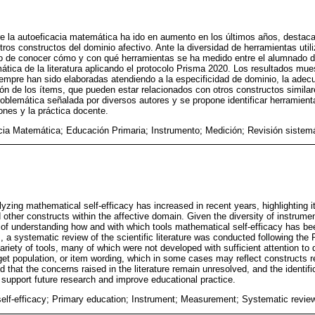
e la autoeficacia matemática ha ido en aumento en los últimos años, destaca
ros constructos del dominio afectivo. Ante la diversidad de herramientas util
ivo de conocer cómo y con qué herramientas se ha medido entre el alumnado 
mática de la literatura aplicando el protocolo Prisma 2020. Los resultados mu
empre han sido elaboradas atendiendo a la especificidad de dominio, la adecu
ión de los ítems, que pueden estar relacionados con otros constructos similar
roblemática señalada por diversos autores y se propone identificar herramienta
ones y la práctica docente.
cia Matemática; Educación Primaria; Instrumento; Medición; Revisión sistem
zing mathematical self-efficacy has increased in recent years, highlighting it
ther constructs within the affective domain. Given the diversity of instrume
m of understanding how and with which tools mathematical self-efficacy has
, a systematic review of the scientific literature was conducted following th
ariety of tools, many of which were not developed with sufficient attention to 
get population, or item wording, which in some cases may reflect constructs re
ed that the concerns raised in the literature remain unresolved, and the identific
 support future research and improve educational practice.
elf-efficacy; Primary education; Instrument; Measurement; Systematic revie