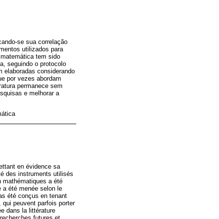
cando-se sua correlação
mentos utilizados para
a matemática tem sido
ca, seguindo o protocolo
m elaboradas considerando
que por vezes abordam
teratura permanece sem
esquisas e melhorar a
mática
ettant en évidence sa
té des instruments utilisés
en mathématiques a été
e a été menée selon le
as été conçus en tenant
 qui peuvent parfois porter
e dans la littérature
 recherches futures et