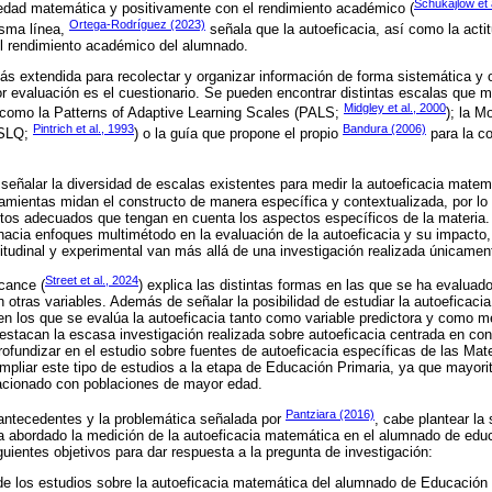
Schukajlow et 
edad matemática y positivamente con el rendimiento académico (
Ortega-Rodríguez (2023)
isma línea,
señala que la autoeficacia, así como la acti
el rendimiento académico del alumnado.
s extendida para recolectar y organizar información de forma sistemática y 
or evaluación es el cuestionario. Se pueden encontrar distintas escalas que m
Midgley et al., 2000
 como la Patterns of Adaptive Learning Scales (PALS;
); la M
Pintrich et al., 1993
Bandura (2006)
MSLQ;
) o la guía que propone el propio
para la c
señalar la diversidad de escalas existentes para medir la autoeficacia matem
amientas midan el constructo de manera específica y contextualizada, por lo 
ntos adecuados que tengan en cuenta los aspectos específicos de la materia.
acia enfoques multimétodo en la evaluación de la autoeficacia y su impacto,
itudinal y experimental van más allá de una investigación realizada únicame
Street et al., 2024
lcance (
) explica las distintas formas en las que se ha evaluado
 otras variables. Además de señalar la posibilidad de estudiar la autoeficaci
 en los que se evalúa la autoeficacia tanto como variable predictora y como 
destacan la escasa investigación realizada sobre autoeficacia centrada en con
ofundizar en el estudio sobre fuentes de autoeficacia específicas de las Mate
mpliar este tipo de estudios a la etapa de Educación Primaria, ya que mayori
lacionado con poblaciones de mayor edad.
Pantziara (2016)
antecedentes y la problemática señalada por
, cabe plantear la
a abordado la medición de la autoeficacia matemática en el alumnado de edu
guientes objetivos para dar respuesta a la pregunta de investigación:
 de los estudios sobre la autoeficacia matemática del alumnado de Educación