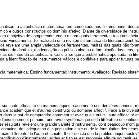
nalisam a autoeficácia matemática tem aumentado nos últimos anos, desta
o e outros constructos do domínio afetivo. Diante da diversidade de instru
 com o objetivo de compreender como e com quais ferramentas a autoeficáci
ino Fundamental, foi realizada uma revisão sistemática da literatura científi
os revelam uma ampla variedade de ferramentas, muitas das quais não fora
idade do domínio, a adequação ao público-alvo ou a formulação dos itens, 
mas distintos da autoeficácia. Conclui-se que a problemática apontada na li
 a identificação de instrumentos válidos e confiáveis para apoiar futuras p
cia matemática; Ensino fundamental; Instrumento; Avaliação; Revisão siste
t sur l’auto-efficacité en mathématiques a augmenté ces dernières années, m
ance académique et d’autres construits du domaine affectif. Face à la diversi
et dans le but de comprendre comment et avec quels outils l’auto-efficacité 
 l’enseignement primaire, une revue systématique de la littérature scientifiqu
 résultats révèlent une grande variété d’instruments, dont beaucoup n’ont p
 domaine, de l’adéquation à la population cible ou de la formulation des items,
mais différents de l’auto-efficacité. Il est conclu que la problématique soulevé
dentification d’instruments valides et fiables est proposée afin de soutenir les