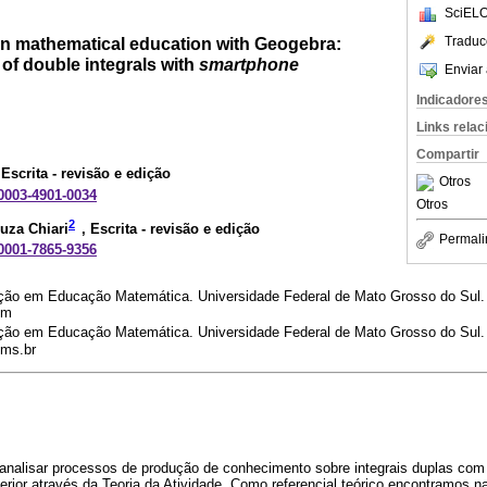
SciELO
Traduc
n mathematical education with Geogebra:
of double integrals with
smartphone
Enviar 
Indicadore
Links rela
Compartir
 Escrita - revisão e edição
Otros
-0003-4901-0034
Otros
2
uza Chiari
, Escrita - revisão e edição
Permali
-0001-7865-9356
ão em Educação Matemática. Universidade Federal de Mato Grosso do Sul
om
ão em Educação Matemática. Universidade Federal de Mato Grosso do Sul
fms.br
 analisar processos de produção de conhecimento sobre integrais duplas co
ior através da Teoria da Atividade. Como referencial teórico encontramos na