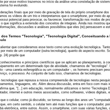
e por esse motivo trazemos no início da análise uma constelação de sistema
stema foi evoluindo.
derações finais que por meio de gravação de tela do próprio
smartphone
dos 
isamos os vídeos de um trio e interpretamos que o
smartphone
, por meio do a
ossui potencial para provocar, ou favorecer, transformação nos modos de pr
r o que significa a extensão dos conceitos de integrais. Ainda nos mostrou que
informações, discussões e análises possibilitou que eles (re) pensassem e e
s dos Termos "Tecnologia", "Tecnologia Digital", Conceituando a
culo
salientar que consideramos esse texto como uma evolução tecnológica. Tanto
 por meio de um computador (outra tecnologia), quanto do aspecto escrito. S
 p. 24) propõe que
e conhecimentos e princípios científicos que se aplicam ao planejamento, à co
uipamento em um determinado tipo de atividade, chamamos de "tecnologia". 
o - uma caneta esferográfica ou um computador -, os homens precisam pesqu
serviço, o processo. Ao conjunto de tudo isso, chamamos de tecnologias.
o tecnologias que repousa a nossa compreensão de tecnologias nesta pesqu
pamentos, linguagens, etc. Além dessa discussão, entra em foco com mais i
 afirma que, "[...] em educação, normalmente utilizamos o termo ‘Tecnologia D
ador, internet e outros meios associados, como softwares, vídeos digitais, e
que o celular, como já discutido, se tornou ao longo dos anos um "computa
e, em certo sentido, o celular tem até mais funções que o computador, po
á eletrônica, entre outros. Assim, o
smartphone
, com suas várias funções,