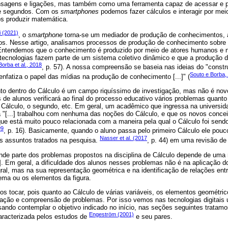
ensagens e ligações, mas também como uma ferramenta capaz de acessar e pr
de segundos. Com os
smartphones
podemos fazer cálculos e interagir por mei
 produzir matemática.
 (2021)
, o
smartphone
torna-se um mediador de produção de conhecimentos, a
ivos. Nesse artigo, analisamos processos de produção de conhecimento sobre 
ntendemos que o conhecimento é produzido por meio de atores humanos e nã
 tecnologias fazem parte de um sistema coletivo dinâmico e que a produção 
Borba et al., 2018
, p. 57). A nossa compreensão se baseia nas ideias do "cons
Souto e Borba,
 enfatiza o papel das mídias na produção de conhecimento [...]" (
o dentro do Cálculo é um campo riquíssimo de investigação, mas não é nov
de alunos verificará ao final do processo educativo vários problemas quant
ro Cálculo, o segundo, etc. Em geral, um acadêmico que ingressa na universi
a "[...] trabalhou com nenhuma das noções do Cálculo, e que os novos conce
 está muito pouco relacionada com a maneira pela qual o Cálculo foi sendo
99
, p. 16). Basicamente, quando o aluno passa pelo primeiro Cálculo ele pou
Nasser et al. (2017
os assuntos tratados na pesquisa.
, p. 44) em uma revisão de
nde parte dos problemas propostos na disciplina de Cálculo depende de uma
.]. Em geral, a dificuldade dos alunos nesses problemas não é na aplicação d
gral, mas na sua representação geométrica e na identificação de relações ent
ema ou os elementos da figura.
s tocar, pois quanto ao Cálculo de várias variáveis, os elementos geométri
zação e compreensão de problemas. Por isso vemos nas tecnologias digitais u
sando contemplar o objetivo indicado no início, nas seções seguintes tratamo
Engeström (2001)
caracterizada pelos estudos de
e seu pares.