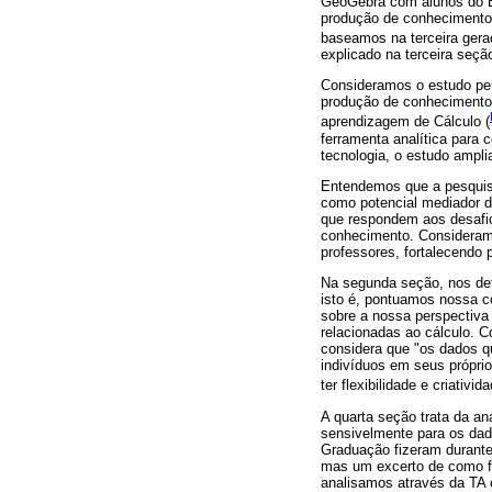
GeoGebra com alunos do En
produção de conhecimento
baseamos na terceira gera
explicado na terceira seçã
Consideramos o estudo pert
produção de conhecimento s
aprendizagem de Cálculo (
ferramenta analítica para 
tecnologia, o estudo ampl
Entendemos que a pesquis
como potencial mediador d
que respondem aos desafio
conhecimento. Consideramo
professores, fortalecendo
Na segunda seção, nos det
isto é, pontuamos nossa c
sobre a nossa perspectiva
relacionadas ao cálculo. C
considera que "os dados q
indivíduos em seus própri
ter flexibilidade e criatividad
A quarta seção trata da a
sensivelmente para os dad
Graduação fizeram durante
mas um excerto de como fi
analisamos através da TA c