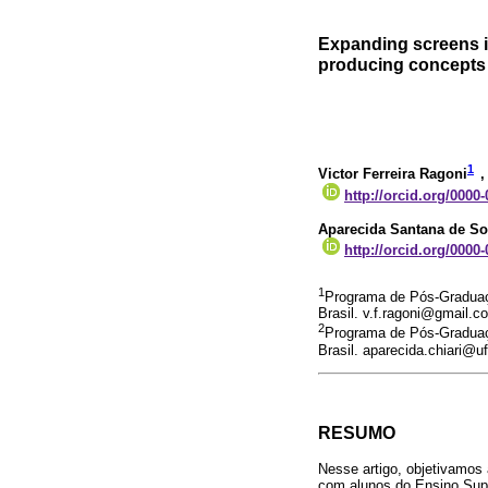
Expanding screens i
producing concepts 
1
Victor Ferreira Ragoni
,
http://orcid.org/0000
Aparecida Santana de So
http://orcid.org/0000
1
Programa de Pós-Graduaç
Brasil. v.f.ragoni@gmail.c
2
Programa de Pós-Graduaç
Brasil. aparecida.chiari@u
RESUMO
Nesse artigo, objetivamos
com alunos do Ensino Super