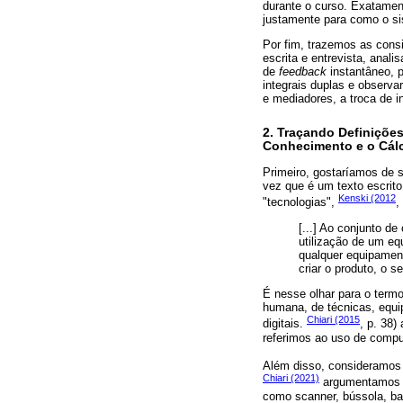
durante o curso. Exatament
justamente para como o si
Por fim, trazemos as consi
escrita e entrevista, anal
de
feedback
instantâneo, p
integrais duplas e observa
e mediadores, a troca de 
2. Traçando Definiçõe
Conhecimento e o Cál
Primeiro, gostaríamos de 
vez que é um texto escrito
Kenski (2012
"tecnologias",
,
[...] Ao conjunto d
utilização de um eq
qualquer equipament
criar o produto, o 
É nesse olhar para o term
humana, de técnicas, equi
Chiari (2015
digitais.
, p. 38)
referimos ao uso de comput
Além disso, consideramos 
Chiari (2021)
argumentamos qu
como scanner, bússola, bab