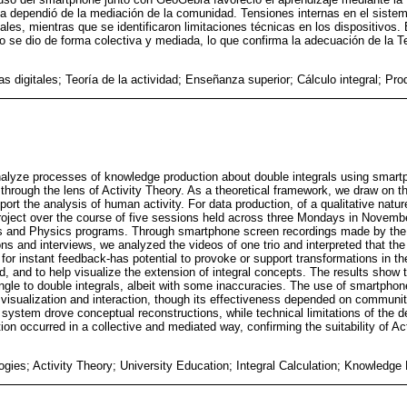
cia dependió de la mediación de la comunidad. Tensiones internas en el siste
les, mientras que se identificaron limitaciones técnicas en los dispositivos. 
 se dio de forma colectiva y mediada, lo que confirma la adecuación de la T
as digitales; Teoría de la actividad; Enseñanza superior; Cálculo integral; P
 analyze processes of knowledge production about double integrals using sma
through the lens of Activity Theory. As a theoretical framework, we draw on th
port the analysis of human activity. For data production, of a qualitative nat
oject over the course of five sessions held across three Mondays in Novembe
 and Physics programs. Through smartphone screen recordings made by the 
ons and interviews, we analyzed the videos of one trio and interpreted that th
 for instant feedback-has potential to provoke or support transformations in 
d, and to help visualize the extension of integral concepts. The results show 
ingle to double integrals, albeit with some inaccuracies. The use of smartph
 visualization and interaction, though its effectiveness depended on communit
y system drove conceptual reconstructions, while technical limitations of the d
on occurred in a collective and mediated way, confirming the suitability of Ac
ogies; Activity Theory; University Education; Integral Calculation; Knowledge