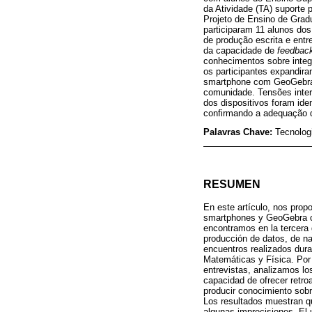
da Atividade (TA) suporte
Projeto de Ensino de Grad
participaram 11 alunos dos
de produção escrita e entr
da capacidade de
feedbac
conhecimentos sobre integr
os participantes expandir
smartphone com GeoGebra 
comunidade. Tensões inter
dos dispositivos foram ide
confirmando a adequação da
Palavras Chave:
Tecnologi
RESUMEN
En este artículo, nos prop
smartphones y GeoGebra con
encontramos en la tercera g
producción de datos, de n
encuentros realizados dura
Matemáticas y Física. Por 
entrevistas, analizamos los
capacidad de ofrecer retro
producir conocimiento sobr
Los resultados muestran qu
algunas imprecisiones. El 