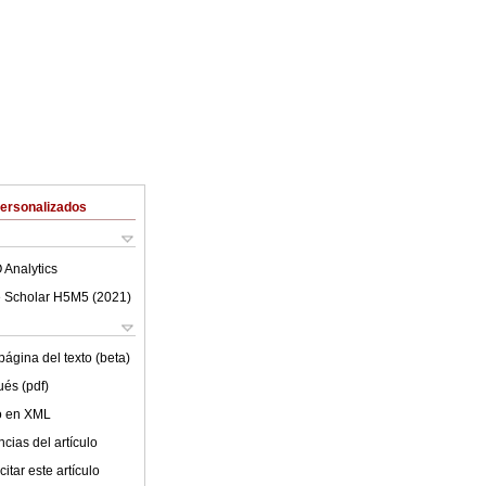
Personalizados
 Analytics
 Scholar H5M5 (
2021
)
ágina del texto (beta)
ués (pdf)
lo en XML
cias del artículo
itar este artículo