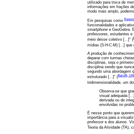
utilizado para troca de m
informações em frações 
modo mais amplo, podemos
Ragoni
Em pesquisas como
funcionalidades e aplicat
smartphone
e GeoGebra. E
professores, estudantes e
meio desse coletivo [...]" (
mídias (S-H-C-M) [...] que
A produção de conheciment
deparar com turmas cheias 
disciplinas, seja o primei
disciplina sendo que nunc
segundo uma abordagem que
Baruffi, 19
estruturado [...]" (
tridimensionalidade, um d
Observa-se que gra
visual adequada [..
derivada ou de inte
envolvidas no probl
É nesse ponto que queremo
importância para a visuali
professor e dos alunos. Vi
Teoria da Atividade (TA), 