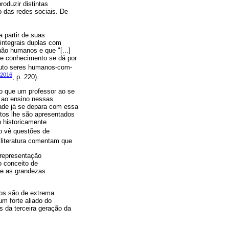
oduzir distintas
o das redes sociais. De
 partir de suas
integrais duplas com
o humanos e que "[...]
de conhecimento se dá por
truto seres humanos-com-
 2016
, p. 220).
o que um professor ao se
o ao ensino nessas
dade já se depara com essa
itos lhe são apresentados
 historicamente
co vê questões de
 literatura comentam que
 representação
o conceito de
re as grandezas
cos são de extrema
m forte aliado do
s da terceira geração da