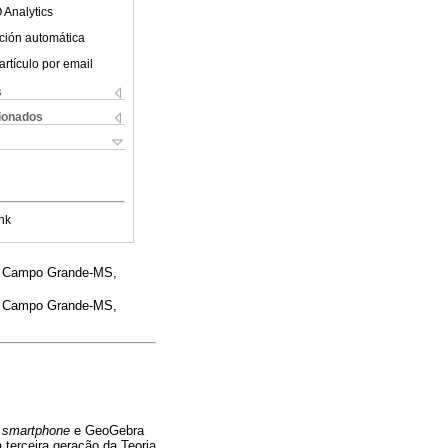
 Analytics
ción automática
artículo por email
s
cionados
nk
. Campo Grande-MS,
. Campo Grande-MS,
m
smartphone
e GeoGebra
 terceira geração da Teoria