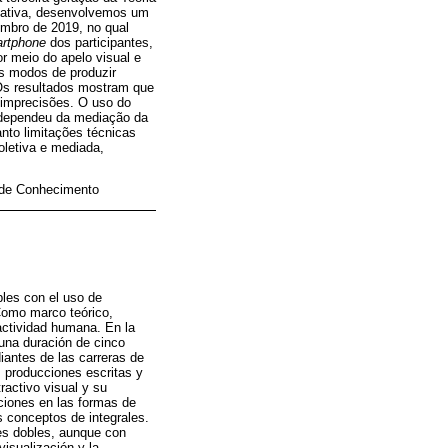
itativa, desenvolvemos um
mbro de 2019, no qual
rtphone
dos participantes,
or meio do apelo visual e
os modos de produzir
 Os resultados mostram que
 imprecisões. O uso do
 dependeu da mediação da
nto limitações técnicas
oletiva e mediada,
o de Conhecimento
bles con el uso de
Como marco teórico,
 actividad humana. En la
una duración de cinco
iantes de las carreras de
, producciones escritas y
ractivo visual y su
ciones en las formas de
s conceptos de integrales.
les dobles, aunque con
isualización y la