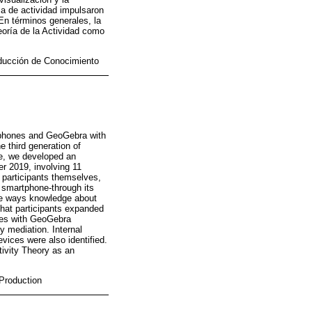
ma de actividad impulsaron
En términos generales, la
eoría de la Actividad como
roducción de Conocimiento
rtphones and GeoGebra with
e third generation of
ure, we developed an
r 2019, involving 11
participants themselves,
e smartphone-through its
the ways knowledge about
that participants expanded
ones with GeoGebra
y mediation. Internal
evices were also identified.
tivity Theory as an
 Production