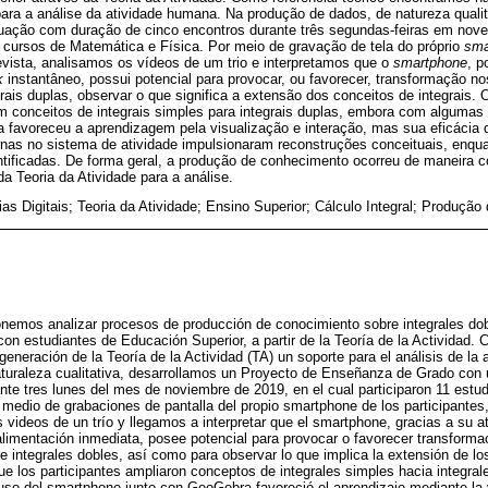
 para a análise da atividade humana. Na produção de dados, de natureza qual
uação com duração de cinco encontros durante três segundas-feiras em nove
 cursos de Matemática e Física. Por meio de gravação de tela do próprio
sma
evista, analisamos os vídeos de um trio e interpretamos que o
smartphone
, p
k
instantâneo, possui potencial para provocar, ou favorecer, transformação n
ais duplas, observar o que significa a extensão dos conceitos de integrais.
am conceitos de integrais simples para integrais duplas, embora com algumas
favoreceu a aprendizagem pela visualização e interação, mas sua eficácia
nas no sistema de atividade impulsionaram reconstruções conceituais, enqua
ntificadas. De forma geral, a produção de conhecimento ocorreu de maneira c
 Teoria da Atividade para a análise.
as Digitais; Teoria da Atividade; Ensino Superior; Cálculo Integral; Produçã
onemos analizar procesos de producción de conocimiento sobre integrales do
 estudiantes de Educación Superior, a partir de la Teoría de la Actividad. 
eneración de la Teoría de la Actividad (TA) un soporte para el análisis de la
aturaleza cualitativa, desarrollamos un Proyecto de Enseñanza de Grado con 
nte tres lunes del mes de noviembre de 2019, en el cual participaron 11 estud
medio de grabaciones de pantalla del propio smartphone de los participantes
 videos de un trío y llegamos a interpretar que el smartphone, gracias a su at
alimentación inmediata, posee potencial para provocar o favorecer transforma
e integrales dobles, así como para observar lo que implica la extensión de lo
e los participantes ampliaron conceptos de integrales simples hacia integra
uso del smartphone junto con GeoGebra favoreció el aprendizaje mediante la v