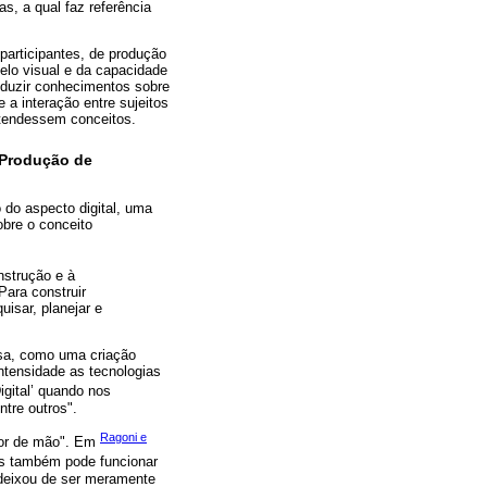
s, a qual faz referência
participantes, de produção
pelo visual e da capacidade
oduzir conhecimentos sobre
 a interação entre sujeitos
stendessem conceitos.
 Produção de
 do aspecto digital, uma
obre o conceito
nstrução e à
Para construir
isar, planejar e
isa, como uma criação
ntensidade as tecnologias
igital’ quando nos
ntre outros".
Ragoni e
dor de mão". Em
is também pode funcionar
 deixou de ser meramente