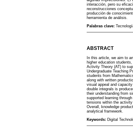
interacción, pero su efica
reconstrucciones conceptua
producción de conocimiento
herramienta de análisis.
Palabras clave:
Tecnologí
ABSTRACT
In this article, we aim to
higher education students, 
Activity Theory (AT) to sup
Undergraduate Teaching Pr
students from Mathematics
along with written producti
visual appeal and capacity
double integrals is produce
their understanding from s
supported learning through
tensions within the activit
Overall, knowledge producti
analytical framework.
Keywords:
Digital Technol