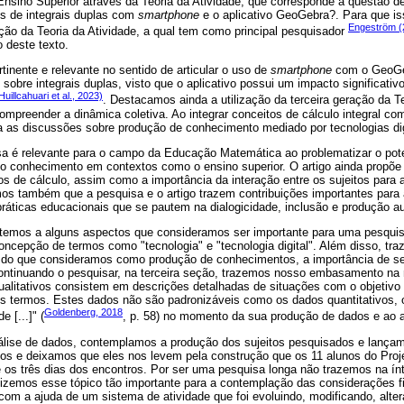
sino Superior através da Teoria da Atividade, que corresponde à questão d
s de integrais duplas com
smartphone
e o aplicativo GeoGebra?. Para que is
Engeström (
ção da Teoria da Atividade, a qual tem como principal pesquisador
o deste texto.
inente e relevante no sentido de articular o uso de
smartphone
com o GeoGe
obre integrais duplas, visto que o aplicativo possui um impacto significativ
Huillcahuari et al., 2023)
. Destacamos ainda a utilização da terceira geração da T
compreender a dinâmica coletiva. Ao integrar conceitos de cálculo integral c
ia as discussões sobre produção de conhecimento mediado por tecnologias dig
a é relevante para o campo da Educação Matemática ao problematizar o pot
o conhecimento em contextos como o ensino superior. O artigo ainda propõe 
s de cálculo, assim como a importância da interação entre os sujeitos para 
s também que a pesquisa e o artigo trazem contribuições importantes para
 práticas educacionais que se pautem na dialogicidade, inclusão e produção
emos a alguns aspectos que consideramos ser importante para uma pesquis
oncepção de termos como "tecnologia" e "tecnologia digital". Além disso, tr
 do que consideramos como produção de conhecimentos, a importância de se 
ontinuando o pesquisar, na terceira seção, trazemos nosso embasamento na n
ualitativos consistem em descrições detalhadas de situações com o objetiv
os termos. Estes dados não são padronizáveis como os dados quantitativos, 
Goldenberg, 2018
e [...]" (
, p. 58) no momento da sua produção de dados e ao a
nálise de dados, contemplamos a produção dos sujeitos pesquisados e lança
os e deixamos que eles nos levem pela construção que os 11 alunos do Proj
 os três dias dos encontros. Por ser uma pesquisa longa não trazemos na ínt
zemos esse tópico tão importante para a contemplação das considerações f
om a ajuda de um sistema de atividade que foi evoluindo, modificando, alter