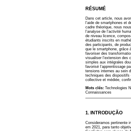
RÉSUMÉ
Dans cet article, nous avo
l’aide de smartphones et d
cadre théorique, nous nous 
l’analyse de l’activité hu
de niveau licence, composé
étudiants inscrits en math
des participants, de produc
que le smartphone, grâce à 
favoriser des transformati
visualiser l’extension des 
simples aux intégrales dou
favorisé l’apprentissage pa
tensions internes au sein d
techniques des dispositifs
collective et médiée, confi
Mots clés:
Technologies Nu
Connaissances
1. INTRODUÇÃO
Consideramos pertinente in
em 2021, para tanto objet