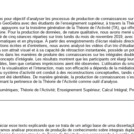
ns pour objectif d’analyser les processus de production de connaissances sur 
e GeoGebra avec des étudiants de l’enseignement supérieur, à travers la Thé
appuyons sur la troisième génération de la Théorie de l’Activité (TA), qui offr
maine. Pour la production de données, de nature qualitative, nous avons mené 
 de cinq séances réparties sur trois lundis du mois de novembre 2019, avec l
ématiques et en physique. À partir des enregistrements d’écran réalisés dire
tions écrites et d’entretiens, nous avons analysé les vidéos d’un trio d’étudi
son attrait visuel et à sa capacité de rétroaction instantanée, possède un po
ons dans les manières de produire des connaissances sur les intégrales doubl
concepts d’intégrale. Les résultats montrent que les participants ont élargi le
bles, bien que certaines imprécisions aient été observées. L’utilisation du 
r la visualisation et l’interaction, mais son efficacité a dépendu de la média
u système d’activité ont conduit à des reconstructions conceptuelles, tandis 
 ont été identifiées. De manière générale, la production de connaissances s’es
rmant la pertinence de la Théorie de l’Activité comme outil d’analyse.
mériques; Théorie de l’Activité; Enseignement Supérieur; Calcul Intégral; Pr
iciar esse texto explicando que se trata de um artigo base de uma disserta
ivamos analisar processos de produção de conhecimento sobre integrais dup