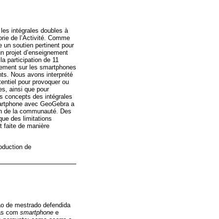
les intégrales doubles à
orie de l’Activité. Comme
e un soutien pertinent pour
un projet d’enseignement
a participation de 11
ctement sur les smartphones
ants. Nous avons interprété
tentiel pour provoquer ou
es, ainsi que pour
urs concepts des intégrales
smartphone avec GeoGebra a
tion de la communauté. Des
que des limitations
t faite de manière
oduction de
ção de mestrado defendida
las com
smartphone
e