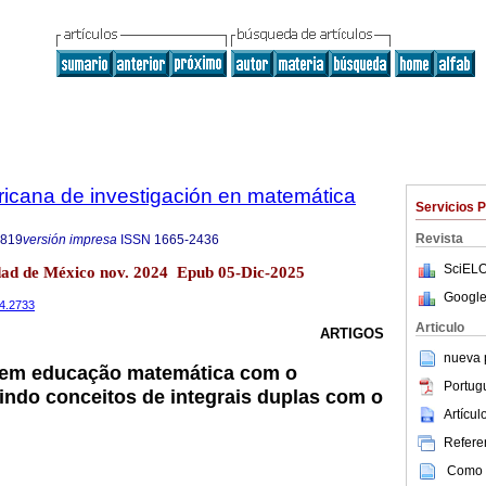
ricana de investigación en matemática
Servicios 
Revista
6819
versión impresa
ISSN
1665-2436
SciELO
dad de México nov. 2024 Epub 05-Dic-2025
Google
24.2733
Articulo
ARTIGOS
nueva p
 em educação matemática com o
Portug
ndo conceitos de integrais duplas com o
Artícu
Referen
Como c