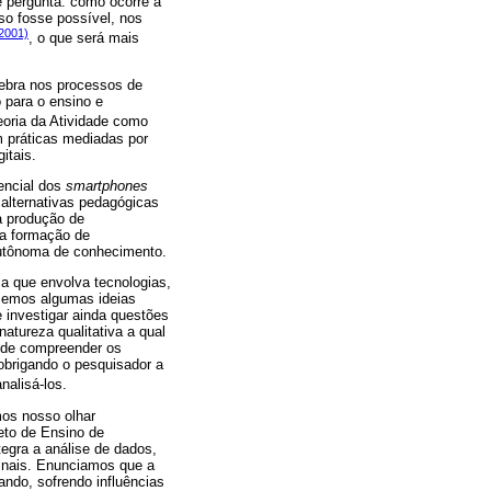
e pergunta: como ocorre a
so fosse possível, nos
2001)
, o que será mais
bra nos processos de
o para o ensino e
eoria da Atividade como
om práticas mediadas por
itais.
encial dos
smartphones
alternativas pedagógicas
a produção de
 a formação de
 autônoma de conhecimento.
a que envolva tecnologias,
azemos algumas ideias
investigar ainda questões
atureza qualitativa a qual
o de compreender os
obrigando o pesquisador a
nalisá-los.
mos nosso olhar
eto de Ensino de
egra a análise de dados,
inais. Enunciamos que a
ando, sofrendo influências