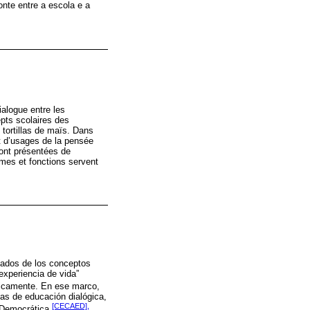
nte entre a escola e a
ialogue entre les
pts scolaires des
tortillas de maïs. Dans
et d’usages de la pensée
 sont présentées de
ormes et fonctions servent
icados de los conceptos
experiencia de vida”
óricamente. En ese marco,
as de educación dialógica,
[CECAED],
l Democrática