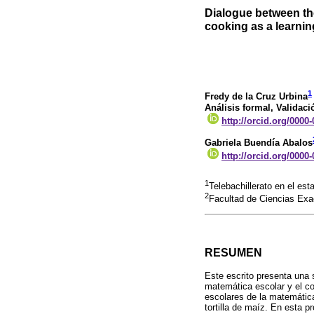
Dialogue between the
cooking as a learnin
1
Fredy de la Cruz Urbina
Análisis formal, Validaci
http://orcid.org/0000
Gabriela Buendía Abalos
http://orcid.org/0000
1
Telebachillerato en el e
2
Facultad de Ciencias Exa
RESUMEN
Este escrito presenta una 
matemática escolar y el co
escolares de la matemática
tortilla de maíz. En esta p