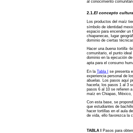
al conocimiento comunitari
2.1.
El concepto cultura
Los productos del maíz tien
símbolo de identidad mexi
espacio para encender un f
chiapanecas, lugar geográfi
dominio de ciertas técnica
Hacer una
buena tortilla
-bi
comunitario, el punto ideal 
dominio en la ejecución de 
apta para el consumo hum
En la
Tabla I
se presenta e
experiencia personal de lo
abuelas. Los pasos aquí pr
hacerla; los pasos 1 al 3 s
pasos 6 al 10 se refieren a
maíz en Chiapas, México, 
Con esta base, se propondr
que estudiantes de bachill
hacer tortillas en el aula
de vida, ello favorezca la 
TABLA I
Pasos para obtene