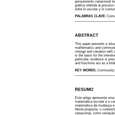
pensamiento variacional tal
gráfica referida al proces
entre lo escolar y lo comun
PALABRAS CLAVE:
Comun
ABSTRACT
This paper presents a situa
mathematics and community 
change and variation with 
is the basis for the intent
particular, evidence is pres
and functions act as a bri
KEY WORDS:
Community; 
RESUMO
Este artigo apresenta uma 
matemática escolar e o co
matemática da mudança e d
Nesta proposta, o contexto
variacional, como seriação