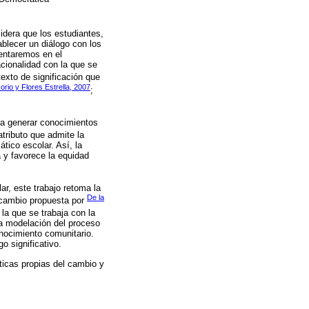
idera que los estudiantes,
blecer un diálogo con los
tentaremos en el
acionalidad con la que se
exto de significación que
rio y Flores Estrella, 2007
;
ara generar conocimientos
tributo que admite la
tico escolar. Así, la
 y favorece la equidad
ar, este trabajo retoma la
De la
l cambio propuesta por
 la que se trabaja con la
 la modelación del proceso
onocimiento comunitario.
o significativo.
ticas propias del cambio y