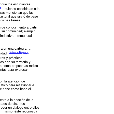
r que los estudiantes
18)
, quienes consideran a la
oras mencionan que las
cultural que sirvió de base
 dichas tareas.
 de conocimiento a partir
 en su comunidad; ejemplo
nductiva Intercultural
raron una cartografía
Solares-Rojas y
nidad.
tos y prácticas
s con su territorio y
de estas propuestas radica
entas para expresar,
on la atención de
tico para reflexionar e
ue tiene como base el
ente a la cocción de la
dades de distintos
ecer un diálogo entre ellos
sí mismo, éste reconozca