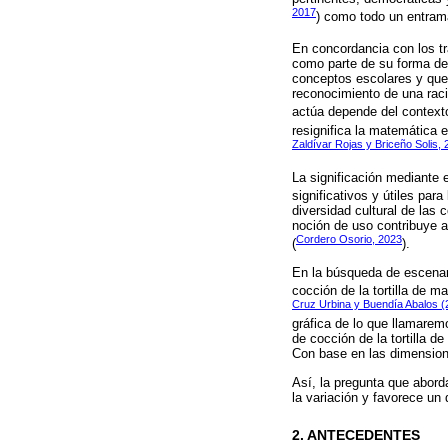
2017
) como todo un entram
En concordancia con los t
como parte de su forma de
conceptos escolares y que 
reconocimiento de una raci
actúa depende del contexto
resignifica la matemática 
Zaldívar Rojas y Briceño Solis,
La significación mediante 
significativos y útiles para
diversidad cultural de las
noción de uso contribuye a
Cordero Osorio, 2023
(
).
En la búsqueda de escenario
cocción de la tortilla de 
Cruz Urbina y Buendía Abalos 
gráfica de lo que llamarem
de cocción de la tortilla 
Con base en las dimensione
Así, la pregunta que abord
la variación y favorece un 
2. ANTECEDENTES