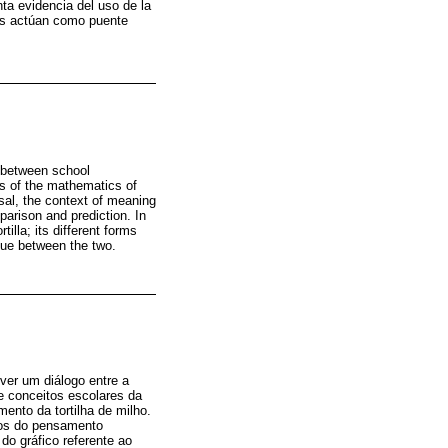
nta evidencia del uso de la
tos actúan como puente
e between school
ts of the mathematics of
sal, the context of meaning
mparison and prediction. In
illa; its different forms
gue between the two.
ver um diálogo entre a
e conceitos escolares da
nto da tortilha de milho.
usos do pensamento
do gráfico referente ao