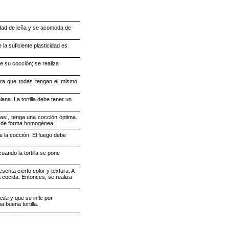
ntidad de leña y se acomoda de
a suficiente plasticidad es
te su cocción; se realiza
era que todas tengan el mismo
a. La tortilla debe tener un
 así, tenga una cocción óptima.
ine de forma homogénea.
te la cocción. El fuego debe
uando la tortilla se pone
senta cierto color y textura. A
á cocida. Entonces, se realiza
cita
y que se infle por
a buena tortilla.