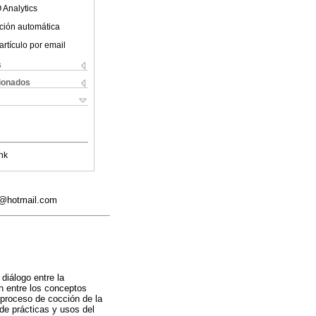
 Analytics
ción automática
artículo por email
s
cionados
nk
ag@hotmail.com
diálogo entre la
n entre los conceptos
 proceso de cocción de la
 de prácticas y usos del