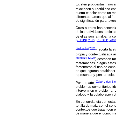
Existen propuestas innovad
relacionen su cotidiano co
huerta escolar como un ma
diferentes tareas que allí 
de significación para favo
Otros autores han concebid
de las actividades sociales
de ellas son la milpa, la coc
[REDIIN], 2019
CECAED, 2018
;
Sartorello (2021
) reporta la 
propia y contextualizada a
Mendoza (2025
) destacan ta
matemáticas. Según estos a
fomentaron el uso de conce
en que lograron establecer
representar y pensar colect
Zabel y dos Sa
Por su parte,
problemas comunitarios ide
intervenir en el problema. 
diálogo y la colaboración 
En concordancia con estas 
tortilla de maíz con el con
contextos que tratan con e
de manera que el conocimi