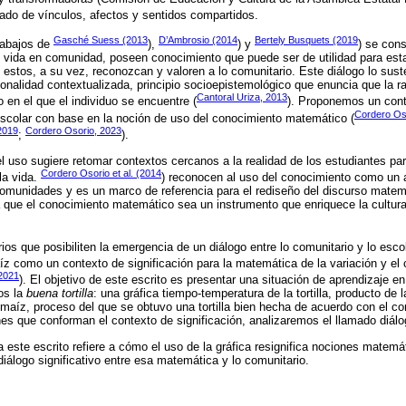
ado de vínculos, afectos y sentidos compartidos.
Gasché Suess (2013
D’Ambrosio (2014
Bertely Busquets (2019
rabajos de
),
) y
) se cons
 vida en comunidad, poseen conocimiento que puede ser de utilidad para esta
estos, a su vez, reconozcan y valoren a lo comunitario. Este diálogo lo sus
onalidad contextualizada, principio socioepistemológico que enuncia que la r
Cantoral Uriza, 2013
 en el que el individuo se encuentre (
). Proponemos un cont
Cordero Oso
escolar con base en la noción de uso del conocimiento matemático (
 2019
Cordero Osorio, 2023
;
).
el uso sugiere retomar contextos cercanos a la realidad de los estudiantes p
Cordero Osorio et al. (2014
 la vida.
) reconocen al uso del conocimiento como un a
 comunidades y es un marco de referencia para el rediseño del discurso matemá
 que el conocimiento matemático sea un instrumento que enriquece la cultura
s que posibiliten la emergencia de un diálogo entre lo comunitario y lo escol
maíz como un contexto de significación para la matemática de la variación y e
(2021
). El objetivo de este escrito es presentar una situación de aprendizaje en
os la
buena tortilla
: una gráfica tiempo-temperatura de la tortilla, producto de
de maíz, proceso del que se obtuvo una tortilla bien hecha de acuerdo con el c
s que conforman el contexto de significación, analizaremos el llamado diálog
a este escrito refiere a cómo el uso de la gráfica resignifica nociones matemá
diálogo significativo entre esa matemática y lo comunitario.