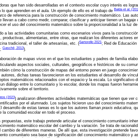
oras que han sido desarrolladas en el contexto escolar cuyo interés es logra
Balda et al. (20
n lo que aprenden en el aula. Un ejemplo de ello es el trabajo de
rco de referencia para la construcción de conocimiento matemático. Las aut
se llevan a cabo como medir, comparar, clasificar y anticipar tienen un bagaje 
recer el uso del conocimiento matemático sobre la proporcionalidad a la luz de
o a las actividades comunitarias como escenarios vivos para la construcción
, productivas, alimentarias, entre otras, que realizan los diferentes actores
Sartorello 2021
ina tradicional, el taller de artesanías, etc. (
; Red de Educación I
Gasché, 2013
;
).
elaboración de
mapas vivos
en el que los estudiantes y padres de familia elabo
rticulando aspectos sociales, culturales, geográficos e históricos de su comu
mbién cómo la construcción de mapas del entorno ponen en juego conocimien
utores, dichas tareas favorecieron en los estudiantes el desarrollo de vínculo
ptos matemáticos relacionados con el espacio y la escala. Lo significativo 
 un diálogo entre lo comunitario y lo escolar, donde los mapas fueron herrami
ivamente sobre el territorio.
ntos (2023
) analizaron diferentes actividades matemáticas que tienen que ver c
ntificados por el alumnado. Los sujetos hicieron uso del conocimiento matemá
El desarrollo de estas tareas es lo que los autores llaman
praxis educativa
, q
de la comunidad escolar en todo el proceso.
propuestas, este trabajo pretende articular el conocimiento comunitario inher
ocimiento matemático escolar del cambio y la variación. Se trata de racionali
l cambio de diferentes maneras. De allí que, esta investigación pretende favor
ento comunitario sea base de significación del conocimiento matemático y a