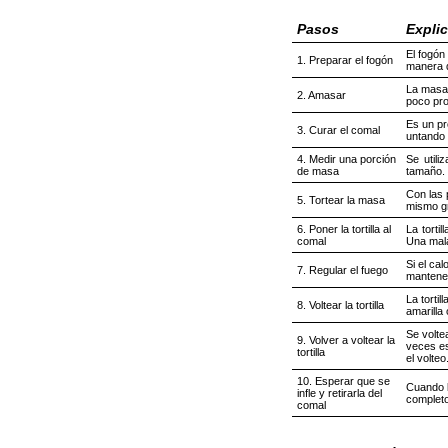
Pasos
Expli
El fogón
1. Preparar el fogón
manera q
La masa 
2. Amasar
poco pro
Es un pr
3. Curar el comal
untando 
4. Medir una porción
Se utili
de masa
tamaño.
Con las 
5. Tortear la masa
mismo g
6. Poner la tortilla al
La torti
comal
Una mala
Si el ca
7. Regular el fuego
mantener
La torti
8. Voltear la tortilla
amarilla 
Se volte
9. Volver a voltear la
veces es
tortilla
el volteo
10. Esperar que se
Cuando l
infle y retirarla del
completo.
comal