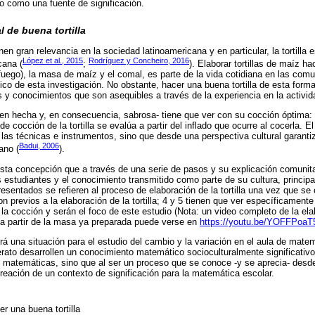
o como una fuente de significación.
l de buena tortilla
en gran relevancia en la sociedad latinoamericana y en particular, la tortill
López et al., 2015
Rodríguez y Concheiro, 2016
cana (
;
). Elaborar tortillas de maíz h
uego), la masa de maíz y el comal, es parte de la vida cotidiana en las comu
co de esta investigación. No obstante, hacer una buena tortilla de esta forma 
s y conocimientos que son asequibles a través de la experiencia en la activid
en hecha y, en consecuencia, sabrosa- tiene que ver con su cocción óptima:
de cocción de la tortilla se evalúa a partir del inflado que ocurre al cocerla. El 
las técnicas e instrumentos, sino que desde una perspectiva cultural garantiz
Badui, 2006
ano (
).
sta concepción que a través de una serie de pasos y su explicación comunita
s estudiantes y el conocimiento transmitido como parte de su cultura, princi
esentados se refieren al proceso de elaboración de la tortilla una vez que s
on previos a la elaboración de la tortilla; 4 y 5 tienen que ver específicament
 la cocción y serán el foco de este estudio (Nota: un video completo de la elab
a partir de la masa ya preparada puede verse en
https://youtu.be/YOFFPoaT
á una situación para el estudio del cambio y la variación en el aula de matem
erato desarrollen un conocimiento matemático socioculturalmente significativ
 de matemáticas, sino que al ser un proceso que se conoce -y se aprecia- des
creación de un contexto de significación para la matemática escolar.
r una buena tortilla