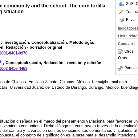
SciELO
 community and the school: The corn tortilla
g situation
Traduc
Enviar 
Indicadore
Links rela
, Investigación, Conceptualización, Metodología,
Compartir
ón, Redacción - borrador original
Otros
-0001-8461-0970
Otros
2
, Conceptualización, Redacción - revisión y edición
Permali
-0002-9456-4469
stado de Chiapas. Emiliano Zapata. Chiapas. México. frecu@hotmail.com
ctas. Universidad Juárez del Estado de Durango. Durango. México. buendi
situación diseñada en el marco del pensamiento variacional para favorecer un 
nocimiento comunitario. Dicho diálogo se construye a través de la articulació
 del cambio y la variación con los conocimientos comunitarios vinculados al
ropuesta, el contexto de significación es la base para el desarrollo intencional