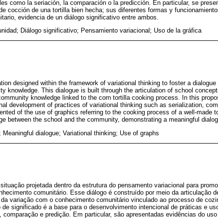
es como la seriación, la comparación o la predicción. En particular, se prese
o de cocción de una tortilla bien hecha; sus diferentes formas y funcionamien
itario, evidencia de un diálogo significativo entre ambos.
idad; Diálogo significativo; Pensamiento variacional; Uso de la gráfica
tion designed within the framework of variational thinking to foster a dialogu
knowledge. This dialogue is built through the articulation of school concep
community knowledge linked to the corn tortilla cooking process. In this propo
ional development of practices of variational thinking such as serialization, co
ented of the use of graphics referring to the cooking process of a well-made tort
dge between the school and the community, demonstrating a meaningful dialo
Meaningful dialogue; Variational thinking; Use of graphs
situação projetada dentro da estrutura do pensamento variacional para promo
nhecimento comunitário. Esse diálogo é construído por meio da articulação d
a variação com o conhecimento comunitário vinculado ao processo de cozime
 de significado é a base para o desenvolvimento intencional de práticas e 
, comparação e predição. Em particular, são apresentadas evidências do uso 