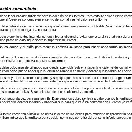
cación comunitaria
 debe tener el calor suficiente para la cocción de las tortillas. Para esto se coloca cierta ca
ue el fuego se concentre en el centro del comal y así el calor sea uniforme.
debe hidratarse y mezclarse para que esta sea homogénea y moldeable. Si la masa no tiene l
bable que se obtenga una buena tortilla.
oceso que tiene dos intenciones: desinfectar el comal y evitar que la tortilla se adhiera duran
una pasta de cal y agua sobre la superficie del comal.
zan los dedos y el puño para medir la cantidad de masa para hacer cada tortilla de man
palmas de las manos se da forma y tamaño a la masa hasta que quede delgada, redonda y plan
rosor para que se cueza de manera uniforme.
lla debe colocarse de tal modo que quede extendida sobre la superficie caliente del comal y
 colocación puede hacer que la tortilla se rompa o se doble y evitará que la tortilla se coc
lor es muy fuerte la tortilla se quema y se pega, por ello es necesario controlar el fuego duran
se al centro del comal y ser constante para que el calor sea uniforme en todo el comal.
lla debe voltearse para que esta se cueza en ambos lados. La primera vuelta debe realizarse c
o se doran las orillas. Si se deja más tiempo en el comal ya no infla.
a por segunda vez para que se infle. Este segundo volteo se lleva a cabo cuando la tortilla pre
 necesario levantar la tortilla y observar si la cara que está en contacto con el comal ya est
.
a tortilla comienza a inflarse se utiliza la yema de los dedos para ayudar a desprender la
pan
 Esto indica que la tortilla ya está cocida, por lo que se retira del comal; el inflado asegura un