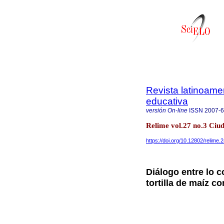
Revista latinoame
educativa
versión On-line
ISSN
2007-
Relime vol.27 no.3 Ciu
https://doi.org/10.12802/relime.
Diálogo entre lo c
tortilla de maíz c