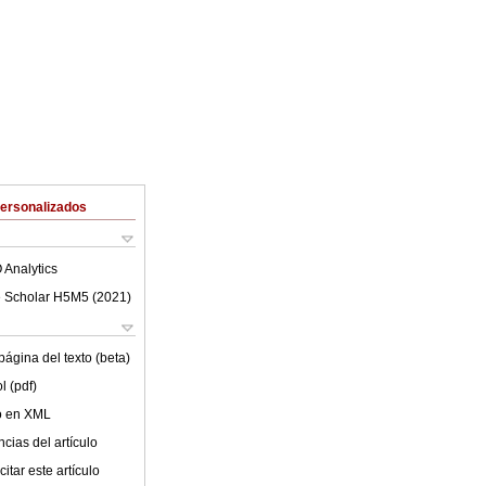
Personalizados
 Analytics
 Scholar H5M5 (
2021
)
ágina del texto (beta)
l (pdf)
lo en XML
cias del artículo
itar este artículo