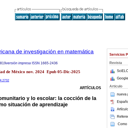
ricana de investigación en matemática
Servicios 
Revista
6819
versión impresa
ISSN
1665-2436
SciELO
dad de México nov. 2024 Epub 05-Dic-2025
Google
24.2732
Articulo
ARTÍCULOS
nueva p
omunitario y lo escolar: la cocción de la
Españo
omo situación de aprendizaje
Artícu
Referen
Como c