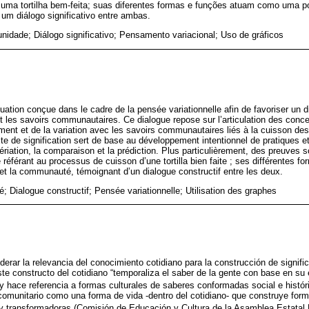
uma tortilha bem-feita; suas diferentes formas e funções atuam como uma po
um diálogo significativo entre ambas.
idade; Diálogo significativo; Pensamento variacional; Uso de gráficos
tuation conçue dans le cadre de la pensée variationnelle afin de favoriser un d
 les savoirs communautaires. Ce dialogue repose sur l’articulation des conce
t et de la variation avec les savoirs communautaires liés à la cuisson des 
xte de signification sert de base au développement intentionnel de pratiques 
 sériation, la comparaison et la prédiction. Plus particulièrement, des preuves
e référant au processus de cuisson d’une tortilla bien faite ; ses différentes f
 et la communauté, témoignant d’un dialogue constructif entre les deux.
Dialogue constructif; Pensée variationnelle; Utilisation des graphes
iderar la relevancia del conocimiento cotidiano para la construcción de signif
e constructo del cotidiano “temporaliza el saber de la gente con base en su 
) y hace referencia a formas culturales de saberes conformadas social e hist
omunitario como una forma de vida -dentro del cotidiano- que construye form
 y transformadoras (Comisión de Educación y Cultura de la Asamblea Estata