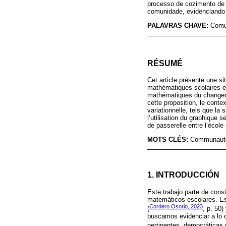
processo de cozimento de 
comunidade, evidenciando 
PALAVRAS CHAVE:
Comun
RÉSUMÉ
Cet article présente une si
mathématiques scolaires et
mathématiques du changemen
cette proposition, le conte
variationnelle, tels que la
l’utilisation du graphique s
de passerelle entre l’école
MOTS CLÉS:
Communauté; 
1. INTRODUCCIÓN
Este trabajo parte de cons
matemáticos escolares. Est
Cordero Osorio, 2023
(
, p. 50
buscamos evidenciar a lo c
pertinentes, democráticas