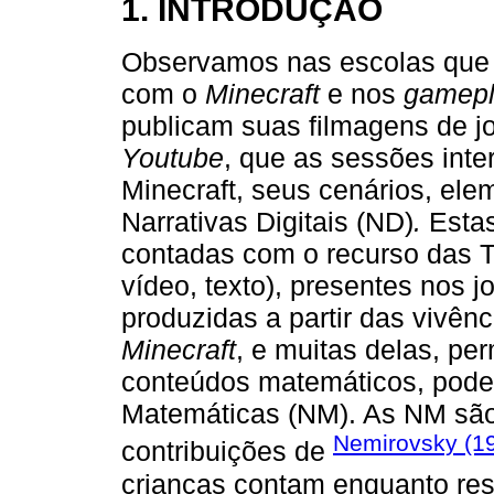
1. INTRODUÇÃO
Observamos nas escolas que
com o
Minecraft
e nos
gamepl
publicam suas filmagens de 
Youtube
, que as sessões inte
Minecraft, seus cenários, el
Narrativas Digitais (ND)
.
Estas
contadas com o recurso das T
vídeo, texto), presentes nos jo
produzidas a partir das vivênc
Minecraft
, e muitas delas, p
conteúdos matemáticos, pode
Matemáticas (NM). As NM são
Nemirovsky (1
contribuições de
crianças contam enquanto res