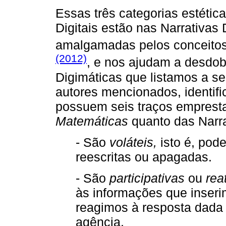
Essas três categorias estétic
Digitais estão nas Narrativas
amalgamadas pelos conceito
(2012)
, e nos ajudam a desdobr
Digimáticas que listamos a seg
autores mencionados, identi
possuem seis traços emprest
Matemáticas
quanto das Narr
- São
voláteis,
isto é, pod
reescritas ou apagadas.
- São
participativas
ou
rea
às informações que inser
reagimos à resposta dada p
agência.