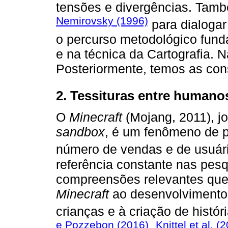
tensões e divergências. Tam
Nemirovsky (1996)
para dialoga
o percurso metodológico fun
e na técnica da Cartografia. 
Posteriormente, temos as cons
2. Tessituras entre human
O
Minecraft
(Mojang, 2011), jo
sandbox
, é um fenômeno de p
número de vendas e de usuári
referência constante nas pes
compreensões relevantes que
Minecraft
ao desenvolvimento 
crianças e à criação de histó
e Pozzebon (2016)
Knittel et al
.
(2