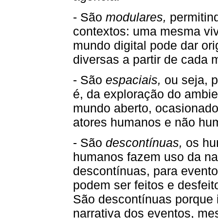
- São
modulares,
permitin
contextos: uma mesma viv
mundo digital pode dar or
diversas a partir de cada
- São
espaciais,
ou seja, p
é, da exploração do ambien
mundo aberto, ocasionado
atores humanos e não hum
- São
descontínuas,
os hu
humanos fazem uso da narr
descontínuas, para event
podem ser feitos e desfeit
São descontínuas porque
narrativa dos eventos, me