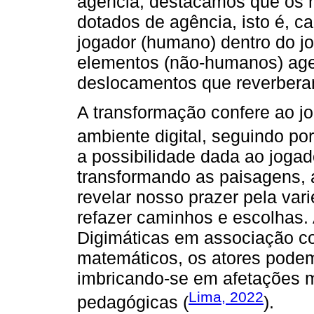
agência, destacamos que os
dotados de agência, isto é, c
jogador (humano) dentro do j
elementos (não-humanos) age
deslocamentos que reverbera
A transformação confere ao jo
ambiente digital, seguindo por
a possibilidade dada ao joga
transformando as paisagens, 
revelar nosso prazer pela var
refazer caminhos e escolhas. 
Digimáticas em associação c
matemáticos, os atores podem 
imbricando-se em afetações mú
Lima, 2022
pedagógicas (
).