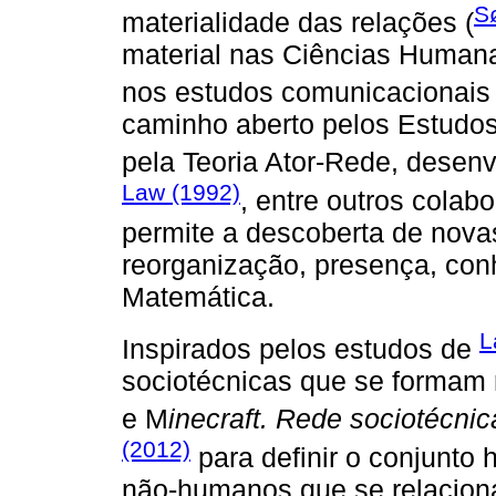
S
materialidade das relações (
material nas Ciências Humana
nos estudos comunicacionais 
caminho aberto pelos Estudos
pela Teoria Ator-Rede, desen
Law (1992)
, entre outros colabo
permite a descoberta de nov
reorganização, presença, co
Matemática.
L
Inspirados pelos estudos de
sociotécnicas que se formam 
e M
inecraft. Rede sociotécnic
(2012)
para definir o conjunto
não-humanos que se relacion